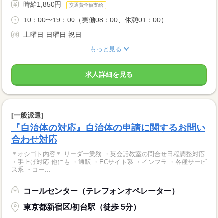
時給1,850円
交通費全額支給
10：00〜19：00（実働08：00、休憩01：00）...
土曜日 日曜日 祝日
もっと見る
求人詳細を見る
[一般派遣]
『自治体の対応』自治体の申請に関するお問い
合わせ対応
＊オシゴト内容＊ リーダー業務 ・英会話教室の問合せ日程調整対応
・手上げ対応 他にも ・通販 ・ECサイト系 ・インフラ ・各種サービ
ス系 ・コー...
コールセンター（テレフォンオペレーター）
東京都新宿区/初台駅（徒歩 5分）