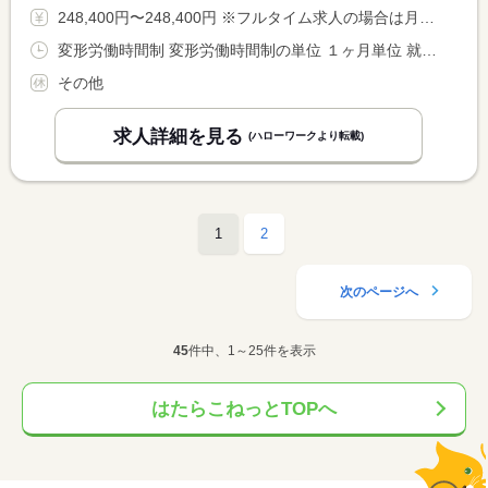
248,400円〜248,400円 ※フルタイム求人の場合は月額（換算額）、パート求人の場合は時間額を表示しています。
変形労働時間制 変形労働時間制の単位 １ヶ月単位 就業時間１ 10時30分〜19時30分 又は 10時00分〜19時00分の時間の間の8時間 就業時間に関する特記事項 平日：１０：３０〜１９：３０ <BR> 土日：１０：００〜１９：００
その他
求人詳細を見る
(ハローワークより転載)
1
2
次のページへ
45
件中、1～25件を表示
はたらこねっとTOPへ