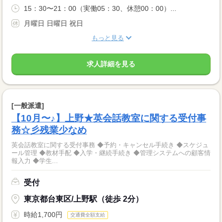
15：30〜21：00（実働05：30、休憩00：00）...
月曜日 日曜日 祝日
もっと見る
求人詳細を見る
[一般派遣]
【10月〜♪】上野★英会話教室に関する受付事
務☆彡残業少なめ
英会話教室に関する受付事務 ◆予約・キャンセル手続き ◆スケジュ
ール管理 ◆教材手配 ◆入学・継続手続き ◆管理システムへの顧客情
報入力 ◆学生...
受付
東京都台東区/上野駅（徒歩 2分）
時給1,700円
交通費全額支給