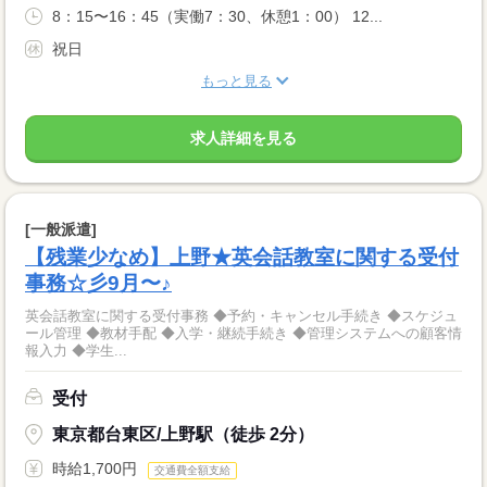
8：15〜16：45（実働7：30、休憩1：00） 12...
祝日
もっと見る
求人詳細を見る
[一般派遣]
【残業少なめ】上野★英会話教室に関する受付
事務☆彡9月〜♪
英会話教室に関する受付事務 ◆予約・キャンセル手続き ◆スケジュ
ール管理 ◆教材手配 ◆入学・継続手続き ◆管理システムへの顧客情
報入力 ◆学生...
受付
東京都台東区/上野駅（徒歩 2分）
時給1,700円
交通費全額支給