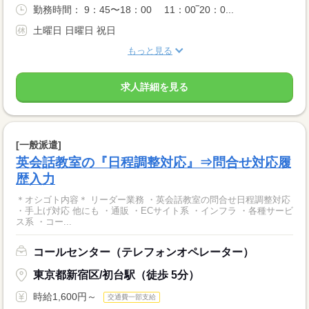
勤務時間： 9：45〜18：00 11：00‾20：0...
土曜日 日曜日 祝日
もっと見る
求人詳細を見る
[一般派遣]
英会話教室の『日程調整対応』⇒問合せ対応履
歴入力
＊オシゴト内容＊ リーダー業務 ・英会話教室の問合せ日程調整対応
・手上げ対応 他にも ・通販 ・ECサイト系 ・インフラ ・各種サービ
ス系 ・コー...
コールセンター（テレフォンオペレーター）
東京都新宿区/初台駅（徒歩 5分）
時給1,600円～
交通費一部支給