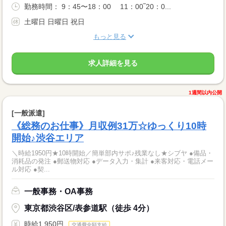
勤務時間： 9：45〜18：00 11：00‾20：0...
土曜日 日曜日 祝日
もっと見る
求人詳細を見る
1週間以内公開
[一般派遣]
《総務のお仕事》月収例31万☆ゆっくり10時
開始♪渋谷エリア
＼時給1950円★10時開始／簡単部内サポ♪残業なし★シブヤ ●備品・
消耗品の発注 ●郵送物対応 ●データ入力・集計 ●来客対応・電話メー
ル対応 ●契...
一般事務・OA事務
東京都渋谷区/表参道駅（徒歩 4分）
時給1,950円
交通費全額支給