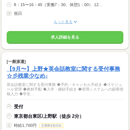
8：15〜16：45（実働7：30、休憩1：00） 12...
祝日
もっと見る
求人詳細を見る
[一般派遣]
【9月〜】上野★英会話教室に関する受付事務
☆彡残業少なめ♪
英会話教室に関する受付事務 ◆予約・キャンセル手続き ◆スケジュ
ール管理 ◆教材手配 ◆入学・継続手続き ◆管理システムへの顧客情
報入力 ◆学生...
受付
東京都台東区/上野駅（徒歩 2分）
時給1,700円
交通費全額支給