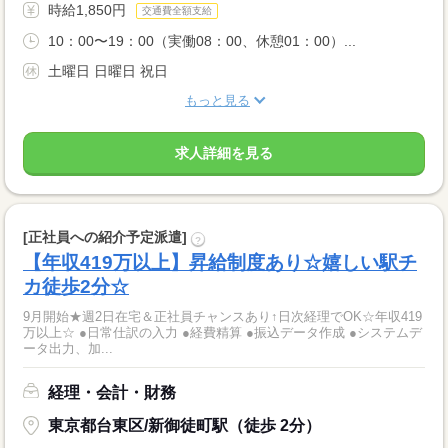
時給1,850円
交通費全額支給
10：00〜19：00（実働08：00、休憩01：00）...
土曜日 日曜日 祝日
もっと見る
求人詳細を見る
[正社員への紹介予定派遣]
?
【年収419万以上】昇給制度あり☆嬉しい駅チ
カ徒歩2分☆
9月開始★週2日在宅＆正社員チャンスあり↑日次経理でOK☆年収419
万以上☆ ●日常仕訳の入力 ●経費精算 ●振込データ作成 ●システムデ
ータ出力、加...
経理・会計・財務
東京都台東区/新御徒町駅（徒歩 2分）