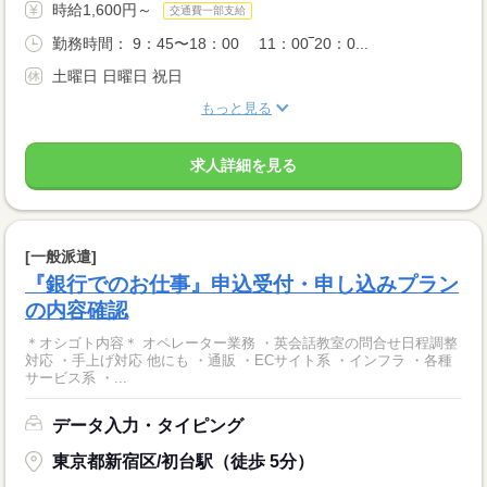
時給1,600円～
交通費一部支給
勤務時間： 9：45〜18：00 11：00‾20：0...
土曜日 日曜日 祝日
もっと見る
求人詳細を見る
[一般派遣]
『銀行でのお仕事』申込受付・申し込みプラン
の内容確認
＊オシゴト内容＊ オペレーター業務 ・英会話教室の問合せ日程調整
対応 ・手上げ対応 他にも ・通販 ・ECサイト系 ・インフラ ・各種
サービス系 ・...
データ入力・タイピング
東京都新宿区/初台駅（徒歩 5分）