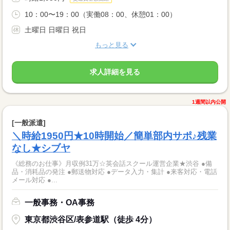
10：00〜19：00（実働08：00、休憩01：00）
土曜日 日曜日 祝日
もっと見る
求人詳細を見る
1週間以内公開
[一般派遣]
＼時給1950円★10時開始／簡単部内サポ♪残業
なし★シブヤ
《総務のお仕事》月収例31万☆英会話スクール運営企業★渋谷 ●備
品・消耗品の発注 ●郵送物対応 ●データ入力・集計 ●来客対応・電話
メール対応 ●...
一般事務・OA事務
東京都渋谷区/表参道駅（徒歩 4分）