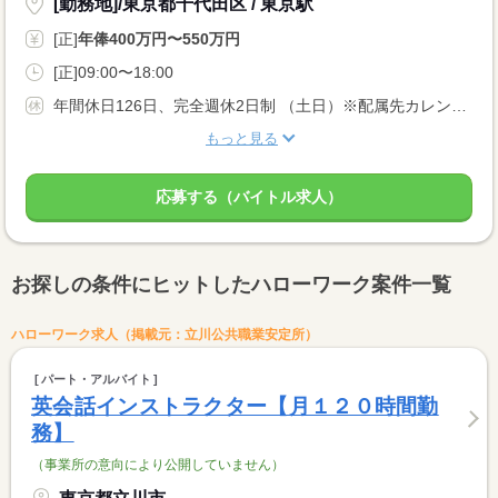
[勤務地]/東京都千代田区 / 東京駅
[正]
年俸400万円〜550万円
[正]09:00〜18:00
年間休日126日、完全週休2日制 （土日）※配属先カレンダーに準ずる、祝日休み、夏季休暇3日、年末年始4日、リフレッシュ休暇、慶弔休暇、 有給休暇
もっと見る
応募する（バイトル求人）
お探しの条件にヒットしたハローワーク案件一覧
ハローワーク求人（掲載元：立川公共職業安定所）
パート・アルバイト
英会話インストラクター【月１２０時間勤
務】
（事業所の意向により公開していません）