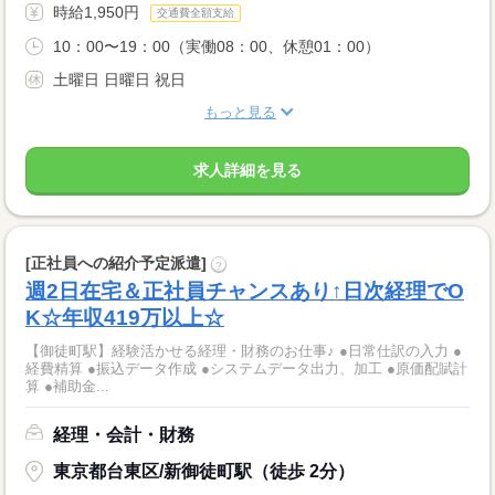
時給1,950円
交通費全額支給
10：00〜19：00（実働08：00、休憩01：00）
土曜日 日曜日 祝日
もっと見る
求人詳細を見る
[正社員への紹介予定派遣]
?
週2日在宅＆正社員チャンスあり↑日次経理でO
K☆年収419万以上☆
【御徒町駅】経験活かせる経理・財務のお仕事♪ ●日常仕訳の入力 ●
経費精算 ●振込データ作成 ●システムデータ出力、加工 ●原価配賦計
算 ●補助金...
経理・会計・財務
東京都台東区/新御徒町駅（徒歩 2分）