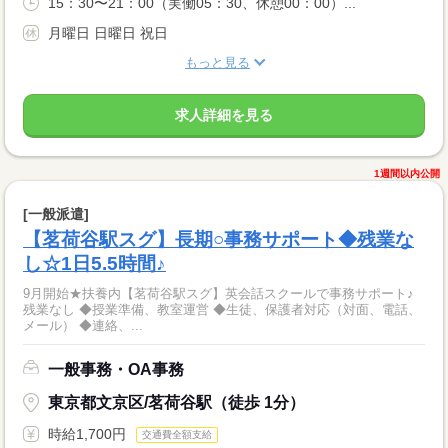
15：30〜21：00（実働05：30、休憩00：00）...
月曜日 日曜日 祝日
もっと見る
求人詳細を見る
1週間以内公開
[一般派遣]
【茗荷谷駅スグ】長期○事務サポート◆残業な
し☆1日5.5時間♪
9月開始★扶養内【茗荷谷駅スグ】英会話スクールで事務サポート♪
残業なし ◆授業準備、教室運営 ◆生徒、保護者対応（対面、電話、
メール） ◆連絡、...
一般事務・OA事務
東京都文京区/茗荷谷駅（徒歩 1分）
時給1,700円
交通費全額支給