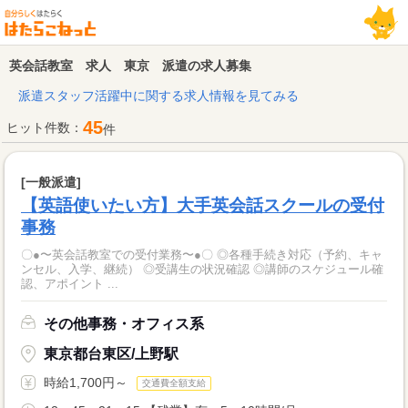
英会話教室 求人 東京 派遣の求人募集
派遣スタッフ活躍中に関する求人情報を見てみる
45
ヒット件数：
件
[一般派遣]
【英語使いたい方】大手英会話スクールの受付
事務
〇●〜英会話教室での受付業務〜●〇 ◎各種手続き対応（予約、キャ
ンセル、入学、継続） ◎受講生の状況確認 ◎講師のスケジュール確
認、アポイント ...
その他事務・オフィス系
東京都台東区/上野駅
時給1,700円～
交通費全額支給