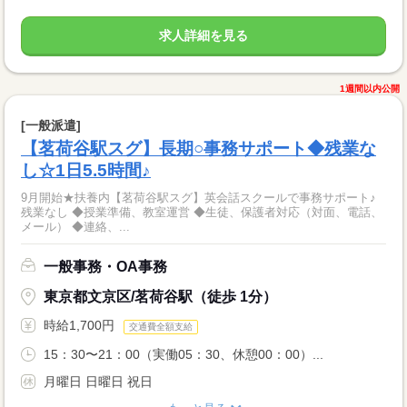
求人詳細を見る
1週間以内公開
[一般派遣]
【茗荷谷駅スグ】長期○事務サポート◆残業な
し☆1日5.5時間♪
9月開始★扶養内【茗荷谷駅スグ】英会話スクールで事務サポート♪
残業なし ◆授業準備、教室運営 ◆生徒、保護者対応（対面、電話、
メール） ◆連絡、...
一般事務・OA事務
東京都文京区/茗荷谷駅（徒歩 1分）
時給1,700円
交通費全額支給
15：30〜21：00（実働05：30、休憩00：00）...
月曜日 日曜日 祝日