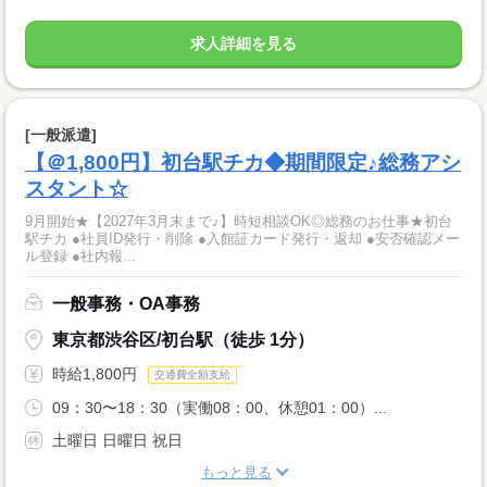
求人詳細を見る
[一般派遣]
【＠1,800円】初台駅チカ◆期間限定♪総務アシ
スタント☆
9月開始★【2027年3月末まで♪】時短相談OK◎総務のお仕事★初台
駅チカ ●社員ID発行・削除 ●入館証カード発行・返却 ●安否確認メー
ル登録 ●社内報...
一般事務・OA事務
東京都渋谷区/初台駅（徒歩 1分）
時給1,800円
交通費全額支給
09：30〜18：30（実働08：00、休憩01：00）...
土曜日 日曜日 祝日
もっと見る