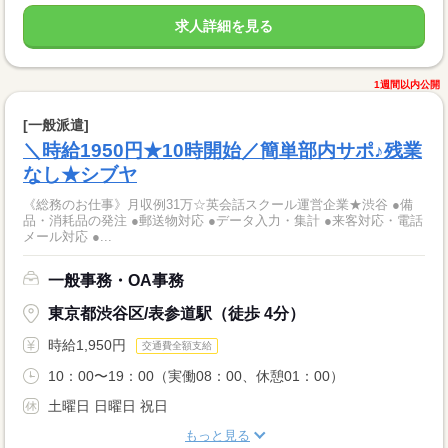
求人詳細を見る
1週間以内公開
[一般派遣]
＼時給1950円★10時開始／簡単部内サポ♪残業
なし★シブヤ
《総務のお仕事》月収例31万☆英会話スクール運営企業★渋谷 ●備
品・消耗品の発注 ●郵送物対応 ●データ入力・集計 ●来客対応・電話
メール対応 ●...
一般事務・OA事務
東京都渋谷区/表参道駅（徒歩 4分）
時給1,950円
交通費全額支給
10：00〜19：00（実働08：00、休憩01：00）
土曜日 日曜日 祝日
もっと見る