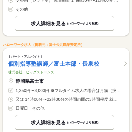
交替制（シフト制） 就業時間１ 9時30分〜12時00分 就業時間２ 13時30分〜17時30分 就業時間３ 13時00分〜19時00分 就業時間に関する特記事項 火曜 ９：３０−１２：００ <BR> 木曜 １３：３０−１７：３０ <BR> 金曜 １３：００−１９：００ <BR> 午前だけ 午後だけ でも可
その他
求人詳細を見る
(ハローワークより転載)
ハローワーク求人（掲載元：富士公共職業安定所）
パート・アルバイト
個別指導塾講師／富士本部・長泉校
株式会社 ビッグストーンズ
静岡県富士市
1,250円〜3,000円 ※フルタイム求人の場合は月額（換算額）、パート求人の場合は時間額を表示しています。
又は 14時00分〜22時00分の時間の間の3時間程度 就業時間に関する特記事項 ＊就業時間・曜日は相談に応じます
日曜日，その他
求人詳細を見る
(ハローワークより転載)