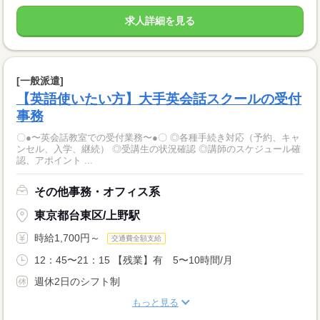
求人詳細を見る
[一般派遣]
【英語使いたい方】大手英会話スクールの受付
事務
〇●〜英会話教室での受付業務〜●〇 ◎各種手続き対応（予約、キャ
ンセル、入学、継続） ◎受講生の状況確認 ◎講師のスケジュール確
認、アポイント ...
その他事務・オフィス系
東京都台東区/上野駅
時給1,700円～
交通費全額支給
12：45〜21：15 【残業】有 5〜10時間/月
週休2日のシフト制
もっと見る