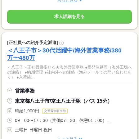
もっと見る
求人詳細を見る
[正社員への紹介予定派遣]
?
＜八王子市＞30代活躍中/海外営業事務/380
万〜480万
＜八王子＞正社員目指せる★海外営業事務 ●受発注処理（海外工場へ
の連絡） ●納期管理 ●社内外への連絡（海外メールでの問い合わせあ
り） ●入荷確...
営業事務
東京都八王子市/京王八王子駅（バス 15分）
時給1,900円
交通費全額支給
09：00〜17：30（実働07：30、休憩01：00）...
土曜日 日曜日 祝日
もっと見る