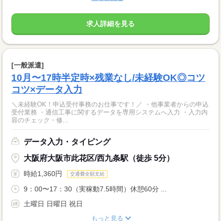
求人詳細を見る
[一般派遣]
10月〜17時半定時×残業なし/未経験OK◎コツ
コツ×データ入力
＼未経験OK！申込受付事務のお仕事です！／ ・他事業者からの申込
受付業務 ・通信工事に関するデータを専用システムへ入力 ・入力内
容のチェック・修...
データ入力・タイピング
大阪府大阪市此花区/西九条駅（徒歩 5分）
時給1,360円
交通費全額支給
9：00〜17：30（実稼動7.5時間）休憩60分 ...
土曜日 日曜日 祝日
もっと見る