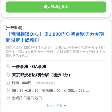
求人詳細を見る
[一般派遣]
《時間相談OK♪》＠1,800円◇初台駅チカ★期
間限定！総務◎
時間相談◎【2027年3月末まで♪】総務のお仕事★初台駅チカ ●社員I
D発行・削除 ●入館証カード発行・返却 ●安否確認メール登録 ●社内
報の発信 ●代...
一般事務・OA事務
東京都渋谷区/初台駅（徒歩 1分）
時給1,800円
交通費全額支給
09：30〜16：30（実働06：00、休憩01：00）...
土曜日 日曜日 祝日
もっと見る