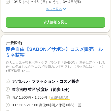
10/15（木）〜18（日）のうち、3〜4日間勤...
もっと見る
求人詳細を見る
[一般派遣]
髪色自由【SABON／サボン】コスメ販売 ル
ミネ荻窪
絶大な人気を誇るボディケアブランド「SABON」 幸せに満たされる
香りに包まれながらコスメ販売のお仕事です♪ 【具体的には・・・】
●接客販売 ●ハ...
アパレル・ファッション・コスメ販売
東京都杉並区/荻窪駅（徒歩 1分）
時給1,500円～1,600円
交通費全額支給
09：30〜21：00 実働8時間／休憩1時間 営...