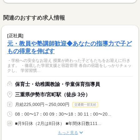
関連のおすすめ求人情報
[正社員]
元・教員や塾講師歓迎◆あなたの指導力で子ど
もの得意を伸ばす
・学校への安全なお迎え 授業が終わった子どもたちをお迎えに行き
ます。 ・徹底した学習支援と宿題管理 各自の宿題をしっかりチェッ
クし、 学習習慣...
保育士・幼稚園教諭・学童保育指導員
三重県伊勢市/宮町駅（徒歩 3分）
月給225,000円～250,000円
交通費一部支給
08：00〜17：00 09：30〜18：30 11：00〜20...
■月9日休（2月は8日休） ■年間休日数111...
もっと見る