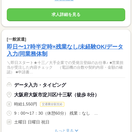
求人詳細を見る
[一般派遣]
即日〜17時半定時×残業なし/未経験OK/データ
入力/同業務体制
＼即日スタート★十三／大手企業での受発注登録のお仕事♪ ■営業担
当が受注した内容チェック （電話機の台数や契約内容・金額の確
認） ■申請書...
データ入力・タイピング
大阪府大阪市淀川区/十三駅（徒歩 8分）
時給1,550円
交通費全額支給
9：00〜17：30（休憩60分） 残業：なし ...
土曜日 日曜日 祝日
もっと見る