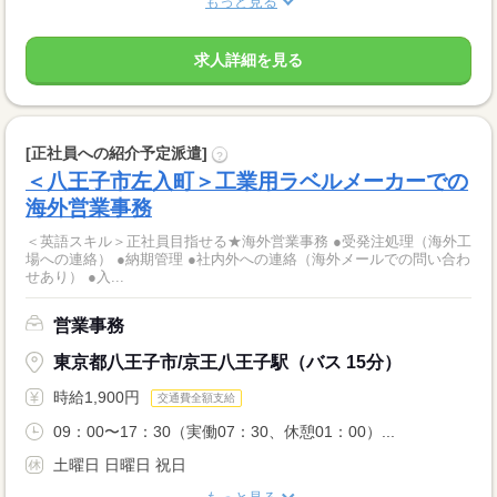
もっと見る
求人詳細を見る
[正社員への紹介予定派遣]
?
＜八王子市左入町＞工業用ラベルメーカーでの
海外営業事務
＜英語スキル＞正社員目指せる★海外営業事務 ●受発注処理（海外工
場への連絡） ●納期管理 ●社内外への連絡（海外メールでの問い合わ
せあり） ●入...
営業事務
東京都八王子市/京王八王子駅（バス 15分）
時給1,900円
交通費全額支給
09：00〜17：30（実働07：30、休憩01：00）...
土曜日 日曜日 祝日