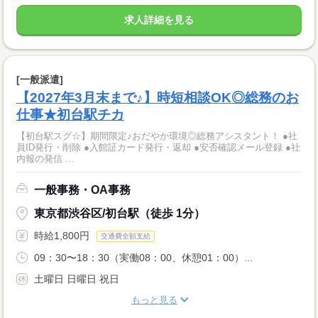
求人詳細を見る
[一般派遣]
【2027年3月末まで♪】時短相談OK◎総務のお
仕事★初台駅チカ
【初台駅スグ☆】期間限定♪おだやか環境◎総務アシスタント！ ●社
員ID発行・削除 ●入館証カード発行・返却 ●安否確認メール登録 ●社
内報の発信 ...
一般事務・OA事務
東京都渋谷区/初台駅（徒歩 1分）
時給1,800円
交通費全額支給
09：30〜18：30（実働08：00、休憩01：00）...
土曜日 日曜日 祝日
もっと見る