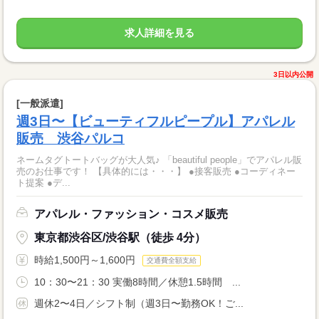
求人詳細を見る
3日以内公開
[一般派遣]
週3日〜【ビューティフルピープル】アパレル
販売 渋谷パルコ
ネームタグトートバッグが大人気♪ 「beautiful people」でアパレル販
売のお仕事です！ 【具体的には・・・】 ●接客販売 ●コーディネー
ト提案 ●デ...
アパレル・ファッション・コスメ販売
東京都渋谷区/渋谷駅（徒歩 4分）
時給1,500円～1,600円
交通費全額支給
10：30〜21：30 実働8時間／休憩1.5時間 ...
週休2〜4日／シフト制（週3日〜勤務OK！ご...