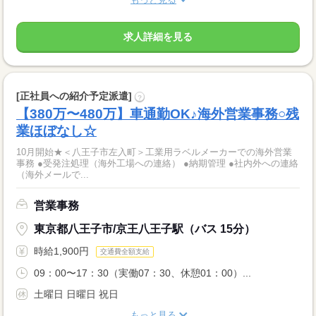
求人詳細を見る
[正社員への紹介予定派遣]
?
【380万〜480万】車通勤OK♪海外営業事務○残
業ほぼなし☆
10月開始★＜八王子市左入町＞工業用ラベルメーカーでの海外営業
事務 ●受発注処理（海外工場への連絡） ●納期管理 ●社内外への連絡
（海外メールで...
営業事務
東京都八王子市/京王八王子駅（バス 15分）
時給1,900円
交通費全額支給
09：00〜17：30（実働07：30、休憩01：00）...
土曜日 日曜日 祝日
もっと見る