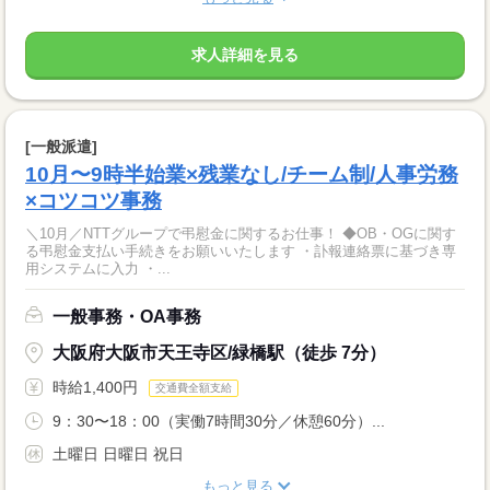
求人詳細を見る
[一般派遣]
10月〜9時半始業×残業なし/チーム制/人事労務
×コツコツ事務
＼10月／NTTグループで弔慰金に関するお仕事！ ◆OB・OGに関す
る弔慰金支払い手続きをお願いいたします ・訃報連絡票に基づき専
用システムに入力 ・...
一般事務・OA事務
大阪府大阪市天王寺区/緑橋駅（徒歩 7分）
時給1,400円
交通費全額支給
9：30〜18：00（実働7時間30分／休憩60分）...
土曜日 日曜日 祝日
もっと見る