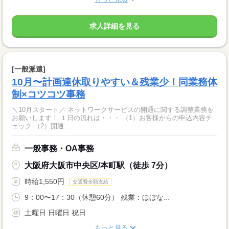
求人詳細を見る
[一般派遣]
10月〜計画連休取りやすい＆残業少！同業務体
制×コツコツ事務
＼10月スタート／ ネットワークサービスの開通に関する調整業務を
お願いします！ １日の流れは・・・ （1）お客様からの申込内容チ
ェック （2）開通...
一般事務・OA事務
大阪府大阪市中央区/本町駅（徒歩 7分）
時給1,550円
交通費全額支給
9：00〜17：30（休憩60分） 残業：ほぼな...
土曜日 日曜日 祝日
もっと見る