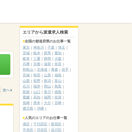
エリアから派遣求人検索
全国の都道府県のお仕事一覧
東京
神奈川
千葉
埼玉
茨城
栃木
群馬
愛知
岐阜
三重
静岡
大阪
兵庫
京都
滋賀
奈良
和歌山
北海道
青森
岩手
宮城
秋田
山形
福島
山梨
長野
新潟
富山
石川
福井
岡山
鳥取
次へ
島根
山口
香川
徳島
愛媛
高知
福岡
佐賀
長崎
熊本
大分
宮崎
鹿児島
沖縄
人気のエリアのお仕事一覧
港区
千代田区
新宿区
中央区
渋谷区
品川区