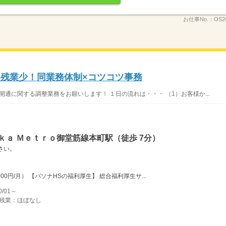
お仕事No.：
OS2
＆残業少！同業務体制×コツコツ事務
開通に関する調整業務をお願いします！ １日の流れは・・・ （1）お客様か...
ｋａ Ｍｅｔｒｏ御堂筋線本町駅（徒歩 7分）
さい。
00円/月） 【パソナHSの福利厚生】 総合福利厚生サ...
/01～
） 残業：ほぼなし