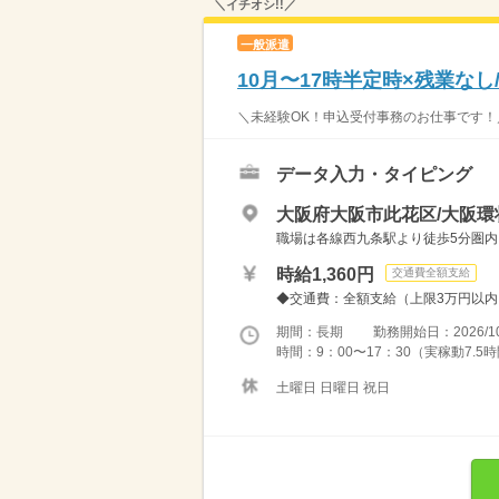
＼イチオシ!!／
一般派遣
10月〜17時半定時×残業な
＼未経験OK！申込受付事務のお仕事です！／
データ入力・タイピング
大阪府大阪市此花区/大阪環
職場は各線西九条駅より徒歩5分圏
時給1,360円
交通費全額支給
◆交通費：全額支給（上限3万円以内）
期間：長期 勤務開始日：2026/10
時間：9：00〜17：30（実稼動7.
土曜日 日曜日 祝日