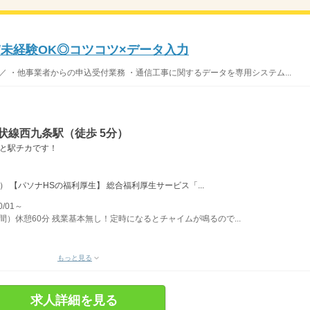
し/未経験OK◎コツコツ×データ入力
 ・他事業者からの申込受付業務 ・通信工事に関するデータを専用システム...
状線西九条駅（徒歩 5分）
内と駅チカです！
 【パソナHSの福利厚生】 総合福利厚生サービス「...
/01～
5時間）休憩60分 残業基本無し！定時になるとチャイムが鳴るので...
もっと見る
求人詳細を見る