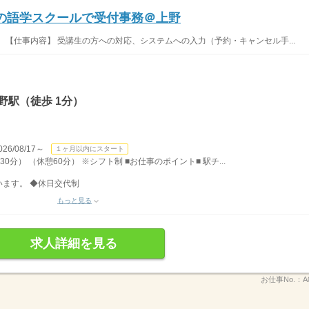
の語学スクールで受付事務＠上野
 【仕事内容】 受講生の方への対応、システムへの入力（予約・キャンセル手...
野駅（徒歩 1分）
/08/17～
１ヶ月以内にスタート
30分） （休憩60分） ※シフト制 ■お仕事のポイント■ 駅チ...
ます。 ◆休日交代制
もっと見る
求人詳細を見る
お仕事No.：
A