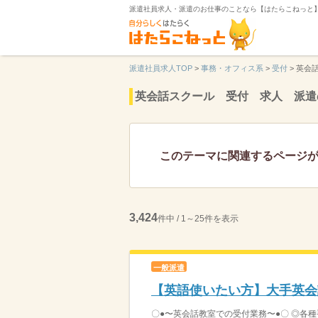
派遣社員求人・派遣のお仕事のことなら【はたらこねっと
派遣社員求人TOP
>
事務・オフィス系
>
受付
>
英会
英会話スクール 受付 求人 派遣
このテーマに関連するページ
3,424
件中 / 1～25件を表示
一般派遣
【英語使いたい方】大手英会
〇●〜英会話教室での受付業務〜●〇 ◎各種