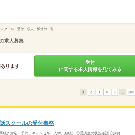
】
話スクール 受付 求人 派遣の一覧
の求人募集
受付
があります
に関する求人情報を見てみる
1
2
3
4
5
…
100
話スクールの受付事務
手続き対応（予約、キャンセル、入学、継続） ◎受講生の状況確認 ◎講師...