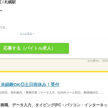
 / 札幌駅
〜
です。
もっと見る
応募する（バイトル求人）
お仕事No.：
D26
！未経験OK◎土日祝休み！受付
話対応、契約案内 ・事務作業（データ入力、社内外メール対応、郵便物対応、...
務職、データ入力、タイピング(PC・パソコン・インターネッ