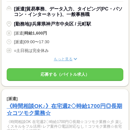
[派遣]貿易事務、データ入力、タイピング(PC・パソ
コン・インターネット)、一般事務職
[勤務地]/兵庫県神戸市中央区 / 元町駅
[派遣]
時給1,600円
[派遣]09:00〜17:30
○土日祝は完全休み
もっと見る
応募する（バイトル求人）
[派遣]
《時間相談OK♪》在宅週2◇時給1700円◎長期
☆コツモク業務☆
《時間相談OK 在宅週2◇時給1700円◎長期☆コツモク業務☆彡 楽し
くスキルをフル活用↑レア案件◎電話対応なし！コツモク業務☆在宅