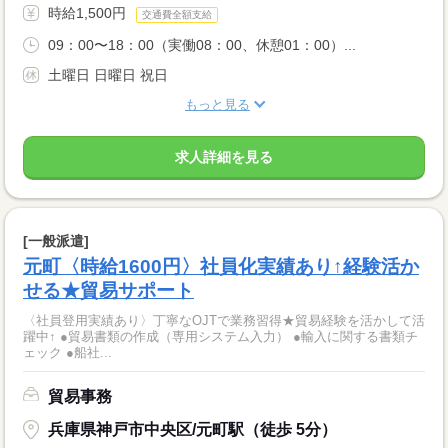
時給1,500円
交通費全額支給
09：00〜18：00（実働08：00、休憩01：00）...
土曜日 日曜日 祝日
もっと見る
求人詳細を見る
[一般派遣]
元町〈時給1600円〉社員化実績あり↑経験活か
せる★貿易サポート
〈社員登用実績あり〉丁寧なOJTで業務習得★貿易経験を活かして活
躍中↑ ●貿易書類の作成（専用システム入力） ●輸入に関する書類チ
ェック ●船社...
貿易事務
兵庫県神戸市中央区/元町駅（徒歩 5分）