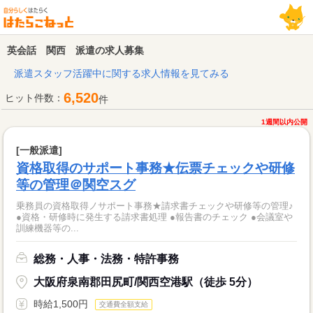
英会話 関西 派遣の求人募集
派遣スタッフ活躍中に関する求人情報を見てみる
6,520
ヒット件数：
件
1週間以内公開
[一般派遣]
資格取得のサポート事務★伝票チェックや研修
等の管理＠関空スグ
乗務員の資格取得ノサポート事務★請求書チェックや研修等の管理♪
●資格・研修時に発生する請求書処理 ●報告書のチェック ●会議室や
訓練機器等の...
総務・人事・法務・特許事務
大阪府泉南郡田尻町/関西空港駅（徒歩 5分）
時給1,500円
交通費全額支給