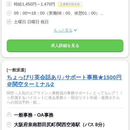
時給1,450円～1,470円
交通費全額支給
09：00〜18：00（実働08：00、休憩01：00）...
土曜日 日曜日 祝日
もっと見る
求人詳細を見る
[一般派遣]
ちょっぴり英会話あり♪サポート事務★1500円
＠関空ターミナル2
関空＜人気のエアライン＞乗務員の事務サポート♪ とってもレア！！
☆所属するパイロットに係る業務☆・宿泊リスト作成・連携ホテル
への宿泊予約・航...
一般事務・OA事務
大阪府泉南郡田尻町/関西空港駅（バス 8分）