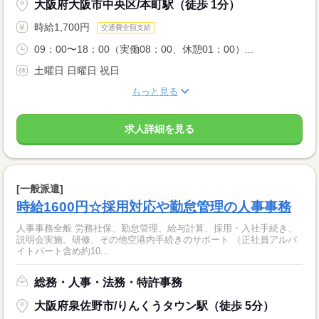
大阪府大阪市中央区/本町駅（徒歩 1分）
時給1,700円
交通費全額支給
09：00〜18：00（実働08：00、休憩01：00）...
土曜日 日曜日 祝日
もっと見る
求人詳細を見る
[一般派遣]
時給1600円☆採用対応や勤怠管理の人事事務
人事事務全般 労務社保、勤怠管理、給与計算、採用・入社手続き、
説明会実施、研修、その他空港内手続きのサポート （正社員アルバ
イトパート含め約10...
総務・人事・法務・特許事務
大阪府泉佐野市/りんくうタウン駅（徒歩 5分）