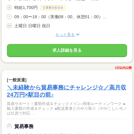
時給1,700円
交通費全額支給
09：00〜18：00（実働08：00、休憩01：00）...
土曜日 日曜日 祝日
もっと見る
求人詳細を見る
3日以内公開
[一般派遣]
＼未経験から貿易事務にチャレンジ☆／高月収
24万円×駅目の前♪
貿易サポート！書類作成＆チェックメイン♪簡単ルーティンワーク ●
輸入書類の作成＆チェック ●配送業者とのやり取り（ややこしいモノ
は社員で対応...
貿易事務