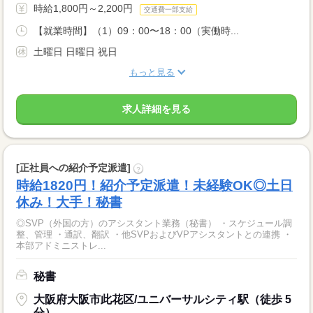
時給1,800円～2,200円
交通費一部支給
【就業時間】（1）09：00〜18：00（実働時...
土曜日 日曜日 祝日
もっと見る
求人詳細を見る
[正社員への紹介予定派遣]
?
時給1820円！紹介予定派遣！未経験OK◎土日
休み！大手！秘書
◎SVP（外国の方）のアシスタント業務（秘書） ・スケジュール調
整、管理 ・通訳、翻訳 ・他SVPおよびVPアシスタントとの連携 ・
本部アドミニストレ...
秘書
大阪府大阪市此花区/ユニバーサルシティ駅（徒歩 5
分）