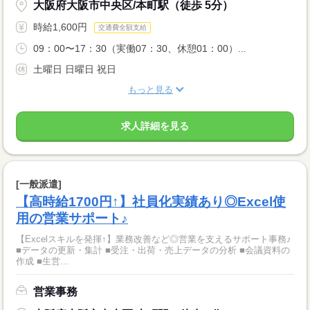
大阪府大阪市中央区/本町駅（徒歩 5分）
時給1,600円
交通費全額支給
09：00〜17：30（実働07：30、休憩01：00）...
土曜日 日曜日 祝日
もっと見る
求人詳細を見る
[一般派遣]
【高時給1700円↑】社員化実績あり◎Excel使
用の営業サポート♪
【Excelスキルを発揮↑】業務改善など◎営業を支えるサポート事務♪
■データの更新・集計 ■受注・出荷・売上データの分析 ■会議資料の
作成 ■生営...
営業事務