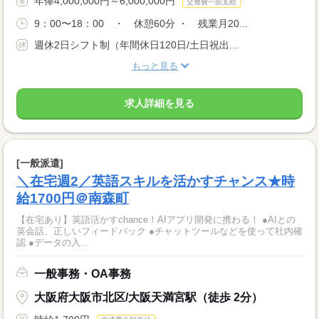
年俸4,000,000円～6,000,000円
交通費一部支給
9：00〜18：00 ・ 休憩60分 ・ 残業月20...
週休2日シフト制（年間休日120日/土日祝出...
もっと見る
求人詳細を見る
[一般派遣]
＼在宅週2／英語スキルを活かすチャンス★時
給1700円＠南森町
【在宅あり】英語活かすchance！AIアプリ開発に携わる！ ●AIとの
英会話、正しいフィードバック ●チャットツールなどを使って社内確
認 ●データの入...
一般事務・OA事務
大阪府大阪市北区/大阪天満宮駅（徒歩 2分）