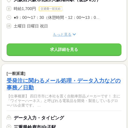
時給1,700円
交通費一部支給
●9：00〜17：30（休憩時間・12：00〜13：0...
土曜日 日曜日 祝日
もっと見る
求人詳細を見る
[一般派遣]
受発注に関わるメール処理・データ入力などの
事務／日勤
【仕事概要】 四日市市に本社を置く自動車部品メーカーです！ 主に
「ワイヤーハーネス」と呼ばれる電装品を開発・製造しているグロ
ーバル企業です。 ...
データ入力・タイピング
三重県鈴鹿市/白子駅