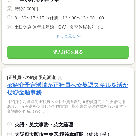
時給2,000円～
8：30〜17：15 （休憩 12：00〜13：00 60...
土日休み ※年末年始・GW・夏季休暇あり（...
もっと見る
求人詳細を見る
[正社員への紹介予定派遣]
?
≪紹介予定派遣≫正社員へ☆英語スキルを活か
せ◎金融事務
【紹介予定派遣で正社員へ☆】外資系銀行★融資部門！＼英語使用
あり♪／ ●英語を使用した社内書類・取引書類等の作成を行います・
稟議書の作成（Wo...
英語・英文事務・英文経理
大阪府大阪市中央区/堺筋本町駅（徒歩 1分）