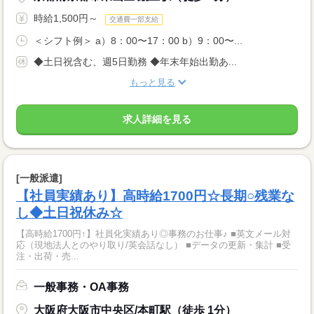
時給1,500円～
交通費一部支給
＜シフト例＞ a）8：00〜17：00 b）9：00〜...
◆土日祝含む、週5日勤務 ◆年末年始出勤あ...
もっと見る
求人詳細を見る
[一般派遣]
【社員実績あり】高時給1700円☆長期○残業な
し◆土日祝休み☆
【高時給1700円↑】社員化実績あり◎事務のお仕事♪ ■英文メール対
応（現地法人とのやり取り/英会話なし） ■データの更新・集計 ■受
注・出荷・売...
一般事務・OA事務
大阪府大阪市中央区/本町駅（徒歩 1分）