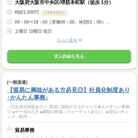
大阪府大阪市中央区/堺筋本町駅（徒歩 1分）
時給1,500円
交通費全額支給
09：00〜18：00（実働08：00、休憩01：00）...
土曜日 日曜日 祝日
もっと見る
求人詳細を見る
[一般派遣]
【貿易に興味がある方必見◎】社員化制度あり
↑かんたん事務♪
《正社員化制度あり♪》貿易に挑戦できるチャンス★ルーティン事務
◎ ●データの入力 ●書類の作成（フォーマットあり♪） ●支払いチェ
ック・処理 ...
貿易事務