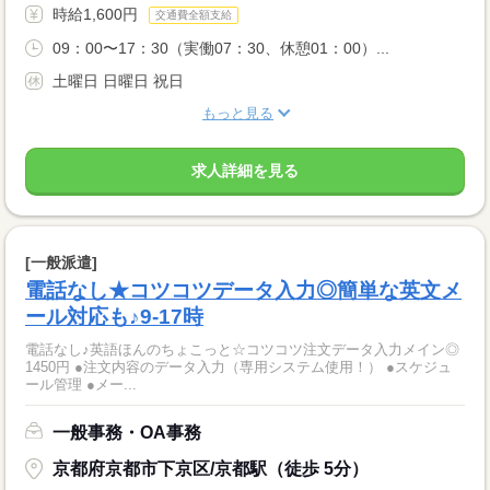
時給1,600円
交通費全額支給
09：00〜17：30（実働07：30、休憩01：00）...
土曜日 日曜日 祝日
もっと見る
求人詳細を見る
[一般派遣]
電話なし★コツコツデータ入力◎簡単な英文メ
ール対応も♪9-17時
電話なし♪英語ほんのちょこっと☆コツコツ注文データ入力メイン◎
1450円 ●注文内容のデータ入力（専用システム使用！） ●スケジュ
ール管理 ●メー...
一般事務・OA事務
京都府京都市下京区/京都駅（徒歩 5分）