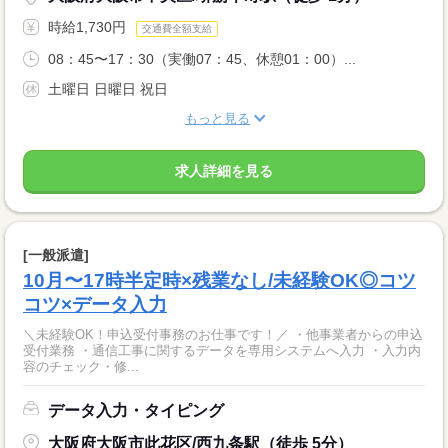
時給1,730円
交通費全額支給
08：45〜17：30（実働07：45、休憩01：00）...
土曜日 日曜日 祝日
もっと見る
求人詳細を見る
[一般派遣]
10月〜17時半定時×残業なし/未経験OK◎コツ
コツ×データ入力
＼未経験OK！申込受付事務のお仕事です！／ ・他事業者からの申込
受付業務 ・通信工事に関するデータを専用システムへ入力 ・入力内
容のチェック・修...
データ入力・タイピング
大阪府大阪市此花区/西九条駅（徒歩 5分）