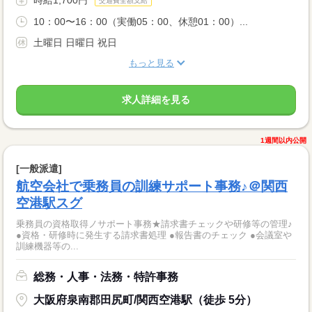
交通費全額支給
10：00〜16：00（実働05：00、休憩01：00）...
土曜日 日曜日 祝日
もっと見る
求人詳細を見る
1週間以内公開
[一般派遣]
航空会社で乗務員の訓練サポート事務♪＠関西
空港駅スグ
乗務員の資格取得ノサポート事務★請求書チェックや研修等の管理♪
●資格・研修時に発生する請求書処理 ●報告書のチェック ●会議室や
訓練機器等の...
総務・人事・法務・特許事務
大阪府泉南郡田尻町/関西空港駅（徒歩 5分）