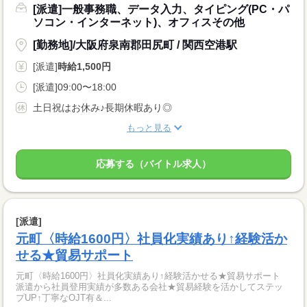
[派遣]一般事務職、データ入力、タイピング(PC・パ
ソコン・インターネット)、オフィスその他
[勤務地]/大阪府泉南郡田尻町 / 関西空港駅
[派遣]
時給1,500円
[派遣]09:00〜18:00
土日祝はお休み♪長期休暇あり◎
もっと見る
応募する（バイトル求人）
[派遣]
元町〈時給1600円〉社員化実績あり↑経験活か
せる★貿易サポート
元町〈時給1600円〉社員化実績あり↑経験活かせる★貿易サポート
派遣から社員登用実績が多数ある会社★貿易経験を活かしてステッ
プUP↑丁寧なOJT有＆...