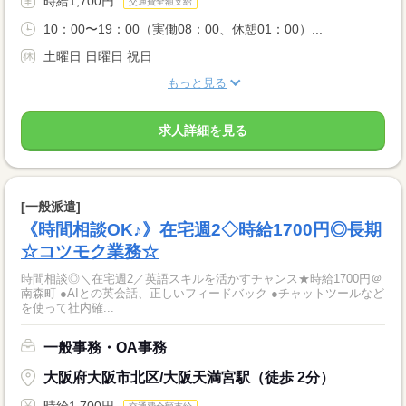
時給1,700円
交通費全額支給
10：00〜19：00（実働08：00、休憩01：00）...
土曜日 日曜日 祝日
もっと見る
求人詳細を見る
[一般派遣]
《時間相談OK♪》在宅週2◇時給1700円◎長期
☆コツモク業務☆
時間相談◎＼在宅週2／英語スキルを活かすチャンス★時給1700円＠
南森町 ●AIとの英会話、正しいフィードバック ●チャットツールなど
を使って社内確...
一般事務・OA事務
大阪府大阪市北区/大阪天満宮駅（徒歩 2分）
時給1,700円