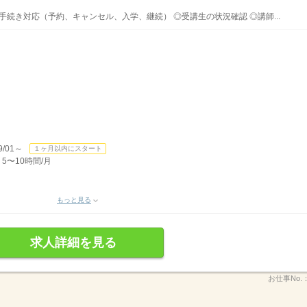
手続き対応（予約、キャンセル、入学、継続） ◎受講生の状況確認 ◎講師...
/01～
１ヶ月以内にスタート
5〜10時間/月
もっと見る
求人詳細を見る
お仕事No.