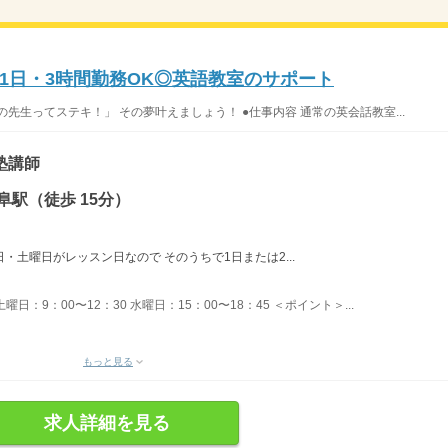
1日・3時間勤務OK◎英語教室のサポート
先生ってステキ！」 その夢叶えましょう！ ●仕事内容 通常の英会話教室...
塾講師
阜駅（徒歩 15分）
曜日・土曜日がレッスン日なので そのうちで1日または2...
曜日：9：00〜12：30 水曜日：15：00〜18：45 ＜ポイント＞...
もっと見る
求人詳細を見る