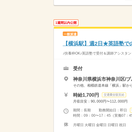
1週間以内公開
一般派遣
【横浜駅】週2日★英語塾での
♪扶養枠OK♪英語塾で受付＆講師アシスタン
受付
神奈川県横浜市神奈川区/ブ
その他、相模鉄道本線「横浜」駅か
時給1,700円
交通費全額支給
月収目安：90､000円〜112､000円
期間：長期 勤務開始日：即日
時間：09：00〜17：45（実働07：4
月曜日 火曜日 金曜日 日曜日 祝日