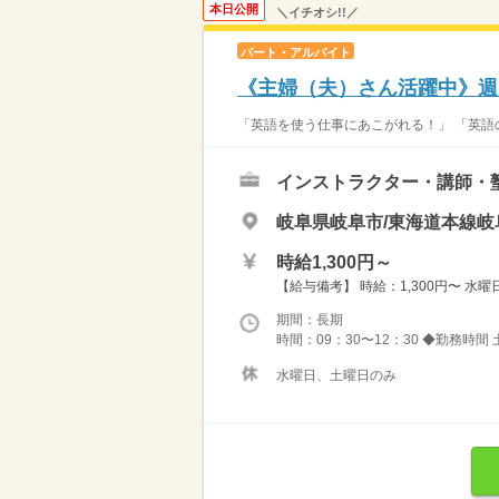
本日公開
＼イチオシ!!／
パート・アルバイト
《主婦（夫）さん活躍中》週
「英語を使う仕事にあこがれる！」 「英語の
インストラクター・講師・
岐阜県岐阜市/東海道本線岐
時給1,300円～
【給与備考】 時給：1,300円〜 水
期間：長期
時間：09：30〜12：30 ◆勤務時間 土
水曜日、土曜日のみ