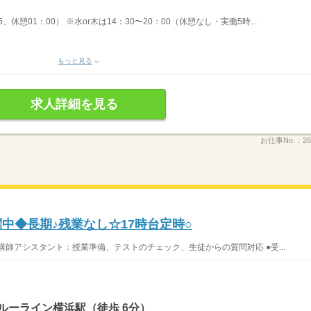
5、休憩01：00） ※水or木は14：30〜20：00（休憩なし・実働5時...
もっと見る
求人詳細を見る
お仕事No.：
26
躍中◆長期♪残業なし☆17時台定時○
●講師アシスタント：授業準備、テストのチェック、生徒からの質問対応 ●受...
ルーライン横浜駅（徒歩 6分）