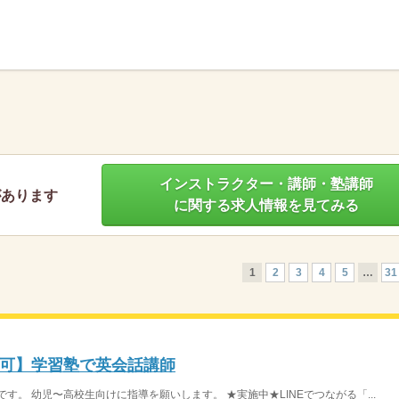
】
インストラクター・講師・塾講師
があります
に関する求人情報を見てみる
1
2
3
4
5
…
31
可】学習塾で英会話講師
す。 幼児〜高校生向けに指導を願いします。 ★実施中★LINEでつながる「...