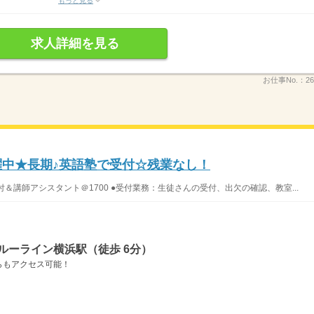
もっと見る
求人詳細を見る
お仕事No.：
26
躍中★長期♪英語塾で受付☆残業なし！
＆講師アシスタント＠1700 ●受付業務：生徒さんの受付、出欠の確認、教室...
ルーライン横浜駅（徒歩 6分）
らもアクセス可能！