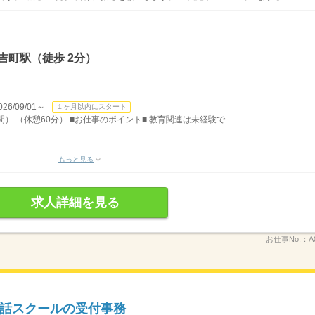
吉町駅（徒歩 2分）
/09/01～
１ヶ月以内にスタート
間） （休憩60分） ■お仕事のポイント■ 教育関連は未経験で...
もっと見る
求人詳細を見る
お仕事No.：
A
話スクールの受付事務