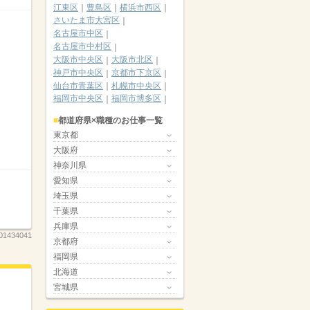
江東区
豊島区
横浜市西区
さいたま市大宮区
名古屋市中区
名古屋市中村区
大阪市中央区
大阪市北区
神戸市中央区
京都市下京区
仙台市青葉区
札幌市中央区
福岡市中央区
福岡市博多区
都道府県×職種のお仕事一覧
東京都
大阪府
神奈川県
愛知県
埼玉県
千葉県
兵庫県
01434041
京都府
福岡県
北海道
宮城県