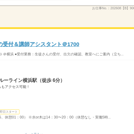
お仕事No.：
202608【B】900
受付＆講師アシスタント＠1700
ト＠横浜 ●受付業務：生徒さんの受付、出欠の確認、教室へにご案内（立ち...
ルーライン横浜駅（徒歩 6分）
らもアクセス可能！
即日スタート
5、休憩01：00） ※水or木は14：30〜20：00（休憩なし・実働5時...