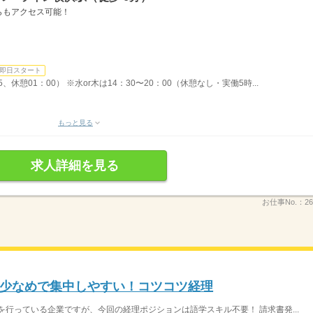
らもアクセス可能！
即日スタート
5、休憩01：00） ※水or木は14：30〜20：00（休憩なし・実働5時...
もっと見る
求人詳細を見る
お仕事No.：
26
少なめで集中しやすい！コツコツ経理
を行っている企業ですが、今回の経理ポジションは語学スキル不要！ 請求書発...