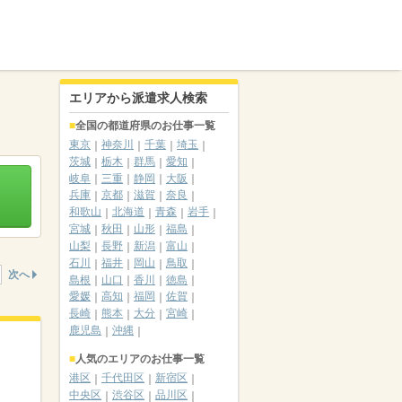
エリアから派遣求人検索
全国の都道府県のお仕事一覧
東京
神奈川
千葉
埼玉
茨城
栃木
群馬
愛知
岐阜
三重
静岡
大阪
兵庫
京都
滋賀
奈良
和歌山
北海道
青森
岩手
宮城
秋田
山形
福島
山梨
長野
新潟
富山
石川
福井
岡山
鳥取
次へ
島根
山口
香川
徳島
愛媛
高知
福岡
佐賀
長崎
熊本
大分
宮崎
鹿児島
沖縄
人気のエリアのお仕事一覧
港区
千代田区
新宿区
中央区
渋谷区
品川区