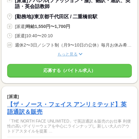
[派遣]アパレル(ファッション・服)、翻訳・通訳、英
語・英会話教師
[勤務地]/東京都千代田区 / 二重橋前駅
[派遣]
時給1,550円〜1,700円
[派遣]10:40〜20:10
週休2〜3日／シフト制（月9〜10日の公休）毎月お休み希望が申請できます。土日祝・連休取得もOK！
もっと見る
応募する（バイトル求人）
[派遣]
【ザ・ノース・フェイス アンリミテッド】英
語通訳＆販売
「THE NORTH FACE UNLIMITED」で英語通訳＆販売のお仕事 利便
性の高いデイリーウェアを中心にラインナップし 新しい大人のアウ
トドアスタイルを提案 ...