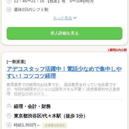
12：45〜21：15 【残業】有 5〜10時間/月
週休2日のシフト制
もっと見る
求人詳細を見る
1週間以内公開
[一般派遣]
アデコスタッフ活躍中！電話少なめで集中しや
すい！コツコツ経理
教育業界での経理のお仕事です。 英語教育を行っている企業です
が、今回の経理ポジションは語学スキル不要！ 請求書発行や入金管
理、仕訳などのコツコ...
経理・会計・財務
東京都渋谷区/代々木駅（徒歩 3分）
時給1,950円～
交通費全額支給