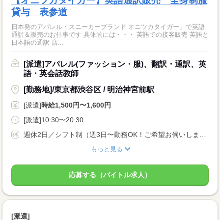
【オニツカタイガー】英語通訳販売 全身制服
貸与 表参道
日本発のアパレル・スニーカーブランド オニツカタイガー」で英語
通訳＆販売のお仕事です 具体的には・・・ 英語での接客販売 英語と
日本語の通訳 店...
[派遣]アパレル(ファッション・服)、翻訳・通訳、英
語・英会話教師
[勤務地]/東京都渋谷区 / 明治神宮前駅
[派遣]
時給1,500円〜1,600円
[派遣]10:30〜20:30
週休2日／シフト制（週3日〜勤務OK！ご希望お伺いします）
もっと見る
応募する（バイトル求人）
[派遣]