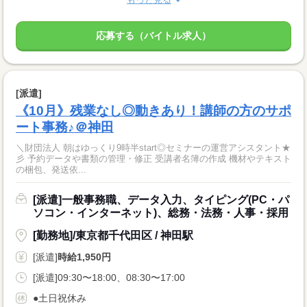
応募する（バイトル求人）
[派遣]
《10月》残業なし◎動きあり！講師の方のサポ
ート事務♪＠神田
＼財団法人 朝はゆっくり9時半start◎セミナーの運営アシスタント★
彡 予約データや書類の管理・修正 受講者名簿の作成 機材やテキスト
の梱包、発送依...
[派遣]一般事務職、データ入力、タイピング(PC・パ
ソコン・インターネット)、総務・法務・人事・採用
[勤務地]/東京都千代田区 / 神田駅
[派遣]
時給1,950円
[派遣]09:30〜18:00、08:30〜17:00
●土日祝休み