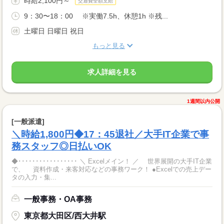
時給2,100円～
交通費全額支給
9：30〜18：00 ※実働7.5h、休憩1h ※残...
土曜日 日曜日 祝日
もっと見る
求人詳細を見る
1週間以内公開
[一般派遣]
＼時給1,800円◆17：45退社／大手IT企業で事
務スタッフ◎日払いOK
◆･････････････････ ＼ Excelメイン！ ／ 世界展開の大手IT企業
で、 資料作成・来客対応などの事務ワーク！ ●Excelでの売上デー
タの入力・集...
一般事務・OA事務
東京都大田区/西大井駅