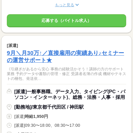
もっと見る
応募する（バイトル求人）
[派遣]
9月＼月30万↑／直接雇用の実績あり♪セミナー
の運営サポート★
《引継ぎがあるから安心 事務の経験活かそう！講師の方のサポート
業務 予約データや書類の管理・修正 受講者名簿の作成 機材やテキス
トの梱包、発送依...
[派遣]一般事務職、データ入力、タイピング(PC・パ
ソコン・インターネット)、総務・法務・人事・採用
[勤務地]/東京都千代田区 / 神田駅
[派遣]
時給1,950円
[派遣]09:30〜18:00、08:30〜17:00