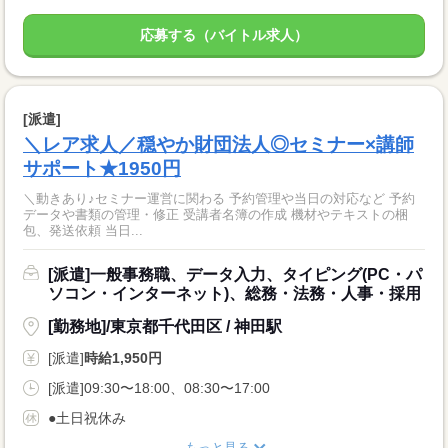
応募する（バイトル求人）
[派遣]
＼レア求人／穏やか財団法人◎セミナー×講師
サポート★1950円
＼動きあり♪セミナー運営に関わる 予約管理や当日の対応など 予約
データや書類の管理・修正 受講者名簿の作成 機材やテキストの梱
包、発送依頼 当日...
[派遣]一般事務職、データ入力、タイピング(PC・パ
ソコン・インターネット)、総務・法務・人事・採用
[勤務地]/東京都千代田区 / 神田駅
[派遣]
時給1,950円
[派遣]09:30〜18:00、08:30〜17:00
●土日祝休み
もっと見る