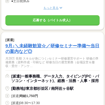
●土日祝休み
もっと見る
応募する（バイトル求人）
[派遣]
9月♪＼未経験歓迎☆／研修セミナー準備〜当日
の案内など◎
月29万 長期 スキルが身につく♪セミナー研修運営サポート 研修の準
備業務（資料作成・印刷など 研修当日の運営業務（会場設営＆撤
収・受付・アンケ...
[派遣]一般事務職、データ入力、タイピング(PC・パ
ソコン・インターネット)、総務・法務・人事・採用
[勤務地]/東京都杉並区 / 南阿佐ヶ谷駅
[派遣]
時給1,750円
[派遣]08:30〜17:30