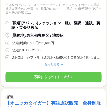
日本発のアパレル・スニーカーブランド オニツカタイガー」で英語
通訳＆販売のお仕事です 具体的には・・・ 英語での接客販売 英語と
日本語の通訳 店...
[派遣]アパレル(ファッション・服)、翻訳・通訳、英
語・英会話教師
[勤務地]/東京都豊島区 / 池袋駅
[派遣]
時給1,500円〜1,600円
[派遣]10:30〜21:30
週休2日／シフト制（週3日〜勤務OK！ご希望お伺いします）
もっと見る
応募する（バイトル求人）
[派遣]
【オニツカタイガー】英語通訳販売 全身制服