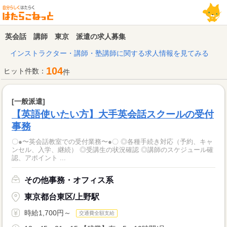
英会話 講師 東京 派遣の求人募集
インストラクター・講師・塾講師に関する求人情報を見てみる
104
ヒット件数：
件
[一般派遣]
【英語使いたい方】大手英会話スクールの受付
事務
〇●〜英会話教室での受付業務〜●〇 ◎各種手続き対応（予約、キャ
ンセル、入学、継続） ◎受講生の状況確認 ◎講師のスケジュール確
認、アポイント ...
その他事務・オフィス系
東京都台東区/上野駅
時給1,700円～
交通費全額支給