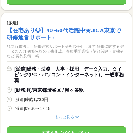
[派遣]
【在宅あり◎】40~50代活躍中★JICA東京で
研修運営サポート♪
独立行政法人】研修運営サポート等をお任せします 研修に関するデ
ータの入力 研修依頼の文書作成、各種手配業務（講師関連・資機材
など 契約見積・精...
[派遣]総務・法務・人事・採用、データ入力、タイ
ピング(PC・パソコン・インターネット)、一般事務
職
[勤務地]/東京都渋谷区 / 幡ヶ谷駅
[派遣]
時給1,720円
[派遣]09:30〜17:15
もっと見る
応募する（バイトル求人）