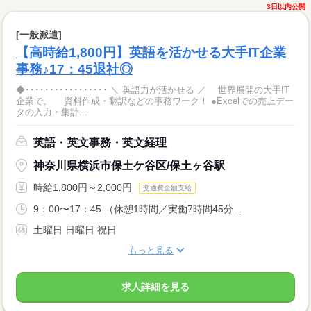
3日以内公開
[一般派遣]
【高時給1,800円】英語を活かせる大手IT企業
事務♪17：45退社◎
◆･････････････････ ＼ 英語力が活かせる ／ 世界展開の大手IT
企業で、 資料作成・翻訳などの事務ワーク！ ●Excelでの売上デー
タの入力・集計...
英語・英文事務・英文経理
神奈川県横浜市保土ケ谷区/保土ヶ谷駅
時給1,800円～2,000円
交通費全額支給
9：00〜17：45 （休憩1時間／実働7時間45分...
土曜日 日曜日 祝日
もっと見る
求人詳細を見る