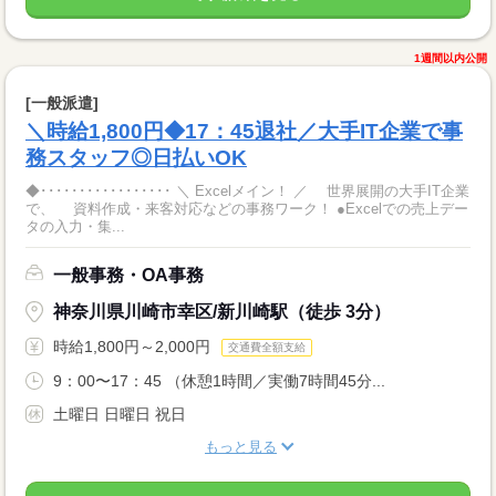
1週間以内公開
[一般派遣]
＼時給1,800円◆17：45退社／大手IT企業で事
務スタッフ◎日払いOK
◆･････････････････ ＼ Excelメイン！ ／ 世界展開の大手IT企業
で、 資料作成・来客対応などの事務ワーク！ ●Excelでの売上デー
タの入力・集...
一般事務・OA事務
神奈川県川崎市幸区/新川崎駅（徒歩 3分）
時給1,800円～2,000円
交通費全額支給
9：00〜17：45 （休憩1時間／実働7時間45分...
土曜日 日曜日 祝日
もっと見る