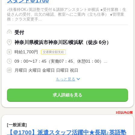
スタント＠1700
♪扶養枠OK♪英語塾で受付＆講師アシスタント＠横浜 ●受付業務：生
徒さんの受付、出欠の確認、教室へにご案内（立ち仕事） ●管理業
務：クラス変更手...
受付
神奈川県横浜市神奈川区/横浜駅（徒歩 6分）
時給1,700円
交通費全額支給
09：00〜17：45（実働07：45、休憩01：00）...
月曜日 火曜日 金曜日 日曜日 祝日
もっと見る
求人詳細を見る
3日以内公開
[一般派遣]
【＠1700】派遣スタッフ活躍中★長期♪英語塾