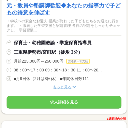
元・教員や塾講師歓迎◆あなたの指導力で子ど
もの得意を伸ばす
・学校への安全なお迎え 授業が終わった子どもたちをお迎えに行き
ます。 ・徹底した学習支援と宿題管理 各自の宿題をしっかりチェッ
クし、 学習習慣...
保育士・幼稚園教諭・学童保育指導員
三重県伊勢市/宮町駅（徒歩 3分）
月給225,000円～250,000円
交通費一部支給
08：00〜17：00 09：30〜18：30 11：00〜20...
■月9日休（2月は8日休） ■年間休日数111...
もっと見る
求人詳細を見る
1週間以内公開