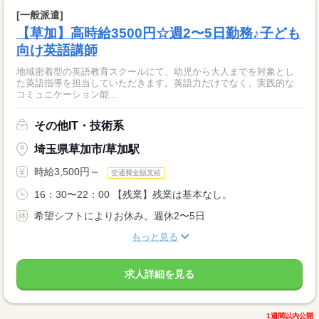
[一般派遣]
【草加】高時給3500円☆週2〜5日勤務♪子ども
向け英語講師
地域密着型の英語教育スクールにて、幼児から大人までを対象とし
た英語指導を担当していただきます。英語力だけでなく、実践的な
コミュニケーション能...
その他IT・技術系
埼玉県草加市/草加駅
時給3,500円～
交通費全額支給
16：30〜22：00 【残業】残業は基本なし。
希望シフトによりお休み。週休2〜5日
もっと見る
求人詳細を見る
1週間以内公開