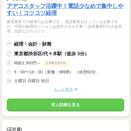
アデコスタッフ活躍中！電話少なめで集中しや
すい！コツコツ経理
教育業界での経理のお仕事です。 英語教育を行っている企業です
が、今回の経理ポジションは語学スキル不要！ 請求書発行や入金管
理、仕訳などのコツコ...
経理・会計・財務
東京都渋谷区/代々木駅（徒歩 3分）
時給1,950円～
交通費全額支給
9：00〜18：00（実働：8時間） （休憩60分...
土曜日 日曜日 祝日
もっと見る
求人詳細を見る
[正社員]