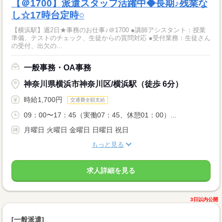
【＠1700】派遣スタッフ活躍中◆長期♪残業な
し☆17時台定時○
【横浜駅】週2日★事務のお仕事♪＠1700 ●講師アシスタント：授業
準備、テストのチェック、生徒からの質問対応 ●受付業務：生徒さん
の受付、出欠の...
一般事務・OA事務
神奈川県横浜市神奈川区/横浜駅（徒歩 6分）
時給1,700円
交通費全額支給
09：00〜17：45（実働07：45、休憩01：00）...
月曜日 火曜日 金曜日 日曜日 祝日
もっと見る
求人詳細を見る
3日以内公開
[一般派遣]