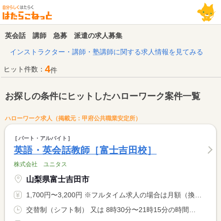
英会話 講師 急募 派遣の求人募集
インストラクター・講師・塾講師に関する求人情報を見てみる
4
ヒット件数：
件
お探しの条件にヒットしたハローワーク案件一覧
ハローワーク求人（掲載元：甲府公共職業安定所）
パート・アルバイト
英語・英会話教師［富士吉田校］
株式会社 ユニタス
山梨県富士吉田市
1,700円〜3,200円 ※フルタイム求人の場合は月額（換算額）、パート求人の場合は時間額を表示しています。
交替制（シフト制） 又は 8時30分〜21時15分の時間の間の4時間程度 就業時間に関する特記事項 ※水曜日１６時３０分〜１８時１０分に勤務できる方急募 <BR> クラス状況による（シフトによる）週２０時間未満の勤務で応相談 <BR> 平 日／１５時３０分〜２１時１５分の間で４時間程度の勤務 <BR> 土曜日／ ８時３０分〜１３時００分の間で４時間程度の勤務