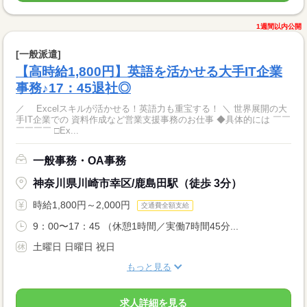
1週間以内公開
[一般派遣]
【高時給1,800円】英語を活かせる大手IT企業
事務♪17：45退社◎
／ Excelスキルが活かせる！英語力も重宝する！ ＼ 世界展開の大
手IT企業での 資料作成など営業支援事務のお仕事 ◆具体的には ￣￣
￣￣￣￣ □Ex...
一般事務・OA事務
神奈川県川崎市幸区/鹿島田駅（徒歩 3分）
時給1,800円～2,000円
交通費全額支給
9：00〜17：45 （休憩1時間／実働7時間45分...
土曜日 日曜日 祝日
もっと見る
求人詳細を見る