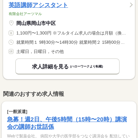
英語講師アシスタント
有限会社アーツマル
岡山県岡山市中区
1,100円〜1,300円 ※フルタイム求人の場合は月額（換算額）、パート求人の場合は時間額を表示しています。
就業時間１ 9時30分〜14時30分 就業時間２ 15時00分〜18時00分 就業時間に関する特記事項 ＊（１）（２）で選択あるいは両方の勤務可能です。相談に応じま <BR> す。 <BR> ＊休憩時間は就業時間により異なります。
土曜日，日曜日，その他
求人詳細を見る
(ハローワークより転載)
関連のおすすめ求人情報
[一般派遣]
急募！週2日、午後5時間（15時〜20時）講演
会の講師お世話係
Webで製薬会社、 病院や大学の医学部をつなぐ講演会を 配信してい