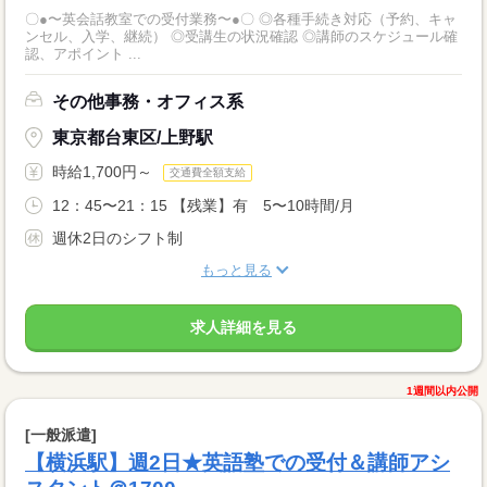
〇●〜英会話教室での受付業務〜●〇 ◎各種手続き対応（予約、キャ
ンセル、入学、継続） ◎受講生の状況確認 ◎講師のスケジュール確
認、アポイント ...
その他事務・オフィス系
東京都台東区/上野駅
時給1,700円～
交通費全額支給
12：45〜21：15 【残業】有 5〜10時間/月
週休2日のシフト制
もっと見る
求人詳細を見る
1週間以内公開
[一般派遣]
【横浜駅】週2日★英語塾での受付＆講師アシ