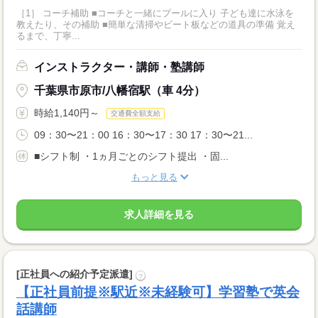
［1］ コーチ補助 ■コーチと一緒にプールに入り 子ども達に水泳を
教えたり、その補助 ■簡単な清掃やビート板などの道具の準備 覚え
るまで、丁寧...
インストラクター・講師・塾講師
千葉県市原市/八幡宿駅（車 4分）
時給1,140円～
交通費全額支給
09：30〜21：00 16：30〜17：30 17：30〜21...
■シフト制 ・1ヵ月ごとのシフト提出 ・固...
もっと見る
求人詳細を見る
[正社員への紹介予定派遣]
?
【正社員前提※駅近※未経験可】学習塾で英会
話講師