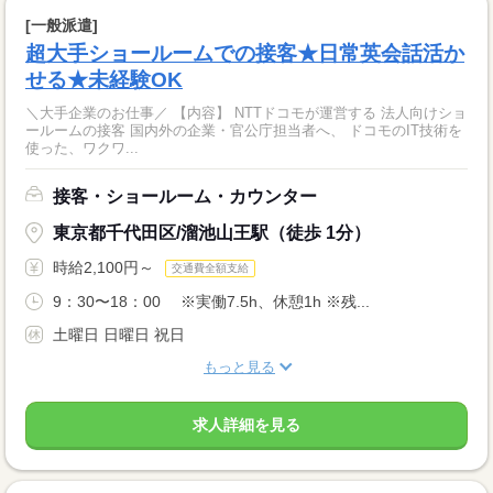
[一般派遣]
超大手ショールームでの接客★日常英会話活か
せる★未経験OK
＼大手企業のお仕事／ 【内容】 NTTドコモが運営する 法人向けショ
ールームの接客 国内外の企業・官公庁担当者へ、 ドコモのIT技術を
使った、ワクワ...
接客・ショールーム・カウンター
東京都千代田区/溜池山王駅（徒歩 1分）
時給2,100円～
交通費全額支給
9：30〜18：00 ※実働7.5h、休憩1h ※残...
土曜日 日曜日 祝日
もっと見る
求人詳細を見る