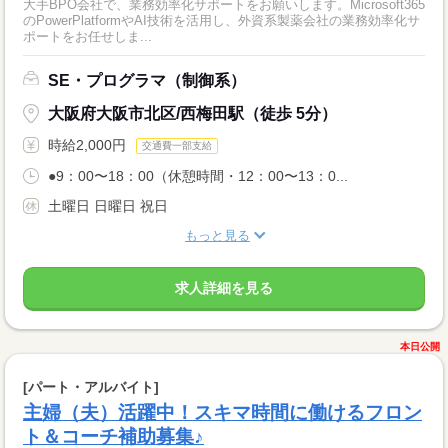
大手BPO会社で、業務効率化サポートをお願いします。Microsoft365
のPowerPlatformやAI技術を活用し、外資系製薬会社の業務効率化サ
ポートをお任せしま...
SE・プログラマ（制御系）
大阪府大阪市北区/西梅田駅（徒歩 5分）
時給2,000円
交通費一部支給
●9：00〜18：00（休憩時間・12：00〜13：0...
土曜日 日曜日 祝日
もっと見る
求人詳細を見る
本日公開
[パート・アルバイト]
主婦（夫）活躍中！スキマ時間に働けるフロン
ト＆コーチ補助募集♪