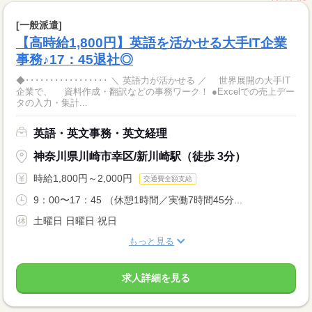
[一般派遣]
【高時給1,800円】英語を活かせる大手IT企業
事務♪17：45退社◎
◆･････････････････ ＼ 英語力が活かせる ／ 世界展開の大手IT
企業で、 資料作成・翻訳などの事務ワーク！ ●Excelでの売上デー
タの入力・集計...
英語・英文事務・英文経理
神奈川県川崎市幸区/新川崎駅（徒歩 3分）
時給1,800円～2,000円
交通費全額支給
9：00〜17：45 （休憩1時間／実働7時間45分...
土曜日 日曜日 祝日
もっと見る
求人詳細を見る