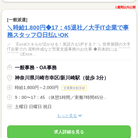
1週間以内公開
[一般派遣]
＼時給1,800円◆17：45退社／大手IT企業で事
務スタッフ◎日払いOK
／ Excelスキルが活かせる！英語力もUPする？ ＼ 世界展開の大手
IT企業での 資料作成など営業支援事務のお仕事 ◆具体的には ￣￣￣
￣￣￣ □Exce...
一般事務・OA事務
神奈川県川崎市幸区/新川崎駅（徒歩 3分）
時給1,800円～2,000円
交通費全額支給
9：00〜17：45 （休憩1時間／実働7時間45分...
土曜日 日曜日 祝日
もっと見る
求人詳細を見る