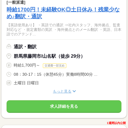
[一般派遣]
時給1700円！未経験OK◎土日休み！残業少な
め♪翻訳・通訳
【英語使用あり】 ・英語での通訳 ⇒社内スタッフ、海外拠点、監査
対応など ・規定書類の英訳 ・海外拠点とのメール翻訳 ・英語、日本
語でのアテンド...
通訳・翻訳
群馬県藤岡市/山名駅（徒歩 29分）
時給1,700円～
交通費一部支給
08：30-17：15（休憩45分）実働8時間00分 ...
土曜日 日曜日
もっと見る
求人詳細を見る
1週間以内公開