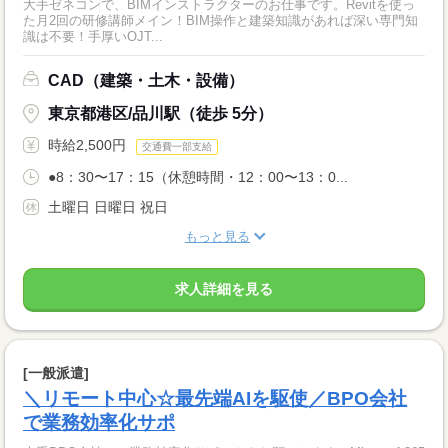
大手ゼネコンで、BIMインストラクターのお仕事です。Revitを使っ
た月2回の研修講師メイン！BIM操作と建築知識があれば深い専門知
識は不要！手厚いOJT...
CAD（建築・土木・設備）
東京都港区/品川駅（徒歩 5分）
時給2,500円
交通費一部支給
●8：30〜17：15（休憩時間・12：00〜13：0...
土曜日 日曜日 祝日
もっと見る
求人詳細を見る
[一般派遣]
＼リモート中心☆最先端AIを駆使／BPO会社
で業務効率化サポ