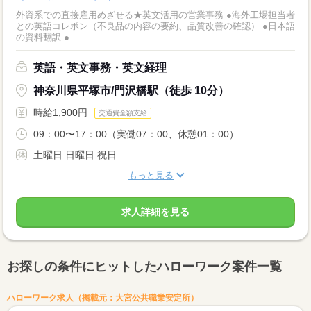
外資系での直接雇用めざせる★英文活用の営業事務 ●海外工場担当者
との英語コレポン（不良品の内容の要約、品質改善の確認） ●日本語
の資料翻訳 ●...
英語・英文事務・英文経理
神奈川県平塚市/門沢橋駅（徒歩 10分）
時給1,900円
交通費全額支給
09：00〜17：00（実働07：00、休憩01：00）
土曜日 日曜日 祝日
もっと見る
求人詳細を見る
お探しの条件にヒットしたハローワーク案件一覧
ハローワーク求人（掲載元：大宮公共職業安定所）