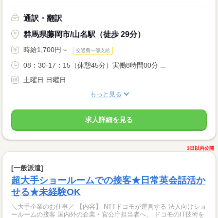
通訳・翻訳
群馬県藤岡市/山名駅（徒歩 29分）
時給1,700円～
交通費一部支給
08：30-17：15（休憩45分）実働8時間00分 ...
土曜日 日曜日
もっと見る
求人詳細を見る
3日以内公開
[一般派遣]
超大手ショールームでの接客★日常英会話活か
せる★未経験OK
＼大手企業のお仕事／ 【内容】 NTTドコモが運営する 法人向けショ
ールームの接客 国内外の企業・官公庁担当者へ、 ドコモのIT技術を