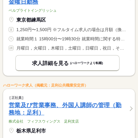
金曜日勤務
ベルブライトイングリッシュ
東京都練馬区
1,250円〜1,500円 ※フルタイム求人の場合は月額（換算額）、パート求人の場合は時間額を表示しています。
就業時間１ 15時00分〜19時30分 就業時間に関する特記事項 水曜日と金曜日の勤務です。 <BR> 不定期で上記以外の勤務も相談の上お願いする場合があります。
月曜日，火曜日，木曜日，土曜日，日曜日，祝日，その他
求人詳細を見る
(ハローワークより転載)
ハローワーク求人（掲載元：足利公共職業安定所）
正社員
営業及び営業事務、外国人講師の管理（勤
務地：足利）
株式会社 フィフスウィングス 足利支店
栃木県足利市