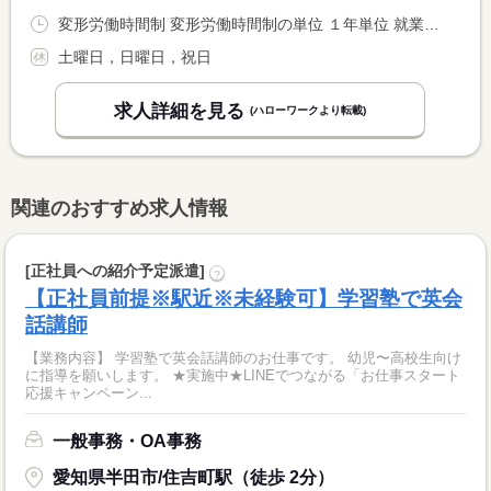
変形労働時間制 変形労働時間制の単位 １年単位 就業時間１ 9時00分〜18時00分 就業時間２ 8時00分〜17時00分 就業時間に関する特記事項 就業時間（２）夏休み等は、午前８時から勤務 <BR> 課外担当クラスにより勤務開始時間変更有１９時まで <BR> 週２回までリモートワーク可能（試用期間終了後から）
土曜日，日曜日，祝日
求人詳細を見る
(ハローワークより転載)
関連のおすすめ求人情報
[正社員への紹介予定派遣]
?
【正社員前提※駅近※未経験可】学習塾で英会
話講師
【業務内容】 学習塾で英会話講師のお仕事です。 幼児〜高校生向け
に指導を願いします。 ★実施中★LINEでつながる「お仕事スタート
応援キャンペーン...
一般事務・OA事務
愛知県半田市/住吉町駅（徒歩 2分）