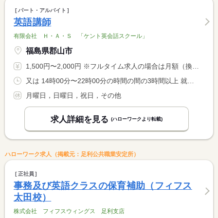
パート・アルバイト
英語講師
有限会社 Ｈ・Ａ・Ｓ 「ケント英会話スクール」
福島県郡山市
1,500円〜2,000円 ※フルタイム求人の場合は月額（換算額）、パート求人の場合は時間額を表示しています。
又は 14時00分〜22時00分の時間の間の3時間以上 就業時間に関する特記事項 ※就業時間の詳細 <BR> 平日の火曜〜金曜：１６時〜２２時の間の３時間以上 <BR> 土曜日：１４時〜２２時の間の３時間以上
月曜日，日曜日，祝日，その他
求人詳細を見る
(ハローワークより転載)
ハローワーク求人（掲載元：足利公共職業安定所）
正社員
事務及び英語クラスの保育補助（フィフス
太田校）
株式会社 フィフスウィングス 足利支店