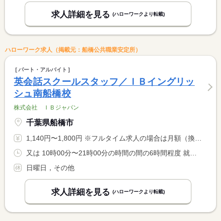
求人詳細を見る
(ハローワークより転載)
ハローワーク求人（掲載元：船橋公共職業安定所）
パート・アルバイト
英会話スクールスタッフ／ＩＢイングリッ
シュ南船橋校
株式会社 ＩＢジャパン
千葉県船橋市
1,140円〜1,800円 ※フルタイム求人の場合は月額（換算額）、パート求人の場合は時間額を表示しています。
又は 10時00分〜21時00分の時間の間の6時間程度 就業時間に関する特記事項 平日は午後から、土曜日は午前からの勤務になります <BR> ＊スケジュール変更により、時間変更の可能性あり <BR> 勤務曜日・時間は相談の上決定します <BR> 土曜日勤務必須でお願いいたします
日曜日，その他
求人詳細を見る
(ハローワークより転載)