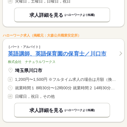
火曜日，土曜日，日曜日，祝日
求人詳細を見る
(ハローワークより転載)
ハローワーク求人（掲載元：大森公共職業安定所）
パート・アルバイト
英語講師、英語保育園の保育士／川口市
株式会社 ナチュラルワークス
埼玉県川口市
1,200円〜1,500円 ※フルタイム求人の場合は月額（換算額）、パート求人の場合は時間額を表示しています。
就業時間１ 8時30分〜12時00分 就業時間２ 14時30分〜19時30分 又は 8時30分〜19時30分の時間の間の3時間以上 就業時間に関する特記事項 ＊上記は例示です。就業時間についてはご相談に応じます。 <BR> ＊１日３時間〜８時間 <BR> ※シフト制（月〜土）
日曜日，祝日，その他
求人詳細を見る
(ハローワークより転載)