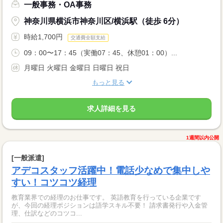
一般事務・OA事務
神奈川県横浜市神奈川区/横浜駅（徒歩 6分）
時給1,700円
交通費全額支給
09：00〜17：45（実働07：45、休憩01：00）...
月曜日 火曜日 金曜日 日曜日 祝日
もっと見る
求人詳細を見る
1週間以内公開
[一般派遣]
アデコスタッフ活躍中！電話少なめで集中しや
すい！コツコツ経理
教育業界での経理のお仕事です。 英語教育を行っている企業です
が、今回の経理ポジションは語学スキル不要！ 請求書発行や入金管
理、仕訳などのコツコ...