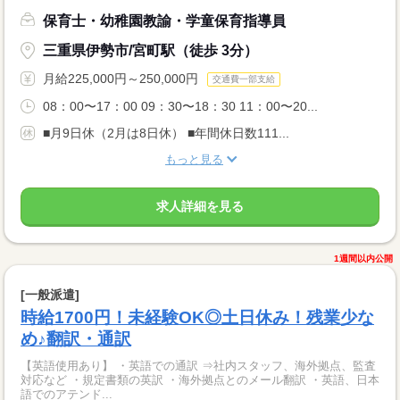
保育士・幼稚園教諭・学童保育指導員
三重県伊勢市/宮町駅（徒歩 3分）
月給225,000円～250,000円
交通費一部支給
08：00〜17：00 09：30〜18：30 11：00〜20...
■月9日休（2月は8日休） ■年間休日数111...
もっと見る
求人詳細を見る
1週間以内公開
[一般派遣]
時給1700円！未経験OK◎土日休み！残業少な
め♪翻訳・通訳
【英語使用あり】 ・英語での通訳 ⇒社内スタッフ、海外拠点、監査
対応など ・規定書類の英訳 ・海外拠点とのメール翻訳 ・英語、日本
語でのアテンド...