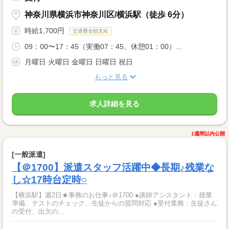
神奈川県横浜市神奈川区/横浜駅（徒歩 6分）
時給1,700円
交通費全額支給
09：00〜17：45（実働07：45、休憩01：00）...
月曜日 火曜日 金曜日 日曜日 祝日
もっと見る
求人詳細を見る
1週間以内公開
[一般派遣]
【＠1700】派遣スタッフ活躍中◆長期♪残業な
し☆17時台定時○
【横浜駅】週2日★事務のお仕事♪＠1700 ●講師アシスタント：授業
準備、テストのチェック、生徒からの質問対応 ●受付業務：生徒さん
の受付、出欠の...