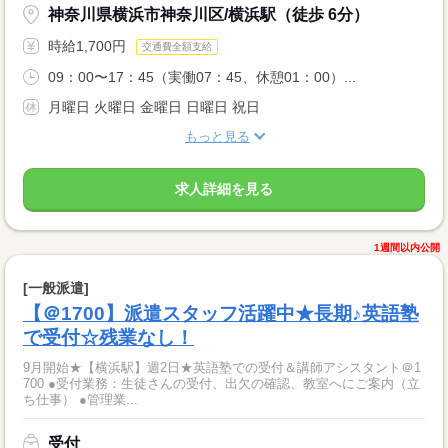
神奈川県横浜市神奈川区/横浜駅（徒歩 6分）
時給1,700円
交通費全額支給
09：00〜17：45（実働07：45、休憩01：00）...
月曜日 火曜日 金曜日 日曜日 祝日
もっと見る
求人詳細を見る
1週間以内公開
[一般派遣]
【＠1700】派遣スタッフ活躍中★長期♪英語塾
で受付☆残業なし！
9月開始★【横浜駅】週2日★英語塾での受付＆講師アシスタント＠1
700 ●受付業務：生徒さんの受付、出欠の確認、教室へにご案内（立
ち仕事） ●管理業...
受付