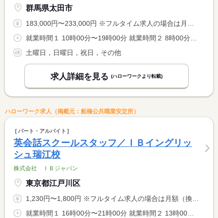
群馬県太田市
183,000円〜233,000円 ※フルタイム求人の場合は月額（換算額）、パート求人の場合は時間額を表示しています。
就業時間１ 10時00分〜19時00分 就業時間２ 8時00分〜17時00分 就業時間に関する特記事項 ２０２７年４月以降、新校舎開設に伴い、就業時間が（１）（２） <BR> の何れかになる可能性あり。現状の基本は（１）です。
土曜日，日曜日，祝日，その他
求人詳細を見る
(ハローワークより転載)
ハローワーク求人（掲載元：船橋公共職業安定所）
パート・アルバイト
英会話スクールスタッフ／ＩＢイングリッ
シュ瑞江校
株式会社 ＩＢジャパン
東京都江戸川区
1,230円〜1,800円 ※フルタイム求人の場合は月額（換算額）、パート求人の場合は時間額を表示しています。
就業時間１ 16時00分〜21時00分 就業時間２ 13時00分〜19時00分 就業時間に関する特記事項 就業時間１は平日 <BR> 就業時間２は土曜日 <BR> ＊スケジュール変更により、時間変更の可能性あり <BR> 勤務曜日・時間は相談可