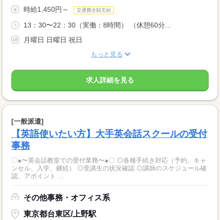
時給1,450円～
交通費全額支給
13：30〜22：30（実働：8時間） （休憩60分...
月曜日 日曜日 祝日
もっと見る
求人詳細を見る
[一般派遣]
【英語使いたい方】大手英会話スクールの受付
事務
〇●〜英会話教室での受付業務〜●〇 ◎各種手続き対応（予約、キャ
ンセル、入学、継続） ◎受講生の状況確認 ◎講師のスケジュール確
認、アポイント ...
その他事務・オフィス系
東京都台東区/上野駅