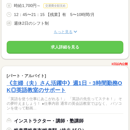
時給1,700円～
交通費全額支給
12：45〜21：15 【残業】有 5〜10時間/月
週休2日のシフト制
もっと見る
求人詳細を見る
3日以内公開
[パート・アルバイト]
《主婦（夫）さん活躍中》週1日・3時間勤務O
K◎英語教室のサポート
「英語を使う仕事にあこがれる！」 「英語の先生ってステキ！」 そ
の夢叶えましょう！ ●仕事内容 通常の英会話教室ではなく、 パソコ
ンを使って動画...
インストラクター・講師・塾講師