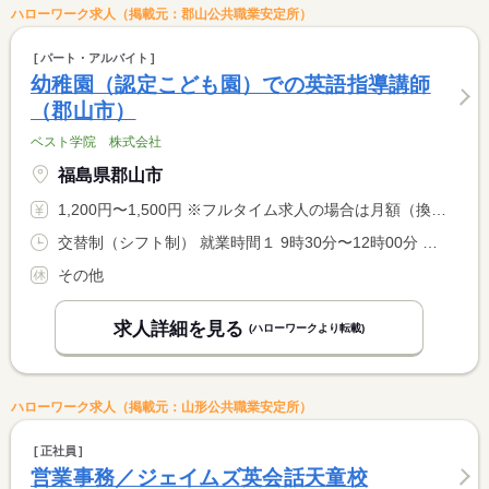
ハローワーク求人（掲載元：郡山公共職業安定所）
パート・アルバイト
幼稚園（認定こども園）での英語指導講師
（郡山市）
ベスト学院 株式会社
福島県郡山市
1,200円〜1,500円 ※フルタイム求人の場合は月額（換算額）、パート求人の場合は時間額を表示しています。
交替制（シフト制） 就業時間１ 9時30分〜12時00分 就業時間２ 13時30分〜17時30分 就業時間３ 13時00分〜19時00分 就業時間に関する特記事項 火曜 ９：３０−１２：００ <BR> 木曜 １３：３０−１７：３０ <BR> 金曜 １３：００−１９：００ <BR> 午前だけ 午後だけ でも可
その他
求人詳細を見る
(ハローワークより転載)
ハローワーク求人（掲載元：山形公共職業安定所）
正社員
営業事務／ジェイムズ英会話天童校