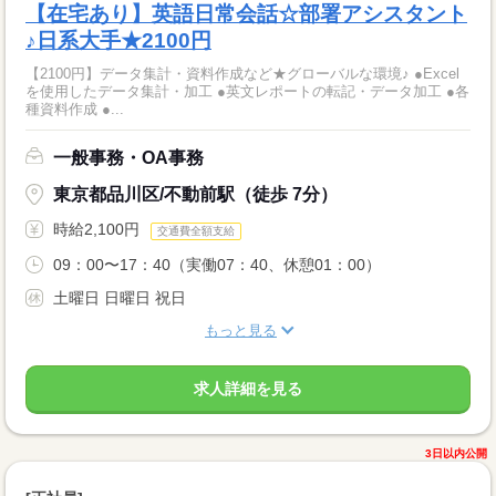
【在宅あり】英語日常会話☆部署アシスタント
♪日系大手★2100円
【2100円】データ集計・資料作成など★グローバルな環境♪ ●Excel
を使用したデータ集計・加工 ●英文レポートの転記・データ加工 ●各
種資料作成 ●...
一般事務・OA事務
東京都品川区/不動前駅（徒歩 7分）
時給2,100円
交通費全額支給
09：00〜17：40（実働07：40、休憩01：00）
土曜日 日曜日 祝日
もっと見る
求人詳細を見る
3日以内公開