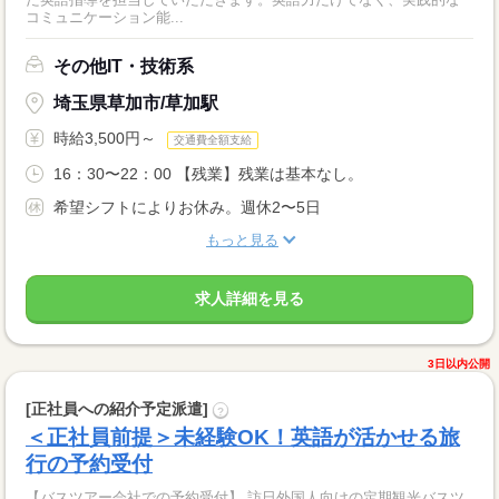
コミュニケーション能...
その他IT・技術系
埼玉県草加市/草加駅
時給3,500円～
交通費全額支給
16：30〜22：00 【残業】残業は基本なし。
希望シフトによりお休み。週休2〜5日
もっと見る
求人詳細を見る
3日以内公開
[正社員への紹介予定派遣]
?
＜正社員前提＞未経験OK！英語が活かせる旅
行の予約受付
【バスツアー会社での予約受付】 訪日外国人向けの定期観光バスツ