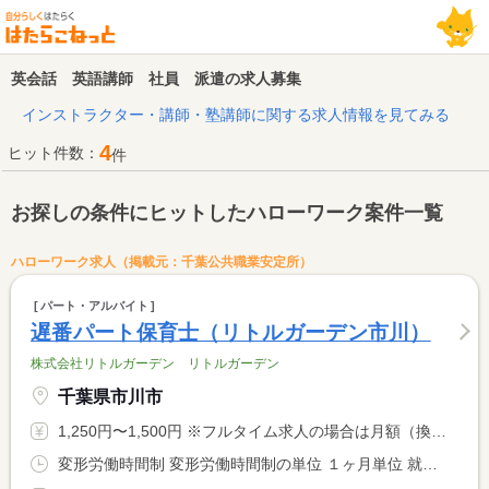
英会話 英語講師 社員 派遣の求人募集
インストラクター・講師・塾講師に関する求人情報を見てみる
4
ヒット件数：
件
お探しの条件にヒットしたハローワーク案件一覧
ハローワーク求人（掲載元：千葉公共職業安定所）
パート・アルバイト
遅番パート保育士（リトルガーデン市川）
株式会社リトルガーデン リトルガーデン
千葉県市川市
1,250円〜1,500円 ※フルタイム求人の場合は月額（換算額）、パート求人の場合は時間額を表示しています。
変形労働時間制 変形労働時間制の単位 １ヶ月単位 就業時間１ 14時00分〜18時30分 又は 〜の時間の間の3時間以上 就業時間に関する特記事項 シフト制による <BR> 時間・曜日はご相談ください。