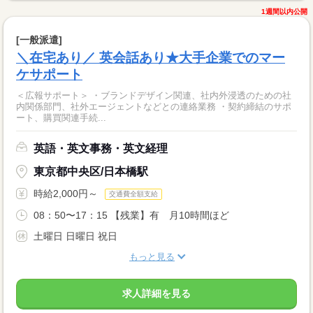
1週間以内公開
[一般派遣]
＼在宅あり／ 英会話あり★大手企業でのマー
ケサポート
＜広報サポート＞ ・ブランドデザイン関連、社内外浸透のための社
内関係部門、社外エージェントなどとの連絡業務 ・契約締結のサポ
ート、購買関連手続...
英語・英文事務・英文経理
東京都中央区/日本橋駅
時給2,000円～
交通費全額支給
08：50〜17：15 【残業】有 月10時間ほど
土曜日 日曜日 祝日
もっと見る
求人詳細を見る