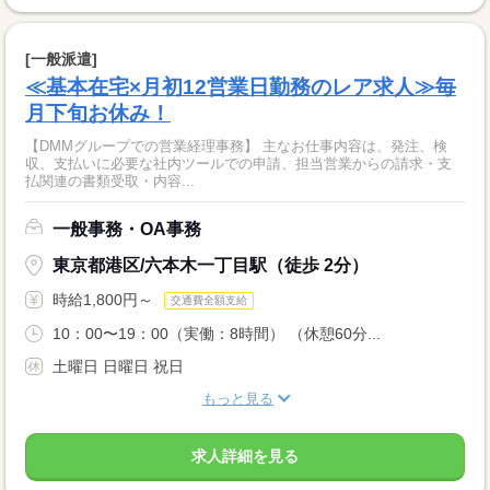
[一般派遣]
≪基本在宅×月初12営業日勤務のレア求人≫毎
月下旬お休み！
【DMMグループでの営業経理事務】 主なお仕事内容は、発注、検
収、支払いに必要な社内ツールでの申請、担当営業からの請求・支
払関連の書類受取・内容...
一般事務・OA事務
東京都港区/六本木一丁目駅（徒歩 2分）
時給1,800円～
交通費全額支給
10：00〜19：00（実働：8時間） （休憩60分...
土曜日 日曜日 祝日
もっと見る
求人詳細を見る