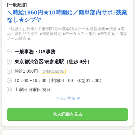
[一般派遣]
＼時給1950円★10時開始／簡単部内サポ♪残業
なし★シブヤ
《総務のお仕事》月収例31万☆英会話スクール運営企業★渋谷 ●備
品・消耗品の発注 ●郵送物対応 ●データ入力・集計 ●来客対応・電話
メール対応 ●...
一般事務・OA事務
東京都渋谷区/表参道駅（徒歩 4分）
時給1,950円
交通費全額支給
10：00〜19：00（実働08：00、休憩01：00）
土曜日 日曜日 祝日
もっと見る
求人詳細を見る