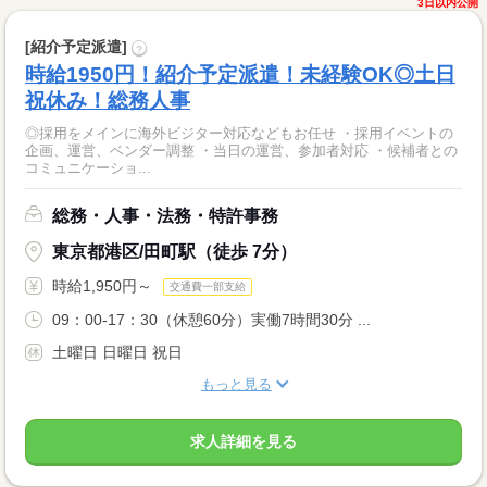
3日以内公開
[紹介予定派遣]
?
時給1950円！紹介予定派遣！未経験OK◎土日
祝休み！総務人事
◎採用をメインに海外ビジター対応などもお任せ ・採用イベントの
企画、運営、ベンダー調整 ・当日の運営、参加者対応 ・候補者との
コミュニケーショ...
総務・人事・法務・特許事務
東京都港区/田町駅（徒歩 7分）
時給1,950円～
交通費一部支給
09：00-17：30（休憩60分）実働7時間30分 ...
土曜日 日曜日 祝日
もっと見る
求人詳細を見る