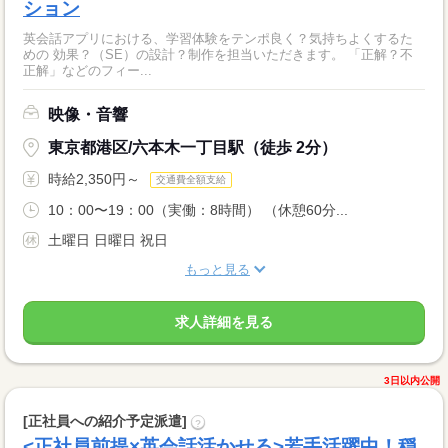
ション
英会話アプリにおける、学習体験をテンポ良く？気持ちよくするた
めの 効果？（SE）の設計？制作を担当いただきます。 「正解？不
正解」などのフィー...
映像・音響
東京都港区/六本木一丁目駅（徒歩 2分）
時給2,350円～
交通費全額支給
10：00〜19：00（実働：8時間） （休憩60分...
土曜日 日曜日 祝日
もっと見る
求人詳細を見る
3日以内公開
[正社員への紹介予定派遣]
?
<正社員前提×英会話活かせる>若手活躍中！穏