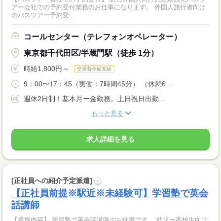
アー会社での予約受付業務のお仕事になります。 外国人旅行者向け
のバスツアー予約受...
コールセンター（テレフォンオペレーター）
東京都千代田区/半蔵門駅（徒歩 1分）
時給1,800円～
交通費全額支給
9：00〜17：45（実働：7時間45分） （休憩6...
週休2日制！基本月ー金勤務。土日祝日出勤...
もっと見る
求人詳細を見る
[正社員への紹介予定派遣]
?
【正社員前提※駅近※未経験可】学習塾で英会
話講師
【業務内容】 学習塾で英会話講師のお仕事です。 幼児〜高校生向け