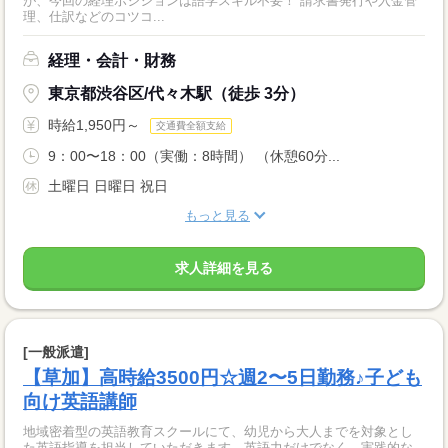
が、今回の経理ポジションは語学スキル不要！ 請求書発行や入金管
理、仕訳などのコツコ...
経理・会計・財務
東京都渋谷区/代々木駅（徒歩 3分）
時給1,950円～
交通費全額支給
9：00〜18：00（実働：8時間） （休憩60分...
土曜日 日曜日 祝日
もっと見る
求人詳細を見る
[一般派遣]
【草加】高時給3500円☆週2〜5日勤務♪子ども
向け英語講師
地域密着型の英語教育スクールにて、幼児から大人までを対象とし
た英語指導を担当していただきます。英語力だけでなく、実践的な