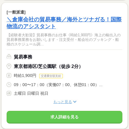
[一般派遣]
＼倉庫会社の貿易事務／海外とツナガる！国際
物流のアシスタント
【経験者大歓迎】貿易事務のお仕事《時給1,900円》海上の輸出入の
貿易事務業務をお願いします・注文受付・船会社のブッキング・船
積のスケジュール調...
貿易事務
東京都港区/芝公園駅（徒歩 2分）
時給1,900円
交通費全額支給
09：00〜17：00（実働07：00、休憩01：00）...
土曜日 日曜日 祝日
もっと見る
求人詳細を見る