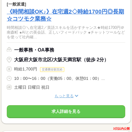
[一般派遣]
《時間相談OK♪》在宅週2◇時給1700円◎長期
☆コツモク業務☆
時間相談◎＼在宅週2／英語スキルを活かすチャンス★時給1700円＠
南森町 ●AIとの英会話、正しいフィードバック ●チャットツールなど
を使って社内確...
一般事務・OA事務
大阪府大阪市北区/大阪天満宮駅（徒歩 2分）
時給1,700円
交通費全額支給
10：00〜16：00（実働05：00、休憩01：00）...
土曜日 日曜日 祝日
もっと見る
求人詳細を見る
3日以内公開