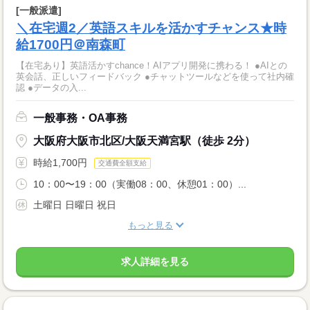
[一般派遣]
＼在宅週2／英語スキルを活かすチャンス★時
給1700円＠南森町
【在宅あり】英語活かすchance！AIアプリ開発に携わる！ ●AIとの
英会話、正しいフィードバック ●チャットツールなどを使って社内確
認 ●データの入...
一般事務・OA事務
大阪府大阪市北区/大阪天満宮駅（徒歩 2分）
時給1,700円
交通費全額支給
10：00〜19：00（実働08：00、休憩01：00）...
土曜日 日曜日 祝日
もっと見る
求人詳細を見る