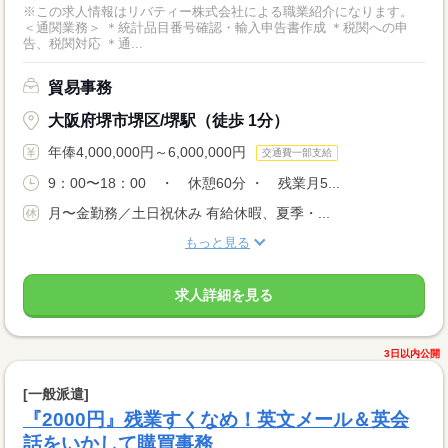
※この求人情報はリバティー株式会社による職業紹介になります。
＜通関業務＞ ＊統計品目番号確認・輸入申告書作成 ＊税関への申
告、税関対応 ＊通...
貿易事務
大阪府堺市堺区/堺駅（徒歩 1分）
年俸4,000,000円～6,000,000円
交通費一部支給
9：00〜18：00 ・ 休憩60分 ・ 残業月5...
月〜金勤務／土日祝休み 有給休暇、夏季・...
もっと見る
求人詳細を見る
3日以内公開
[一般派遣]
『2000円』残業すくなめ！英文メール＆英会
話をいかして購買事務