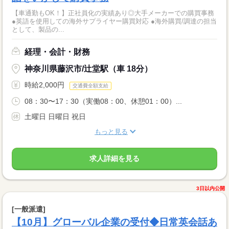
【車通勤もOK！】正社員化の実績あり◎大手メーカーでの購買事務
●英語を使用しての海外サプライヤー購買対応 ●海外購買/調達の担当
として、製品の...
経理・会計・財務
神奈川県藤沢市/辻堂駅（車 18分）
時給2,000円
交通費全額支給
08：30〜17：30（実働08：00、休憩01：00）...
土曜日 日曜日 祝日
もっと見る
求人詳細を見る
3日以内公開
[一般派遣]
【10月】グローバル企業の受付◆日常英会話あ