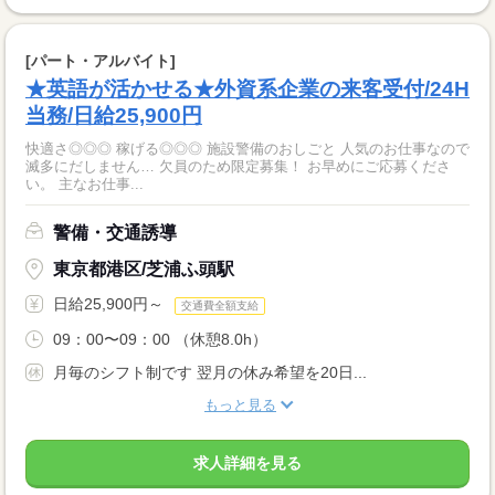
[パート・アルバイト]
★英語が活かせる★外資系企業の来客受付/24H
当務/日給25,900円
快適さ◎◎◎ 稼げる◎◎◎ 施設警備のおしごと 人気のお仕事なので
滅多にだしません… 欠員のため限定募集！ お早めにご応募くださ
い。 主なお仕事...
警備・交通誘導
東京都港区/芝浦ふ頭駅
日給25,900円～
交通費全額支給
09：00〜09：00 （休憩8.0h）
月毎のシフト制です 翌月の休み希望を20日...
もっと見る
求人詳細を見る