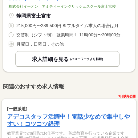
株式会社イーオン アミティーイングリッシュスクール富士宮校
静岡県富士宮市
215,000円〜289,500円 ※フルタイム求人の場合は月額（換算額）、パート求人の場合は時間額を表示しています。
交替制（シフト制） 就業時間１ 11時00分〜20時00分 就業時間２ 11時30分〜20時30分 就業時間３ 12時00分〜21時00分 就業時間に関する特記事項 １０時〜２１時の間の <BR> 実働８時間Ｘ５日 <BR> 週４０時間勤務
月曜日，日曜日，その他
求人詳細を見る
(ハローワークより転載)
関連のおすすめ求人情報
3日以内公開
[一般派遣]
アデコスタッフ活躍中！電話少なめで集中しや
すい！コツコツ経理
教育業界での経理のお仕事です。 英語教育を行っている企業です