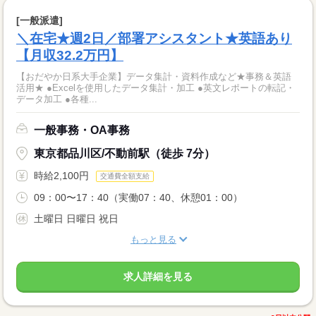
[一般派遣]
＼在宅★週2日／部署アシスタント★英語あり
【月収32.2万円】
【おだやか日系大手企業】データ集計・資料作成など★事務＆英語
活用★ ●Excelを使用したデータ集計・加工 ●英文レポートの転記・
データ加工 ●各種...
一般事務・OA事務
東京都品川区/不動前駅（徒歩 7分）
時給2,100円
交通費全額支給
09：00〜17：40（実働07：40、休憩01：00）
土曜日 日曜日 祝日
もっと見る
求人詳細を見る