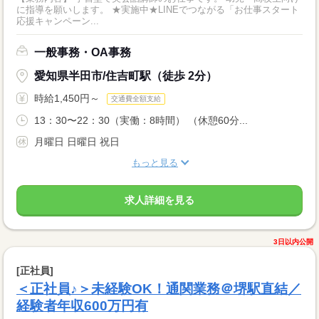
に指導を願いします。 ★実施中★LINEでつながる「お仕事スタート
応援キャンペーン...
一般事務・OA事務
愛知県半田市/住吉町駅（徒歩 2分）
時給1,450円～
交通費全額支給
13：30〜22：30（実働：8時間） （休憩60分...
月曜日 日曜日 祝日
もっと見る
求人詳細を見る
3日以内公開
[正社員]
＜正社員♪＞未経験OK！通関業務＠堺駅直結／
経験者年収600万円有