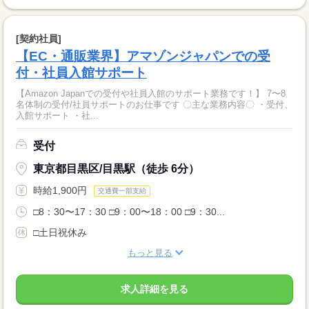
[契約社員]
【EC・通販業界】アマゾンジャパンでの受
付・社員入館サポート
【Amazon Japanでの受付や社員入館のサポート業務です！】 7〜8
名体制の受付/社員サポートのお仕事です 〇主な業務内容〇 ・受付、
入館サポート ・社...
受付
東京都目黒区/目黒駅（徒歩 6分）
時給1,900円
交通費一部支給
□8：30〜17：30 □9：00〜18：00 □9：30...
□土日祝休み
もっと見る
求人詳細を見る