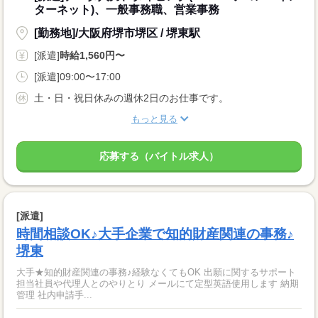
ターネット)、一般事務職、営業事務
[勤務地]/大阪府堺市堺区 / 堺東駅
[派遣]
時給1,560円〜
[派遣]09:00〜17:00
土・日・祝日休みの週休2日のお仕事です。
もっと見る
応募する（バイトル求人）
[派遣]
時間相談OK♪大手企業で知的財産関連の事務♪
堺東
大手★知的財産関連の事務♪経験なくてもOK 出願に関するサポート
担当社員や代理人とのやりとり メールにて定型英語使用します 納期
管理 社内申請手...