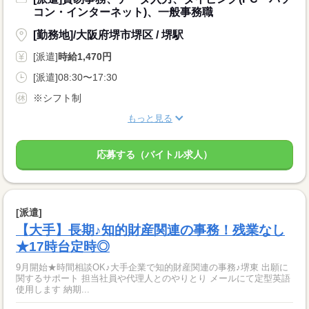
コン・インターネット)、一般事務職
[勤務地]/大阪府堺市堺区 / 堺駅
[派遣]
時給1,470円
[派遣]08:30〜17:30
※シフト制
もっと見る
応募する（バイトル求人）
[派遣]
【大手】長期♪知的財産関連の事務！残業なし
★17時台定時◎
9月開始★時間相談OK♪大手企業で知的財産関連の事務♪堺東 出願に
関するサポート 担当社員や代理人とのやりとり メールにて定型英語
使用します 納期...