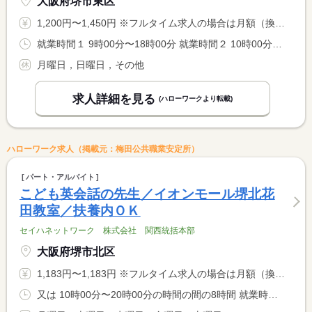
大阪府堺市東区
1,200円〜1,450円 ※フルタイム求人の場合は月額（換算額）、パート求人の場合は時間額を表示しています。
就業時間１ 9時00分〜18時00分 就業時間２ 10時00分〜13時00分 就業時間３ 16時00分〜20時45分 又は 14時00分〜18時00分の時間の間の4時間程度 就業時間に関する特記事項 （１）、（２）、又は ：土曜日 <BR> （３）：金曜日 <BR> <BR> ＊事務作業は（２） ＊（１）のみ休憩６０分
月曜日，日曜日，その他
求人詳細を見る
(ハローワークより転載)
ハローワーク求人（掲載元：梅田公共職業安定所）
パート・アルバイト
こども英会話の先生／イオンモール堺北花
田教室／扶養内ＯＫ
セイハネットワーク 株式会社 関西統括本部
大阪府堺市北区
1,183円〜1,183円 ※フルタイム求人の場合は月額（換算額）、パート求人の場合は時間額を表示しています。
又は 10時00分〜20時00分の時間の間の8時間 就業時間に関する特記事項 木曜日・日曜日