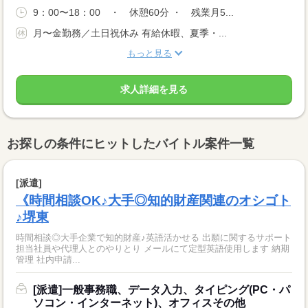
9：00〜18：00 ・ 休憩60分 ・ 残業月5...
月〜金勤務／土日祝休み 有給休暇、夏季・...
もっと見る
求人詳細を見る
お探しの条件にヒットしたバイトル案件一覧
[派遣]
《時間相談OK♪大手◎知的財産関連のオシゴト
♪堺東
時間相談◎大手企業で知的財産♪英語活かせる 出願に関するサポート
担当社員や代理人とのやりとり メールにて定型英語使用します 納期
管理 社内申請...
[派遣]一般事務職、データ入力、タイピング(PC・パ
ソコン・インターネット)、オフィスその他