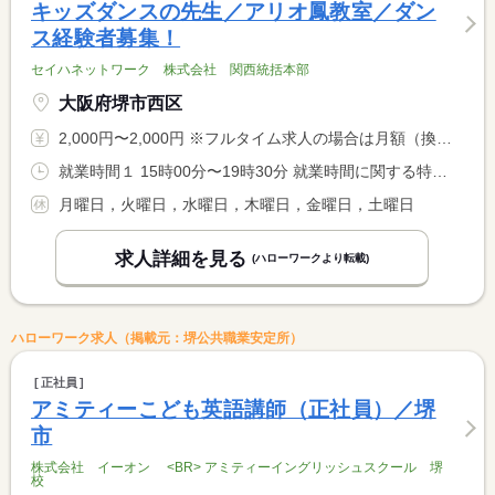
キッズダンスの先生／アリオ鳳教室／ダン
ス経験者募集！
セイハネットワーク 株式会社 関西統括本部
大阪府堺市西区
2,000円〜2,000円 ※フルタイム求人の場合は月額（換算額）、パート求人の場合は時間額を表示しています。
就業時間１ 15時00分〜19時30分 就業時間に関する特記事項 日曜日
月曜日，火曜日，水曜日，木曜日，金曜日，土曜日
求人詳細を見る
(ハローワークより転載)
ハローワーク求人（掲載元：堺公共職業安定所）
正社員
アミティーこども英語講師（正社員）／堺
市
株式会社 イーオン <BR> アミティーイングリッシュスクール 堺
校