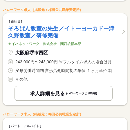
ハローワーク求人（掲載元：梅田公共職業安定所）
正社員
そろばん教室の先生／イトーヨーカドー津
久野教室／研修完備
セイハネットワーク 株式会社 関西統括本部
大阪府堺市西区
243,000円〜243,000円 ※フルタイム求人の場合は月額（換算額）、パート求人の場合は時間額を表示しています。
変形労働時間制 変形労働時間制の単位 １ヶ月単位 就業時間１ 10時30分〜19時30分 就業時間２ 10時00分〜19時00分 就業時間に関する特記事項 （１）平日 <BR> （２）土曜日・日曜日 <BR> １カ月単位の変形労働時間制の為、始終業時刻に変動あり <BR> 月平均労働時間１６６．７Ｈ
その他
求人詳細を見る
(ハローワークより転載)
ハローワーク求人（掲載元：梅田公共職業安定所）
パート・アルバイト