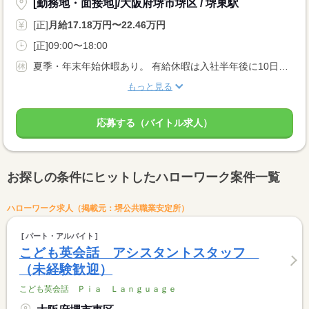
[勤務地・面接地]/大阪府堺市堺区 / 堺東駅
[正]
月給17.18万円〜22.46万円
[正]09:00〜18:00
夏季・年末年始休暇あり。 有給休暇は入社半年後に10日付与、看護介護休暇・慶弔休暇・産前産後・育児休暇制度もあります。
もっと見る
応募する（バイトル求人）
お探しの条件にヒットしたハローワーク案件一覧
ハローワーク求人（掲載元：堺公共職業安定所）
パート・アルバイト
こども英会話 アシスタントスタッフ
（未経験歓迎）
こども英会話 Ｐｉａ Ｌａｎｇｕａｇｅ