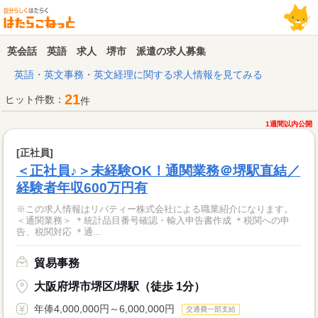
英会話 英語 求人 堺市 派遣の求人募集
英語・英文事務・英文経理に関する求人情報を見てみる
21
ヒット件数：
件
1週間以内公開
[正社員]
＜正社員♪＞未経験OK！通関業務＠堺駅直結／
経験者年収600万円有
※この求人情報はリバティー株式会社による職業紹介になります。
＜通関業務＞ ＊統計品目番号確認・輸入申告書作成 ＊税関への申
告、税関対応 ＊通...
貿易事務
大阪府堺市堺区/堺駅（徒歩 1分）
年俸4,000,000円～6,000,000円
交通費一部支給