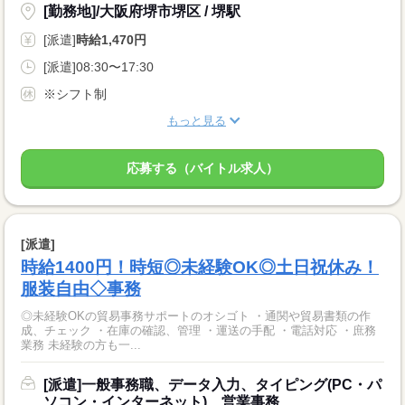
[勤務地]/大阪府堺市堺区 / 堺駅
[派遣]
時給1,470円
[派遣]08:30〜17:30
※シフト制
もっと見る
応募する（バイトル求人）
[派遣]
時給1400円！時短◎未経験OK◎土日祝休み！
服装自由◇事務
◎未経験OKの貿易事務サポートのオシゴト ・通関や貿易書類の作
成、チェック ・在庫の確認、管理 ・運送の手配 ・電話対応 ・庶務
業務 未経験の方も一...
[派遣]一般事務職、データ入力、タイピング(PC・パ
ソコン・インターネット)、営業事務