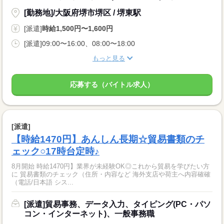
[勤務地]/大阪府堺市堺区 / 堺東駅
[派遣]
時給1,500円〜1,600円
[派遣]09:00〜16:00、08:00〜18:00
もっと見る
応募する（バイトル求人）
[派遣]
【時給1470円】あんしん長期☆貿易書類のチ
ェック○17時台定時♪
8月開始 時給1470円】業界が未経験OK◎これから貿易を学びたい方
に 貿易書類のチェック（住所・内容など 海外支店や荷主へ内容確確
（電話/日本語 シス...
[派遣]貿易事務、データ入力、タイピング(PC・パソ
コン・インターネット)、一般事務職