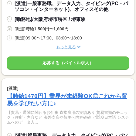
[派遣]一般事務職、データ入力、タイピング(PC・パ
ソコン・インターネット)、オフィスその他
[勤務地]/大阪府堺市堺区 / 堺東駅
[派遣]
時給1,500円〜1,600円
[派遣]09:00〜17:00、08:00〜18:00
もっと見る
応募する（バイトル求人）
[派遣]
【時給1470円】業界が未経験OK◎これから貿
易を学びたい方に♪
【貿易・通関に関わるお仕事 直接雇用の実績あり 貿易書類のチェッ
ク（住所・内容など 海外支店や荷主へ内容確確（電話/日本語 システ
ムへのデータ入...
[派遣]貿易事務、データ入力、タイピング(PC・パソ