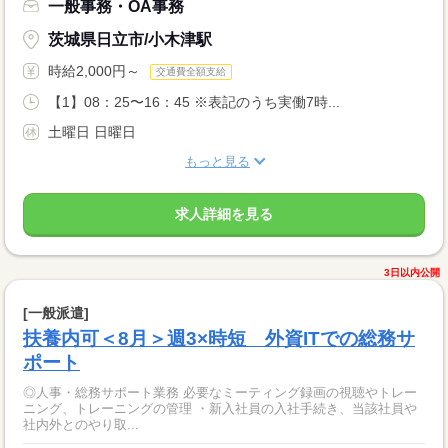
一般事務・OA事務
茨城県日立市/小木津駅
時給2,000円～
交通費全額支給
【1】08：25〜16：45 ※表記のうち実働7時...
土曜日 日曜日
もっと見る
求人詳細を見る
3日以内公開
[一般派遣]
扶養内可＜8月＞週3×時短 外資ITでの総務サ
ポート
◎人事・総務サポート業務 必要なミーティング録画の視聴やトレー
ニング、トレーニングの管理 ・新入社員の入社手続き、当該社員や
社内外とのやり取...