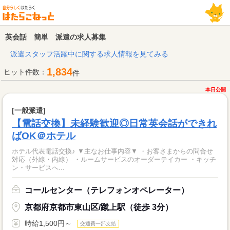
英会話 簡単 派遣の求人募集
派遣スタッフ活躍中に関する求人情報を見てみる
1,834
ヒット件数：
件
本日公開
[一般派遣]
【電話交換】未経験歓迎◎日常英会話ができれ
ばOK＠ホテル
ホテル代表電話交換♪ ▼主なお仕事内容▼ ・お客さまからの問合せ
対応（外線・内線） ・ルームサービスのオーダーテイカー ・キッチ
ン・サービスへ...
コールセンター（テレフォンオペレーター）
京都府京都市東山区/蹴上駅（徒歩 3分）
時給1,500円～
交通費一部支給