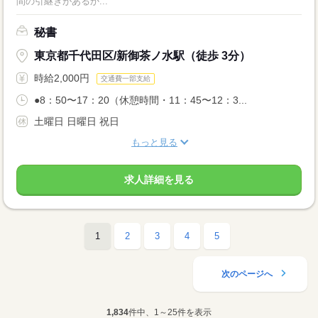
間の引継ぎがあるか...
秘書
東京都千代田区/新御茶ノ水駅（徒歩 3分）
時給2,000円
交通費一部支給
●8：50〜17：20（休憩時間・11：45〜12：3...
土曜日 日曜日 祝日
もっと見る
求人詳細を見る
1
2
3
4
5
次のページへ
1,834
件中、1～25件を表示