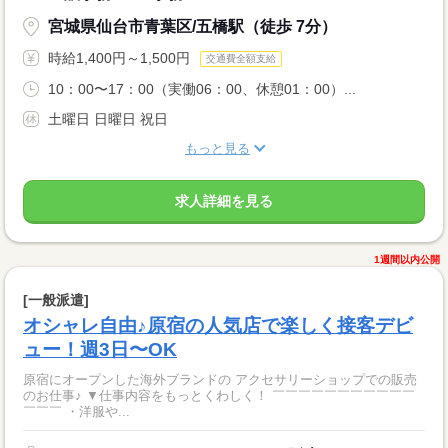
宮城県仙台市青葉区/五橋駅（徒歩 7分）
時給1,400円～1,500円
交通費全額支給
10：00〜17：00（実働06：00、休憩01：00）...
土曜日 日曜日 祝日
もっと見る
求人詳細を見る
1週間以内公開
[一般派遣]
オシャレ自由♪原宿の人気店で楽しく接客デビ
ュー！週3日〜OK
原宿にオープンした海外ブランドの アクセサリーショップでの販売
のお仕事♪ ▼仕事内容をもっとくわしく！ ￣￣￣￣￣￣￣￣￣￣￣
￣￣￣ ・洋服や...