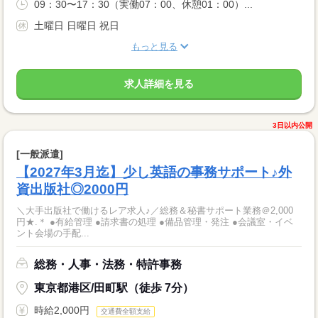
09：30〜17：30（実働07：00、休憩01：00）...
土曜日 日曜日 祝日
もっと見る
求人詳細を見る
3日以内公開
[一般派遣]
【2027年3月迄】少し英語の事務サポート♪外
資出版社◎2000円
＼大手出版社で働けるレア求人♪／総務＆秘書サポート業務＠2,000
円★.＊ ●有給管理 ●請求書の処理 ●備品管理・発注 ●会議室・イベ
ント会場の手配...
総務・人事・法務・特許事務
東京都港区/田町駅（徒歩 7分）
時給2,000円
交通費全額支給