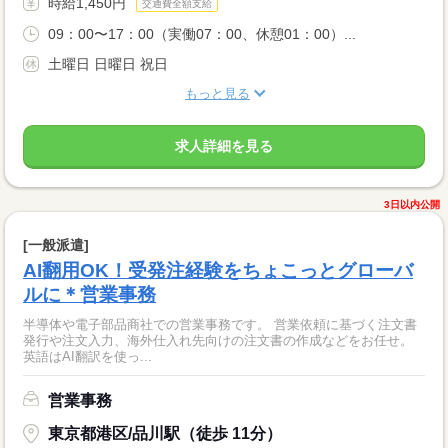
時給1,450円
交通費全額支給
09：00〜17：00（実働07：00、休憩01：00）...
土曜日 日曜日 祝日
もっと見る
求人詳細を見る
3日以内公開
[一般派遣]
AI翻用OK！受発注経験をちょこっとグローバ
ルに＊営業事務
半導体や電子部品商社での営業事務です。 営業依頼に基づく注文書
発行や注文入力、海外仕入れ先向けの注文書の作成などをお任せ。
英語はAI翻訳を使っ...
営業事務
東京都港区/品川駅（徒歩 11分）