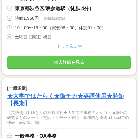
東京都渋谷区/表参道駅（徒歩 4分）
時給1,950円
交通費全額支給
10：00〜19：00（実働08：00、休憩01：00）
土曜日 日曜日 祝日
もっと見る
求人詳細を見る
[一般派遣]
★大学ではたらく★街チカ★英語使用★時短
【長期】
【英語使用】ゆとりの10時出社★大学での事務のオシゴト ●海外の
研究者とのメール・電話・リモート対応、事務的な連絡 ●Excelでの
作表、表計算、簡...
一般事務・OA事務