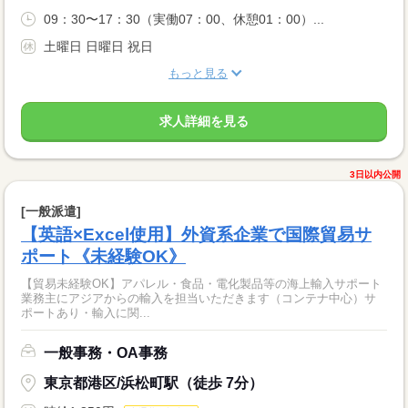
09：30〜17：30（実働07：00、休憩01：00）...
土曜日 日曜日 祝日
もっと見る
求人詳細を見る
3日以内公開
[一般派遣]
【英語×Excel使用】外資系企業で国際貿易サ
ポート《未経験OK》
【貿易未経験OK】アパレル・食品・電化製品等の海上輸入サポート
業務主にアジアからの輸入を担当いただきます（コンテナ中心）サ
ポートあり・輸入に関...
一般事務・OA事務
東京都港区/浜松町駅（徒歩 7分）