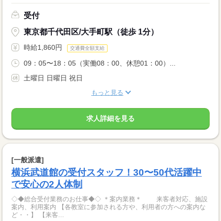
受付
東京都千代田区/大手町駅（徒歩 1分）
時給1,860円
交通費全額支給
09：05〜18：05（実働08：00、休憩01：00）...
土曜日 日曜日 祝日
もっと見る
求人詳細を見る
[一般派遣]
横浜武道館の受付スタッフ！30〜50代活躍中
で安心の2人体制
◇◆総合受付業務のお仕事◆◇ ＊案内業務＊ 来客者対応、施設
案内、利用案内 【各教室に参加される方や、利用者の方への案内な
ど・・】 【来客...