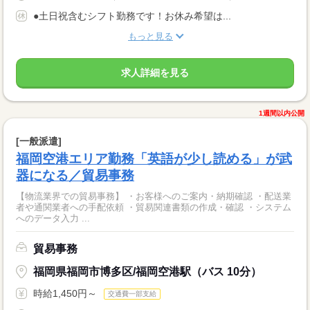
●土日祝含むシフト勤務です！お休み希望は...
もっと見る
求人詳細を見る
1週間以内公開
[一般派遣]
福岡空港エリア勤務「英語が少し読める」が武
器になる／貿易事務
【物流業界での貿易事務】 ・お客様へのご案内・納期確認 ・配送業
者や通関業者への手配依頼 ・貿易関連書類の作成・確認 ・システム
へのデータ入力 ...
貿易事務
福岡県福岡市博多区/福岡空港駅（バス 10分）
時給1,450円～
交通費一部支給