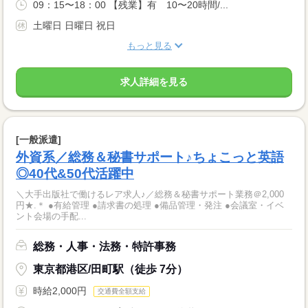
09：15〜18：00 【残業】有 10〜20時間/...
土曜日 日曜日 祝日
もっと見る
求人詳細を見る
[一般派遣]
外資系／総務＆秘書サポート♪ちょこっと英語
◎40代&50代活躍中
＼大手出版社で働けるレア求人♪／総務＆秘書サポート業務＠2,000
円★.＊ ●有給管理 ●請求書の処理 ●備品管理・発注 ●会議室・イベ
ント会場の手配...
総務・人事・法務・特許事務
東京都港区/田町駅（徒歩 7分）
時給2,000円
交通費全額支給