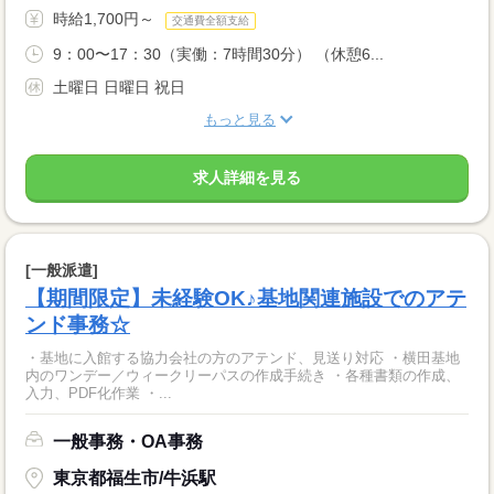
時給1,700円～
交通費全額支給
9：00〜17：30（実働：7時間30分） （休憩6...
土曜日 日曜日 祝日
もっと見る
求人詳細を見る
[一般派遣]
【期間限定】未経験OK♪基地関連施設でのアテ
ンド事務☆
・基地に入館する協力会社の方のアテンド、見送り対応 ・横田基地
内のワンデー／ウィークリーパスの作成手続き ・各種書類の作成、
入力、PDF化作業 ・...
一般事務・OA事務
東京都福生市/牛浜駅