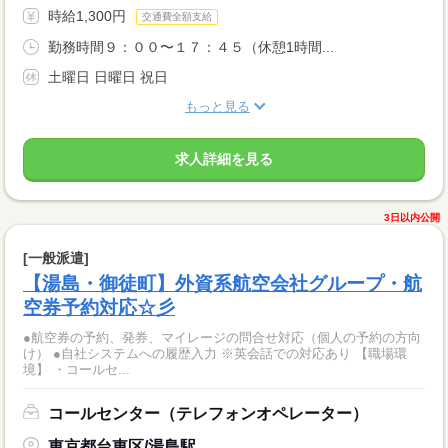
時給1,300円
交通費全額支給
勤務時間９：００〜１７：４５（休憩1時間...
土曜日 日曜日 祝日
もっと見る
求人詳細を見る
3日以内公開
[一般派遣]
【湯島・御徒町】外資系航空会社グループ・航
空券予約対応☆彡
●航空券の予約、発券、マイレージの問合せ対応（個人の予約の方向
け） ●自社システムへの履歴入力 ※英会話での対応あり 【職場環
境】 ・コールセ...
コールセンター（テレフォンオペレーター）
東京都台東区/湯島駅