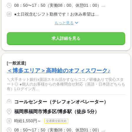
08：50〜17：50（実働08：00、休憩01：00）...
●土日祝含むシフト勤務です！お休み希望は...
もっと見る
求人詳細を見る
[一般派遣]
＜博多エリア＞高時給のオフィスワーク♪
＼大手ネット銀行x英語スキル活かすならココ／研修ありで安心スタ
ート◎ ●個人のお客様からの各種問合せ対応（英語・日本語どちらも
有）Lログイン方...
コールセンター（テレフォンオペレーター）
福岡県福岡市博多区/博多駅（徒歩 5分）
時給1,550円～
交通費全額支給
08：50〜17：50（実働08：00、休憩01：00）...