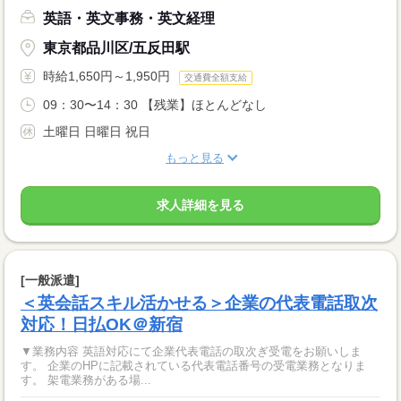
英語・英文事務・英文経理
東京都品川区/五反田駅
時給1,650円～1,950円
交通費全額支給
09：30〜14：30 【残業】ほとんどなし
土曜日 日曜日 祝日
もっと見る
求人詳細を見る
[一般派遣]
＜英会話スキル活かせる＞企業の代表電話取次
対応！日払OK＠新宿
▼業務内容 英語対応にて企業代表電話の取次ぎ受電をお願いしま
す。 企業のHPに記載されている代表電話番号の受電業務となりま
す。 架電業務がある場...