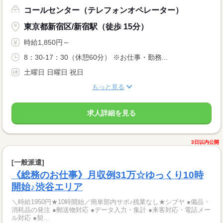
コールセンター（テレフォンオペレーター）
東京都新宿区/新宿駅（徒歩 15分）
時給1,850円～
8：30-17：30（休憩60分） ※お仕事・勤務...
土曜日 日曜日 祝日
もっと見る
求人詳細を見る
3日以内公開
[一般派遣]
《総務のお仕事》月収例31万☆ゆっくり10時
開始♪渋谷エリア
＼時給1950円★10時開始／簡単部内サポ♪残業なし★シブヤ ●備品・
消耗品の発注 ●郵送物対応 ●データ入力・集計 ●来客対応・電話メー
ル対応 ●契...