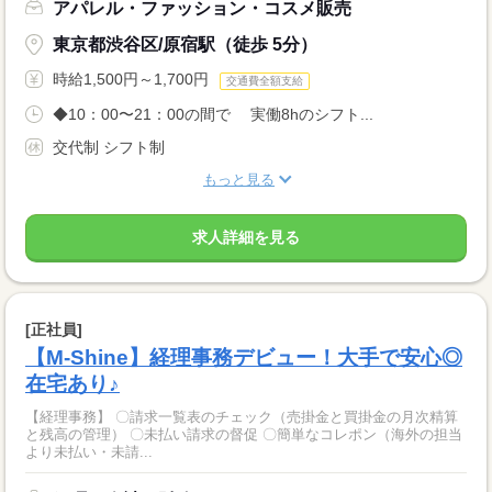
アパレル・ファッション・コスメ販売
東京都渋谷区/原宿駅（徒歩 5分）
時給1,500円～1,700円
交通費全額支給
◆10：00〜21：00の間で 実働8hのシフト...
交代制 シフト制
もっと見る
求人詳細を見る
[正社員]
【M-Shine】経理事務デビュー！大手で安心◎
在宅あり♪
【経理事務】 〇請求一覧表のチェック（売掛金と買掛金の月次精算
と残高の管理） 〇未払い請求の督促 〇簡単なコレポン（海外の担当
より未払い・未請...