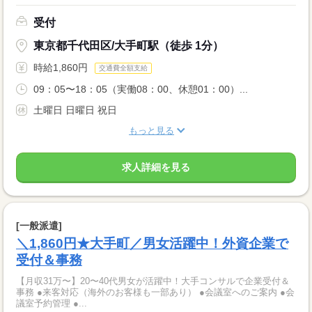
受付
東京都千代田区/大手町駅（徒歩 1分）
時給1,860円
交通費全額支給
09：05〜18：05（実働08：00、休憩01：00）...
土曜日 日曜日 祝日
もっと見る
求人詳細を見る
[一般派遣]
＼1,860円★大手町／男女活躍中！外資企業で
受付＆事務
【月収31万〜】20〜40代男女が活躍中！大手コンサルで企業受付＆
事務 ●来客対応（海外のお客様も一部あり） ●会議室へのご案内 ●会
議室予約管理 ●...