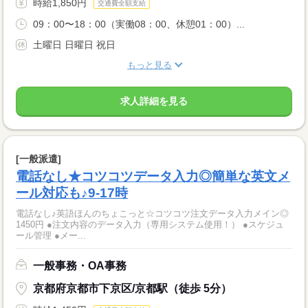
時給1,850円
交通費全額支給
09：00〜18：00（実働08：00、休憩01：00）...
土曜日 日曜日 祝日
もっと見る
求人詳細を見る
[一般派遣]
電話なし★コツコツデータ入力◎簡単な英文メ
ール対応も♪9-17時
電話なし♪英語ほんのちょこっと☆コツコツ注文データ入力メイン◎
1450円 ●注文内容のデータ入力（専用システム使用！） ●スケジュ
ール管理 ●メー...
一般事務・OA事務
京都府京都市下京区/京都駅（徒歩 5分）