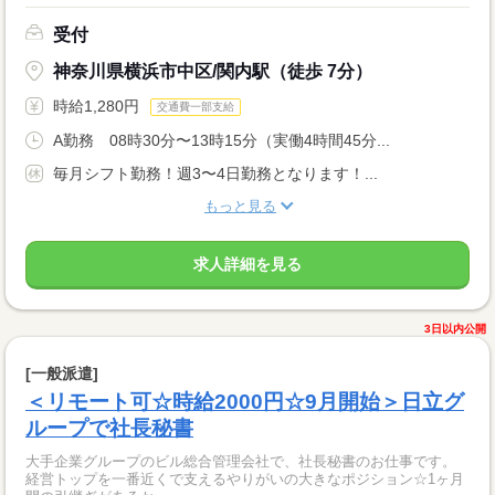
受付
神奈川県横浜市中区/関内駅（徒歩 7分）
時給1,280円
交通費一部支給
A勤務 08時30分〜13時15分（実働4時間45分...
毎月シフト勤務！週3〜4日勤務となります！...
もっと見る
求人詳細を見る
3日以内公開
[一般派遣]
＜リモート可☆時給2000円☆9月開始＞日立グ
ループで社長秘書
大手企業グループのビル総合管理会社で、社長秘書のお仕事です。
経営トップを一番近くで支えるやりがいの大きなポジション☆1ヶ月