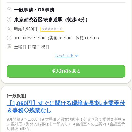
一般事務・OA事務
東京都渋谷区/表参道駅（徒歩 4分）
時給1,950円
交通費全額支給
10：00〜19：00（実働08：00、休憩01：00）
土曜日 日曜日 祝日
もっと見る
求人詳細を見る
[一般派遣]
【1,860円】すぐに聞ける環境★長期♪企業受付
＆事務◇残業なし
9月開始★＼1,860円★大手町／男女活躍中！外資企業で受付＆事務 ●
来客対応（海外のお客様も一部あり） ●会議室へのご案内 ●会議室予
約管理 ●IDカ...