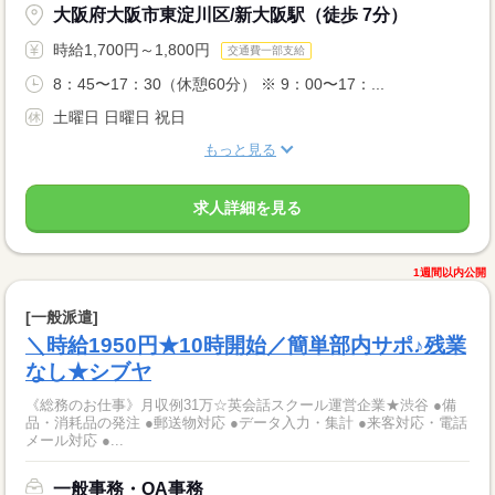
大阪府大阪市東淀川区/新大阪駅（徒歩 7分）
時給1,700円～1,800円
交通費一部支給
8：45〜17：30（休憩60分） ※ 9：00〜17：...
土曜日 日曜日 祝日
もっと見る
求人詳細を見る
1週間以内公開
[一般派遣]
＼時給1950円★10時開始／簡単部内サポ♪残業
なし★シブヤ
《総務のお仕事》月収例31万☆英会話スクール運営企業★渋谷 ●備
品・消耗品の発注 ●郵送物対応 ●データ入力・集計 ●来客対応・電話
メール対応 ●...
一般事務・OA事務