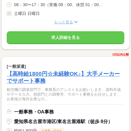
08：30〜17：30（実働 08：00、休憩 01：00...
土曜日 日曜日
もっと見る
求人詳細を見る
3日以内公開
[一般派遣]
【高時給1800円☆未経験OK♪】大手メーカー
でサポート事務
航空機の調達部門で、事務系のアシストをお願いします。資料作成
やデータ入力、他部門との調整等、サポート事務をお任せします。
お客様が海外企業なの...
一般事務・OA事務
愛知県名古屋市港区/東名古屋港駅（徒歩 8分）
時給1,800円
交通費一部支給