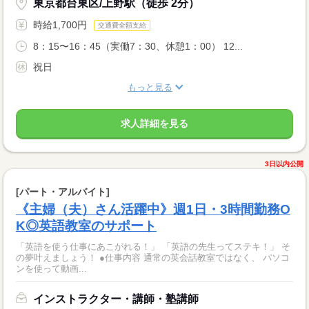
東京都台東区/上野駅（徒歩 2分）
時給1,700円
交通費全額支給
8：15〜16：45（実働7：30、休憩1：00） 12...
祝日
もっと見る
求人詳細を見る
3日以内公開
[パート・アルバイト]
《主婦（夫）さん活躍中》週1日・3時間勤務O
K◎英語教室のサポート
「英語を使う仕事にあこがれる！」 「英語の先生ってステキ！」 そ
の夢叶えましょう！ ●仕事内容 通常の英会話教室ではなく、 パソコ
ンを使って動画...
インストラクター・講師・塾講師