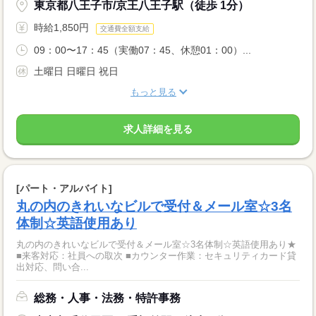
東京都八王子市/京王八王子駅（徒歩 1分）
時給1,850円
交通費全額支給
09：00〜17：45（実働07：45、休憩01：00）...
土曜日 日曜日 祝日
もっと見る
求人詳細を見る
[パート・アルバイト]
丸の内のきれいなビルで受付＆メール室☆3名
体制☆英語使用あり
丸の内のきれいなビルで受付＆メール室☆3名体制☆英語使用あり★
■来客対応：社員への取次 ■カウンター作業：セキュリティカード貸
出対応、問い合...
総務・人事・法務・特許事務