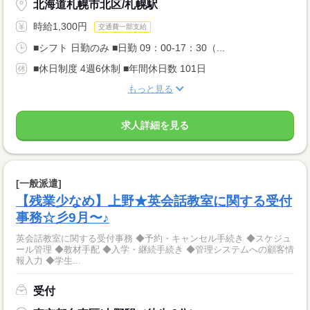
北海道札幌市北区/札幌駅
時給1,300円
交通費一部支給
■シフト 日勤のみ ■日勤 09：00-17：30（...
■休日制度 4週6休制 ■年間休日数 101日
もっと見る
求人詳細を見る
[一般派遣]
【残業少なめ】上野★英会話教室に関する受付
事務☆彡9月〜♪
英会話教室に関する受付事務 ◆予約・キャンセル手続き ◆スケジュ
ール管理 ◆教材手配 ◆入学・継続手続き ◆管理システムへの顧客情
報入力 ◆学生...
受付