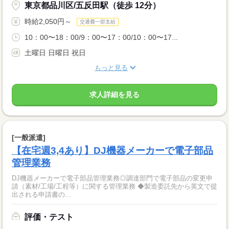
東京都品川区/五反田駅（徒歩 12分）
時給2,050円～
交通費一部支給
10：00〜18：00/9：00〜17：00/10：00〜17...
土曜日 日曜日 祝日
もっと見る
求人詳細を見る
[一般派遣]
【在宅週3,4あり】DJ機器メーカーで電子部品
管理業務
DJ機器メーカーで電子部品管理業務◎調達部門で電子部品の変更申
請（素材/工場/工程等）に関する管理業務 ◆製造委託先から英文で提
出される申請書の...
評価・テスト