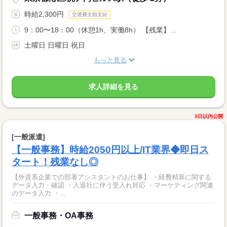
時給2,300円
交通費全額支給
9：00〜18：00（休憩1h、実働8h） 【残業】...
土曜日 日曜日 祝日
もっと見る
求人詳細を見る
3日以内公開
[一般派遣]
【一般事務】時給2050円以上/IT業界◆即日ス
タート！残業なし◎
【外資系企業での部署アシスタントのお仕事】 ・経費精算に関する
データ入力・確認 ・入退社に伴う受入れ対応 ・マーケティング関連
のデータ入力 ・...
一般事務・OA事務