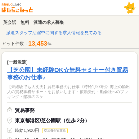
英会話 無料 派遣の求人募集
派遣スタッフ活躍中に関する求人情報を見てみる
13,453
ヒット件数：
件
[一般派遣]
【芝公園】未経験OK☆無料セミナー付き貿易
事務のお仕事♪
【未経験でも大丈夫】貿易事務のお仕事《時給1,900円》海上の輸出
入の貿易事務サポートをお願いします・依頼受付・船会社へのブッ
キング・船積のスケ...
貿易事務
東京都港区/芝公園駅（徒歩 2分）
時給1,900円
交通費全額支給