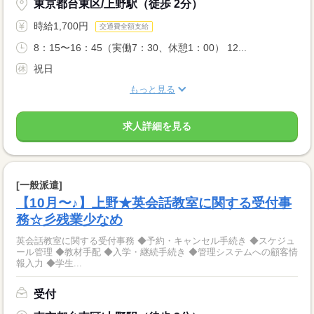
東京都台東区/上野駅（徒歩 2分）
時給1,700円
交通費全額支給
8：15〜16：45（実働7：30、休憩1：00） 12...
祝日
もっと見る
求人詳細を見る
[一般派遣]
【10月〜♪】上野★英会話教室に関する受付事
務☆彡残業少なめ
英会話教室に関する受付事務 ◆予約・キャンセル手続き ◆スケジュ
ール管理 ◆教材手配 ◆入学・継続手続き ◆管理システムへの顧客情
報入力 ◆学生...
受付