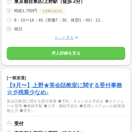
東京都台東区/上野駅（徒歩 2分）
時給1,700円
交通費全額支給
8：15〜16：45（実働7：30、休憩1：00） 12...
祝日
もっと見る
求人詳細を見る
[一般派遣]
【9月〜】上野★英会話教室に関する受付事務
☆彡残業少なめ♪
英会話教室に関する受付事務 ◆予約・キャンセル手続き ◆スケジュ
ール管理 ◆教材手配 ◆入学・継続手続き ◆管理システムへの顧客情
報入力 ◆学生...
受付