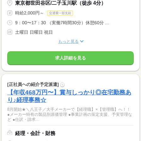
東京都世田谷区/二子玉川駅（徒歩 4分）
時給2,000円～
交通費一部支給
9：00〜17：30 （実働7時間30分）休憩60分 ...
土曜日 日曜日 祝日
もっと見る
求人詳細を見る
[正社員への紹介予定派遣]
?
【年収468万円〜】賞与しっかり◎在宅勤務あ
り♪経理事務☆
8月開始★＼八王子／大手メーカーで【経理職】×【管理職】へ！！
●メーカー特有の製品別原価管理 ●事業計画の策定支援、予実管理な
ど ●仕訳・請求...
経理・会計・財務