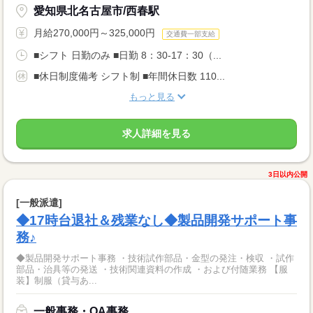
愛知県北名古屋市/西春駅
月給270,000円～325,000円
交通費一部支給
■シフト 日勤のみ ■日勤 8：30-17：30（...
■休日制度備考 シフト制 ■年間休日数 110...
もっと見る
求人詳細を見る
3日以内公開
[一般派遣]
◆17時台退社＆残業なし◆製品開発サポート事
務♪
◆製品開発サポート事務 ・技術試作部品・金型の発注・検収 ・試作
部品・治具等の発送 ・技術関連資料の作成 ・および付随業務 【服
装】制服（貸与あ...
一般事務・OA事務