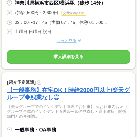
神奈川県横浜市西区/横浜駅（徒歩 14分）
時給2,500円～2,600円
交通費全額支給
09：00〜17：45（実働 07：45、休憩 01：00...
土曜日 日曜日 祝日
もっと見る
求人詳細を見る
[紹介予定派遣]
?
【一般事務】在宅OK！時給2000円以上/楽天グ
ループ◆残業なし◎
【楽天グループでのインシデント管理のお仕事】 ≪お仕事内容≫ ・
グループ全体のインシデント管理ルールの見直し・運用維持、関係
部門との各種調...
一般事務・OA事務