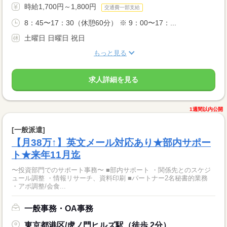
時給1,700円～1,800円
交通費一部支給
8：45〜17：30（休憩60分） ※ 9：00〜17：...
土曜日 日曜日 祝日
もっと見る
求人詳細を見る
1週間以内公開
[一般派遣]
【月38万↑】英文メール対応あり★部内サポー
ト★来年11月迄
〜投資部門でのサポート事務〜 ■部内サポート ・関係先とのスケジ
ュール調整 ・情報リサーチ、資料印刷 ■パートナー2名秘書的業務
・アポ調整/会食...
一般事務・OA事務
東京都港区/虎ノ門ヒルズ駅（徒歩 2分）