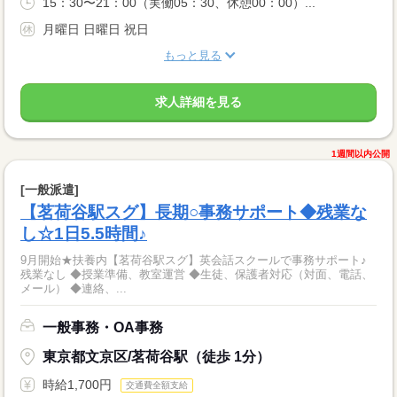
15：30〜21：00（実働05：30、休憩00：00）...
月曜日 日曜日 祝日
もっと見る
求人詳細を見る
1週間以内公開
[一般派遣]
【茗荷谷駅スグ】長期○事務サポート◆残業な
し☆1日5.5時間♪
9月開始★扶養内【茗荷谷駅スグ】英会話スクールで事務サポート♪
残業なし ◆授業準備、教室運営 ◆生徒、保護者対応（対面、電話、
メール） ◆連絡、...
一般事務・OA事務
東京都文京区/茗荷谷駅（徒歩 1分）
時給1,700円
交通費全額支給