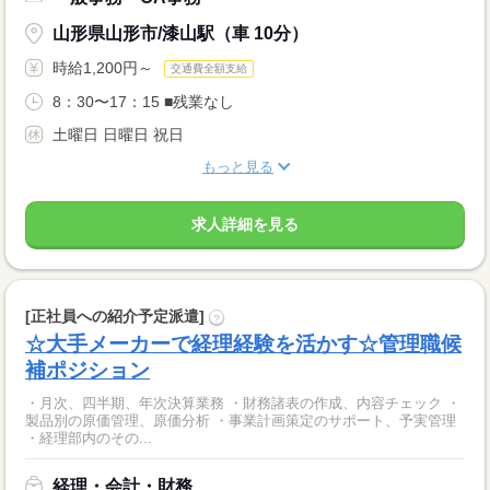
山形県山形市/漆山駅（車 10分）
時給1,200円～
交通費全額支給
8：30〜17：15 ■残業なし
土曜日 日曜日 祝日
もっと見る
求人詳細を見る
[正社員への紹介予定派遣]
?
☆大手メーカーで経理経験を活かす☆管理職候
補ポジション
・月次、四半期、年次決算業務 ・財務諸表の作成、内容チェック ・
製品別の原価管理、原価分析 ・事業計画策定のサポート、予実管理
・経理部内のその...
経理・会計・財務