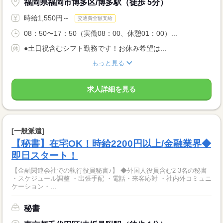
福岡県福岡市博多区/博多駅（徒歩 5分）
時給1,550円～
交通費全額支給
08：50〜17：50（実働08：00、休憩01：00）...
●土日祝含むシフト勤務です！お休み希望は...
もっと見る
求人詳細を見る
[一般派遣]
【秘書】在宅OK！時給2200円以上/金融業界◆
即日スタート！
【金融関連会社での執行役員秘書♪】 ◆外国人役員含む2-3名の秘書
・スケジュール調整 ・出張手配 ・電話・来客応対 ・社内外コミュニ
ケーション・...
秘書