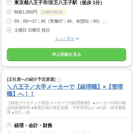
東京都八王子市/京王八王子駅（徒歩 1分）
時給1,850円
交通費全額支給
09：00〜17：45（実働07：45、休憩01：00）...
土曜日 日曜日 祝日
もっと見る
求人詳細を見る
[正社員への紹介予定派遣]
?
＼八王子／大手メーカーで【経理職】×【管理
職】へ！！
【精密プラスチック部品メーカーでの経理事務】 ●メーカー特有の製
品別原価管理 ●事業計画の策定支援、予実管理など ●仕訳・請求書処
理 ●支払・経...
経理・会計・財務