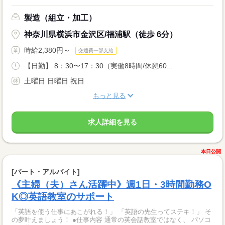
製造（組立・加工）
神奈川県横浜市金沢区/福浦駅（徒歩 6分）
時給2,380円～
交通費一部支給
【日勤】 8：30〜17：30（実働8時間/休憩60...
土曜日 日曜日 祝日
もっと見る
求人詳細を見る
本日公開
[パート・アルバイト]
《主婦（夫）さん活躍中》週1日・3時間勤務O
K◎英語教室のサポート
「英語を使う仕事にあこがれる！」 「英語の先生ってステキ！」 そ
の夢叶えましょう！ ●仕事内容 通常の英会話教室ではなく、 パソコ