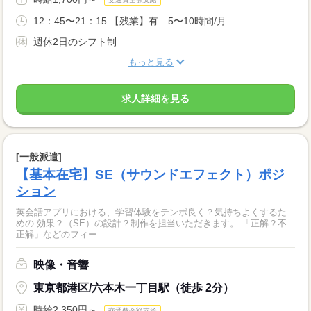
12：45〜21：15 【残業】有 5〜10時間/月
週休2日のシフト制
もっと見る
求人詳細を見る
[一般派遣]
【基本在宅】SE（サウンドエフェクト）ポジ
ション
英会話アプリにおける、学習体験をテンポ良く？気持ちよくするた
めの 効果？（SE）の設計？制作を担当いただきます。 「正解？不
正解」などのフィー...
映像・音響
東京都港区/六本木一丁目駅（徒歩 2分）
時給2,350円～
交通費全額支給