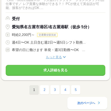
仕事です／ レア貴重な体験ができる？！ PCが使えて英会話が可
能、接客ができればOK ...
受付
愛知県名古屋市港区/名古屋港駅（徒歩 5分）
時給2,200円～
交通費全額支給
週4日〜OK 土日含む週2日〜週5日シフト勤務...
希望の日に働けます 単発・週3日勤務〜OK ...
もっと見る
求人詳細を見る
1
2
3
4
5
次のページへ