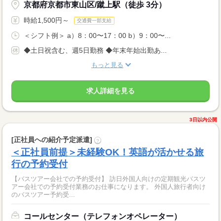
京都府京都市東山区/蹴上駅（徒歩 3分）
時給1,500円～
交通費一部支給
＜シフト例＞ a）8：00〜17：00 b）9：00〜...
◆土日祝含む、週5日勤務 ◆年末年始出勤あ...
もっと見る
求人詳細を見る
3日以内公開
[正社員への紹介予定派遣]
?
＜正社員前提＞未経験OK！英語が活かせる旅
行の予約受付
【バスツアー会社での予約受付】 訪日外国人向けの定期観光バスツ
アー会社での予約受付業務のお仕事になります。 外国人旅行者向け
のバスツアー予約受...
コールセンター（テレフォンオペレーター）