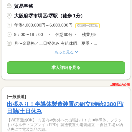
貿易事務
大阪府堺市堺区/堺駅（徒歩 1分）
年俸4,000,000円～6,000,000円
交通費一部支給
9：00〜18：00 ・ 休憩60分 ・ 残業月5...
月〜金勤務／土日祝休み 有給休暇、夏季・...
もっと見る
求人詳細を見る
1週間以内公開
[一般派遣]
出張あり！半導体製造装置の組立/時給2380円/
日勤/土日休み
【WEB面談OK】 ☆国内や海外への出張あり！☆ ■半導体、フラッ
トパネルディスプレイ（FPD）製造装置の電装組立 ・自社工場や納
品先にて電装部品の組...