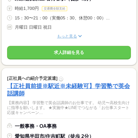
時給1,700円
交通費全額支給
15：30〜21：00（実働05：30、休憩00：00）...
月曜日 日曜日 祝日
もっと見る
求人詳細を見る
[正社員への紹介予定派遣]
?
【正社員前提※駅近※未経験可】学習塾で英会
話講師
【業務内容】 学習塾で英会話講師のお仕事です。 幼児〜高校生向け
に指導を願いします。 ★実施中★LINEでつながる「お仕事スタート
応援キャンペーン...
一般事務・OA事務
愛知県半田市/住吉町駅（徒歩 2分）