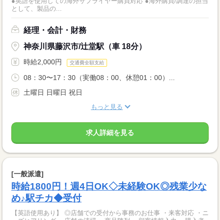
●英語を使用しての海外サプライヤー購買対応 ●海外購買/調達の担当
として、製品の...
経理・会計・財務
神奈川県藤沢市/辻堂駅（車 18分）
時給2,000円
交通費全額支給
08：30〜17：30（実働08：00、休憩01：00）...
土曜日 日曜日 祝日
もっと見る
求人詳細を見る
[一般派遣]
時給1800円！週4日OK◇未経験OK◎残業少な
め♪駅チカ◆受付
【英語使用あり】 ◎店舗での受付から事務のお仕事 ・来客対応 ・ニ