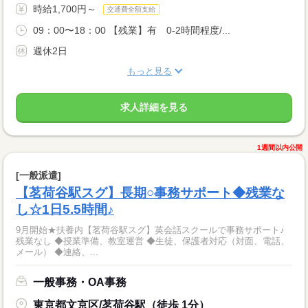
時給1,700円～
交通費全額支給
09：00〜18：00 【残業】有 0-2時間程度/...
週休2日
もっと見る
求人詳細を見る
1週間以内公開
[一般派遣]
【茗荷谷駅スグ】長期○事務サポート◆残業な
し☆1日5.5時間♪
9月開始★扶養内【茗荷谷駅スグ】英会話スクールで事務サポート♪
残業なし ◆授業準備、教室運営 ◆生徒、保護者対応（対面、電話、
メール） ◆連絡、...
一般事務・OA事務
東京都文京区/茗荷谷駅（徒歩 1分）