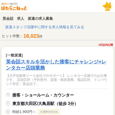
英会話 求人 派遣の求人募集
派遣スタッフ活躍中に関する求人情報を見てみる
16,023
ヒット件数：
件
3日以内公開
[一般派遣]
英会話スキルを活かした接客にチャレンジ×レ
ンタカー店頭業務
【大手自動車リース会社でのサポート】 レンタカー店舗でのお仕事
です。 店頭応対（予約受付、貸渡・精算業務、電話応対、インバウ
ンド対応・英会話で...
接客・ショールーム・カウンター
東京都大田区/大鳥居駅（徒歩 3分）
時給1,900円～
交通費全額支給