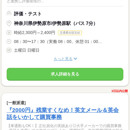
と連携し評価環境の...
評価・テスト
神奈川県伊勢原市/伊勢原駅（バス 7分）
時給2,300円～2,400円
交通費全額支給
08：30〜17：30（実働 08：00、休憩 01：00...
土曜日 日曜日
もっと見る
求人詳細を見る
3日以内公開
[一般派遣]
『2000円』残業すくなめ！英文メール＆英会
話をいかして購買事務
【車通勤もOK！】正社員化の実績あり◎大手メーカーでの購買事務