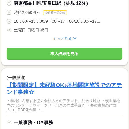
東京都品川区/五反田駅（徒歩 12分）
時給2,050円～
交通費一部支給
10：00〜18：00/9：00〜17：00/10：00〜17...
土曜日 日曜日 祝日
もっと見る
求人詳細を見る
[一般派遣]
【期間限定】未経験OK♪基地関連施設でのアテ
ンド事務☆
・基地に入館する協力会社の方のアテンド、見送り対応 ・横田基地
内のワンデー／ウィークリーパスの作成手続き ・各種書類の作成、
入力、PDF化作業 ・...
一般事務・OA事務