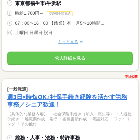
東京都福生市/牛浜駅
時給1,700円～
交通費全額支給
07：00〜16：00 【残業】有 月5〜10時間...
土曜日 日曜日 祝日
もっと見る
求人詳細を見る
本日公開
[一般派遣]
週3日×時短OK♪社保手続き経験を活かす労務
事務／シニア歓迎！
【具体的な業務内容】 ・社会保険手続き（加入・喪失等） ・入退社
手続き ・離職票作成、発行 ・各種書類作成 ・電話対応 ・ファイリ
ング ・その他付...
総務・人事・法務・特許事務