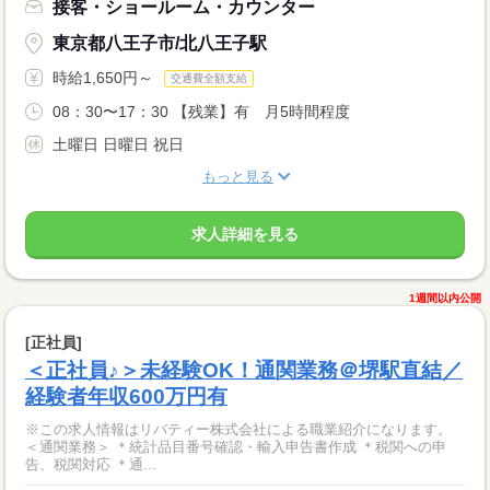
接客・ショールーム・カウンター
東京都八王子市/北八王子駅
時給1,650円～
交通費全額支給
08：30〜17：30 【残業】有 月5時間程度
土曜日 日曜日 祝日
もっと見る
求人詳細を見る
1週間以内公開
[正社員]
＜正社員♪＞未経験OK！通関業務＠堺駅直結／
経験者年収600万円有
※この求人情報はリバティー株式会社による職業紹介になります。
＜通関業務＞ ＊統計品目番号確認・輸入申告書作成 ＊税関への申
告、税関対応 ＊通...