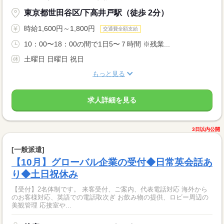
東京都世田谷区/下高井戸駅（徒歩 2分）
時給1,600円～1,800円
交通費全額支給
10：00〜18：00の間で1日5〜７時間 ※残業...
土曜日 日曜日 祝日
もっと見る
求人詳細を見る
3日以内公開
[一般派遣]
【10月】グローバル企業の受付◆日常英会話あ
り◆土日祝休み
【受付】2名体制です。 来客受付、ご案内、代表電話対応 海外から
のお客様対応、英語での電話取次ぎ お飲み物の提供、ロビー周辺の
美観管理 応接室や...