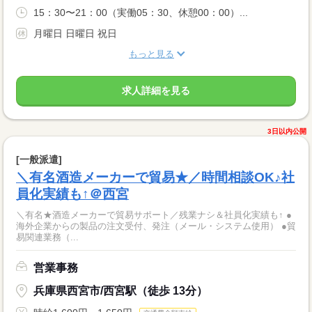
15：30〜21：00（実働05：30、休憩00：00）...
月曜日 日曜日 祝日
もっと見る
求人詳細を見る
3日以内公開
[一般派遣]
＼有名酒造メーカーで貿易★／時間相談OK♪社
員化実績も↑＠西宮
＼有名★酒造メーカーで貿易サポート／残業ナシ＆社員化実績も↑ ●
海外企業からの製品の注文受付、発注（メール・システム使用） ●貿
易関連業務（...
営業事務
兵庫県西宮市/西宮駅（徒歩 13分）