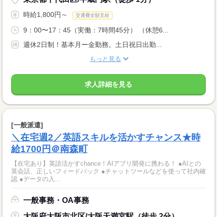
時給1,800円～
交通費全額支給
9：00〜17：45（実働：7時間45分） （休憩6...
週休2日制！基本月ー金勤務。土日祝日出勤...
もっと見る
求人詳細を見る
[一般派遣]
＼在宅週2／英語スキルを活かすチャンス★時
給1700円＠南森町
【在宅あり】英語活かすchance！AIアプリ開発に携わる！ ●AIとの
英会話、正しいフィードバック ●チャットツールなどを使って社内確
認 ●データの入...
一般事務・OA事務
大阪府大阪市北区/大阪天満宮駅（徒歩 2分）