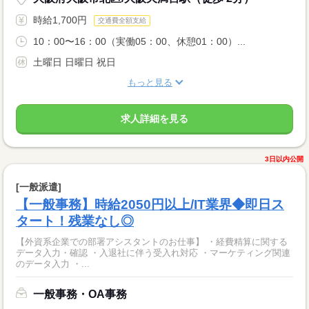
時給1,700円
交通費全額支給
10：00〜16：00（実働05：00、休憩01：00）...
土曜日 日曜日 祝日
もっと見る
求人詳細を見る
3日以内公開
[一般派遣]
【一般事務】時給2050円以上/IT業界◆即日ス
タート！残業なし◎
【外資系企業での部署アシスタントのお仕事】 ・経費精算に関する
データ入力・確認 ・入退社に伴う受入れ対応 ・マーケティング関連
のデータ入力 ・...
一般事務・OA事務