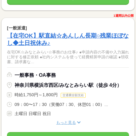
1週間以内公開
[一般派遣]
【在宅OK】駅直結☆あんしん長期○残業ほぼな
し◆土日祝休み♪
在宅OK☆みなとみらい☆事務のお仕事♪ ●申請内容の不備や入力漏れ
に対する修正依頼 ●社内システムを使って経費精算申請の確認 ●領収
書、請求書な...
一般事務・OA事務
神奈川県横浜市西区/みなとみらい駅（徒歩 4分）
時給1,750円～1,800円
交通費全額支給
09：00〜17：30（実働07：30、休憩01：00）...
土曜日 日曜日 祝日
もっと見る