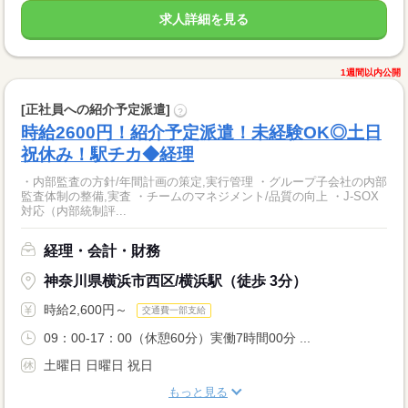
求人詳細を見る
1週間以内公開
[正社員への紹介予定派遣]
?
時給2600円！紹介予定派遣！未経験OK◎土日
祝休み！駅チカ◆経理
・内部監査の方針/年間計画の策定,実行管理 ・グループ子会社の内部
監査体制の整備,実査 ・チームのマネジメント/品質の向上 ・J-SOX
対応（内部統制評...
経理・会計・財務
神奈川県横浜市西区/横浜駅（徒歩 3分）
時給2,600円～
交通費一部支給
09：00-17：00（休憩60分）実働7時間00分 ...
土曜日 日曜日 祝日
もっと見る