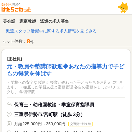
英会話 家庭教師 派遣の求人募集
派遣スタッフ活躍中に関する求人情報を見てみる
8
ヒット件数：
件
[正社員]
元・教員や塾講師歓迎◆あなたの指導力で子ど
もの得意を伸ばす
・学校への安全なお迎え 授業が終わった子どもたちをお迎えに行き
ます。 ・徹底した学習支援と宿題管理 各自の宿題をしっかりチェッ
クし、 学習習慣...
保育士・幼稚園教諭・学童保育指導員
三重県伊勢市/宮町駅（徒歩 3分）
月給225,000円～250,000円
交通費一部支給