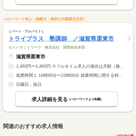
ハローワーク求人（掲載元：梅田公共職業安定所）
パート・アルバイト
トライプラス 塾講師 ／滋賀県栗東市
セイハネットワーク 株式会社 関西統括本部
滋賀県栗東市
1,450円〜1,450円 ※フルタイム求人の場合は月額（換算額）、パート求人の場合は時間額を表示しています。
就業時間１ 16時00分〜22時00分 就業時間に関する特記事項 平日・土曜日 <BR> ※シフト制 ※休憩時間法定通り <BR> ※勤務時間・曜日・日数 応相談 <BR> ※春期・夏期・冬期講習など応相談
日曜日，祝日
求人詳細を見る
(ハローワークより転載)
関連のおすすめ求人情報
3日以内公開