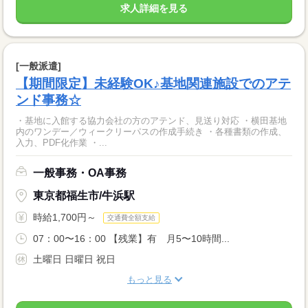
求人詳細を見る
[一般派遣]
【期間限定】未経験OK♪基地関連施設でのアテ
ンド事務☆
・基地に入館する協力会社の方のアテンド、見送り対応 ・横田基地
内のワンデー／ウィークリーパスの作成手続き ・各種書類の作成、
入力、PDF化作業 ・...
一般事務・OA事務
東京都福生市/牛浜駅
時給1,700円～
交通費全額支給
07：00〜16：00 【残業】有 月5〜10時間...
土曜日 日曜日 祝日
もっと見る