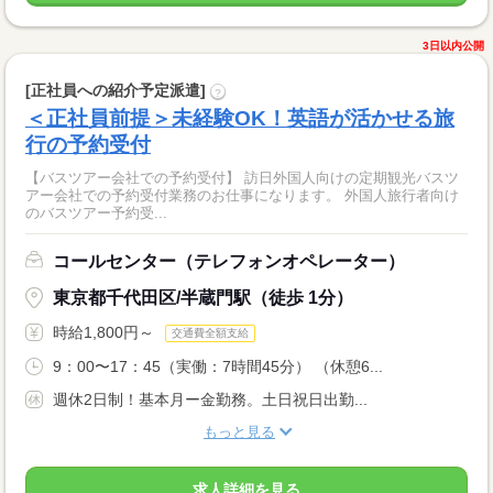
3日以内公開
[正社員への紹介予定派遣]
?
＜正社員前提＞未経験OK！英語が活かせる旅
行の予約受付
【バスツアー会社での予約受付】 訪日外国人向けの定期観光バスツ
アー会社での予約受付業務のお仕事になります。 外国人旅行者向け
のバスツアー予約受...
コールセンター（テレフォンオペレーター）
東京都千代田区/半蔵門駅（徒歩 1分）
時給1,800円～
交通費全額支給
9：00〜17：45（実働：7時間45分） （休憩6...
週休2日制！基本月ー金勤務。土日祝日出勤...
もっと見る
求人詳細を見る