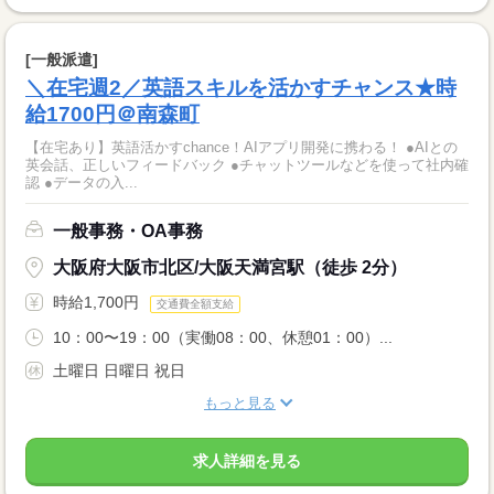
[一般派遣]
＼在宅週2／英語スキルを活かすチャンス★時
給1700円＠南森町
【在宅あり】英語活かすchance！AIアプリ開発に携わる！ ●AIとの
英会話、正しいフィードバック ●チャットツールなどを使って社内確
認 ●データの入...
一般事務・OA事務
大阪府大阪市北区/大阪天満宮駅（徒歩 2分）
時給1,700円
交通費全額支給
10：00〜19：00（実働08：00、休憩01：00）...
土曜日 日曜日 祝日
もっと見る
求人詳細を見る