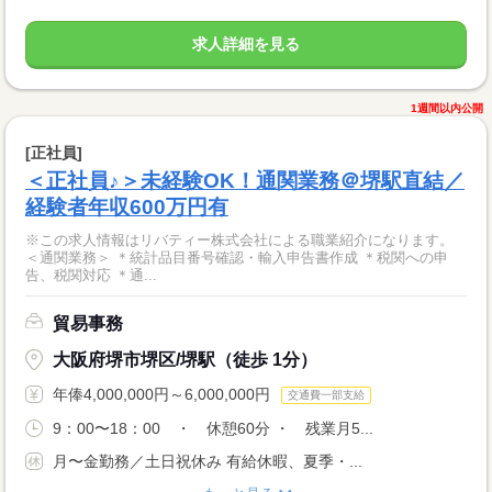
求人詳細を見る
1週間以内公開
[正社員]
＜正社員♪＞未経験OK！通関業務＠堺駅直結／
経験者年収600万円有
※この求人情報はリバティー株式会社による職業紹介になります。
＜通関業務＞ ＊統計品目番号確認・輸入申告書作成 ＊税関への申
告、税関対応 ＊通...
貿易事務
大阪府堺市堺区/堺駅（徒歩 1分）
年俸4,000,000円～6,000,000円
交通費一部支給
9：00〜18：00 ・ 休憩60分 ・ 残業月5...
月〜金勤務／土日祝休み 有給休暇、夏季・...