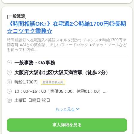
[一般派遣]
《時間相談OK♪》在宅週2◇時給1700円◎長期
☆コツモク業務☆
時間相談◎＼在宅週2／英語スキルを活かすチャンス★時給1700円＠
南森町 ●AIとの英会話、正しいフィードバック ●チャットツールなど
を使って社内確...
一般事務・OA事務
大阪府大阪市北区/大阪天満宮駅（徒歩 2分）
時給1,700円
交通費全額支給
10：00〜16：00（実働05：00、休憩01：00）...
土曜日 日曜日 祝日
もっと見る
求人詳細を見る