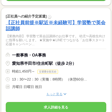
[正社員への紹介予定派遣]
?
【正社員前提※駅近※未経験可】学習塾で英会
話講師
【業務内容】 学習塾で英会話講師のお仕事です。 幼児〜高校生向け
に指導を願いします。 ★実施中★LINEでつながる「お仕事スタート
応援キャンペーン...
一般事務・OA事務
愛知県半田市/住吉町駅（徒歩 2分）
時給1,450円～
交通費全額支給
13：30〜22：30（実働：8時間） （休憩60分...
月曜日 日曜日 祝日
もっと見る
求人詳細を見る