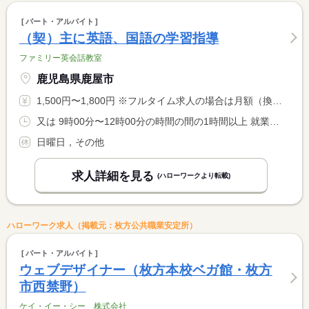
パート・アルバイト
（契）主に英語、国語の学習指導
ファミリー英会話教室
鹿児島県鹿屋市
1,500円〜1,800円 ※フルタイム求人の場合は月額（換算額）、パート求人の場合は時間額を表示しています。
又は 9時00分〜12時00分の時間の間の1時間以上 就業時間に関する特記事項 夏季講座の時間帯の１時間だけでも応募可能。ご相談下さい。
日曜日，その他
求人詳細を見る
(ハローワークより転載)
ハローワーク求人（掲載元：枚方公共職業安定所）
パート・アルバイト
ウェブデザイナー（枚方本校ベガ館・枚方
市西禁野）
ケイ・イー・シー 株式会社