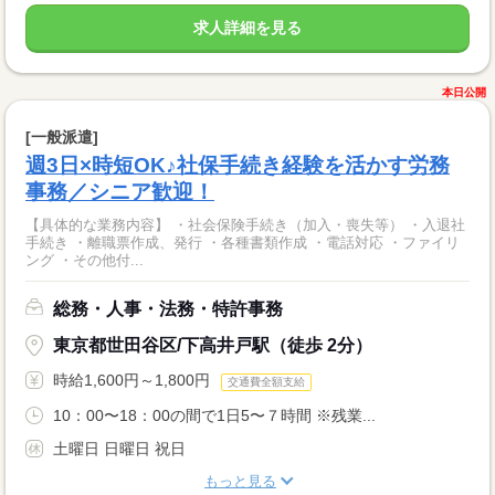
求人詳細を見る
本日公開
[一般派遣]
週3日×時短OK♪社保手続き経験を活かす労務
事務／シニア歓迎！
【具体的な業務内容】 ・社会保険手続き（加入・喪失等） ・入退社
手続き ・離職票作成、発行 ・各種書類作成 ・電話対応 ・ファイリ
ング ・その他付...
総務・人事・法務・特許事務
東京都世田谷区/下高井戸駅（徒歩 2分）
時給1,600円～1,800円
交通費全額支給
10：00〜18：00の間で1日5〜７時間 ※残業...
土曜日 日曜日 祝日
もっと見る