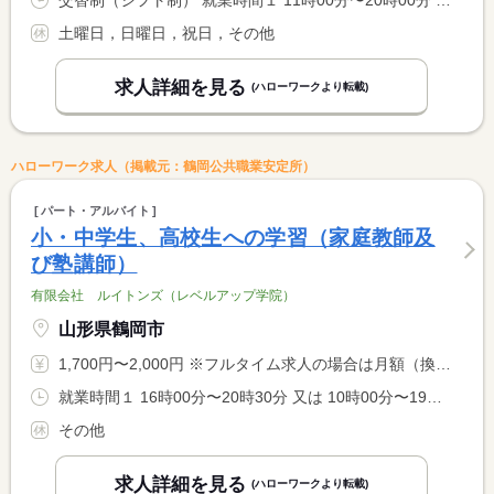
交替制（シフト制） 就業時間１ 11時00分〜20時00分 就業時間２ 8時00分〜17時00分 就業時間に関する特記事項 （１）学校のある【平日】実働６ｈ〜 <BR> （２）学校のない日【長期休業期間】実働６ｈ〜 <BR> シフト制・週３日〜ＯＫ
土曜日，日曜日，祝日，その他
求人詳細を見る
(ハローワークより転載)
ハローワーク求人（掲載元：鶴岡公共職業安定所）
パート・アルバイト
小・中学生、高校生への学習（家庭教師及
び塾講師）
有限会社 ルイトンズ（レベルアップ学院）
山形県鶴岡市
1,700円〜2,000円 ※フルタイム求人の場合は月額（換算額）、パート求人の場合は時間額を表示しています。
就業時間１ 16時00分〜20時30分 又は 10時00分〜19時00分の時間の間の2時間程度 就業時間に関する特記事項 就業時間については相談に応じます。 <BR> １週間２０時間以内から始めてもらいます。
その他
求人詳細を見る
(ハローワークより転載)