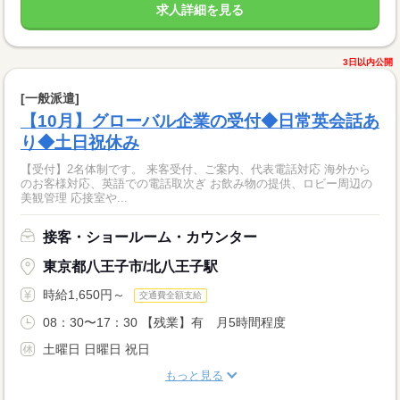
求人詳細を見る
3日以内公開
[一般派遣]
【10月】グローバル企業の受付◆日常英会話あ
り◆土日祝休み
【受付】2名体制です。 来客受付、ご案内、代表電話対応 海外から
のお客様対応、英語での電話取次ぎ お飲み物の提供、ロビー周辺の
美観管理 応接室や...
接客・ショールーム・カウンター
東京都八王子市/北八王子駅
時給1,650円～
交通費全額支給
08：30〜17：30 【残業】有 月5時間程度
土曜日 日曜日 祝日
もっと見る