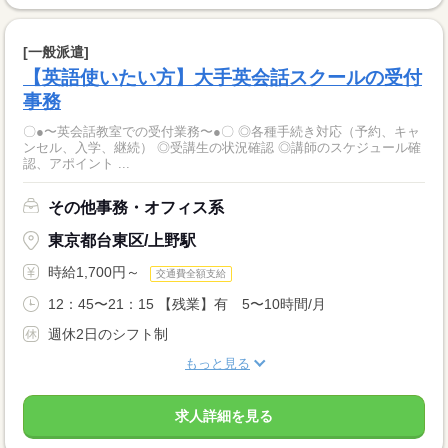
[一般派遣]
【英語使いたい方】大手英会話スクールの受付
事務
〇●〜英会話教室での受付業務〜●〇 ◎各種手続き対応（予約、キャ
ンセル、入学、継続） ◎受講生の状況確認 ◎講師のスケジュール確
認、アポイント ...
その他事務・オフィス系
東京都台東区/上野駅
時給1,700円～
交通費全額支給
12：45〜21：15 【残業】有 5〜10時間/月
週休2日のシフト制
もっと見る
求人詳細を見る