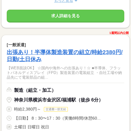
もっと見る
求人詳細を見る
1週間以内公開
[一般派遣]
出張あり！半導体製造装置の組立/時給2380円/
日勤/土日休み
【WEB面談OK】 ☆国内や海外への出張あり！☆ ■半導体、フラッ
トパネルディスプレイ（FPD）製造装置の電装組立 ・自社工場や納
品先にて電装部品の組...
製造（組立・加工）
神奈川県横浜市金沢区/福浦駅（徒歩 6分）
時給2,380円～
交通費一部支給
【日勤】 8：30〜17：30（実働8時間/休憩60...
土曜日 日曜日 祝日