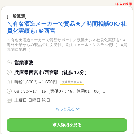
3日以内公開
[一般派遣]
＼有名酒造メーカーで貿易★／時間相談OK♪社
員化実績も↑＠西宮
＼有名★酒造メーカーで貿易サポート／残業ナシ＆社員化実績も↑ ●
海外企業からの製品の注文受付、発注（メール・システム使用） ●貿
易関連業務（...
営業事務
兵庫県西宮市/西宮駅（徒歩 13分）
時給1,600円～1,650円
交通費全額支給
08：30〜17：15（実働07：45、休憩01：00）...
土曜日 日曜日 祝日
もっと見る
求人詳細を見る