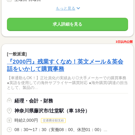
もっと見る
求人詳細を見る
3日以内公開
[一般派遣]
『2000円』残業すくなめ！英文メール＆英会
話をいかして購買事務
【車通勤もOK！】正社員化の実績あり◎大手メーカーでの購買事務
●英語を使用しての海外サプライヤー購買対応 ●海外購買/調達の担当
として、製品の...
経理・会計・財務
神奈川県藤沢市/辻堂駅（車 18分）
時給2,000円
交通費全額支給
08：30〜17：30（実働08：00、休憩01：00）...