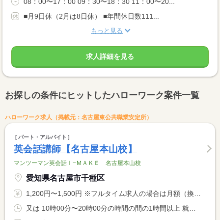
08：00〜17：00 09：30〜18：30 11：00〜20...
■月9日休（2月は8日休） ■年間休日数111...
もっと見る
求人詳細を見る
お探しの条件にヒットしたハローワーク案件一覧
ハローワーク求人（掲載元：名古屋東公共職業安定所）
パート・アルバイト
英会話講師【名古屋本山校】
マンツーマン英会話Ｉ−ＭＡＫＥ 名古屋本山校
愛知県名古屋市千種区
1,200円〜1,500円 ※フルタイム求人の場合は月額（換算額）、パート求人の場合は時間額を表示しています。
又は 10時00分〜20時00分の時間の間の1時間以上 就業時間に関する特記事項 １コマ６０分 <BR> <BR> ピークタイムは平日１６：００から２０：００、土日の午前中