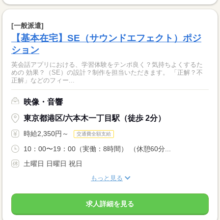
[一般派遣]
【基本在宅】SE（サウンドエフェクト）ポジ
ション
英会話アプリにおける、学習体験をテンポ良く？気持ちよくするた
めの 効果？（SE）の設計？制作を担当いただきます。 「正解？不
正解」などのフィー...
映像・音響
東京都港区/六本木一丁目駅（徒歩 2分）
時給2,350円～
交通費全額支給
10：00〜19：00（実働：8時間） （休憩60分...
土曜日 日曜日 祝日
もっと見る
求人詳細を見る