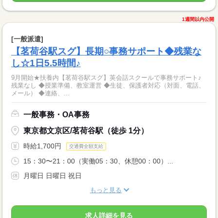
1週間以内公開
[一般派遣]
【茗荷谷駅スグ】長期○事務サポート◆残業な
し☆1日5.5時間♪
9月開始★扶養内【茗荷谷駅スグ】英会話スクールで事務サポート♪
残業なし ◆授業準備、教室運営 ◆生徒、保護者対応（対面、電話、
メール） ◆連絡、...
一般事務・OA事務
東京都文京区/茗荷谷駅（徒歩 1分）
時給1,700円
交通費全額支給
15：30〜21：00（実働05：30、休憩00：00）...
月曜日 日曜日 祝日
もっと見る
求人詳細を見る