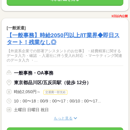
3日以内公開
[一般派遣]
【一般事務】時給2050円以上/IT業界◆即日ス
タート！残業なし◎
【外資系企業での部署アシスタントのお仕事】 ・経費精算に関する
データ入力・確認 ・入退社に伴う受入れ対応 ・マーケティング関連
のデータ入力 ・...
一般事務・OA事務
東京都品川区/五反田駅（徒歩 12分）
時給2,050円～
交通費一部支給
10：00〜18：00/9：00〜17：00/10：00〜17...
土曜日 日曜日 祝日
もっと見る