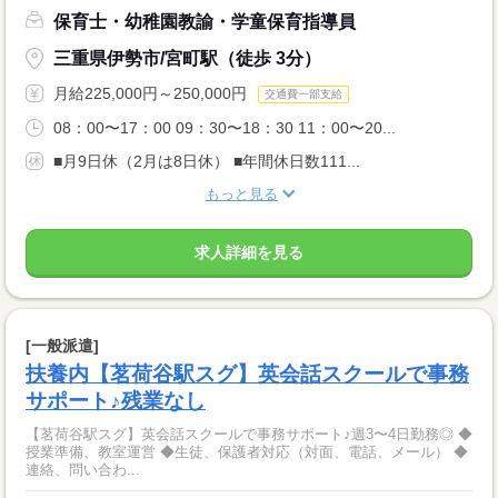
保育士・幼稚園教諭・学童保育指導員
三重県伊勢市/宮町駅（徒歩 3分）
月給225,000円～250,000円
交通費一部支給
08：00〜17：00 09：30〜18：30 11：00〜20...
■月9日休（2月は8日休） ■年間休日数111...
もっと見る
求人詳細を見る
[一般派遣]
扶養内【茗荷谷駅スグ】英会話スクールで事務
サポート♪残業なし
【茗荷谷駅スグ】英会話スクールで事務サポート♪週3〜4日勤務◎ ◆
授業準備、教室運営 ◆生徒、保護者対応（対面、電話、メール） ◆
連絡、問い合わ...