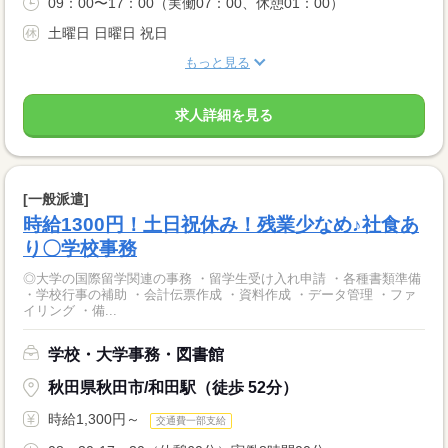
09：00〜17：00（実働07：00、休憩01：00）
土曜日 日曜日 祝日
もっと見る
求人詳細を見る
[一般派遣]
時給1300円！土日祝休み！残業少なめ♪社食あ
り〇学校事務
◎大学の国際留学関連の事務 ・留学生受け入れ申請 ・各種書類準備
・学校行事の補助 ・会計伝票作成 ・資料作成 ・データ管理 ・ファ
イリング ・備...
学校・大学事務・図書館
秋田県秋田市/和田駅（徒歩 52分）
時給1,300円～
交通費一部支給