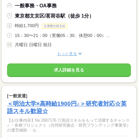
一般事務・OA事務
東京都文京区/茗荷谷駅（徒歩 1分）
時給1,700円
交通費全額支給
15：30〜21：00（実働05：30、休憩00：00）...
月曜日 日曜日 祝日
もっと見る
求人詳細を見る
[一般派遣]
＜明治大学×高時給1900円♪＞研究者対応☆英
語スキル歓迎☆
【お仕事内容】No.2607176 ◎英語スキルをもって活躍するチャンス
♪ ・各種プロジェクト（共同研究拠点・研究ブランディング事業等）
の運営補助 ・セ...