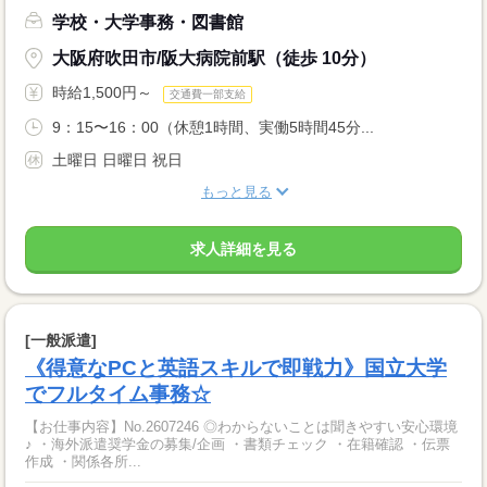
学校・大学事務・図書館
大阪府吹田市/阪大病院前駅（徒歩 10分）
時給1,500円～
交通費一部支給
9：15〜16：00（休憩1時間、実働5時間45分...
土曜日 日曜日 祝日
もっと見る
求人詳細を見る
[一般派遣]
《得意なPCと英語スキルで即戦力》国立大学
でフルタイム事務☆
【お仕事内容】No.2607246 ◎わからないことは聞きやすい安心環境
♪ ・海外派遣奨学金の募集/企画 ・書類チェック ・在籍確認 ・伝票
作成 ・関係各所...