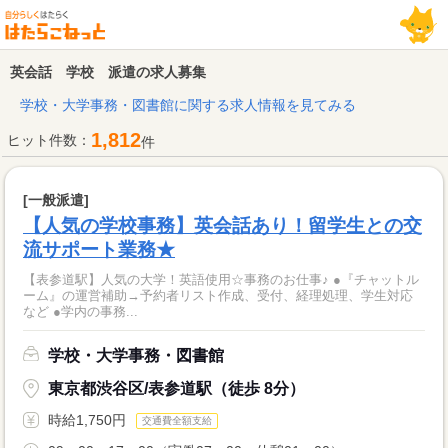
英会話 学校 派遣の求人募集
学校・大学事務・図書館に関する求人情報を見てみる
1,812
ヒット件数：
件
[一般派遣]
【人気の学校事務】英会話あり！留学生との交
流サポート業務★
【表参道駅】人気の大学！英語使用☆事務のお仕事♪ ●『チャットル
ーム』の運営補助→予約者リスト作成、受付、経理処理、学生対応
など ●学内の事務...
学校・大学事務・図書館
東京都渋谷区/表参道駅（徒歩 8分）
時給1,750円
交通費全額支給