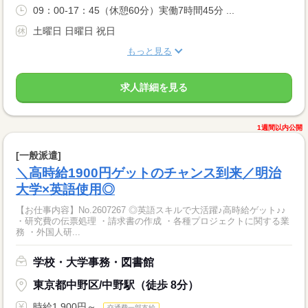
09：00-17：45（休憩60分）実働7時間45分 ...
土曜日 日曜日 祝日
もっと見る
求人詳細を見る
1週間以内公開
[一般派遣]
＼高時給1900円ゲットのチャンス到来／明治
大学×英語使用◎
【お仕事内容】No.2607267 ◎英語スキルで大活躍♪高時給ゲット♪♪
・研究費の伝票処理 ・請求書の作成 ・各種プロジェクトに関する業
務 ・外国人研...
学校・大学事務・図書館
東京都中野区/中野駅（徒歩 8分）
時給1,900円～
交通費一部支給