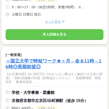
9：00〜17：00（休憩1時間、実働7時間） ※...
土曜日 日曜日 祝日
もっと見る
求人詳細を見る
[一般派遣]
＜国立大学で時短ワーク★＞月→金＆11時→1
6時◎長期前提◎
【お仕事内容】No.2607231 ◎わからない事はすぐ確認できる安心環
境♪ ・契約決議書の作成（財務会計システム） ・見積書徴取、検収
対応 ・教員外部資...
学校・大学事務・図書館
京都府京都市左京区/出町柳駅（徒歩 15分）
時給1,400円～
交通費一部支給