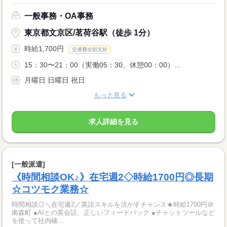
一般事務・OA事務
東京都文京区/茗荷谷駅（徒歩 1分）
時給1,700円
交通費全額支給
15：30〜21：00（実働05：30、休憩00：00）...
月曜日 日曜日 祝日
もっと見る
求人詳細を見る
[一般派遣]
《時間相談OK♪》在宅週2◇時給1700円◎長期
☆コツモク業務☆
時間相談◎＼在宅週2／英語スキルを活かすチャンス★時給1700円＠
南森町 ●AIとの英会話、正しいフィードバック ●チャットツールなど
を使って社内確...