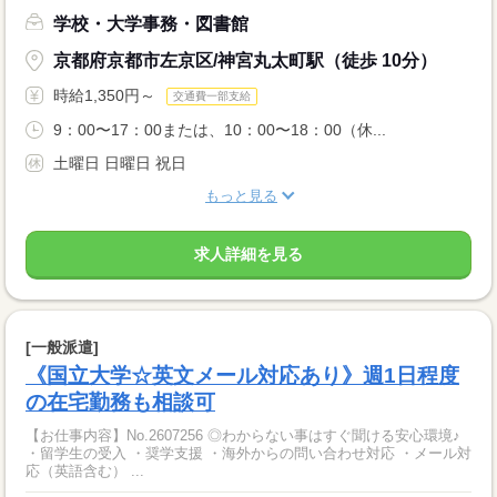
学校・大学事務・図書館
京都府京都市左京区/神宮丸太町駅（徒歩 10分）
時給1,350円～
交通費一部支給
9：00〜17：00または、10：00〜18：00（休...
土曜日 日曜日 祝日
もっと見る
求人詳細を見る
[一般派遣]
《国立大学☆英文メール対応あり》週1日程度
の在宅勤務も相談可
【お仕事内容】No.2607256 ◎わからない事はすぐ聞ける安心環境♪
・留学生の受入 ・奨学支援 ・海外からの問い合わせ対応 ・メール対
応（英語含む） ...