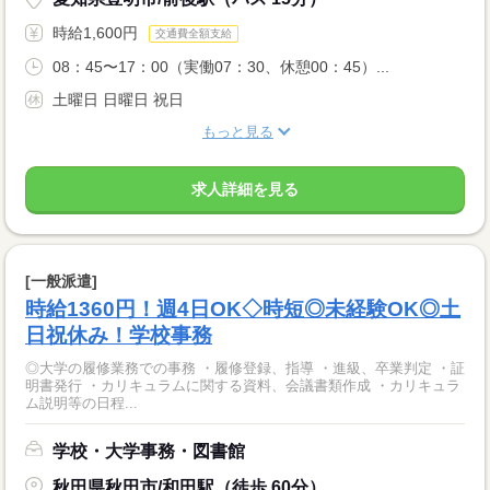
時給1,600円
交通費全額支給
08：45〜17：00（実働07：30、休憩00：45）...
土曜日 日曜日 祝日
もっと見る
求人詳細を見る
[一般派遣]
時給1360円！週4日OK◇時短◎未経験OK◎土
日祝休み！学校事務
◎大学の履修業務での事務 ・履修登録、指導 ・進級、卒業判定 ・証
明書発行 ・カリキュラムに関する資料、会議書類作成 ・カリキュラ
ム説明等の日程...
学校・大学事務・図書館
秋田県秋田市/和田駅（徒歩 60分）