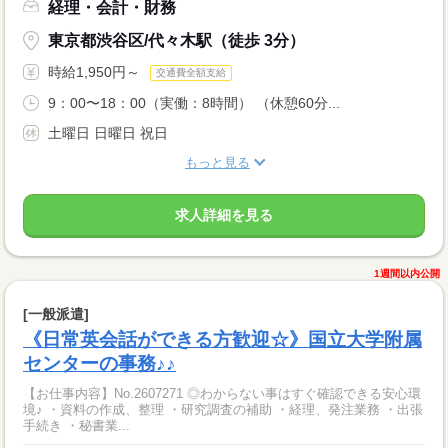
経理・会計・財務
東京都渋谷区/代々木駅（徒歩 3分）
時給1,950円～
交通費全額支給
9：00〜18：00（実働：8時間） （休憩60分...
土曜日 日曜日 祝日
もっと見る
求人詳細を見る
1週間以内公開
[一般派遣]
《日常英会話ができる方歓迎☆》国立大学附属
センターの事務♪♪
【お仕事内容】No.2607271 ◎わからない事はすぐ確認できる安心環
境♪ ・資料の作成、整理 ・研究調査の補助 ・経理、発注業務 ・出張
手続き ・秘書業...