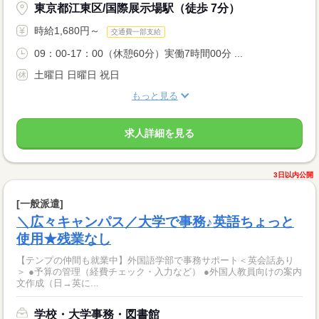
東京都江東区/国際展示場駅（徒歩 7分）
時給1,680円～
交通費一部支給
09：00-17：00（休憩60分）実働7時間00分 ...
土曜日 日曜日 祝日
もっと見る
求人詳細を見る
3日以内公開
[一般派遣]
＼広々キャンパス／大学で事務♪英語ちょっと
使用★残業なし
【テンプの仲間も就業中】外国語学部で事務サポート＜英会話あり
＞ ●予算の管理（経費チェック・入力など） ●外国人教員向けの案内
文作成（日→英に...
学校・大学事務・図書館