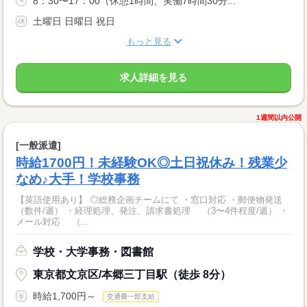
8：30〜17：00（休憩1時間、実働7時間30分...
土曜日 日曜日 祝日
もっと見る
求人詳細を見る
1週間以内公開
[一般派遣]
時給1700円！未経験OK◎土日祝休み！残業少
なめ♪大手！学校事務
【英語使用あり】 ◎総務企画チームにて ・窓口対応 ・郵便物発送
（数件/週） ・経理処理、発注、請求書処理 （3〜4件程度/週） ・
メール対応 （...
学校・大学事務・図書館
東京都文京区/本郷三丁目駅（徒歩 8分）
時給1,700円～
交通費一部支給