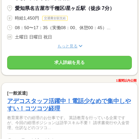
愛知県名古屋市千種区/星ヶ丘駅（徒歩 7分）
時給1,450円
交通費全額支給
08：50〜17：35（実働08：00、休憩00：45）...
土曜日 日曜日 祝日
もっと見る
求人詳細を見る
1週間以内公開
[一般派遣]
アデコスタッフ活躍中！電話少なめで集中しや
すい！コツコツ経理
教育業界での経理のお仕事です。 英語教育を行っている企業です
が、今回の経理ポジションは語学スキル不要！ 請求書発行や入金管
理、仕訳などのコツコ...