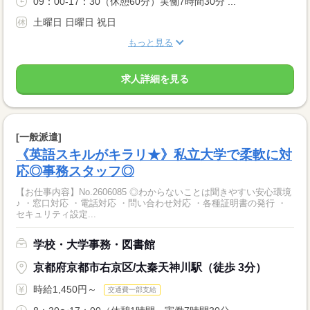
09：00-17：30（休憩60分）実働7時間30分 ...
土曜日 日曜日 祝日
もっと見る
求人詳細を見る
[一般派遣]
《英語スキルがキラリ★》私立大学で柔軟に対
応◎事務スタッフ◎
【お仕事内容】No.2606085 ◎わからないことは聞きやすい安心環境
♪ ・窓口対応 ・電話対応 ・問い合わせ対応 ・各種証明書の発行 ・
セキュリティ設定...
学校・大学事務・図書館
京都府京都市右京区/太秦天神川駅（徒歩 3分）
時給1,450円～
交通費一部支給