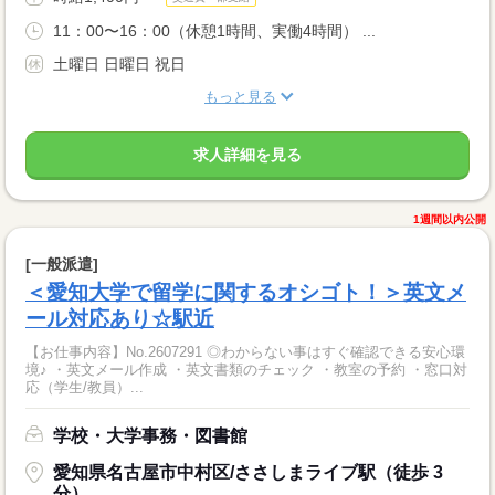
11：00〜16：00（休憩1時間、実働4時間） ...
土曜日 日曜日 祝日
もっと見る
求人詳細を見る
1週間以内公開
[一般派遣]
＜愛知大学で留学に関するオシゴト！＞英文メ
ール対応あり☆駅近
【お仕事内容】No.2607291 ◎わからない事はすぐ確認できる安心環
境♪ ・英文メール作成 ・英文書類のチェック ・教室の予約 ・窓口対
応（学生/教員）...
学校・大学事務・図書館
愛知県名古屋市中村区/ささしまライブ駅（徒歩 3
分）