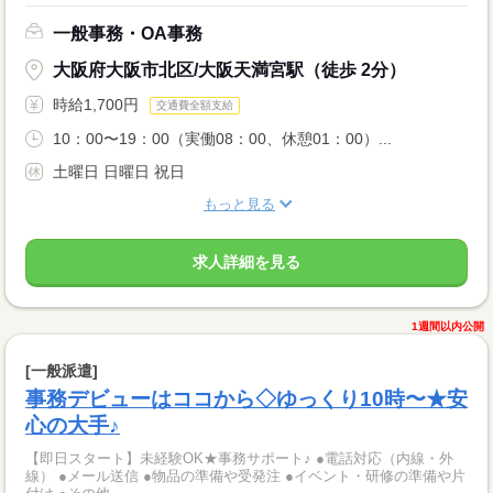
一般事務・OA事務
大阪府大阪市北区/大阪天満宮駅（徒歩 2分）
時給1,700円
交通費全額支給
10：00〜19：00（実働08：00、休憩01：00）...
土曜日 日曜日 祝日
もっと見る
求人詳細を見る
1週間以内公開
[一般派遣]
事務デビューはココから◇ゆっくり10時〜★安
心の大手♪
【即日スタート】未経験OK★事務サポート♪ ●電話対応（内線・外
線） ●メール送信 ●物品の準備や受発注 ●イベント・研修の準備や片