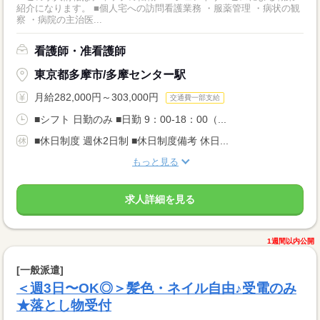
紹介になります。 ■個人宅への訪問看護業務 ・服薬管理 ・病状の観
察 ・病院の主治医...
看護師・准看護師
東京都多摩市/多摩センター駅
月給282,000円～303,000円
交通費一部支給
■シフト 日勤のみ ■日勤 9：00-18：00（...
■休日制度 週休2日制 ■休日制度備考 休日...
もっと見る
求人詳細を見る
1週間以内公開
[一般派遣]
＜週3日〜OK◎＞髪色・ネイル自由♪受電のみ
★落とし物受付