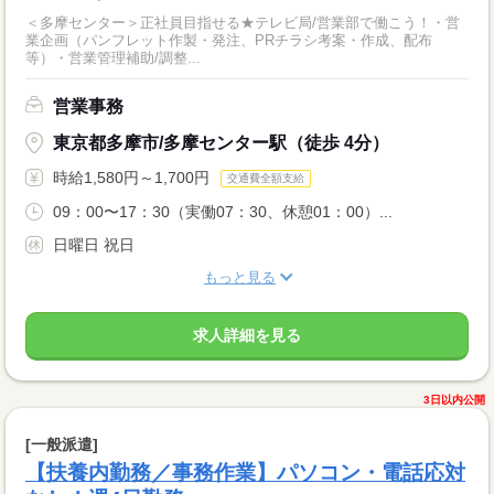
＜多摩センター＞正社員目指せる★テレビ局/営業部で働こう！・営
業企画（パンフレット作製・発注、PRチラシ考案・作成、配布
等）・営業管理補助/調整...
営業事務
東京都多摩市/多摩センター駅（徒歩 4分）
時給1,580円～1,700円
交通費全額支給
09：00〜17：30（実働07：30、休憩01：00）...
日曜日 祝日
もっと見る
求人詳細を見る
3日以内公開
[一般派遣]
【扶養内勤務／事務作業】パソコン・電話応対