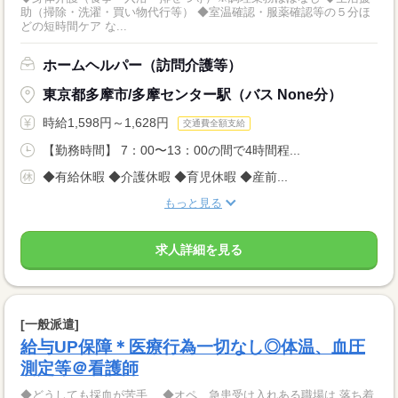
助（掃除・洗濯・買い物代行等） ◆室温確認・服薬確認等の５分ほ
どの短時間ケア な...
ホームヘルパー（訪問介護等）
東京都多摩市/多摩センター駅（バス None分）
時給1,598円～1,628円
交通費全額支給
【勤務時間】 7：00〜13：00の間で4時間程...
◆有給休暇 ◆介護休暇 ◆育児休暇 ◆産前...
もっと見る
求人詳細を見る
[一般派遣]
給与UP保障＊医療行為一切なし◎体温、血圧
測定等＠看護師
◆どうしても採血が苦手… ◆オペ、急患受け入れある職場は 落ち着