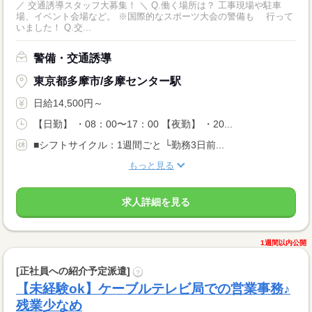
／ 交通誘導スタッフ大募集！ ＼ Q.働く場所は？ 工事現場や駐車
場、イベント会場など。 ※国際的なスポーツ大会の警備も 行って
いました！ Q.交...
警備・交通誘導
東京都多摩市/多摩センター駅
日給14,500円～
【日勤】 ・08：00〜17：00 【夜勤】 ・20...
■シフトサイクル：1週間ごと └勤務3日前...
もっと見る
求人詳細を見る
1週間以内公開
[正社員への紹介予定派遣]
?
【未経験ok】ケーブルテレビ局での営業事務♪
残業少なめ