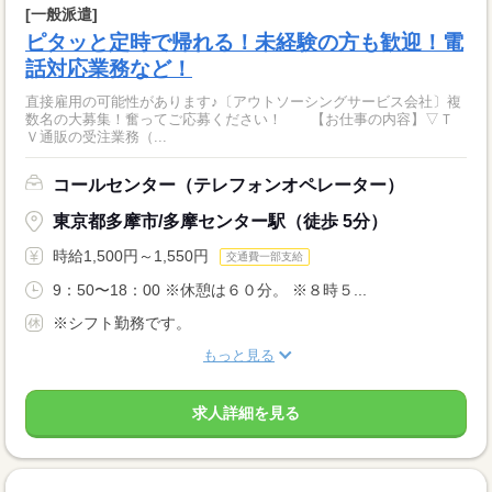
[一般派遣]
ピタッと定時で帰れる！未経験の方も歓迎！電
話対応業務など！
直接雇用の可能性があります♪〔アウトソーシングサービス会社〕複
数名の大募集！奮ってご応募ください！ 【お仕事の内容】▽Ｔ
Ｖ通販の受注業務（...
コールセンター（テレフォンオペレーター）
東京都多摩市/多摩センター駅（徒歩 5分）
時給1,500円～1,550円
交通費一部支給
9：50〜18：00 ※休憩は６０分。 ※８時５...
※シフト勤務です。
もっと見る
求人詳細を見る