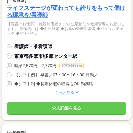
[一般派遣]
ライフステージが変わっても誇りをもって働け
る環境を/看護師
【看護のお仕事】 施設利用者さまの 生活補助や健康管理をお願いし
ます。 具体的には ◆血圧測定 ◆お薬の管理や準備 ◆バイタルチェ
ック ◆発疹やケ...
看護師・准看護師
東京都多摩市/多摩センター駅
時給2,570円～2,770円
交通費全額支給
【シフト例】 早番／07：00〜16：00 日勤／...
◆シフト制 ◆長期休暇の取得もOK 勤務曜...
もっと見る
求人詳細を見る
[一般派遣]