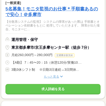
[一般派遣]
5名募集！モニタ監視のお仕事＊手順書あるの
で安心！＠多摩市
【分散系システムの監視】 システムの障害があった際は 手順書とオ
ペレーション依頼書をもとに 処理していただきます。 障害が出た場
合、モニターに...
運用管理・保守
東京都多摩市/京王多摩センター駅（徒歩 7分）
月給260,000円～280,000円
交通費全額支給
【A勤】 7：45〜20：15（休憩120分/実働10....
3勤3休シフト制 ※日勤3日連続→3日間休...
もっと見る
求人詳細を見る