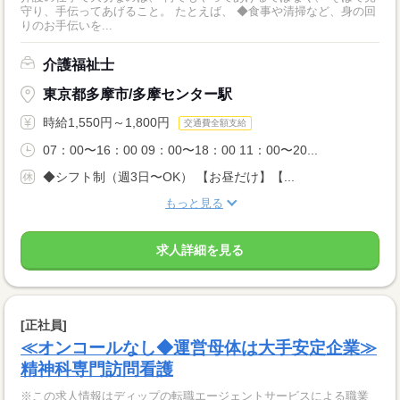
守り、手伝ってあげること。 たとえば、 ◆食事や清掃など、身の回
りのお手伝いを...
介護福祉士
東京都多摩市/多摩センター駅
時給1,550円～1,800円
交通費全額支給
07：00〜16：00 09：00〜18：00 11：00〜20...
◆シフト制（週3日〜OK） 【お昼だけ】【...
もっと見る
求人詳細を見る
[正社員]
≪オンコールなし◆運営母体は大手安定企業≫
精神科専門訪問看護
※この求人情報はディップの転職エージェントサービスによる職業