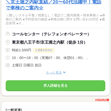
＼京王堀之内駅直結／20〜60代活躍中！電話
で車検のご案内☆
＼難しいスキル不要／残業なし！電話でご案内業務＋簡単事務☆ ●車
検のご案内 ●予約状況の確認 ●車検点検に関する問い合わせ対応 ●備
品管理 ●そ...
コールセンター（テレフォンオペレーター）
東京都八王子市/京王堀之内駅（徒歩 1分）
時給1,500円
交通費全額支給
10：00〜18：00（実働07：00、休憩01：00）...
土曜日 日曜日 祝日
もっと見る
求人詳細を見る
3日以内公開
[一般派遣]