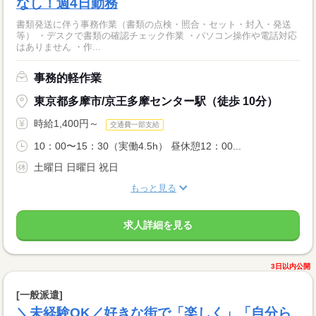
なし！週4日勤務
書類発送に伴う事務作業（書類の点検・照合・セット・封入・発送
等） ・デスクで書類の確認チェック作業 ・パソコン操作や電話対応
はありません ・作...
事務的軽作業
東京都多摩市/京王多摩センター駅（徒歩 10分）
時給1,400円～
交通費一部支給
10：00〜15：30（実働4.5h） 昼休憩12：00...
土曜日 日曜日 祝日
もっと見る
求人詳細を見る
3日以内公開
[一般派遣]
＼未経験OK／好きな街で「楽しく」「自分ら