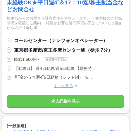
未経験OK★平日週4‾＆17：10迄/株主配当金な
どお問合せ
株主様からのお問合せ対応業務をお願いします。 ・株主様のご登録
状況を確認しご案内 ・確認が必要な質問事項の回答については担当
からの折り返し連...
コールセンター（テレフォンオペレーター）
東京都多摩市/京王多摩センター駅（徒歩 7分）
時給1,500円～
交通費一部支給
【勤務日】 週4日勤務/週5日勤務 【勤務特...
月‾金のうち週4‾5日勤務（シフト制） ※...
もっと見る
求人詳細を見る
[一般派遣]