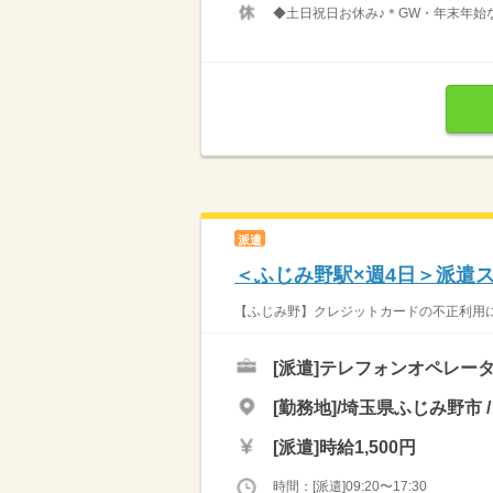
◆土日祝日お休み♪＊GW・年末年始
派遣
＜ふじみ野駅×週4日＞派遣
【ふじみ野】クレジットカードの不正利用に関
[派遣]
テレフォンオペレータ
[勤務地]/埼玉県ふじみ野市 
[派遣]
時給1,500円
時間：[派遣]09:20〜17:30