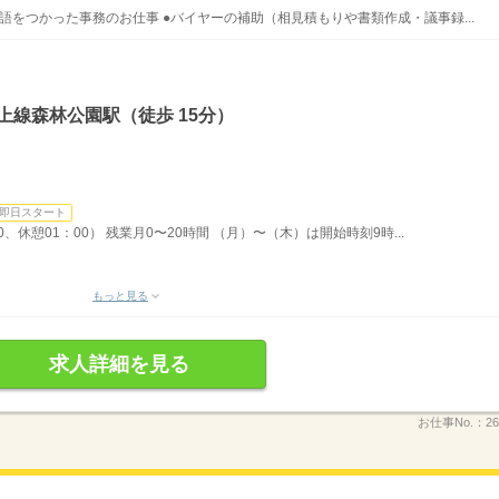
英語をつかった事務のお仕事 ●バイヤーの補助（相見積もりや書類作成・議事録...
上線森林公園駅（徒歩 15分）
即日スタート
00、休憩01：00） 残業月0〜20時間 （月）〜（木）は開始時刻9時...
もっと見る
求人詳細を見る
お仕事No.：
26