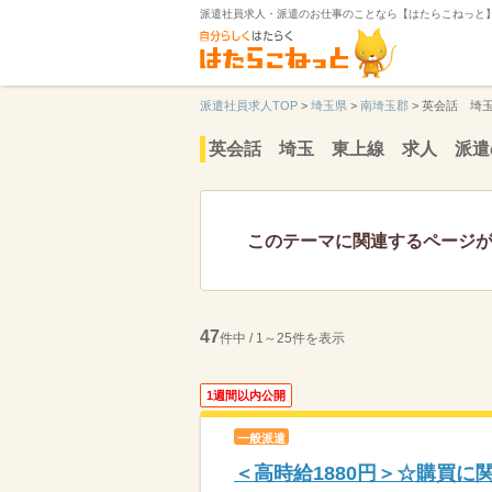
派遣社員求人・派遣のお仕事のことなら【はたらこねっと
派遣社員求人TOP
>
埼玉県
>
南埼玉郡
>
英会話 埼
英会話 埼玉 東上線 求人 派遣
このテーマに関連するページ
47
件中 / 1～25件を表示
1週間以内公開
一般派遣
＜高時給1880円＞☆購買に