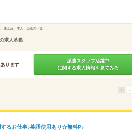
】
玉 東上線 求人 派遣の一覧
の求人募集
派遣スタッフ活躍中
があります
に関する求人情報を見てみる
1
2
関するお仕事♪英語使用あり☆無料P♪