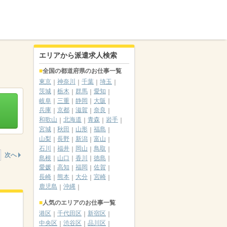
エリアから派遣求人検索
全国の都道府県のお仕事一覧
東京
神奈川
千葉
埼玉
茨城
栃木
群馬
愛知
岐阜
三重
静岡
大阪
兵庫
京都
滋賀
奈良
和歌山
北海道
青森
岩手
宮城
秋田
山形
福島
山梨
長野
新潟
富山
石川
福井
岡山
鳥取
次へ
島根
山口
香川
徳島
愛媛
高知
福岡
佐賀
長崎
熊本
大分
宮崎
鹿児島
沖縄
人気のエリアのお仕事一覧
港区
千代田区
新宿区
中央区
渋谷区
品川区