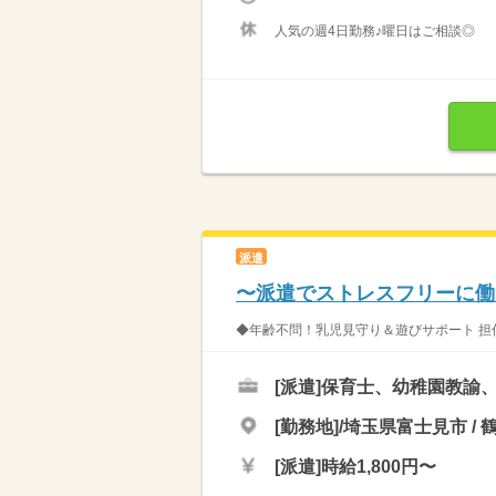
人気の週4日勤務♪曜日はご相談◎
派遣
〜派遣でストレスフリーに働
◆年齢不問！乳児見守り＆遊びサポート 担任
[派遣]
保育士、幼稚園教諭
[勤務地]/埼玉県富士見市 / 
[派遣]
時給1,800円〜