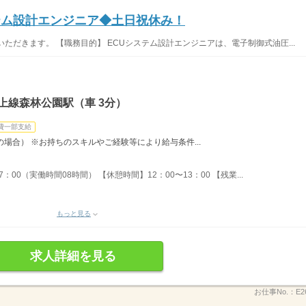
テム設計エンジニア◆土日祝休み！
ただきます。 【職務目的】 ECUシステム設計エンジニアは、電子制御式油圧...
上線森林公園駅（車 3分）
費一部支給
時間の場合） ※お持ちのスキルやご経験等により給与条件...
：00（実働時間08時間） 【休憩時間】12：00〜13：00 【残業...
もっと見る
求人詳細を見る
お仕事No.：
E2