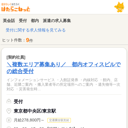
英会話 受付 都内 派遣の求人募集
受付に関する求人情報を見てみる
9
ヒット件数：
件
[契約社員]
＼複数エリア募集あり／ 都内オフィスビルで
の総合受付
インフォメーションサービス ・入館証発券 ・内線対応 ・館内、店
舗、近隣ご案内 ・搬入業者等の所定場所へのご案内 ・遺失物等一次
対応 ・災害発生時...
受付
東京都中央区/東京駅
月給278,800円～
交通費全額支給