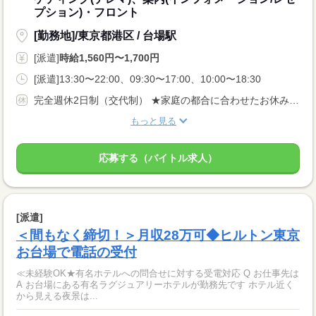
プション)・フロント
[勤務地]/東京都港区 / 台場駅
[派遣]
時給1,560円〜1,700円
[派遣]13:30〜22:00、09:30〜17:00、10:00〜18:30
完全週休2日制（交代制） ★家庭の都合に合わせたお休みの調整も可能です！ プライベートの予定も立てやすい環境です。
もっと見る
応募する（バイトル求人）
[派遣]
＜間もなく締切！＞月収28万可◆ヒルトン東京
お台場で電話の受付
≪未経験OK★有名ホテルへの問合せに対する受電対応 Q お仕事先は
A お台場にある有名ラグジュアリーホテルが勤務先です ホテル近く
から見える夜景は...