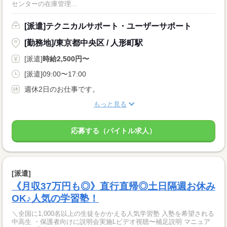
センターの在庫管理...
[派遣]テクニカルサポート・ユーザーサポート
[勤務地]/東京都中央区 / 人形町駅
[派遣]
時給2,500円〜
[派遣]09:00〜17:00
週休2日のお仕事です。
もっと見る
応募する（バイトル求人）
[派遣]
《月収37万円も◎》直行直帰◎土日隔週お休み
OK♪人気の学習塾！
＼全国に1,000名以上の生徒をかかえる人気学習塾 入塾を希望される
中高生 ・保護者向けに説明会実施Lビデオ視聴〜補足説明 マニュア