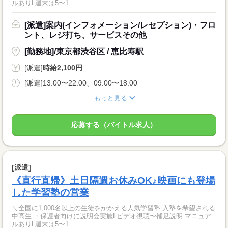
ルありL週末は5〜1...
[派遣]案内(インフォメーション/レセプション)・フロ
ント、レジ打ち、サービスその他
[勤務地]/東京都渋谷区 / 恵比寿駅
[派遣]
時給2,100円
[派遣]13:00〜22:00、09:00〜18:00
もっと見る
応募する（バイトル求人）
[派遣]
《直行直帰》土日隔週お休みOK♪映画にも登場
した学習塾の営業
＼全国に1,000名以上の生徒をかかえる人気学習塾 入塾を希望される
中高生 ・保護者向けに説明会実施Lビデオ視聴〜補足説明 マニュア
ルありL週末は5〜1...