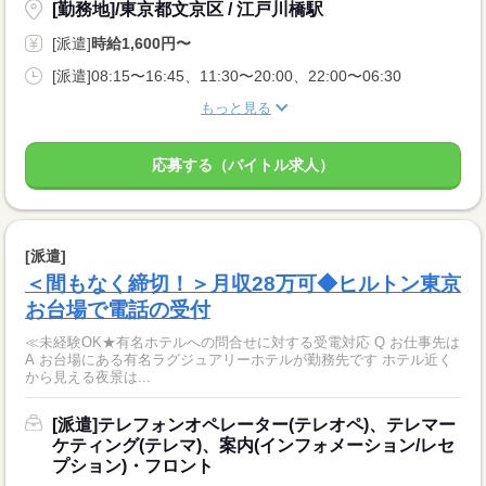
[勤務地]/東京都文京区 / 江戸川橋駅
[派遣]
時給1,600円〜
[派遣]08:15〜16:45、11:30〜20:00、22:00〜06:30
もっと見る
応募する（バイトル求人）
[派遣]
＜間もなく締切！＞月収28万可◆ヒルトン東京
お台場で電話の受付
≪未経験OK★有名ホテルへの問合せに対する受電対応 Q お仕事先は
A お台場にある有名ラグジュアリーホテルが勤務先です ホテル近く
から見える夜景は...
[派遣]テレフォンオペレーター(テレオペ)、テレマー
ケティング(テレマ)、案内(インフォメーション/レセ
プション)・フロント