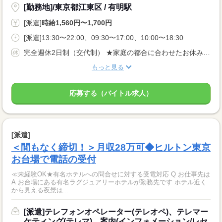
[勤務地]/東京都江東区 / 有明駅
[派遣]
時給1,560円〜1,700円
[派遣]13:30〜22:00、09:30〜17:00、10:00〜18:30
完全週休2日制（交代制） ★家庭の都合に合わせたお休みの調整も可能です！ プライベートの予定も立てやすい環境です。
もっと見る
応募する（バイトル求人）
[派遣]
＜間もなく締切！＞月収28万可◆ヒルトン東京
お台場で電話の受付
≪未経験OK★有名ホテルへの問合せに対する受電対応 Q お仕事先は
A お台場にある有名ラグジュアリーホテルが勤務先です ホテル近く
から見える夜景は...
[派遣]テレフォンオペレーター(テレオペ)、テレマー
ケティング(テレマ)、案内(インフォメーション/レセ