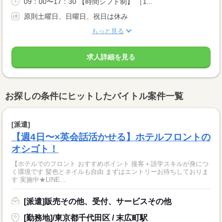
09：00〜17：30 【時間シフト制】 ［1...
原則土曜日、日曜日、祝日は休み
もっと見る
求人詳細を見る
お探しの条件にヒットしたバイトル案件一覧
[派遣]
【週4日〜×英会話活かせる】ホテルフロントの
オシゴト！
【ホテルでのフロント おすすめポイント 接客＋語学スキルが身につ
く環境です 髪色とネイルも自由 まずはエントリーお待ちしておりま
す 実施中★LINE...
[派遣]販売その他、受付、サービスその他
[勤務地]/東京都千代田区 / 末広町駅