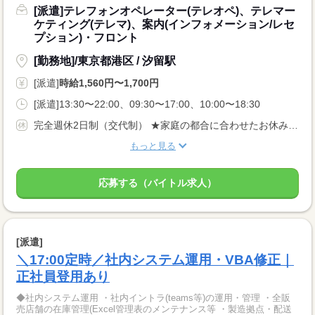
[派遣]テレフォンオペレーター(テレオペ)、テレマー
ケティング(テレマ)、案内(インフォメーション/レセ
プション)・フロント
[勤務地]/東京都港区 / 汐留駅
[派遣]
時給1,560円〜1,700円
[派遣]13:30〜22:00、09:30〜17:00、10:00〜18:30
完全週休2日制（交代制） ★家庭の都合に合わせたお休みの調整も可能です！ プライベートの予定も立てやすい環境です。
もっと見る
応募する（バイトル求人）
[派遣]
＼17:00定時／社内システム運用・VBA修正｜
正社員登用あり
◆社内システム運用 ・社内イントラ(teams等)の運用・管理 ・全販
売店舗の在庫管理(Excel管理表のメンテナンス等 ・製造拠点・配送