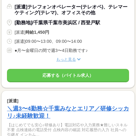
[派遣]テレフォンオペレーター(テレオペ)、テレマー
ケティング(テレマ)、オフィスその他
[勤務地]/千葉県千葉市美浜区 / 西登戸駅
[派遣]
時給1,450円
[派遣]09:00〜13:00、09:00〜14:00
●月〜金曜日の間で週3〜4日勤務です♪
もっと見る
応募する（バイトル求人）
[派遣]
＼週3〜4勤務☆千葉みなとエリア／研修シッカ
リ♪未経験歓迎！
【はじめてでも安心♪研修あり】電話対応や入力業務★難しいスキル
不要 点検連絡の電話受付 点検内容の確認 対応履歴の入力 社員への
引継ぎ インカム...