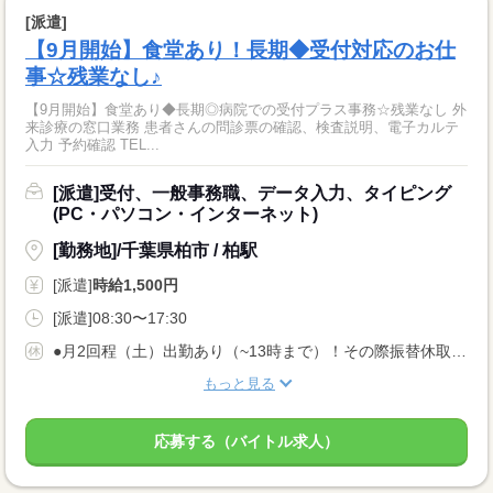
[派遣]
【9月開始】食堂あり！長期◆受付対応のお仕
事☆残業なし♪
【9月開始】食堂あり◆長期◎病院での受付プラス事務☆残業なし 外
来診療の窓口業務 患者さんの問診票の確認、検査説明、電子カルテ
入力 予約確認 TEL...
[派遣]受付、一般事務職、データ入力、タイピング
(PC・パソコン・インターネット)
[勤務地]/千葉県柏市 / 柏駅
[派遣]
時給1,500円
[派遣]08:30〜17:30
●月2回程（土）出勤あり（~13時まで）！その際振替休取れます★
もっと見る
応募する（バイトル求人）