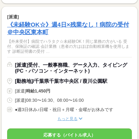
[派遣]
《未経験OK☆》週4日×残業なし！病院の受付
＠中央区東本町
【外来受付】病院でハラタク☆未経験OK！同じ業務の方がいる 受
付、保険証の確認 会計業務（患者の方はほぼ自動精算機を使用しま
す 診断証明書の受付 ...
[派遣]受付、一般事務職、データ入力、タイピング
(PC・パソコン・インターネット)
[勤務地]/千葉県千葉市中央区 / 葭川公園駅
[派遣]
時給1,450円
[派遣]08:30〜16:30、08:00〜16:00
●週3日休み♪日曜・祝日＋月曜・金曜がお休みです
もっと見る
応募する（バイトル求人）