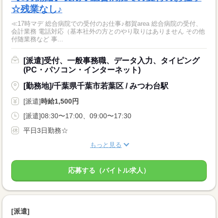
☆残業なし♪
≪17時マデ 総合病院での受付のお仕事♪都賀area 総合病院の受付、
会計業務 電話対応（基本社外の方とのやり取りはありません その他
付随業務など 事...
[派遣]受付、一般事務職、データ入力、タイピング
(PC・パソコン・インターネット)
[勤務地]/千葉県千葉市若葉区 / みつわ台駅
[派遣]
時給1,500円
[派遣]08:30〜17:00、09:00〜17:30
平日3日勤務☆
もっと見る
応募する（バイトル求人）
[派遣]