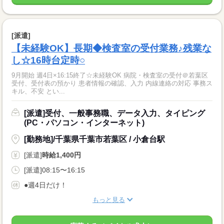
[派遣]
【未経験OK】長期◆検査室の受付業務♪残業な
し☆16時台定時○
9月開始 週4日×16:15終了☆未経験OK 病院・検査室の受付＠若葉区
受付、受付表の預かり 患者情報の確認、入力 内線連絡の対応 事務ス
キル、不安 とい...
[派遣]受付、一般事務職、データ入力、タイピング
(PC・パソコン・インターネット)
[勤務地]/千葉県千葉市若葉区 / 小倉台駅
[派遣]
時給1,400円
[派遣]08:15〜16:15
●週4日だけ！
もっと見る