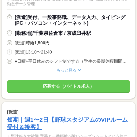
勤怠データ管理...
[派遣]受付、一般事務職、データ入力、タイピング
(PC・パソコン・インターネット)
[勤務地]/千葉県佐倉市 / 京成臼井駅
[派遣]
時給1,500円
[派遣]13:10〜21:40
●日曜+平日休みのシフト制です☆（学生の長期休暇期間は変動あり）
もっと見る
応募する（バイトル求人）
[派遣]
短期｜週1〜2日【野球スタジアムのVIPルーム
受付＆接客】
＼野球好き大歓迎 選手と一番距離が近いシーズンシートという他に