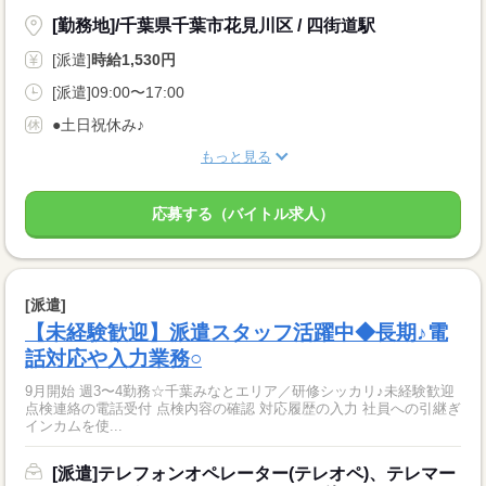
[勤務地]/千葉県千葉市花見川区 / 四街道駅
[派遣]
時給1,530円
[派遣]09:00〜17:00
●土日祝休み♪
もっと見る
応募する（バイトル求人）
[派遣]
【未経験歓迎】派遣スタッフ活躍中◆長期♪電
話対応や入力業務○
9月開始 週3〜4勤務☆千葉みなとエリア／研修シッカリ♪未経験歓迎
点検連絡の電話受付 点検内容の確認 対応履歴の入力 社員への引継ぎ
インカムを使...
[派遣]テレフォンオペレーター(テレオペ)、テレマー