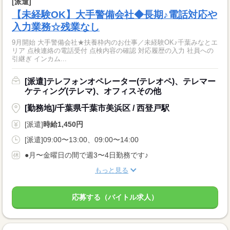
[派遣]
【未経験OK】大手警備会社◆長期♪電話対応や
入力業務☆残業なし
9月開始 大手警備会社★扶養枠内のお仕事／未経験OK♪千葉みなとエ
リア 点検連絡の電話受付 点検内容の確認 対応履歴の入力 社員への
引継ぎ インカム...
[派遣]テレフォンオペレーター(テレオペ)、テレマー
ケティング(テレマ)、オフィスその他
[勤務地]/千葉県千葉市美浜区 / 西登戸駅
[派遣]
時給1,450円
[派遣]09:00〜13:00、09:00〜14:00
●月〜金曜日の間で週3〜4日勤務です♪
もっと見る
応募する（バイトル求人）