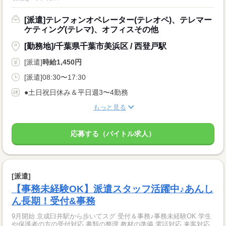
[派遣]テレフォンオペレーター(テレオペ)、テレマー
ケティング(テレマ)、オフィスその他
[勤務地]/千葉県千葉市美浜区 / 西登戸駅
[派遣]
時給1,450円
[派遣]08:30〜17:30
●土日祝日休み＆平日週3〜4勤務
もっと見る
応募する（バイトル求人）
[派遣]
【事務未経験OK】派遣スタッフ活躍中♪あんし
ん長期！受付&事務
9月開始 京成臼井駅から歩いてスグ 受付＆事務♪事務未経験OK 学生
や保護者の方の受付対応 書類の整理 教材の準備 電話対応 来客対応