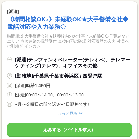
[派遣]
《時間相談OK♪》未経験OK★大手警備会社◆
電話対応や入力業務◇
時間相談 大手警備会社★扶養枠内のお仕事／未経験OK♪千葉みなと
エリア 点検連絡の電話受付 点検内容の確認 対応履歴の入力 社員へ
の引継ぎ インカム...
[派遣]テレフォンオペレーター(テレオペ)、テレマー
ケティング(テレマ)、オフィスその他
[勤務地]/千葉県千葉市美浜区 / 西登戸駅
[派遣]
時給1,450円
[派遣]09:00〜14:00、09:00〜13:00
●月〜金曜日の間で週3〜4日勤務です♪
もっと見る
応募する（バイトル求人）