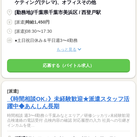
ケティング(テレマ)、オフィスその他
[勤務地]/千葉県千葉市美浜区 / 西登戸駅
[派遣]
時給1,450円
[派遣]08:30〜17:30
●土日祝日休み＆平日週3〜4勤務
もっと見る
応募する（バイトル求人）
[派遣]
《時間相談OK♪》未経験歓迎★派遣スタッフ活
躍中◆あんしん長期
時間相談 週3〜4勤務☆千葉みなとエリア／研修シッカリ♪未経験歓迎
点検連絡の電話受付 点検内容の確認 対応履歴の入力 社員への引継ぎ
インカムを使...