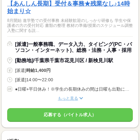
【あんしん長期】受付＆事務★残業なし♪14時
始まり☆
8月開始 進学塾での受付事務 未経験歓迎のしっかり研修も 学生や保
護者の方の受付対応 書類の整理 教材の準備/授業のスケジュール調整
入塾に関する説...
[派遣]一般事務職、データ入力、タイピング(PC・パ
ソコン・インターネット)、総務・法務・人事・採用
[勤務地]/千葉県千葉市花見川区 / 新検見川駅
[派遣]
時給1,400円
[派遣]14:00〜22:00
●日曜+平日休み！※学生の長期休みの間は日曜も出勤になります
もっと見る
応募する（バイトル求人）