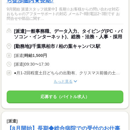
ら徒歩圏内★長期♪
9月開始 派遣スタッフ就業中】長期☆お客様からの問い合わせ対応
おもちゃのアフターサポートの対応 メール7~8割電話2~3割です お
問合せや部品に関す...
[派遣]一般事務職、データ入力、タイピング(PC・パ
ソコン・インターネット)、総務・法務・人事・採用
[勤務地]/千葉県柏市 / 柏の葉キャンパス駅
[派遣]
時給1,500円
[派遣]09:30〜17:30
●月1-2回程度土日どちらの出勤有、クリスマス前後の土日出勤となります！
もっと見る
応募する（バイトル求人）
[派遣]
【8月開始】長期◆総合病院での受付のお仕事