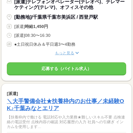
[派遣]テレフォンオペレーター(テレオペ)、テレマー
ケティング(テレマ)、オフィスその他
[勤務地]/千葉県千葉市美浜区 / 西登戸駅
[派遣]
時給1,450円
[派遣]08:30〜16:30
●土日祝日休み＆平日週3〜4勤務
もっと見る
応募する（バイトル求人）
[派遣]
＼大手警備会社★扶養枠内のお仕事／未経験O
K♪千葉みなとエリア
【扶養枠内で働ける 電話対応や入力業務★難しいスキル不要 点検連
絡の電話受付 点検内容の確認 対応履歴の入力 社員への引継ぎ イン
カムを使用します...