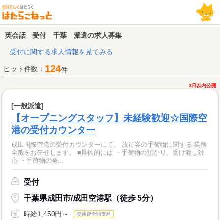
英会話 受付 千葉 派遣の求人募集
受付に関する求人情報を見てみる
124
ヒット件数：
件
3日以内公開
[一般派遣]
【オープニングスタッフ】未経験歓迎☆国際空
港の受付カウンター
成田国際空港の受付カウンターにて、 旅行客の手荷物に関する 業務
全般をお任せします。 ■具体的には ・手荷物の預かり、受け渡し対
応 ・手荷物の発...
受付
千葉県成田市/成田空港駅（徒歩 5分）
時給1,450円～
交通費全額支給