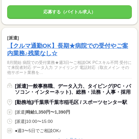
応募する（バイトル求人）
[派遣]
【クルマ通勤OK】長期★病院での受付やご案
内業務♪残業なし☆
8月開始 病院での受付業務★週3日〜ご相談OK PCスキル不問 受付に
て来院者対応 データ入力 ファイリング 電話対応（取次メイン その
他サポート業務を...
[派遣]一般事務職、データ入力、タイピング(PC・パ
ソコン・インターネット)、総務・法務・人事・採用
[勤務地]/千葉県千葉市稲毛区 / スポーツセンター駅
[派遣]
時給1,350円〜1,390円
[派遣]10:00〜15:00
●週3〜5日でご相談OK♪