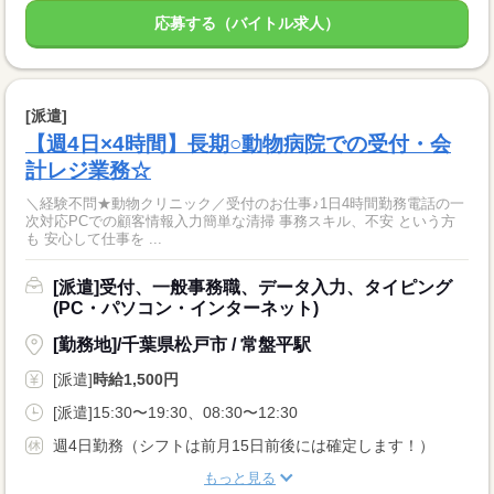
応募する（バイトル求人）
[派遣]
【週4日×4時間】長期○動物病院での受付・会
計レジ業務☆
＼経験不問★動物クリニック／受付のお仕事♪1日4時間勤務電話の一
次対応PCでの顧客情報入力簡単な清掃 事務スキル、不安 という方
も 安心して仕事を ...
[派遣]受付、一般事務職、データ入力、タイピング
(PC・パソコン・インターネット)
[勤務地]/千葉県松戸市 / 常盤平駅
[派遣]
時給1,500円
[派遣]15:30〜19:30、08:30〜12:30
週4日勤務（シフトは前月15日前後には確定します！）
もっと見る