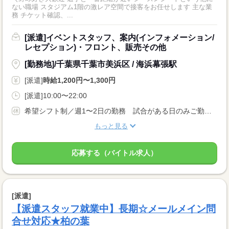
ない職場 スタジアム1階の激レア空間で接客をお任せします 主な業
務 チケット確認、...
[派遣]イベントスタッフ、案内(インフォメーション/
レセプション)・フロント、販売その他
[勤務地]/千葉県千葉市美浜区 / 海浜幕張駅
[派遣]
時給1,200円〜1,300円
[派遣]10:00〜22:00
希望シフト制／週1〜2日の勤務 試合がある日のみご勤務 ※週休2日以上
もっと見る
応募する（バイトル求人）
[派遣]
【派遣スタッフ就業中】長期☆メールメイン問
合せ対応★柏の葉