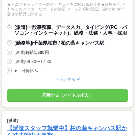
★アニメキャラクターのフィギュア等に関わるお仕事★経験不問 お
もちゃのアフターサポートの対応 メール7~8割電話2~3割です お問
合せや部品に関する...
[派遣]一般事務職、データ入力、タイピング(PC・パ
ソコン・インターネット)、総務・法務・人事・採用
[勤務地]/千葉県柏市 / 柏の葉キャンパス駅
[派遣]
時給1,500円
[派遣]09:30〜17:30
●土日祝休み！
もっと見る
応募する（バイトル求人）
[派遣]
【派遣スタッフ就業中】柏の葉キャンパス駅か