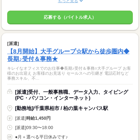
もっと見る
応募する（バイトル求人）
[派遣]
【8月開始】大手グループ☆駅から徒歩圏内◆
長期♪受付＆事務★
キレイなオフィスでのお仕事◆長期♪受付＆事務○大手グループ お客
様のお出迎え お客様のお見送り セールスへの引継ぎ 電話応対など
事務スキル、不...
[派遣]受付、一般事務職、データ入力、タイピング
(PC・パソコン・インターネット)
[勤務地]/千葉県柏市 / 柏の葉キャンパス駅
[派遣]
時給1,450円
[派遣]09:30〜18:00
●月＋選べる平日休みです♪