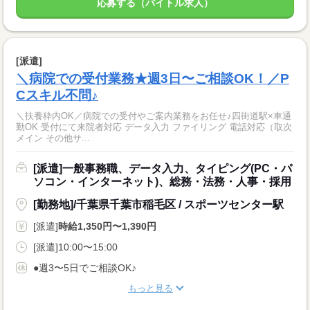
応募する（バイトル求人）
[派遣]
＼病院での受付業務★週3日〜ご相談OK！／P
Cスキル不問♪
＼扶養枠内OK／病院での受付やご案内業務をお任せ♪四街道駅×車通
勤OK 受付にて来院者対応 データ入力 ファイリング 電話対応（取次
メイン その他サ...
[派遣]一般事務職、データ入力、タイピング(PC・パ
ソコン・インターネット)、総務・法務・人事・採用
[勤務地]/千葉県千葉市稲毛区 / スポーツセンター駅
[派遣]
時給1,350円〜1,390円
[派遣]10:00〜15:00
●週3〜5日でご相談OK♪
もっと見る