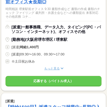
前オフィス★長期◎
時間相談 堺東駅前オフィス 9:30 書類作成など 書類の作成 書類のチ
ェック ファイリング 裁判所・弁護士会などへの書類提出 来客対応
その他庶務 コチ...
[派遣]一般事務職、データ入力、タイピング(PC・パ
ソコン・インターネット)、オフィスその他
[勤務地]/大阪府堺市堺区 / 堺東駅
[派遣]
時給1,400円
[派遣]09:30〜16:00、09:30〜17:00
※土日祝お休み
もっと見る
応募する（バイトル求人）
[派遣]