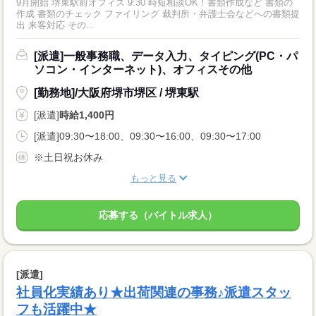
9月開始 堺東駅前オフィス 9:30 時短相談OK！書類作成など 書類の
作成 書類のチェック ファイリング 裁判所・弁護士会などへの書類提
出 来客対応 その...
[派遣]一般事務職、データ入力、タイピング(PC・パ
ソコン・インターネット)、オフィスその他
[勤務地]/大阪府堺市堺区 / 堺東駅
[派遣]
時給1,400円
[派遣]09:30〜18:00、09:30〜16:00、09:30〜17:00
※土日祝お休み
もっと見る
応募する（バイトル求人）
[派遣]
社員化実績あり★出荷関連の事務♪派遣スタッ
フも活躍中★