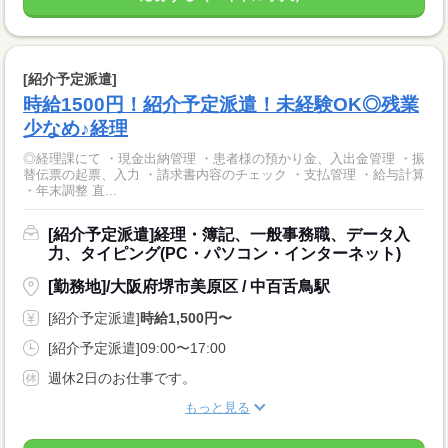
[紹介予定派遣]
時給1500円！紹介予定派遣！未経験OK◎残業
少なめ♪経理
◎経理課にて ・現金出納管理 ・患者様の預かり金、入出金管理 ・振
替伝票の起票、入力 ・請求書内容のチェック ・支払管理 ・給与計算
・年末調整 直...
[紹介予定派遣]経理・簿記、一般事務職、データ入
力、タイピング(PC・パソコン・インターネット)
[勤務地]/大阪府堺市美原区 / 中百舌鳥駅
[紹介予定派遣]
時給1,500円〜
[紹介予定派遣]09:00〜17:00
週休2日のお仕事です。
もっと見る