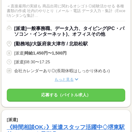
＜直接雇用の実績も 商品出荷に関わるオシゴト◎経験活かせる 各種
書類の作成 社内のやりとり（メール・電話 データ入力・集計（Exce
lカンタンな集計...
[派遣]一般事務職、データ入力、タイピング(PC・パ
ソコン・インターネット)、オフィスその他
[勤務地]/大阪府泉大津市 / 北助松駅
[派遣]
時給1,450円〜1,500円
[派遣]08:30〜17:25
会社カレンダーあり◎(長期休暇はしっかり休める♪)
もっと見る
応募する（バイトル求人）
[派遣]
《時間相談OK♪》派遣スタッフ活躍中◇堺東駅