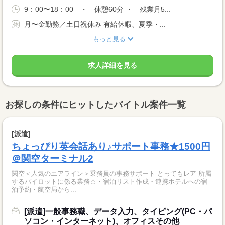
9：00〜18：00 ・ 休憩60分 ・ 残業月5...
月〜金勤務／土日祝休み 有給休暇、夏季・...
もっと見る
求人詳細を見る
お探しの条件にヒットしたバイトル案件一覧
[派遣]
ちょっぴり英会話あり♪サポート事務★1500円
＠関空ターミナル2
関空＜人気のエアライン＞乗務員の事務サポート とってもレア 所属
するパイロットに係る業務☆・宿泊リスト作成・連携ホテルへの宿
泊予約・航空局から...
[派遣]一般事務職、データ入力、タイピング(PC・パ
ソコン・インターネット)、オフィスその他