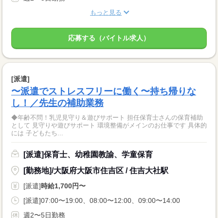
もっと見る
応募する（バイトル求人）
[派遣]
〜派遣でストレスフリーに働く〜持ち帰りな
し！／先生の補助業務
◆年齢不問！乳児見守り＆遊びサポート 担任保育士さんの保育補助
として 見守りや遊びサポート 環境整備がメインのお仕事です 具体的
には 子どもたち...
[派遣]保育士、幼稚園教諭、学童保育
[勤務地]/大阪府大阪市住吉区 / 住吉大社駅
[派遣]
時給1,700円〜
[派遣]07:00〜19:00、08:00〜12:00、09:00〜14:00
週2〜5日勤務