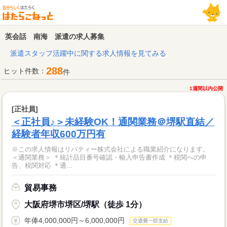
英会話 南海 派遣の求人募集
派遣スタッフ活躍中に関する求人情報を見てみる
288
ヒット件数：
件
1週間以内公開
[正社員]
＜正社員♪＞未経験OK！通関業務＠堺駅直結／
経験者年収600万円有
※この求人情報はリバティー株式会社による職業紹介になります。
＜通関業務＞ ＊統計品目番号確認・輸入申告書作成 ＊税関への申
告、税関対応 ＊通...
貿易事務
大阪府堺市堺区/堺駅（徒歩 1分）
年俸4,000,000円～6,000,000円
交通費一部支給