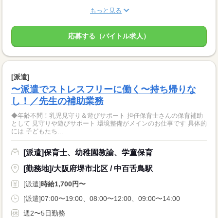
もっと見る
応募する（バイトル求人）
[派遣]
〜派遣でストレスフリーに働く〜持ち帰りな
し！／先生の補助業務
◆年齢不問！乳児見守り＆遊びサポート 担任保育士さんの保育補助
として 見守りや遊びサポート 環境整備がメインのお仕事です 具体的
には 子どもたち...
[派遣]保育士、幼稚園教諭、学童保育
[勤務地]/大阪府堺市北区 / 中百舌鳥駅
[派遣]
時給1,700円〜
[派遣]07:00〜19:00、08:00〜12:00、09:00〜14:00
週2〜5日勤務