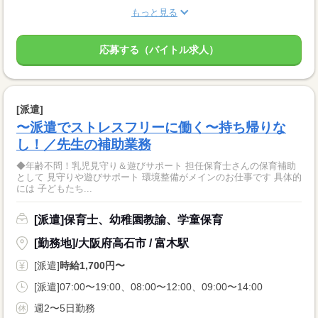
もっと見る
応募する（バイトル求人）
[派遣]
〜派遣でストレスフリーに働く〜持ち帰りな
し！／先生の補助業務
◆年齢不問！乳児見守り＆遊びサポート 担任保育士さんの保育補助
として 見守りや遊びサポート 環境整備がメインのお仕事です 具体的
には 子どもたち...
[派遣]保育士、幼稚園教諭、学童保育
[勤務地]/大阪府高石市 / 富木駅
[派遣]
時給1,700円〜
[派遣]07:00〜19:00、08:00〜12:00、09:00〜14:00
週2〜5日勤務