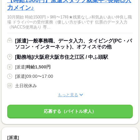
【時給1500円】派遣スタッフ就業中○長期◎入
力メイン♪
10月開始 時給1500円＞9時〜17時★残業なし♪和気あいあい仲良し職
場 ドライバーの受付業務（優しい方が多いです 伝票のデータ入力
（NACCS使用あり 専...
[派遣]一般事務職、データ入力、タイピング(PC・パ
ソコン・インターネット)、オフィスその他
[勤務地]/大阪府大阪市住之江区 / 中ふ頭駅
[派遣]
時給1,500円
[派遣]09:00〜17:00
土日祝休み
もっと見る
応募する（バイトル求人）
[派遣]