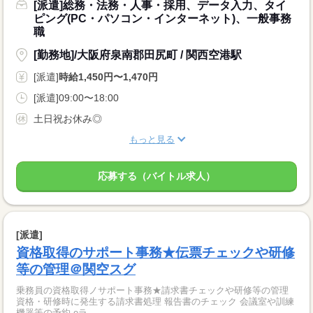
[派遣]総務・法務・人事・採用、データ入力、タイ
ピング(PC・パソコン・インターネット)、一般事務
職
[勤務地]/大阪府泉南郡田尻町 / 関西空港駅
[派遣]
時給1,450円〜1,470円
[派遣]09:00〜18:00
土日祝お休み◎
もっと見る
応募する（バイトル求人）
[派遣]
資格取得のサポート事務★伝票チェックや研修
等の管理＠関空スグ
乗務員の資格取得ノサポート事務★請求書チェックや研修等の管理
資格・研修時に発生する請求書処理 報告書のチェック 会議室や訓練
機器等の予約 eラ...