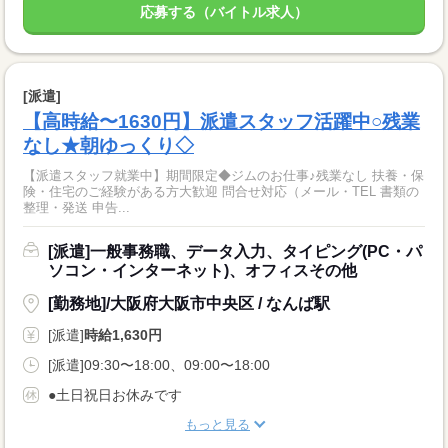
応募する（バイトル求人）
[派遣]
【高時給〜1630円】派遣スタッフ活躍中○残業
なし★朝ゆっくり◇
【派遣スタッフ就業中】期間限定◆ジムのお仕事♪残業なし 扶養・保
険・住宅のご経験がある方大歓迎 問合せ対応（メール・TEL 書類の
整理・発送 申告...
[派遣]一般事務職、データ入力、タイピング(PC・パ
ソコン・インターネット)、オフィスその他
[勤務地]/大阪府大阪市中央区 / なんば駅
[派遣]
時給1,630円
[派遣]09:30〜18:00、09:00〜18:00
●土日祝日お休みです
もっと見る