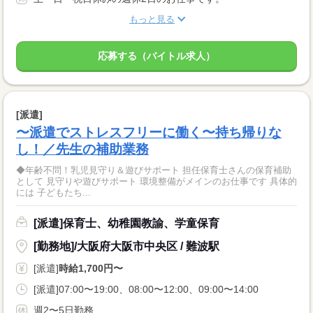
もっと見る
応募する（バイトル求人）
[派遣]
〜派遣でストレスフリーに働く〜持ち帰りな
し！／先生の補助業務
◆年齢不問！乳児見守り＆遊びサポート 担任保育士さんの保育補助
として 見守りや遊びサポート 環境整備がメインのお仕事です 具体的
には 子どもたち...
[派遣]保育士、幼稚園教諭、学童保育
[勤務地]/大阪府大阪市中央区 / 難波駅
[派遣]
時給1,700円〜
[派遣]07:00〜19:00、08:00〜12:00、09:00〜14:00
週2〜5日勤務