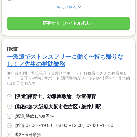
もっと見る
応募する（バイトル求人）
[派遣]
〜派遣でストレスフリーに働く〜持ち帰りな
し！／先生の補助業務
◆年齢不問！乳児見守り＆遊びサポート 担任保育士さんの保育補助
として 見守りや遊びサポート 環境整備がメインのお仕事です 具体的
には 子どもたち...
[派遣]保育士、幼稚園教諭、学童保育
[勤務地]/大阪府大阪市住吉区 / 細井川駅
[派遣]
時給1,700円〜
[派遣]07:00〜19:00、08:00〜12:00、09:00〜14:00
週2〜5日勤務