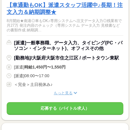
【車通勤もOK】派遣スタッフ活躍中♪長期！注
文入力＆納期調整★
8月開始★南港◎車もOK♪専用システムへ注文データ入力◎残業有で
月27万 発注内容のチェック（専用システム データ入力 見積書など
の書類作成 納期調...
[派遣]一般事務職、データ入力、タイピング(PC・パ
ソコン・インターネット)、オフィスその他
[勤務地]/大阪府大阪市住之江区 / ポートタウン東駅
[派遣]
時給1,450円〜1,550円
[派遣]08:00〜17:00
＜完全＞土日祝休み♪
もっと見る
応募する（バイトル求人）