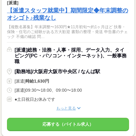
[派遣]
【派遣スタッフ就業中】期間限定◆年末調整の
オシゴト♪残業なし
【複数名募集】年末調整〜1630円★11月初旬〜約1ヶ月ほど 扶養・
保険・住宅のご経験がある方大歓迎 書類の整理・発送 申告書のチェ
ック 不備の確認 問...
[派遣]総務・法務・人事・採用、データ入力、タイ
ピング(PC・パソコン・インターネット)、一般事務
職
[勤務地]/大阪府大阪市中央区 / なんば駅
[派遣]
時給1,630円
[派遣]09:30〜18:00、09:00〜18:00
●土日祝日お休みです
もっと見る
応募する（バイトル求人）