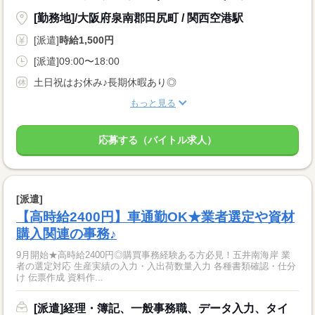
[勤務地]/大阪府泉南郡田尻町 / 関西空港駅
[派遣]
時給1,500円
[派遣]09:00〜18:00
土日祝はお休み♪長期休暇あり◎
もっと見る
応募する（バイトル求人）
[派遣]
【高時給2400円】車通勤OK★業者選定や資材
購入関連の事務♪
9月開始★高時給2400円◎購買事務経験ある方必見！五井南海岸 業
者の選定対応 生産実績の入力・入出荷数量入力 各種書類確認・仕分
け 伝票作成 資料作...
[派遣]経理・簿記、一般事務職、データ入力、タイ