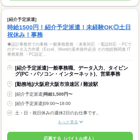
[紹介予定派遣]
時給1500円！紹介予定派遣！未経験OK◎土日
祝休み！事務
◆設計事務所での事務 一般事務業務 ・来客対応 ・電話対応 ・PCで
のデータ入力作業（Excel、Wordの基本操作必須 その他総務関連 IT
事務業務 ・PC設定...
[紹介予定派遣]一般事務職、データ入力、タイピン
グ(PC・パソコン・インターネット)、営業事務
[勤務地]/大阪府大阪市浪速区 / 難波駅
[紹介予定派遣]
時給1,500円〜
[紹介予定派遣]09:00〜18:00
土・日・祝日休みの週休2日のお仕事です。
もっと見る
応募する（バイトル求人）