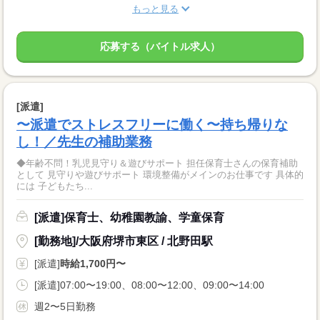
もっと見る
応募する（バイトル求人）
[派遣]
〜派遣でストレスフリーに働く〜持ち帰りな
し！／先生の補助業務
◆年齢不問！乳児見守り＆遊びサポート 担任保育士さんの保育補助
として 見守りや遊びサポート 環境整備がメインのお仕事です 具体的
には 子どもたち...
[派遣]保育士、幼稚園教諭、学童保育
[勤務地]/大阪府堺市東区 / 北野田駅
[派遣]
時給1,700円〜
[派遣]07:00〜19:00、08:00〜12:00、09:00〜14:00
週2〜5日勤務