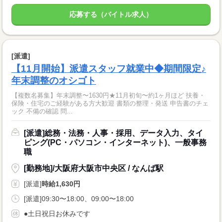
応募する（バイトル求人）
[派遣]
【11月開始】派遣スタッフ就業中◆期間限定♪
年末調整のオシゴト
【複数名募集】年末調整〜1630円★11月初旬〜約1ヶ月ほど 扶養・
保険・住宅のご経験がある方大歓迎 書類の整理・発送 申告書のチェ
ック 不備の確認 問...
[派遣]総務・法務・人事・採用、データ入力、タイ
ピング(PC・パソコン・インターネット)、一般事務
職
[勤務地]/大阪府大阪市中央区 / なんば駅
[派遣]
時給1,630円
[派遣]09:30〜18:00、09:00〜18:00
●土日祝日お休みです