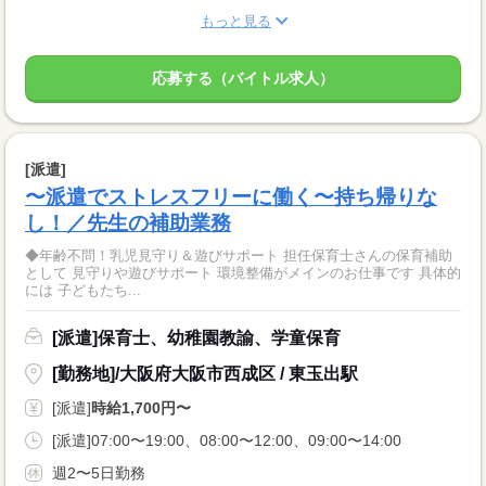
もっと見る
応募する（バイトル求人）
[派遣]
〜派遣でストレスフリーに働く〜持ち帰りな
し！／先生の補助業務
◆年齢不問！乳児見守り＆遊びサポート 担任保育士さんの保育補助
として 見守りや遊びサポート 環境整備がメインのお仕事です 具体的
には 子どもたち...
[派遣]保育士、幼稚園教諭、学童保育
[勤務地]/大阪府大阪市西成区 / 東玉出駅
[派遣]
時給1,700円〜
[派遣]07:00〜19:00、08:00〜12:00、09:00〜14:00
週2〜5日勤務