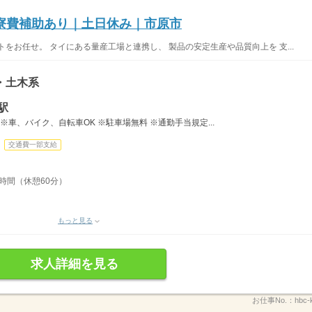
寮費補助あり｜土日休み｜市原市
をお任せ。 タイにある量産工場と連携し、 製品の安定生産や品質向上を 支...
・土木系
駅
※車、バイク、自転車OK ※駐車場無料 ※通勤手当規定...
交通費一部支給
8時間（休憩60分）
もっと見る
求人詳細を見る
お仕事No.：
hbc-