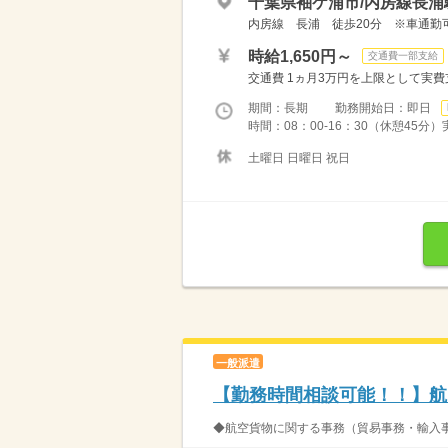
千葉県袖ケ浦市/内房線長浦駅
内房線 長浦 徒歩20分 ※車通勤
時給1,650円～
交通費一部支給
交通費 1ヵ月3万円を上限として実費支給 
期間：長期 勤務開始日：即日
時間：08：00-16：30（休憩45分
土曜日 日曜日 祝日
一般派遣
【勤務時間相談可能！！】航
◆航空貨物に関する事務（貿易事務・輸入事