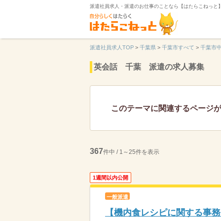
派遣社員求人・派遣のお仕事のことなら【はたらこねっと
派遣社員求人TOP
>
千葉県
>
千葉市すべて
>
千葉市
英会話 千葉 派遣の求人募集
このテーマに関連するページ
367
件中 / 1～25件を表示
1週間以内公開
一般派遣
【機内食レシピに関する事務