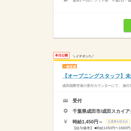
週休2〜5日／シフト制 ※週2日・
本日公開
＼イチオシ!!／
一般派遣
【オープニングスタッフ】未
成田国際空港の受付カウンターにて、 旅行客
受付
千葉県成田市/成田スカイア
時給1,450円～
交通費全額支給
【給与備考】 ■時給1450円〜1600