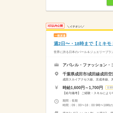
3日以内公開
＼イチオシ!／
一般派遣
週2日〜・18時まで【ミキ
世界に誇る日本のパール＆ジュエリーブランド 
アパレル・ファッション・
千葉県成田市/成田線成田空
成田スカイアクセス線、京成本線、J
時給1,600円～1,700円
交通
【給与備考】 ご経験・スキルにより考
期間：長期
時間：09：00〜18：00 9時〜1