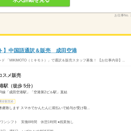
求人詳細を見る
お仕事No.
モト】中国語通訳＆販売 成田空港
「MIKIMOTO（ミキモト）」で通訳＆販売スタッフ募集！ 【お仕事内容】...
コスメ販売
港駅（徒歩 5分）
R線「成田空港駅」「空港第2ビル駅」直結
費全額支給
慮致します スマホでかんたんに前払いで給与が受け取...
8時のワンシフト 実働8時間 休憩1時間 ●残業無し