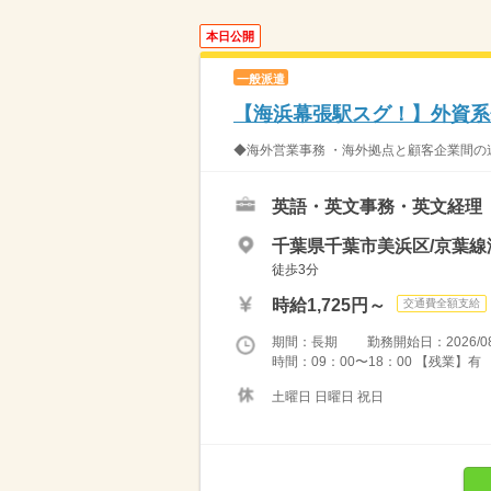
本日公開
一般派遣
【海浜幕張駅スグ！】外資系
◆海外営業事務 ・海外拠点と顧客企業間の
英語・英文事務・英文経理
千葉県千葉市美浜区/京葉線
徒歩3分
時給1,725円～
交通費全額支給
期間：長期 勤務開始日：2026/08
時間：09：00〜18：00 【残業】有
土曜日 日曜日 祝日