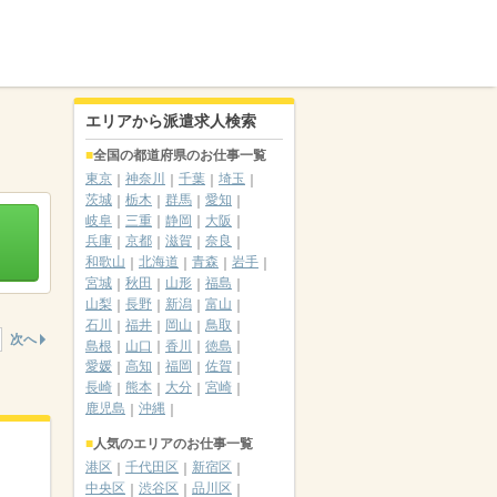
エリアから派遣求人検索
全国の都道府県のお仕事一覧
東京
神奈川
千葉
埼玉
茨城
栃木
群馬
愛知
岐阜
三重
静岡
大阪
兵庫
京都
滋賀
奈良
和歌山
北海道
青森
岩手
宮城
秋田
山形
福島
山梨
長野
新潟
富山
石川
福井
岡山
鳥取
次へ
島根
山口
香川
徳島
愛媛
高知
福岡
佐賀
長崎
熊本
大分
宮崎
鹿児島
沖縄
人気のエリアのお仕事一覧
港区
千代田区
新宿区
中央区
渋谷区
品川区