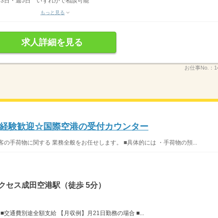
週3日・週5日 いずれかで相談可能
もっと見る
求人詳細を見る
お仕事No.：
1
経験歓迎☆国際空港の受付カウンター
の手荷物に関する 業務全般をお任せします。 ■具体的には ・手荷物の預...
クセス成田空港駅（徒歩 5分）
円 ■交通費別途全額支給 【月収例】月21日勤務の場合 ■...