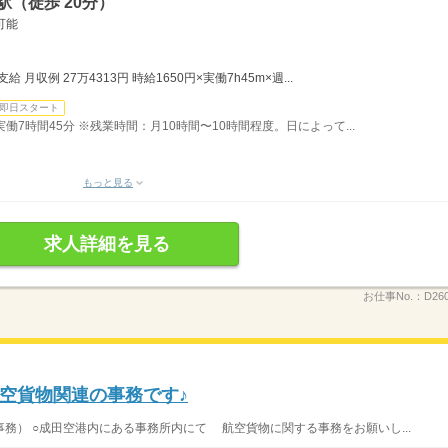
（徒歩 20分）
可能
月収例 27万4313円 時給1650円×実働7h45m×週...
即日スタート
）実働7時間45分 ※残業時間：月10時間〜10時間程度。日によって...
もっと見る
求人詳細を見る
お仕事No.：
D26
空貨物関連の事務です♪
務） ○成田空港内にある事務所内にて 航空貨物に関する事務をお願いし...