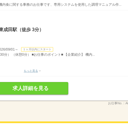
機内食に関する事務のお仕事です、専用システムを使用した調理マニュアル作...
東成田駅（徒歩 3分）
/09/01～
１ヶ月以内にスタート
30分） （休憩0分） ■お仕事のポイント■ 【企業紹介】 機内...
もっと見る
求人詳細を見る
お仕事No.：
A