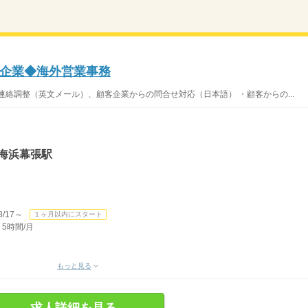
企業◆海外営業事務
連絡調整（英文メール）、顧客企業からの問合せ対応（日本語） ・顧客からの...
海浜幕張駅
/17～
１ヶ月以内にスタート
 5時間/月
もっと見る