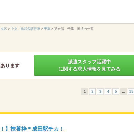
】
中央区
>
中央・総武各駅停車
>
千葉
>
英会話 千葉 派遣の一覧
派遣スタッフ活躍中
があります
に関する求人情報を見てみる
1
2
3
4
5
…
15
！】扶養枠＊成田駅チカ！