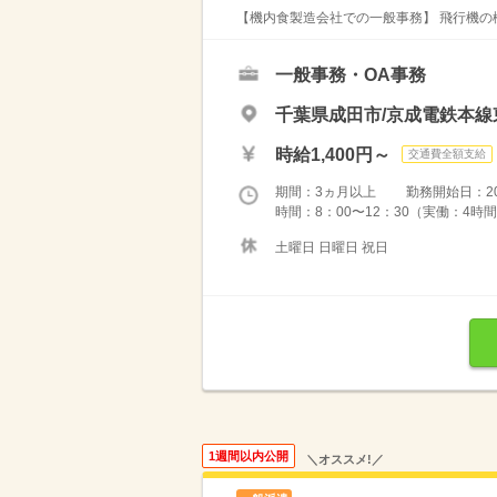
【機内食製造会社での一般事務】 飛行機の
一般事務・OA事務
千葉県成田市/京成電鉄本線
時給1,400円～
交通費全額支給
期間：3ヵ月以上 勤務開始日：2026
時間：8：00〜12：30（実働：4時間
土曜日 日曜日 祝日
1週間以内公開
＼オススメ!／