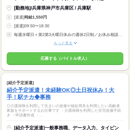
[勤務地]/兵庫県神戸市兵庫区 / 兵庫駅
[派遣]
時給1,550円
[派遣]09:50〜18:30
毎週水曜日＋第2第3火曜日休みの週休2日制／お休み相談もOK♪
もっと見る
応募する（バイトル求人）
[紹介予定派遣]
紹介予定派遣！未経験OK◎土日祝休み！大
手！駅チカ◆事務
◎介護保険を利用して住まいの改修や福祉用具を利用したい高齢者
家族をサポートするお仕事です ・介護保険を利用した住宅改修手続
き ・申請書作成 ・...
[紹介予定派遣]一般事務職、データ入力、タイピン