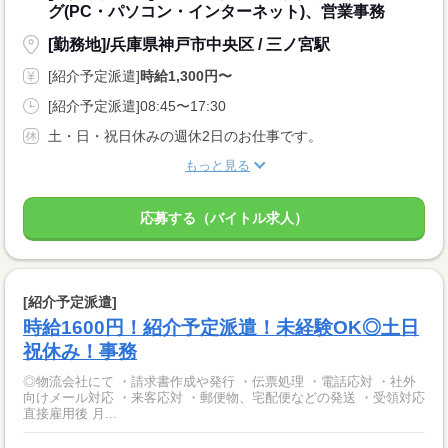
グ(PC・パソコン・インターネット)、営業事務
[勤務地]/兵庫県神戸市中央区 / 三ノ宮駅
[紹介予定派遣]
時給1,300円〜
[紹介予定派遣]08:45〜17:30
土・日・祝日休みの週休2日のお仕事です。
もっと見る
応募する（バイトル求人）
[紹介予定派遣]
時給1600円！紹介予定派遣！未経験OK◎土日
祝休み！事務
◎物流会社にて ・請求書作成や発行 ・伝票処理 ・電話応対 ・社外
向けメール対応 ・来客応対 ・郵便物、宅配便などの発送 ・受領対応
直接雇用後 月...