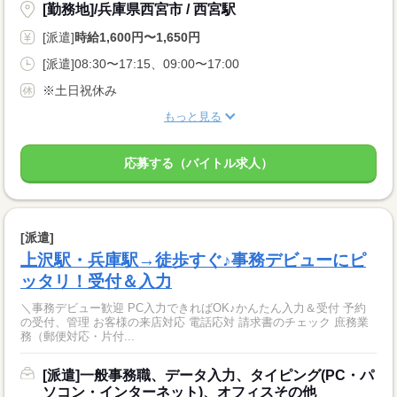
[勤務地]/兵庫県西宮市 / 西宮駅
[派遣]
時給1,600円〜1,650円
[派遣]08:30〜17:15、09:00〜17:00
※土日祝休み
もっと見る
応募する（バイトル求人）
[派遣]
上沢駅・兵庫駅→徒歩すぐ♪事務デビューにピ
ッタリ！受付＆入力
＼事務デビュー歓迎 PC入力できればOK♪かんたん入力＆受付 予約
の受付、管理 お客様の来店対応 電話応対 請求書のチェック 庶務業
務（郵便対応・片付...
[派遣]一般事務職、データ入力、タイピング(PC・パ
ソコン・インターネット)、オフィスその他