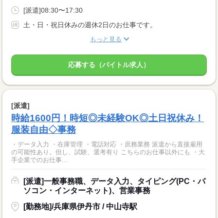
[派遣]08:30〜17:30
土・日・祝日休みの週休2日のお仕事です。
もっと見る
応募する（バイトル求人）
[派遣]
時給1600円！時短◎未経験OK◎土日祝休み！
服装自由◇事務
・データ入力 ・在庫管理 ・電話対応 ・庶務業務 派遣から直接雇用
の可能性あり。但し、試験、選考有り こちらのお仕事以外にも ・大
手企業でのお仕事...
[派遣]一般事務職、データ入力、タイピング(PC・パ
ソコン・インターネット)、営業事務
[勤務地]/兵庫県伊丹市 / 中山寺駅