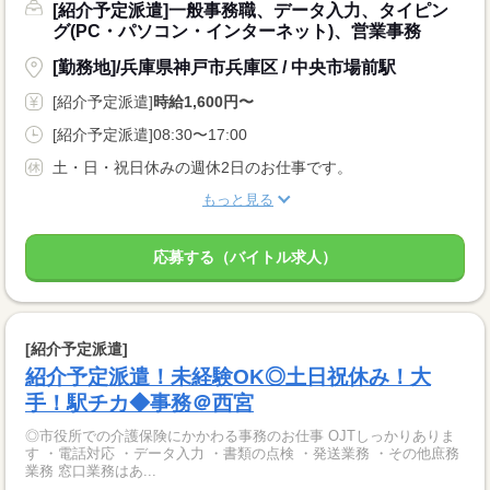
[紹介予定派遣]一般事務職、データ入力、タイピン
グ(PC・パソコン・インターネット)、営業事務
[勤務地]/兵庫県神戸市兵庫区 / 中央市場前駅
[紹介予定派遣]
時給1,600円〜
[紹介予定派遣]08:30〜17:00
土・日・祝日休みの週休2日のお仕事です。
もっと見る
応募する（バイトル求人）
[紹介予定派遣]
紹介予定派遣！未経験OK◎土日祝休み！大
手！駅チカ◆事務＠西宮
◎市役所での介護保険にかかわる事務のお仕事 OJTしっかりありま
す ・電話対応 ・データ入力 ・書類の点検 ・発送業務 ・その他庶務
業務 窓口業務はあ...