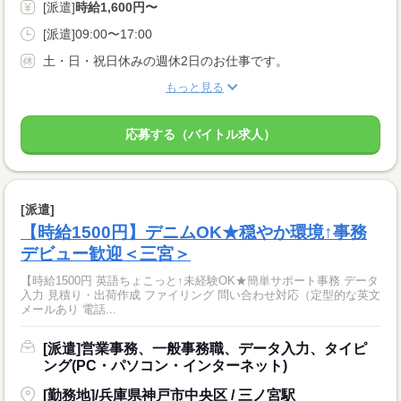
[派遣]
時給1,600円〜
[派遣]09:00〜17:00
土・日・祝日休みの週休2日のお仕事です。
もっと見る
応募する（バイトル求人）
[派遣]
【時給1500円】デニムOK★穏やか環境↑事務
デビュー歓迎＜三宮＞
【時給1500円 英語ちょこっと↑未経験OK★簡単サポート事務 データ
入力 見積り・出荷作成 ファイリング 問い合わせ対応（定型的な英文
メールあり 電話...
[派遣]営業事務、一般事務職、データ入力、タイピ
ング(PC・パソコン・インターネット)
[勤務地]/兵庫県神戸市中央区 / 三ノ宮駅