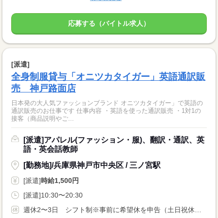
応募する（バイトル求人）
[派遣]
全身制服貸与「オニツカタイガー」英語通訳販
売 神戸路面店
日本発の大人気ファッションブランド オニツカタイガー」で英語の
通訳販売のお仕事です 仕事内容 ・英語を使った通訳販売 ・1対1の
接客（商品説明やご...
[派遣]アパレル(ファッション・服)、翻訳・通訳、英
語・英会話教師
[勤務地]/兵庫県神戸市中央区 / 三ノ宮駅
[派遣]
時給1,500円
[派遣]10:30〜20:30
週休2〜3日 シフト制※事前に希望休を申告（土日祝休み、連休希望の場合は申告時ご相談ください）