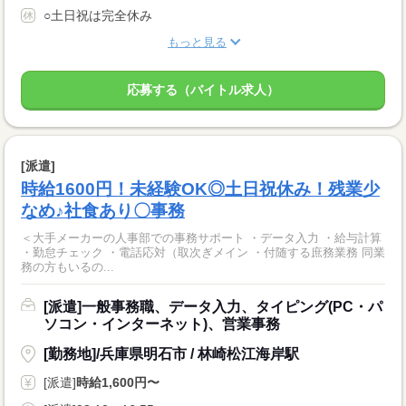
○土日祝は完全休み
もっと見る
応募する（バイトル求人）
[派遣]
時給1600円！未経験OK◎土日祝休み！残業少
なめ♪社食あり〇事務
＜大手メーカーの人事部での事務サポート ・データ入力 ・給与計算
・勤怠チェック ・電話応対（取次ぎメイン ・付随する庶務業務 同業
務の方もいるの...
[派遣]一般事務職、データ入力、タイピング(PC・パ
ソコン・インターネット)、営業事務
[勤務地]/兵庫県明石市 / 林崎松江海岸駅
[派遣]
時給1,600円〜