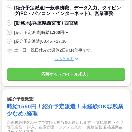
[紹介予定派遣]一般事務職、データ入力、タイピン
グ(PC・パソコン・インターネット)、営業事務
[勤務地]/兵庫県西宮市 / 西宮駅
[紹介予定派遣]
時給1,300円〜
[紹介予定派遣]08:45〜17:30
土・日・祝日休みの週休2日のお仕事です。
もっと見る
応募する（バイトル求人）
[紹介予定派遣]
時給1550円！紹介予定派遣！未経験OK◎残業
少なめ♪経理
◎総務経理グループで買掛金担当をお願いします ・支払業務 ・仕入
管理業務 ・購入、在庫管理 ・システム入力 ・庶務業務 直接雇用後
月給：20.8万円...