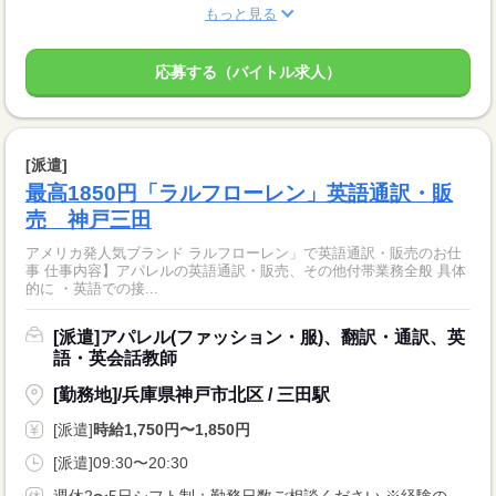
もっと見る
応募する（バイトル求人）
[派遣]
最高1850円「ラルフローレン」英語通訳・販
売 神戸三田
アメリカ発人気ブランド ラルフローレン」で英語通訳・販売のお仕
事 仕事内容】アパレルの英語通訳・販売、その他付帯業務全般 具体
的に ・英語での接...
[派遣]アパレル(ファッション・服)、翻訳・通訳、英
語・英会話教師
[勤務地]/兵庫県神戸市北区 / 三田駅
[派遣]
時給1,750円〜1,850円
[派遣]09:30〜20:30
週休2〜5日シフト制：勤務日数ご相談ください ※経験のある方なら週2〜勤務相談可能