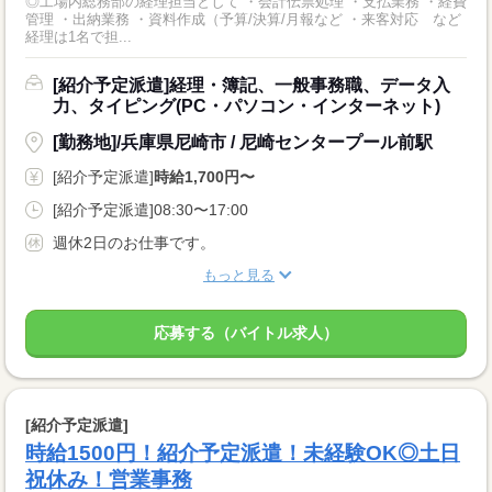
◎工場内総務部の経理担当として ・会計伝票処理 ・支払業務 ・経費
管理 ・出納業務 ・資料作成（予算/決算/月報など ・来客対応 など
経理は1名で担...
[紹介予定派遣]経理・簿記、一般事務職、データ入
力、タイピング(PC・パソコン・インターネット)
[勤務地]/兵庫県尼崎市 / 尼崎センタープール前駅
[紹介予定派遣]
時給1,700円〜
[紹介予定派遣]08:30〜17:00
週休2日のお仕事です。
もっと見る
応募する（バイトル求人）
[紹介予定派遣]
時給1500円！紹介予定派遣！未経験OK◎土日
祝休み！営業事務