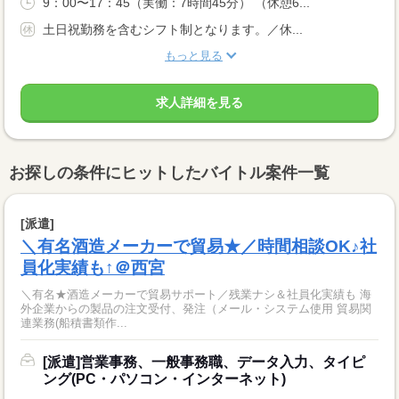
9：00〜17：45（実働：7時間45分） （休憩6...
土日祝勤務を含むシフト制となります。／休...
もっと見る
求人詳細を見る
お探しの条件にヒットしたバイトル案件一覧
[派遣]
＼有名酒造メーカーで貿易★／時間相談OK♪社
員化実績も↑＠西宮
＼有名★酒造メーカーで貿易サポート／残業ナシ＆社員化実績も 海
外企業からの製品の注文受付、発注（メール・システム使用 貿易関
連業務(船積書類作...
[派遣]営業事務、一般事務職、データ入力、タイピ
ング(PC・パソコン・インターネット)