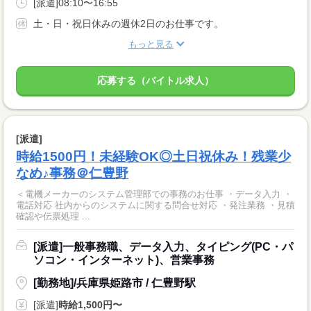
[派遣]08:10〜16:55
土・日・祝日休みの週休2日のお仕事です。
もっと見る
応募する（バイトル求人）
[派遣]
時給1500円！未経験OK◎土日祝休み！残業少
なめ♪事務＠仁豊野
＜電機メーカーのシステム管理部での事務のお仕事 ・データ入力 ・
電話対応 社内からのシステムに関する問合せ対応 ・発注業務 ・見積
確認や伝票処理 ...
[派遣]一般事務職、データ入力、タイピング(PC・パ
ソコン・インターネット)、営業事務
[勤務地]/兵庫県姫路市 / 仁豊野駅
[派遣]
時給1,500円〜