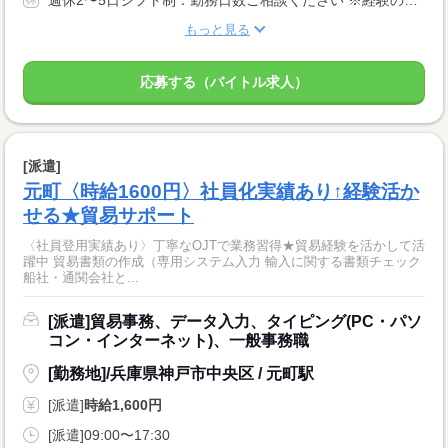
もっと見る
応募する（バイトル求人）
[派遣]
元町〈時給1600円〉社員化実績あり↑経験活か
せる★貿易サポート
〈社員登用実績あり〉丁寧なOJTで業務習得★貿易経験を活かして活
躍中 貿易書類の作成（専用システム入力 輸入に関する書類チェック
船社・通関会社と...
[派遣]貿易事務、データ入力、タイピング(PC・パソ
コン・インターネット)、一般事務職
[勤務地]/兵庫県神戸市中央区 / 元町駅
[派遣]
時給1,600円
[派遣]09:00〜17:30