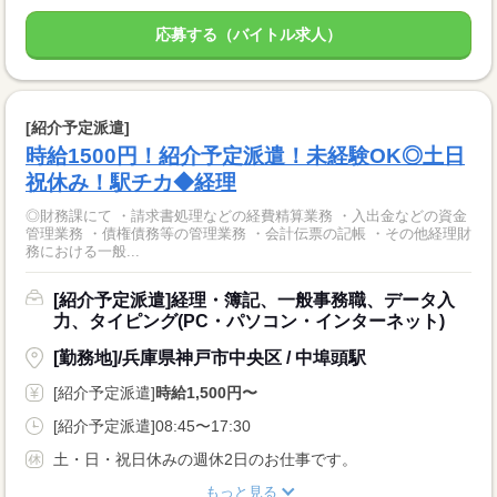
応募する（バイトル求人）
[紹介予定派遣]
時給1500円！紹介予定派遣！未経験OK◎土日
祝休み！駅チカ◆経理
◎財務課にて ・請求書処理などの経費精算業務 ・入出金などの資金
管理業務 ・債権債務等の管理業務 ・会計伝票の記帳 ・その他経理財
務における一般...
[紹介予定派遣]経理・簿記、一般事務職、データ入
力、タイピング(PC・パソコン・インターネット)
[勤務地]/兵庫県神戸市中央区 / 中埠頭駅
[紹介予定派遣]
時給1,500円〜
[紹介予定派遣]08:45〜17:30
土・日・祝日休みの週休2日のお仕事です。
もっと見る