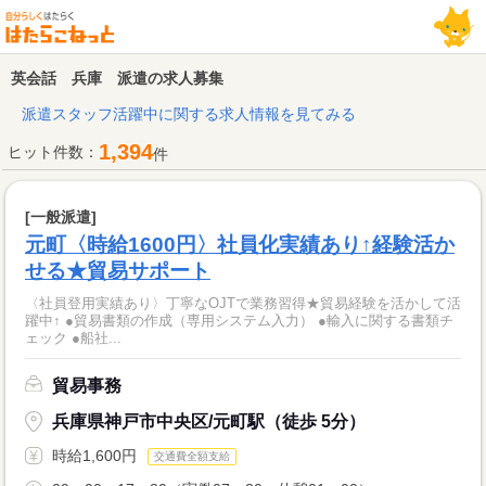
英会話 兵庫 派遣の求人募集
派遣スタッフ活躍中に関する求人情報を見てみる
1,394
ヒット件数：
件
[一般派遣]
元町〈時給1600円〉社員化実績あり↑経験活か
せる★貿易サポート
〈社員登用実績あり〉丁寧なOJTで業務習得★貿易経験を活かして活
躍中↑ ●貿易書類の作成（専用システム入力） ●輸入に関する書類チ
ェック ●船社...
貿易事務
兵庫県神戸市中央区/元町駅（徒歩 5分）
時給1,600円
交通費全額支給