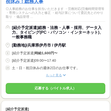
祝休み！総務人事
◎人事総務のお仕事を担当いただきます ・労務対応(労働時間管理等
・専用システムへの入力と修正 ・給与計算について委託先とのやり
取り ・備品管理 ...
[紹介予定派遣]総務・法務・人事・採用、データ入
力、タイピング(PC・パソコン・インターネット)、
一般事務職
[勤務地]/兵庫県伊丹市 / 伊丹駅
[紹介予定派遣]
時給1,600円〜
[紹介予定派遣]09:00〜17:40
土・日・祝日休みの週休2日のお仕事です。
もっと見る
応募する（バイトル求人）
[紹介予定派遣]