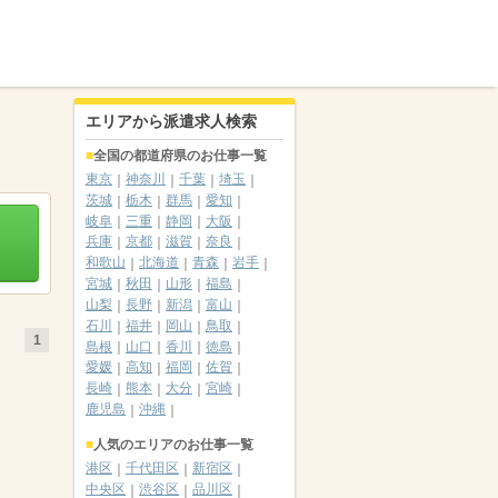
エリアから派遣求人検索
全国の都道府県のお仕事一覧
東京
神奈川
千葉
埼玉
茨城
栃木
群馬
愛知
岐阜
三重
静岡
大阪
兵庫
京都
滋賀
奈良
和歌山
北海道
青森
岩手
宮城
秋田
山形
福島
山梨
長野
新潟
富山
石川
福井
岡山
鳥取
1
島根
山口
香川
徳島
愛媛
高知
福岡
佐賀
長崎
熊本
大分
宮崎
鹿児島
沖縄
人気のエリアのお仕事一覧
港区
千代田区
新宿区
中央区
渋谷区
品川区