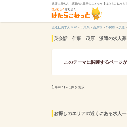
派遣社員求人・派遣のお仕事のことなら【はたらこねっと
派遣社員求人TOP
>
千葉県
>
茂原市
>
外房線
>
茂原
英会話 仕事 茂原 派遣の求人募
このテーマに関連するページ
1
件中 / 1～1件を表示
お探しのエリアの近くにある求人一