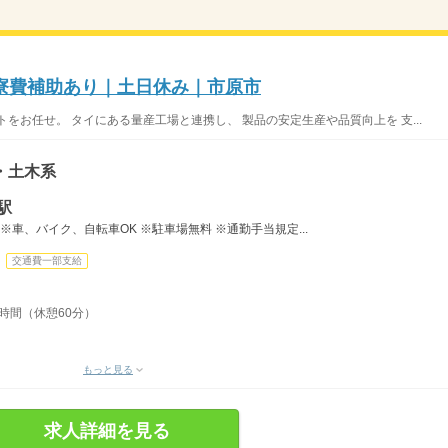
寮費補助あり｜土日休み｜市原市
をお任せ。 タイにある量産工場と連携し、 製品の安定生産や品質向上を 支...
・土木系
駅
※車、バイク、自転車OK ※駐車場無料 ※通勤手当規定...
交通費一部支給
8時間（休憩60分）
もっと見る
求人詳細を見る