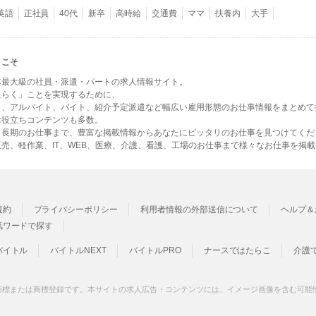
英語
正社員
40代
新卒
高時給
交通費
ママ
扶養内
大手
うこそ
本最大級の社員・派遣・パートの求人情報サイト。
たらく」ことを実現するために、
ト、アルバイト、バイト、紹介予定派遣など幅広い雇用形態のお仕事情報をまとめて
お役立ちコンテンツも多数。
ら長期のお仕事まで、豊富な掲載情報からあなたにピッタリのお仕事を見つけてくだ
売、軽作業、IT、WEB、医療、介護、看護、工場のお仕事まで様々なお仕事を掲
規約
プライバシーポリシー
利用者情報の外部送信について
ヘルプ＆
気ワードで探す
バイトル
バイトルNEXT
バイトルPRO
ナースではたらこ
介護
商標または商標登録です。本サイトの求人広告・コンテンツには、イメージ画像を含む可能