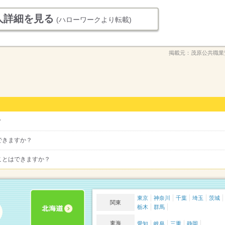
人詳細を見る
(ハローワークより転載)
掲載元：
茂原公共職業
？
できますか？
ことはできますか？
東京
神奈川
千葉
埼玉
茨城
関東
栃木
群馬
東海
愛知
岐阜
三重
静岡