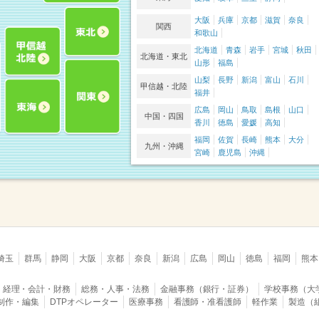
大阪
兵庫
京都
滋賀
奈良
関西
和歌山
北海道
青森
岩手
宮城
秋田
北海道・東北
山形
福島
山梨
長野
新潟
富山
石川
甲信越・北陸
福井
広島
岡山
鳥取
島根
山口
中国・四国
香川
徳島
愛媛
高知
福岡
佐賀
長崎
熊本
大分
九州・沖縄
宮崎
鹿児島
沖縄
埼玉
群馬
静岡
大阪
京都
奈良
新潟
広島
岡山
徳島
福岡
熊本
経理・会計・財務
総務・人事・法務
金融事務（銀行・証券）
学校事務（大
B制作・編集
DTPオペレーター
医療事務
看護師・准看護師
軽作業
製造（