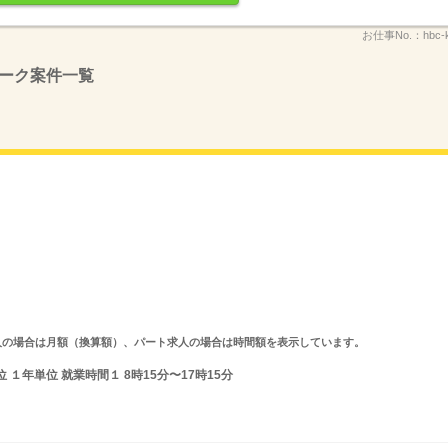
お仕事No.：
hbc-
ーク案件一覧
ルタイム求人の場合は月額（換算額）、パート求人の場合は時間額を表示しています。
１年単位 就業時間１ 8時15分〜17時15分