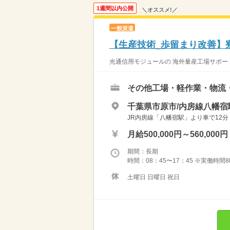
1週間以内公開
＼オススメ!／
一般派遣
【生産技術_歩留まり改善】
光通信用モジュールの 海外量産工場サポート
その他工場・軽作業・物流
千葉県市原市/内房線八幡宿
JR内房線「八幡宿駅」より車で12分 
月給500,000円～560,000円
期間：長期
時間：08：45〜17：45 ※実働時間
土曜日 日曜日 祝日