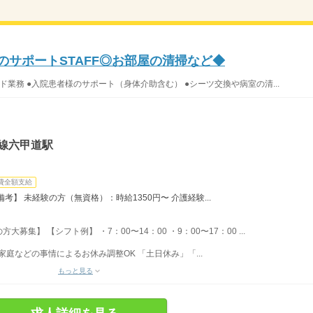
のサポートSTAFF◎お部屋の清掃など◆
ド業務 ●入院患者様のサポート（身体介助含む） ●シーツ交換や病室の清...
線六甲道駅
費全額支給
】 未経験の方（無資格）：時給1350円〜 介護経験...
集】 【シフト例】 ・7：00〜14：00 ・9：00〜17：00 ...
家庭などの事情によるお休み調整OK 「土日休み」「...
もっと見る