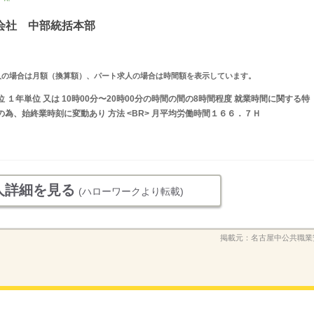
会社 中部統括本部
ルタイム求人の場合は月額（換算額）、パート求人の場合は時間額を表示しています。
１年単位 又は 10時00分〜20時00分の時間の間の8時間程度 就業時間に関する特
為、始終業時刻に変動あり 方法 <BR> 月平均労働時間１６６．７Ｈ
人詳細を見る
(ハローワークより転載)
掲載元：
名古屋中公共職業