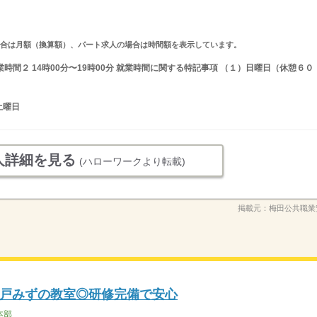
求人の場合は月額（換算額）、パート求人の場合は時間額を表示しています。
 就業時間２ 14時00分〜19時00分 就業時間に関する特記事項 （１）日曜日（休憩６０
）
土曜日
人詳細を見る
(ハローワークより転載)
掲載元：
梅田公共職業
戸みずの教室◎研修完備で安心
本部