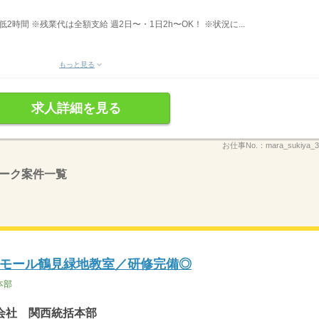
最低2時間 ※残業代は全額支給 週2日〜・1日2h〜OK！ ※状況に...
もっと見る
求人詳細を見る
お仕事No.：
mara_sukiya
ーク案件一覧
モール鶴見緑地教室／研修完備◎
本部
会社 関西統括本部