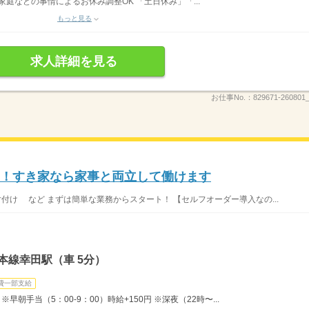
家庭などの事情によるお休み調整OK 「土日休み」「...
もっと見る
求人詳細を見る
お仕事No.：
829671-260801_
K！すき家なら家事と両立して働けます
片付け など まずは簡単な業務からスタート！ 【セルフオーダー導入なの...
本線幸田駅（車 5分）
費一部支給
早朝手当（5：00-9：00）時給+150円 ※深夜（22時〜...