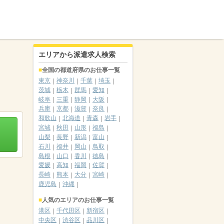
エリアから派遣求人検索
全国の都道府県のお仕事一覧
東京
神奈川
千葉
埼玉
茨城
栃木
群馬
愛知
岐阜
三重
静岡
大阪
兵庫
京都
滋賀
奈良
和歌山
北海道
青森
岩手
宮城
秋田
山形
福島
山梨
長野
新潟
富山
石川
福井
岡山
鳥取
島根
山口
香川
徳島
愛媛
高知
福岡
佐賀
長崎
熊本
大分
宮崎
鹿児島
沖縄
人気のエリアのお仕事一覧
港区
千代田区
新宿区
中央区
渋谷区
品川区