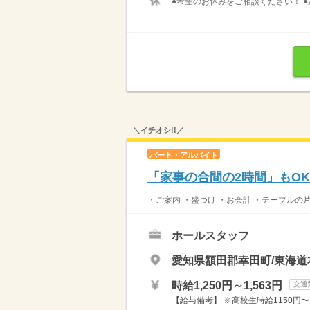
●希望のお休みをご相談ください！ ●
＼イチオシ!!／
パート・アルバイト
「家事の合間の2時間」もO
・ご案内 ・盛つけ ・お会計 ・テーブルの
ホールスタッフ
愛知県額田郡幸田町/東海道
時給1,250円～1,563円
交通
【給与備考】 ※高校生時給1150円〜 ※