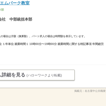
エムパーク教室
本部
会社 中部統括本部
ルタイム求人の場合は月額（換算額）、パート求人の場合は時間額を表示しています。
１年単位 就業時間１ 10時00分〜19時00分 就業時間に関する特記事項 年間総労
人詳細を見る
(ハローワークより転載)
掲載元：
名古屋中公共職業