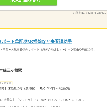
求人詳細を見る
お仕事No.：
829673-260801_
サポート◎配膳/お掃除など◆看護助手
ド業務 ●入院患者様のサポート（身体介助含む） ●シーツ交換や病室の清...
本線三ヶ根駅
費全額支給
】 未経験の方（無資格）：時給1300円〜 介護経験...
集】 【シフト例】 ・7：00〜14：00 ・9：00〜17：00 ...