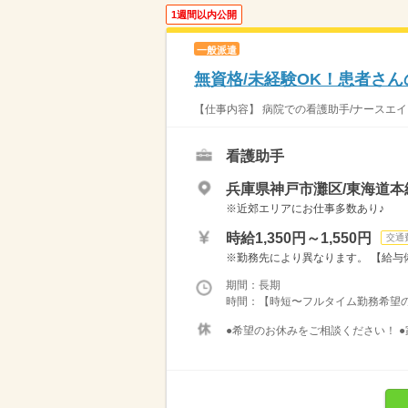
1週間以内公開
一般派遣
無資格/未経験OK！患者さん
【仕事内容】 病院での看護助手/ナースエイ
看護助手
兵庫県神戸市灘区/東海道本
※近郊エリアにお仕事多数あり♪
時給1,350円～1,550円
交通
※勤務先により異なります。 【給与備考
期間：長期
時間：【時短〜フルタイム勤務希望の方大募
●希望のお休みをご相談ください！ ●