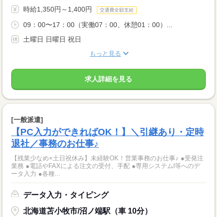
時給1,350円～1,400円
交通費全額支給
09：00〜17：00（実働07：00、休憩01：00）...
土曜日 日曜日 祝日
もっと見る
求人詳細を見る
[一般派遣]
【PC入力ができればOK！】＼引継あり・定時
退社／事務のお仕事♪
【残業少なめ×土日祝休み】未経験OK！営業事務のお仕事♪ ●受発注
業務 ●電話やFAXによる注文の受付、手配 ●専用システムl等へのデ
ータ入力 ●各種...
データ入力・タイピング
北海道苫小牧市/沼ノ端駅（車 10分）