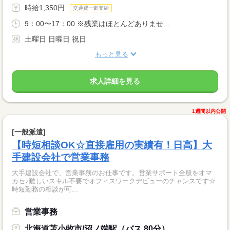
時給1,350円
交通費一部支給
9：00〜17：00 ※残業はほとんどありませ...
土曜日 日曜日 祝日
もっと見る
求人詳細を見る
1週間以内公開
[一般派遣]
【時短相談OK☆直接雇用の実績有！日高】大
手建設会社で営業事務
大手建設会社で、営業事務のお仕事です。営業サポート全般をオマ
カセ♪難しいスキル不要でオフィスワークデビューのチャンスです☆
時短勤務の相談が可...
営業事務
北海道苫小牧市/沼ノ端駅（バス 80分）