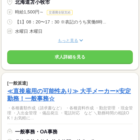
北海道苫小牧市
時給1,500円～
交通費全額支給
【1】08：20〜17：30 ※表記のうち実働8時...
水曜日 木曜日
もっと見る
求人詳細を見る
[一般派遣]
≪直接雇用の可能性あり≫ 大手メーカー×安定
勤務！一般事務☆
・各種書類作成（請求書など） ・各種資料作成 ・勤怠管理 ・現金管
理 ・入出金管理 ・備品発注 ・電話対応 など ＼勤務時間の相談O
K！お気軽に...
一般事務・OA事務