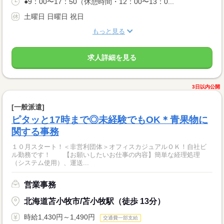
●9：00〜17：50（休憩時間・12：00〜13：0...
土曜日 日曜日 祝日
もっと見る
求人詳細を見る
3日以内公開
[一般派遣]
ピタッと17時まで◎未経験でもOK＊青果物に
関する事務
１０月スタート！＜非営利団体＞オフィスカジュアルＯＫ！自社ビ
ル勤務です！ 【お願いしたいお仕事の内容】簡単な経理処理
（システム使用）、運送...
営業事務
北海道苫小牧市/苫小牧駅（徒歩 13分）
時給1,430円～1,490円
交通費一部支給