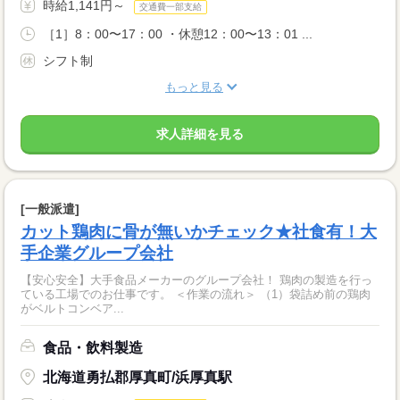
時給1,141円～
交通費一部支給
［1］8：00〜17：00 ・休憩12：00〜13：01 ...
シフト制
もっと見る
求人詳細を見る
[一般派遣]
カット鶏肉に骨が無いかチェック★社食有！大
手企業グループ会社
【安心安全】大手食品メーカーのグループ会社！ 鶏肉の製造を行っ
ている工場でのお仕事です。 ＜作業の流れ＞ （1）袋詰め前の鶏肉
がベルトコンベア...
食品・飲料製造
北海道勇払郡厚真町/浜厚真駅