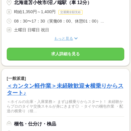
北海道苫小牧市/沼ノ端駅（車 12分）
時給1,350円～1,400円
交通費全額支給
08：30〜17：30（実働08：00、休憩01：00）...
土曜日 日曜日 祝日
もっと見る
求人詳細を見る
[一般派遣]
＜カンタン軽作業＞未経験歓迎★横乗りからス
タート♪
＜ホイルの出庫・入庫業務＞ まずは横乗りからスタート！ 未経験か
らプロのタイヤ交換スキルが身にきます◎ ・タイヤの梱包作業 ・配
達の横乗り（積...
梱包・仕分け・検品