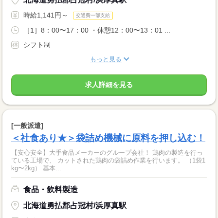
時給1,141円～
交通費一部支給
［1］8：00〜17：00 ・休憩12：00〜13：01 ...
シフト制
もっと見る
求人詳細を見る
[一般派遣]
＜社食あり★＞袋詰め機械に原料を押し込む！
【安心安全】大手食品メーカーのグループ会社！ 鶏肉の製造を行っ
ている工場で、 カットされた鶏肉の袋詰め作業を行います。 （1袋1
kg〜2kg） 基本...
食品・飲料製造
北海道勇払郡占冠村/浜厚真駅