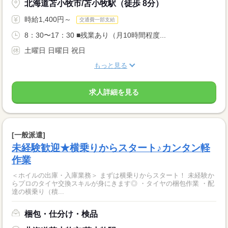
北海道苫小牧市/苫小牧駅（徒歩 8分）
時給1,400円～
交通費一部支給
8：30〜17：30 ■残業あり（月10時間程度...
土曜日 日曜日 祝日
もっと見る
求人詳細を見る
[一般派遣]
未経験歓迎★横乗りからスタート♪カンタン軽
作業
＜ホイルの出庫・入庫業務＞ まずは横乗りからスタート！ 未経験か
らプロのタイヤ交換スキルが身にきます◎ ・タイヤの梱包作業 ・配
達の横乗り（積...
梱包・仕分け・検品