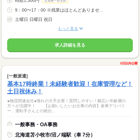
時給1,300円
交通費一部支給
9：00〜17：00 ※残業はほとんどありませ...
土曜日 日曜日 祝日
もっと見る
求人詳細を見る
3日以内公開
[一般派遣]
基本17時終業！未経験者歓迎！在庫管理など！
土日祝休み！
●物流関連会社●憧れの大手企業！質問しやすい！幅広い年齢層の
方々が活躍中！ 【お願いしたいお仕事の内容】倉庫デリバリ
ー、運転手さんとの紙伝...
一般事務・OA事務
北海道苫小牧市/沼ノ端駅（車 7分）