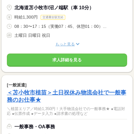
北海道苫小牧市/沼ノ端駅（車 10分）
時給1,300円
交通費全額支給
08：30〜17：15（実働07：45、休憩01：00）...
土曜日 日曜日 祝日
もっと見る
求人詳細を見る
[一般派遣]
＜苫小牧市植苗＞土日祝休み物流会社で一般事
務のお仕事★
＼植苗エリア／時給1,350円！大手物流会社での一般事務★ ●電話対
応 ●伝票作成 ●データ入力 ●請求書の処理など
一般事務・OA事務