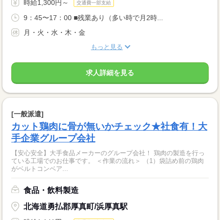
時給1,300円～
交通費一部支給
9：45〜17：00 ■残業あり（多い時で月2時...
月・火・水・木・金
もっと見る
求人詳細を見る
[一般派遣]
カット鶏肉に骨が無いかチェック★社食有！大
手企業グループ会社
【安心安全】大手食品メーカーのグループ会社！ 鶏肉の製造を行っ
ている工場でのお仕事です。 ＜作業の流れ＞ （1）袋詰め前の鶏肉
がベルトコンベア...
食品・飲料製造
北海道勇払郡厚真町/浜厚真駅