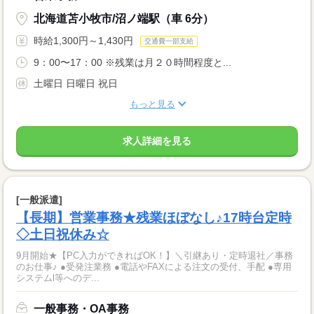
北海道苫小牧市/沼ノ端駅（車 6分）
時給1,300円～1,430円
交通費一部支給
9：00〜17：00 ※残業は月２０時間程度と...
土曜日 日曜日 祝日
もっと見る
求人詳細を見る
[一般派遣]
【長期】営業事務★残業ほぼなし♪17時台定時
◇土日祝休み☆
9月開始★【PC入力ができればOK！】＼引継あり・定時退社／事務
のお仕事♪ ●受発注業務 ●電話やFAXによる注文の受付、手配 ●専用
システムl等へのデ...
一般事務・OA事務