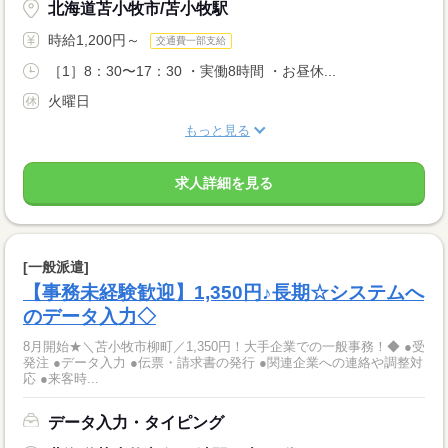
北海道苫小牧市/苫小牧駅
時給1,200円～
交通費一部支給
［1］8：30〜17：30 ・実働8時間 ・お昼休...
火曜日
もっと見る
求人詳細を見る
[一般派遣]
【事務未経験歓迎】1,350円♪長期☆システムへ
のデータ入力◇
8月開始★＼苫小牧市柳町／1,350円！大手企業での一般事務！◆ ●受
発注 ●データ入力 ●伝票・請求書の発行 ●関連企業への連絡や調整対
応 ●来客時...
データ入力・タイピング