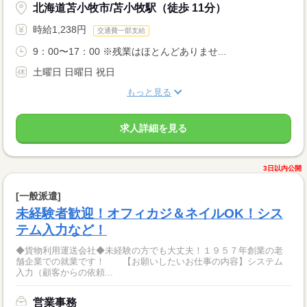
北海道苫小牧市/苫小牧駅（徒歩 11分）
時給1,238円
交通費一部支給
9：00〜17：00 ※残業はほとんどありませ...
土曜日 日曜日 祝日
もっと見る
求人詳細を見る
3日以内公開
[一般派遣]
未経験者歓迎！オフィカジ＆ネイルOK！シス
テム入力など！
◆貨物利用運送会社◆未経験の方でも大丈夫！１９５７年創業の老
舗企業での就業です！ 【お願いしたいお仕事の内容】システム
入力（顧客からの依頼...
営業事務