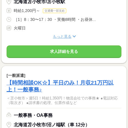
北海道苫小牧市/苫小牧駅
時給1,200円～
交通費一部支給
［1］8：30〜17：30 ・実働8時間 ・お昼休...
火曜日
もっと見る
求人詳細を見る
[一般派遣]
【時間相談OK☆】平日のみ！月収21万円以
上！一般事務♪
＜苫小牧市＞週5日！時給1,350円！物流会社での事務★ ●電話対応
（取次ぎ） ●請求書の処理、伝票作成など
一般事務・OA事務
北海道苫小牧市/沼ノ端駅（車 12分）