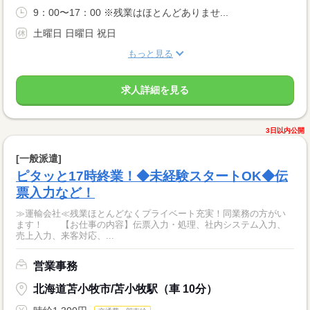
9：00〜17：00 ※残業はほとんどありませ...
土曜日 日曜日 祝日
もっと見る
求人詳細を見る
3日以内公開
[一般派遣]
ピタッと17時終業！◆未経験スタートOK◆伝
票入力など！
≫運輸会社≪残業ほとんどなくプライベート充実！同業務の方がい
ます！ 【お仕事の内容】伝票入力・処理、社内システム入力、
売上入力、来客対応、...
営業事務
北海道苫小牧市/苫小牧駅（車 10分）