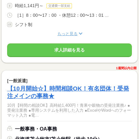
時給1,141円～
交通費一部支給
［1］8：00〜17：00 ・休憩12：00〜13：01 ...
シフト制
もっと見る
求人詳細を見る
1週間以内公開
[一般派遣]
【10月開始☆】時間相談OK！有名団体！受発
注メインの事務★
10月【時間の相談OK】高時給1,400円！青果や穀物の受発注業務♪ ●
受発注業務 ●専用システムを利用した入力 ●ExcelやWordへのフォー
マット入力 ●電...
一般事務・OA事務