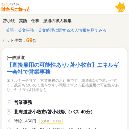
苫小牧 英語 仕事 派遣の求人募集
英語・英文事務・英文経理に関する求人情報を見てみる
69
ヒット件数：
件
[一般派遣]
【直接雇用の可能性あり♪苫小牧市】エネルギ
ー会社で営業事務
エネルギー会社で、営業事務のお仕事です。車通勤OKで通いやす
く、残業もないので働きやすい環境ですよ☆直接雇用の可能性があ
り、ヤリガイ&目標をも...
営業事務
北海道苫小牧市/苫小牧駅（バス 40分）
時給1,450円
交通費一部支給