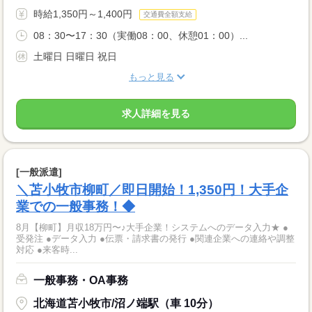
時給1,350円～1,400円
交通費全額支給
08：30〜17：30（実働08：00、休憩01：00）...
土曜日 日曜日 祝日
もっと見る
求人詳細を見る
[一般派遣]
＼苫小牧市柳町／即日開始！1,350円！大手企
業での一般事務！◆
8月【柳町】月収18万円〜♪大手企業！システムへのデータ入力★ ●
受発注 ●データ入力 ●伝票・請求書の発行 ●関連企業への連絡や調整
対応 ●来客時...
一般事務・OA事務
北海道苫小牧市/沼ノ端駅（車 10分）