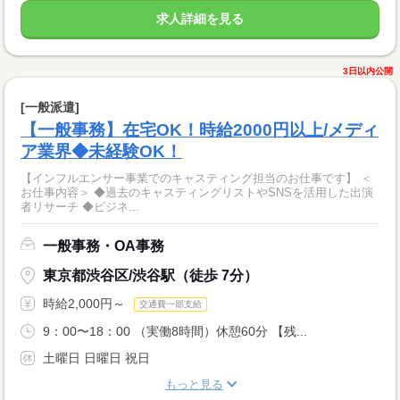
求人詳細を見る
3日以内公開
[一般派遣]
【一般事務】在宅OK！時給2000円以上/メディ
ア業界◆未経験OK！
【インフルエンサー事業でのキャスティング担当のお仕事です】 ＜
お仕事内容＞ ◆過去のキャスティングリストやSNSを活用した出演
者リサーチ ◆ビジネ...
一般事務・OA事務
東京都渋谷区/渋谷駅（徒歩 7分）
時給2,000円～
交通費一部支給
9：00〜18：00 （実働8時間）休憩60分 【残...
土曜日 日曜日 祝日
もっと見る