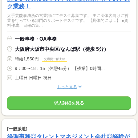
ク業務！
大手芸能事務所の営業部にてデスク募集です。 主に団体客向けに営
業を行っている部門のサポートデスクです。 【具体的には…】 ●資
料作成、日報の集...
一般事務・OA事務
大阪府大阪市中央区/なんば駅（徒歩 5分）
時給1,550円
交通費一部支給
9：30〜18：15（休憩45分） 【残業】0時間...
土曜日 日曜日 祝日
もっと見る
求人詳細を見る
[一般派遣]
経理事務◎タレントマネジメント会社◎経験が