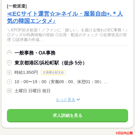
[一般派遣]
≪ECサイト運営☆≫ネイル・服装自由+.＊人
気の韓国エンタメ♪
＼KPOP好き歓迎！／ファンに「嬉しい」を届ける憧れのEC事務！♪
◎グッズや特典情報の登録 ◎出荷・配送のチェック ◎在庫状況の管
理 ◎請求書の作成...
一般事務・OA事務
東京都港区/浜松町駅（徒歩 5分）
時給1,850円
交通費全額支給
10：00〜19：00（実働08：00、休憩01：00）...
土曜日 日曜日 祝日
もっと見る
求人詳細を見る
3日以内公開