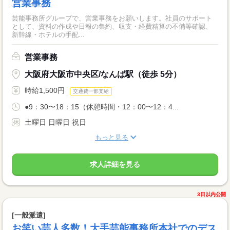
営業事務
芸能事務所グループで、営業事務をお願いします。社員のサポート
として、資料の作成や日報の集約、収支・経費精算の不備等確認、
新幹線・ホテルの手配...
営業事務
大阪府大阪市中央区/なんば駅（徒歩 5分）
時給1,500円
交通費一部支給
●9：30〜18：15（休憩時間・12：00〜12：4...
土曜日 日曜日 祝日
もっと見る
求人詳細を見る
3日以内公開
[一般派遣]
お笑い芸人多数！大手芸能事務所本社でのデス