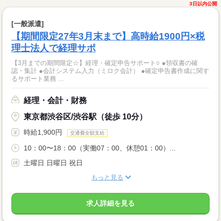
3日以内公開
[一般派遣]
【期間限定27年3月末まで】高時給1900円×税
理士法人で経理サポ
【3月までの期間限定☆】経理・確定申告サポート○ ●領収書の確
認・集計 ●会計システム入力（ミロク会計） ●確定申告書作成に関す
るサポート業務 ...
経理・会計・財務
東京都渋谷区/渋谷駅（徒歩 10分）
時給1,900円
交通費全額支給
10：00〜18：00（実働07：00、休憩01：00）...
土曜日 日曜日 祝日
もっと見る
求人詳細を見る