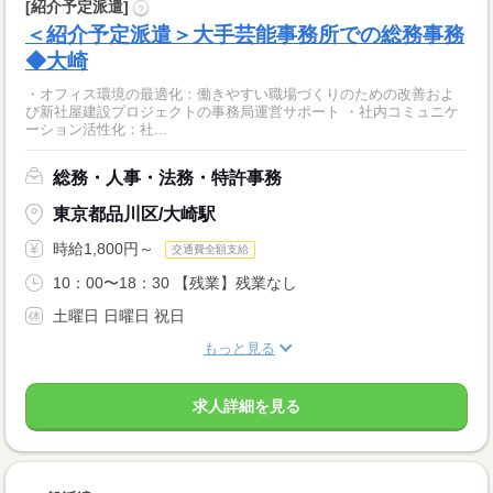
[紹介予定派遣]
?
＜紹介予定派遣＞大手芸能事務所での総務事務
◆大崎
・オフィス環境の最適化：働きやすい職場づくりのための改善およ
び新社屋建設プロジェクトの事務局運営サポート ・社内コミュニケ
ーション活性化：社...
総務・人事・法務・特許事務
東京都品川区/大崎駅
時給1,800円～
交通費全額支給
10：00〜18：30 【残業】残業なし
土曜日 日曜日 祝日
もっと見る
求人詳細を見る