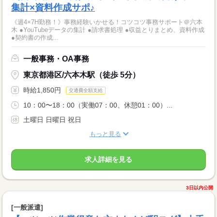
集計×資料作成サポ♪
《週4×7H勤務！》事務経験いかせる！コツコツ事務サポート＠六本
木 ●YouTubeデータの集計 ●請求書処理 ●収益とりまとめ、資料作成
●契約書の作成...
一般事務・OA事務
東京都港区/六本木駅（徒歩 5分）
時給1,850円
交通費全額支給
10：00〜18：00（実働07：00、休憩01：00）...
土曜日 日曜日 祝日
もっと見る
求人詳細を見る
3日以内公開
[一般派遣]