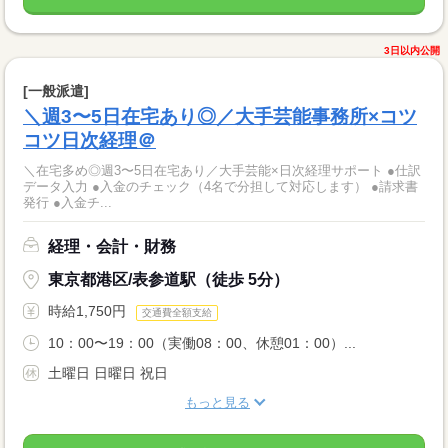
3日以内公開
[一般派遣]
＼週3〜5日在宅あり◎／大手芸能事務所×コツ
コツ日次経理＠
＼在宅多め◎週3〜5日在宅あり／大手芸能×日次経理サポート ●仕訳
データ入力 ●入金のチェック（4名で分担して対応します） ●請求書
発行 ●入金チ...
経理・会計・財務
東京都港区/表参道駅（徒歩 5分）
時給1,750円
交通費全額支給
10：00〜19：00（実働08：00、休憩01：00）...
土曜日 日曜日 祝日
もっと見る