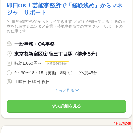
即日OK！芸能事務所で「経験浅め」からマネ
ジャ―サポート
＼ 事務経験“浅め”からトライできます ／ 誰もが知っている！ あの日
本を代表するエンタメ企業・芸能事務所でのマネジャーサポートの
お仕事です！ ...
一般事務・OA事務
東京都新宿区/新宿三丁目駅（徒歩 5分）
時給1,650円～
交通費全額支給
9：30〜18：15（実働：8時間） （休憩45分...
土曜日 日曜日 祝日
もっと見る
求人詳細を見る
3日以内公開