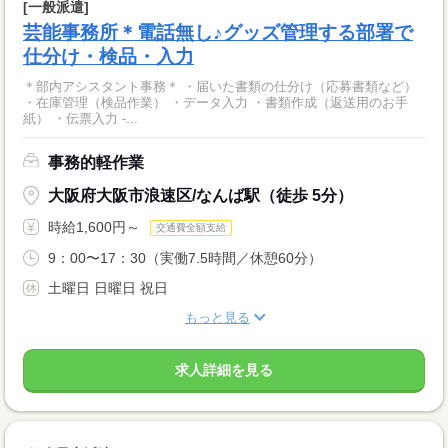
[一般派遣]
芸能事務所＊電話無し♪グッズ管理する部署で
仕分け・検品・入力
＊部内アシスタント事務＊ ・届いた書類の仕分け（応募書類など）
・在庫管理（検品作業） ・データ入力 ・書類作成（返送用のお手
紙） ・伝票入力 -...
事務的軽作業
大阪府大阪市浪速区/なんば駅（徒歩 5分）
時給1,600円～
交通費全額支給
9：00〜17：30（実働7.5時間／休憩60分）
土曜日 日曜日 祝日
もっと見る
求人詳細を見る