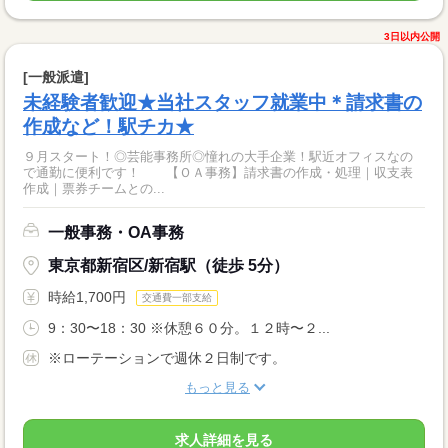
3日以内公開
[一般派遣]
未経験者歓迎★当社スタッフ就業中＊請求書の
作成など！駅チカ★
９月スタート！◎芸能事務所◎憧れの大手企業！駅近オフィスなの
で通勤に便利です！ 【ＯＡ事務】請求書の作成・処理｜収支表
作成｜票券チームとの...
一般事務・OA事務
東京都新宿区/新宿駅（徒歩 5分）
時給1,700円
交通費一部支給
9：30〜18：30 ※休憩６０分。１２時〜２...
※ローテーションで週休２日制です。
もっと見る
求人詳細を見る