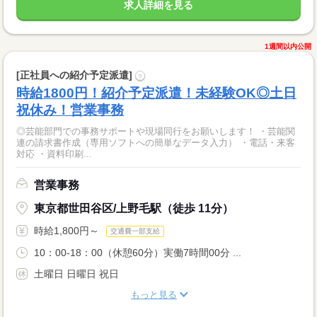
求人詳細を見る
1週間以内公開
[正社員への紹介予定派遣]
?
時給1800円！紹介予定派遣！未経験OK◎土日
祝休み！営業事務
◎芸能部門での事務サポートや現場同行をお願いします！ ・芸能関
連の請求書作成（専用ソフトへの簡単なデータ入力） ・電話・来客
対応 ・資料印刷...
営業事務
東京都世田谷区/上野毛駅（徒歩 11分）
時給1,800円～
交通費一部支給
10：00-18：00（休憩60分）実働7時間00分 ...
土曜日 日曜日 祝日
もっと見る