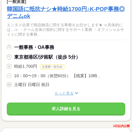
[一般派遣]
韓国語に抵抗ナシ★時給1700円♪K-POP事務◎
デニムok
エンタメ企業で商品物流に関する事務をお任せします★ ≪具体的に
は…≫ ・チーム全体の契約に関するサポート業務 ・オフィシャルサ
イトに関する事務...
一般事務・OA事務
東京都港区/汐留駅（徒歩 5分）
時給1,700円
交通費一部支給
10：00〜19：00（休憩60分） 【残業】10時...
土曜日 日曜日 祝日
もっと見る
求人詳細を見る
3日以内公開