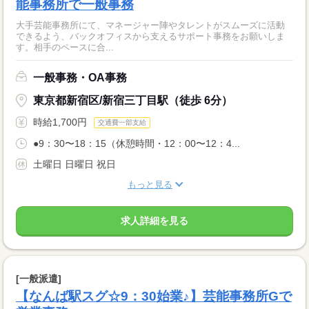
能事務所で一般事務
大手芸能事務所にて、マネージャー陣やタレントがスムーズに活動
できるよう、バックオフィスから支えるサポート事務をお願いしま
す。相手のペースに合...
一般事務・OA事務
東京都新宿区/新宿三丁目駅（徒歩 6分）
時給1,700円
交通費一部支給
●9：30〜18：15（休憩時間・12：00〜12：4...
土曜日 日曜日 祝日
もっと見る
求人詳細を見る
[一般派遣]
【なんば駅スグ☆9：30始業♪】芸能事務所Gで