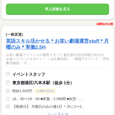
求人詳細を見る
1週間以内公開
[一般派遣]
英語スキル活かせる＊お笑い劇場運営staff＊月
曜のみ＊実働2.5H
お笑い劇場でイベントの運営スタッフ 観光客や在日外国人向けの、
お笑いイベントサポート！ ＜お仕事内容＞ ・開場アナウンス ・予約
番号確認 ・チ...
イベントスタッフ
東京都港区/六本木駅（徒歩 1分）
時給1,650円
交通費全額支給
16：30〜19：00 ■実働：2.5時間 ■休憩：...
【勤務日】 月曜日のみの週1日 ＊月に1〜2...
もっと見る