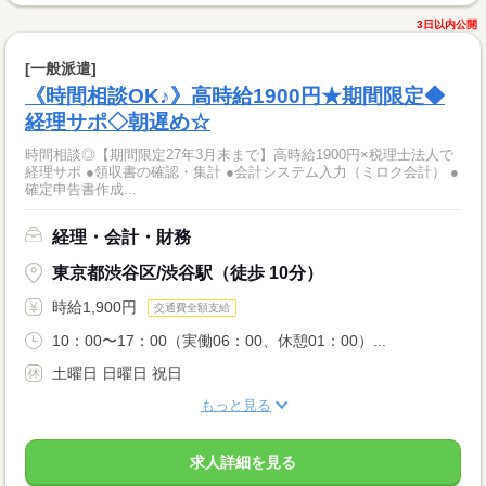
3日以内公開
[一般派遣]
《時間相談OK♪》高時給1900円★期間限定◆
経理サポ◇朝遅め☆
時間相談◎【期間限定27年3月末まで】高時給1900円×税理士法人で
経理サポ ●領収書の確認・集計 ●会計システム入力（ミロク会計） ●
確定申告書作成...
経理・会計・財務
東京都渋谷区/渋谷駅（徒歩 10分）
時給1,900円
交通費全額支給
10：00〜17：00（実働06：00、休憩01：00）...
土曜日 日曜日 祝日
もっと見る
求人詳細を見る