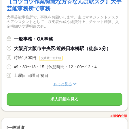
【コツコツ作業得意な方☆なんば駅スグ】大手
芸能事務所で事務
大手芸能事務所で、事務をお願いします。主にマネジメントデスク
のアシスタントとして、収支表作成や経費計上、チケット精算、入
金明細や交通明細の処...
一般事務・OA事務
大阪府大阪市中央区/近鉄日本橋駅（徒歩 3分）
時給1,500円
交通費一部支給
●9：30〜18：15（休憩時間・12：00〜12：4...
土曜日 日曜日 祝日
もっと見る
求人詳細を見る
3日以内公開
[一般派遣]