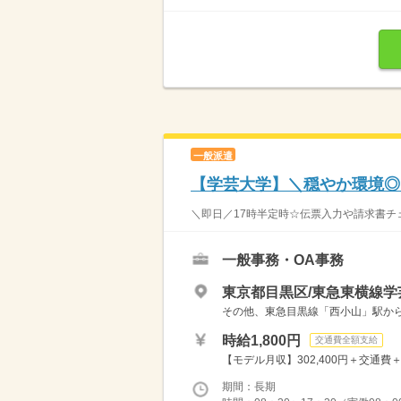
一般派遣
【学芸大学】＼穏やか環境◎
＼即日／17時半定時☆伝票入力や請求書チェ
一般事務・OA事務
東京都目黒区/東急東横線学
その他、東急目黒線「西小山」駅か
時給1,800円
交通費全額支給
【モデル月収】302,400円＋交通費
期間：長期