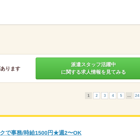
】
派遣スタッフ活躍中
があります
に関する求人情報を見てみる
1
2
3
4
5
…
24
で事務/時給1500円★週2〜OK