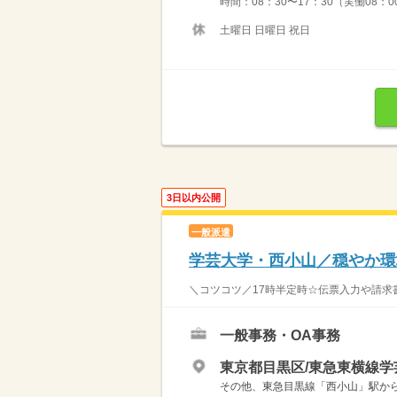
時間：08：30〜17：30（実働08：
土曜日 日曜日 祝日
3日以内公開
一般派遣
学芸大学・西小山／穏やか環境
＼コツコツ／17時半定時☆伝票入力や請求書
一般事務・OA事務
東京都目黒区/東急東横線学
その他、東急目黒線「西小山」駅か