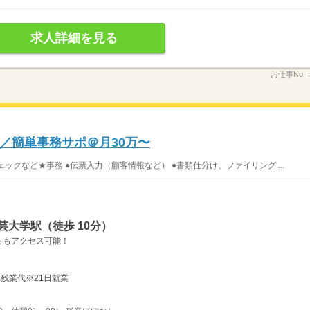
求人詳細を見る
お仕事No.
／簡単事務サポ＠月30万〜
ックなど★事務 ●伝票入力（顧客情報など） ●書類仕分け、ファイリング ...
芸大学駅（徒歩 10分）
らもアクセス可能！
＋残業代※21日就業