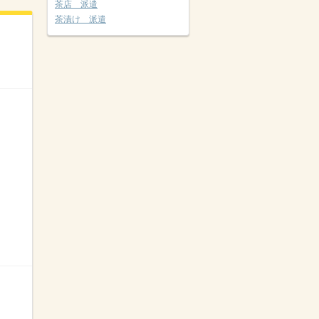
茶店 派遣
茶漬け 派遣