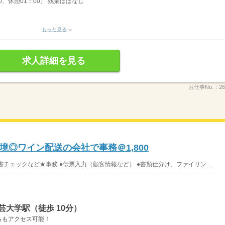
00、休憩01：00） 残業ほぼなし
もっと見る
求人詳細を見る
お仕事No.：
26
◎ワイン配送の会社で事務＠1,800
チェックなど★事務 ●伝票入力（顧客情報など） ●書類仕分け、ファイリン...
芸大学駅（徒歩 10分）
らもアクセス可能！