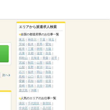
エリアから派遣求人検索
全国の都道府県のお仕事一覧
東京
神奈川
千葉
埼玉
茨城
栃木
群馬
愛知
岐阜
三重
静岡
大阪
兵庫
京都
滋賀
奈良
和歌山
北海道
青森
岩手
宮城
秋田
山形
福島
山梨
長野
新潟
富山
石川
福井
岡山
鳥取
次へ
島根
山口
香川
徳島
愛媛
高知
福岡
佐賀
長崎
熊本
大分
宮崎
鹿児島
沖縄
人気のエリアのお仕事一覧
港区
千代田区
新宿区
中央区
渋谷区
品川区