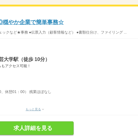
中◎穏やか企業で簡単事務☆
ックなど★事務 ●伝票入力（顧客情報など） ●書類仕分け、ファイリング ...
芸大学駅（徒歩 10分）
らもアクセス可能！
30、休憩01：00） 残業ほぼなし
もっと見る
求人詳細を見る