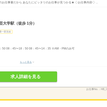
お仕事量だから あなたにピッタリのお仕事が見つかる★ ◇お仕事内容◇ ...
芸大学駅（徒歩 1分）
費一部支給
：50 08：45〜18：50 08：45〜14：35 ※AM・PMのみ可
もっと見る
求人詳細を見る
お仕事No.：
HB_I