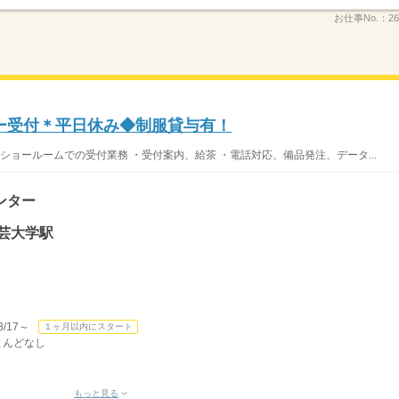
お仕事No.：
26
ー受付＊平日休み◆制服貸与有！
うショールームでの受付業務 ・受付案内、給茶 ・電話対応、備品発注、データ...
ンター
芸大学駅
/17～
１ヶ月以内にスタート
ほとんどなし
もっと見る