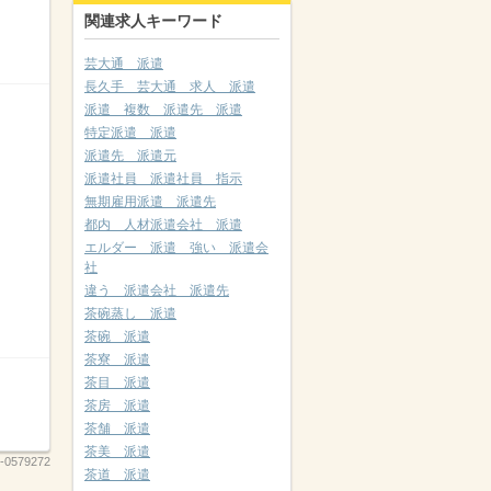
関連求人キーワード
芸大通 派遣
長久手 芸大通 求人 派遣
派遣 複数 派遣先 派遣
特定派遣 派遣
派遣先 派遣元
派遣社員 派遣社員 指示
無期雇用派遣 派遣先
都内 人材派遣会社 派遣
エルダー 派遣 強い 派遣会
社
違う 派遣会社 派遣先
茶碗蒸し 派遣
茶碗 派遣
茶寮 派遣
茶目 派遣
茶房 派遣
茶舗 派遣
茶美 派遣
-0579272
茶道 派遣