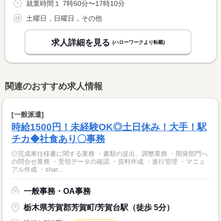
就業時間１ 7時50分〜17時10分
土曜日，日曜日，その他
求人詳細を見る
(ハローワークより転載)
関連のおすすめ求人情報
[一般派遣]
時給1500円！未経験OK◎土日休み！大手！駅
チカ◆社食あり〇事務
◎完成車仕様書に関する業務 ・書類の提出、調整業務 ・開発部門へ
の問合せ業務 ・受領データの確認 ・資料作成 ・進行管理 ・マニュ
アル作成 ・shar...
一般事務・OA事務
栃木県芳賀郡芳賀町/芳賀台駅（徒歩 5分）