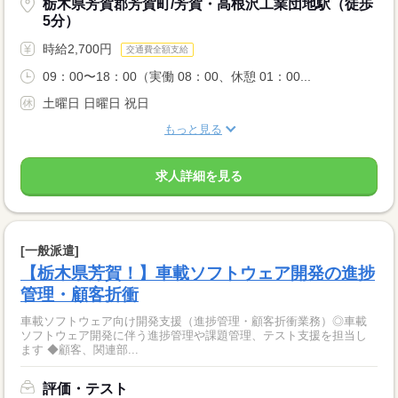
栃木県芳賀郡芳賀町/芳賀・高根沢工業団地駅（徒歩
5分）
時給2,700円
交通費全額支給
09：00〜18：00（実働 08：00、休憩 01：00...
土曜日 日曜日 祝日
もっと見る
求人詳細を見る
[一般派遣]
【栃木県芳賀！】車載ソフトウェア開発の進捗
管理・顧客折衝
車載ソフトウェア向け開発支援（進捗管理・顧客折衝業務）◎車載
ソフトウェア開発に伴う進捗管理や課題管理、テスト支援を担当し
ます ◆顧客、関連部...
評価・テスト