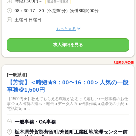
時給1,500円～
交通費一部支給
08：30-17：30（休憩60分）実働8時間00分 ...
土曜日 日曜日
もっと見る
求人詳細を見る
1週間以内公開
[一般派遣]
【芳賀】＜時短★9：00〜16：00＞人気の一般
事務＠1,500円
【1500円★】教えてもらえる環境があるって嬉しい♪一般事務のお仕
事◇ ●入出荷の指示・報告 ●データ入力 ●伝票作成 ●路線便の手配 ●
電話対応 ●...
一般事務・OA事務
栃木県芳賀郡芳賀町/芳賀町工業団地管理センター前