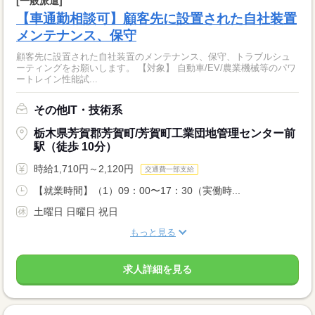
[一般派遣]
【車通勤相談可】顧客先に設置された自社装置
メンテナンス、保守
顧客先に設置された自社装置のメンテナンス、保守、トラブルシュ
ーティングをお願いします。 【対象】 自動車/EV/農業機械等のパワ
ートレイン性能試...
その他IT・技術系
栃木県芳賀郡芳賀町/芳賀町工業団地管理センター前
駅（徒歩 10分）
時給1,710円～2,120円
交通費一部支給
【就業時間】（1）09：00〜17：30（実働時...
土曜日 日曜日 祝日
もっと見る
求人詳細を見る