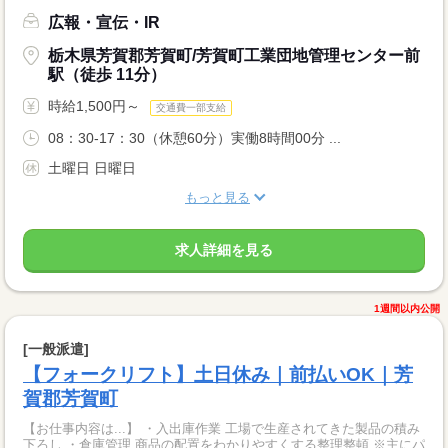
広報・宣伝・IR
栃木県芳賀郡芳賀町/芳賀町工業団地管理センター前
駅（徒歩 11分）
時給1,500円～
交通費一部支給
08：30-17：30（休憩60分）実働8時間00分 ...
土曜日 日曜日
もっと見る
求人詳細を見る
1週間以内公開
[一般派遣]
【フォークリフト】土日休み｜前払いOK｜芳
賀郡芳賀町
【お仕事内容は...】 ・入出庫作業 工場で生産されてきた製品の積み
下ろし ・倉庫管理 商品の配置をわかりやすくする整理整頓 ※主にパ