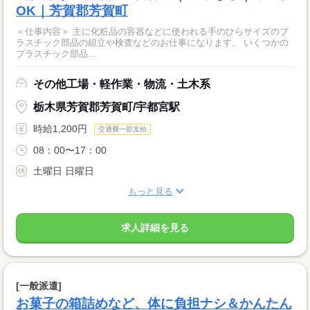
OK｜芳賀郡芳賀町
＜仕事内容＞ 主に化粧品の容器などに使われる手のひらサイズのプ
ラスチック部品の組立や検査などのお仕事になります。 いくつかの
プラスチック部品...
その他工場・軽作業・物流・土木系
栃木県芳賀郡芳賀町/宇都宮駅
時給1,200円
交通費一部支給
08：00〜17：00
土曜日 日曜日
もっと見る
求人詳細を見る
[一般派遣]
お菓子の箱詰めなど、体に負担ナシ＆かんたん