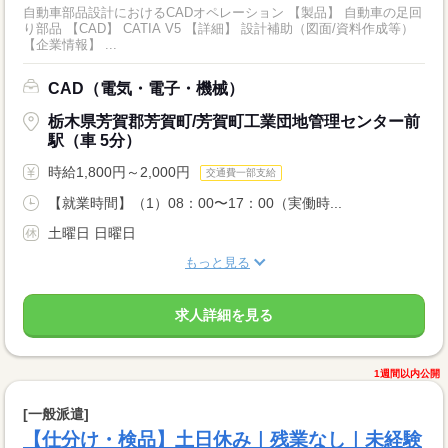
自動車部品設計におけるCADオペレーション 【製品】 自動車の足回
り部品 【CAD】 CATIA V5 【詳細】 設計補助（図面/資料作成等）
【企業情報】 ...
CAD（電気・電子・機械）
栃木県芳賀郡芳賀町/芳賀町工業団地管理センター前
駅（車 5分）
時給1,800円～2,000円
交通費一部支給
【就業時間】（1）08：00〜17：00（実働時...
土曜日 日曜日
もっと見る
求人詳細を見る
1週間以内公開
[一般派遣]
【仕分け・検品】土日休み｜残業なし｜未経験