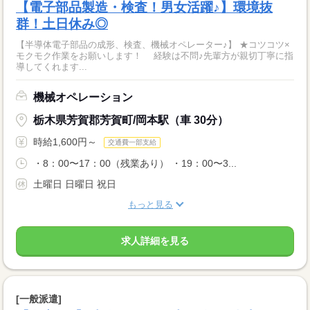
【電子部品製造・検査！男女活躍♪】環境抜
群！土日休み◎
【半導体電子部品の成形、検査、機械オペレーター♪】 ★コツコツ×
モクモク作業をお願いします！ 経験は不問♪先輩方が親切丁寧に指
導してくれます...
機械オペレーション
栃木県芳賀郡芳賀町/岡本駅（車 30分）
時給1,600円～
交通費一部支給
・8：00〜17：00（残業あり） ・19：00〜3...
土曜日 日曜日 祝日
もっと見る
求人詳細を見る
[一般派遣]