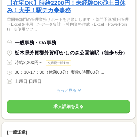
【在宅OK】時給2200円！未経験OK◎土日休
み！大手！駅チカ◆事務
◎開発部門の管理業務サポートをお願いします ・部門予算/費用管理
・Excelを使用したデータ集計 ・社内資料作成（Excel・PowerPoin
t） ※使用ソフ...
一般事務・OA事務
栃木県芳賀郡芳賀町/かしの森公園前駅（徒歩 5分）
時給2,200円～
交通費一部支給
08：30-17：30（休憩60分）実働8時間00分 ...
土曜日 日曜日
もっと見る
求人詳細を見る
[一般派遣]