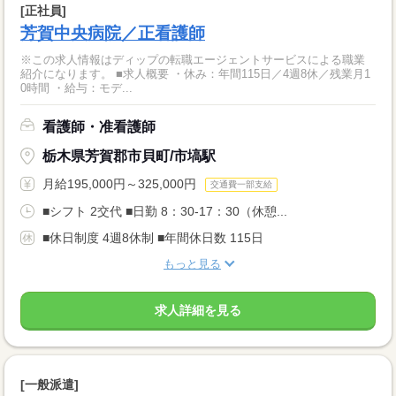
[正社員]
芳賀中央病院／正看護師
※この求人情報はディップの転職エージェントサービスによる職業
紹介になります。 ■求人概要 ・休み：年間115日／4週8休／残業月1
0時間 ・給与：モデ...
看護師・准看護師
栃木県芳賀郡市貝町/市塙駅
月給195,000円～325,000円
交通費一部支給
■シフト 2交代 ■日勤 8：30-17：30（休憩...
■休日制度 4週8休制 ■年間休日数 115日
もっと見る
求人詳細を見る
[一般派遣]