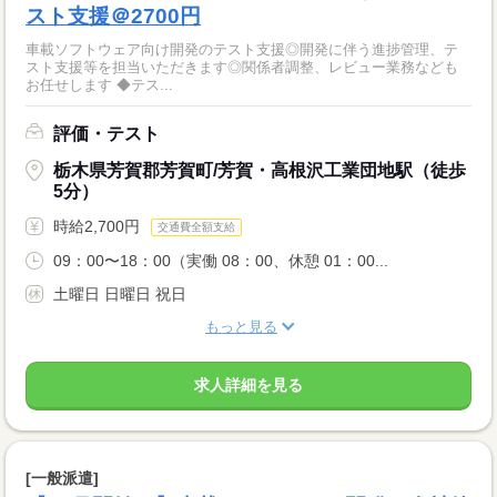
スト支援＠2700円
車載ソフトウェア向け開発のテスト支援◎開発に伴う進捗管理、テ
スト支援等を担当いただきます◎関係者調整、レビュー業務なども
お任せします ◆テス...
評価・テスト
栃木県芳賀郡芳賀町/芳賀・高根沢工業団地駅（徒歩
5分）
時給2,700円
交通費全額支給
09：00〜18：00（実働 08：00、休憩 01：00...
土曜日 日曜日 祝日
もっと見る
求人詳細を見る
[一般派遣]