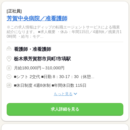
[正社員]
芳賀中央病院／准看護師
※この求人情報はディップの転職エージェントサービスによる職業
紹介になります。 ■求人概要 ・休み：年間115日／4週8休／残業月1
0時間 ・給与：モデ...
看護師・准看護師
栃木県芳賀郡市貝町/市塙駅
月給180,000円～310,000円
■シフト 2交代 ■日勤 8：30-17：30（休憩...
■休日制度 4週8休制 ■年間休日数 115日
もっと見る
求人詳細を見る