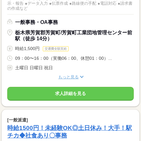
示・報告 ●データ入力 ●伝票作成 ●路線便の手配 ●電話対応 ●請求書
の作成など
一般事務・OA事務
栃木県芳賀郡芳賀町/芳賀町工業団地管理センター前
駅（徒歩 14分）
時給1,500円
交通費全額支給
09：00〜16：00（実働06：00、休憩01：00）...
土曜日 日曜日 祝日
もっと見る
求人詳細を見る
[一般派遣]
時給1500円！未経験OK◎土日休み！大手！駅
チカ◆社食あり〇事務