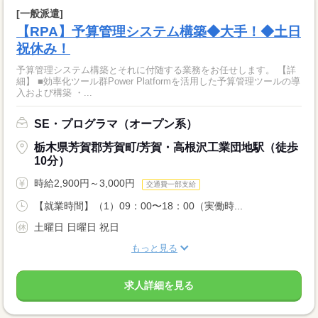
[一般派遣]
【RPA】予算管理システム構築◆大手！◆土日
祝休み！
予算管理システム構築とそれに付随する業務をお任せします。 【詳
細】 ■効率化ツール群Power Platformを活用した予算管理ツールの導
入および構築 ・...
SE・プログラマ（オープン系）
栃木県芳賀郡芳賀町/芳賀・高根沢工業団地駅（徒歩
10分）
時給2,900円～3,000円
交通費一部支給
【就業時間】（1）09：00〜18：00（実働時...
土曜日 日曜日 祝日
もっと見る
求人詳細を見る