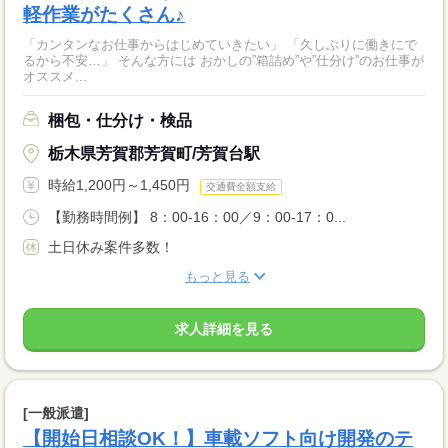
軽作業がたくさん♪
「カンタンなお仕事からはじめていきたい」 「久しぶりに働きにで
るから不安…」 そんな方には おかしの”箱詰め”や”仕分け”のお仕事が
オススメ...
梱包・仕分け・検品
栃木県芳賀郡芳賀町/芳賀台駅
時給1,200円～1,450円
交通費全額支給
【勤務時間例】 8：00-16：00／9：00-17：0...
土日休み案件多数！
もっと見る
求人詳細を見る
[一般派遣]
【開始日相談OK！】車載ソフト向け開発のテ