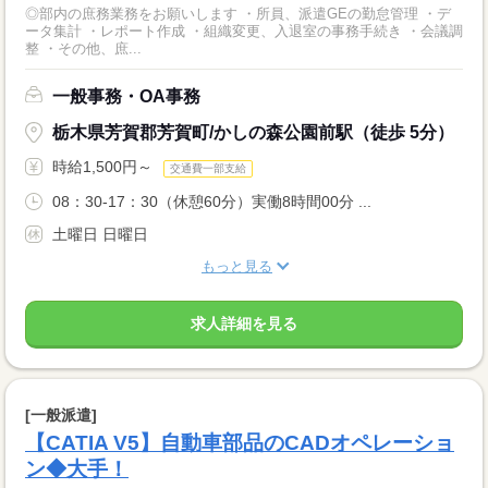
◎部内の庶務業務をお願いします ・所員、派遣GEの勤怠管理 ・デ
ータ集計 ・レポート作成 ・組織変更、入退室の事務手続き ・会議調
整 ・その他、庶...
一般事務・OA事務
栃木県芳賀郡芳賀町/かしの森公園前駅（徒歩 5分）
時給1,500円～
交通費一部支給
08：30-17：30（休憩60分）実働8時間00分 ...
土曜日 日曜日
もっと見る
求人詳細を見る
[一般派遣]
【CATIA V5】自動車部品のCADオペレーショ
ン◆大手！