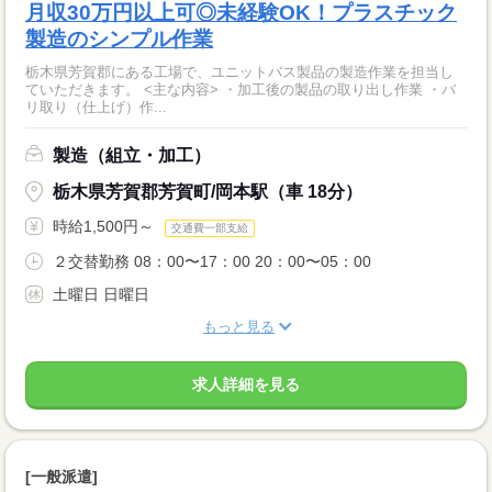
月収30万円以上可◎未経験OK！プラスチック
製造のシンプル作業
栃木県芳賀郡にある工場で、ユニットバス製品の製造作業を担当し
ていただきます。 <主な内容> ・加工後の製品の取り出し作業 ・バ
リ取り（仕上げ）作...
製造（組立・加工）
栃木県芳賀郡芳賀町/岡本駅（車 18分）
時給1,500円～
交通費一部支給
２交替勤務 08：00〜17：00 20：00〜05：00
土曜日 日曜日
もっと見る
求人詳細を見る
[一般派遣]