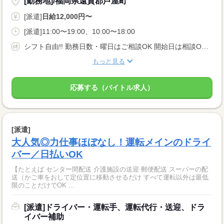
[勤務地]/福岡県遠賀郡芦屋町
[派遣]
日給12,000円〜
[派遣]11:00〜19:00、10:00〜18:00
シフト自由!! 勤務日数・曜日はご相談OK 開始日は相談OK♪ 「今週は予定があるから、来週から入れる」 「今すぐにでも働ける」 「冬休みに短期でガッツリ」 あなたに合わせて開始できます!
もっと見る
応募する（バイトル求人）
[派遣]
大人気◎力仕事ほぼなし！運転メインのドライ
バー／日払いOK
【たとえば センター間配送 介護施設の送迎 郵便配送 スーパーの配
送（かご車をおして定位置に移動させるだけ すべて運転以外は最低
限のことだけでOK ...
[派遣]ドライバー・運転手、運転代行・送迎、ドラ
イバー補助