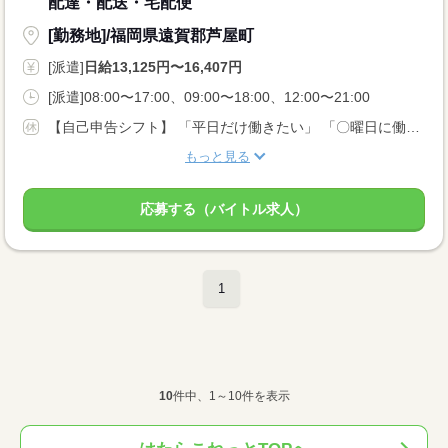
配達・配送・宅配便
[勤務地]/福岡県遠賀郡芦屋町
[派遣]
日給13,125円〜16,407円
[派遣]08:00〜17:00、09:00〜18:00、12:00〜21:00
【自己申告シフト】 「平日だけ働きたい」 「〇曜日に働きたい」 など、働き方は自分で選べます。 曜日・時間についてのご希望も 面談の際に教えてくださいね。 ※こちらは中型以上のお仕事の例です
もっと見る
応募する（バイトル求人）
1
10
件中、1～10件を表示