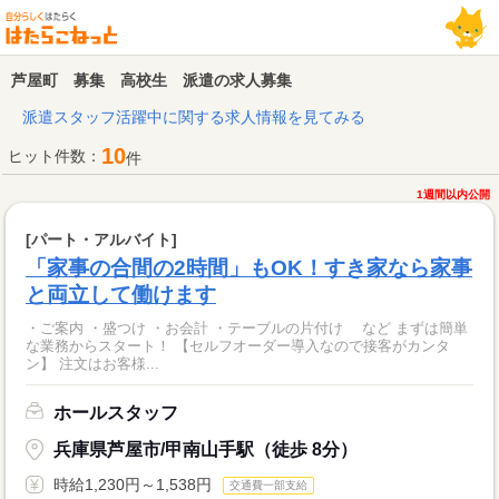
芦屋町 募集 高校生 派遣の求人募集
派遣スタッフ活躍中に関する求人情報を見てみる
10
ヒット件数：
件
1週間以内公開
[パート・アルバイト]
「家事の合間の2時間」もOK！すき家なら家事
と両立して働けます
・ご案内 ・盛つけ ・お会計 ・テーブルの片付け など まずは簡単
な業務からスタート！ 【セルフオーダー導入なので接客がカンタ
ン】 注文はお客様...
ホールスタッフ
兵庫県芦屋市/甲南山手駅（徒歩 8分）
時給1,230円～1,538円
交通費一部支給