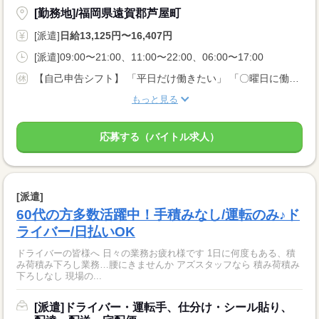
[勤務地]/福岡県遠賀郡芦屋町
[派遣]
日給13,125円〜16,407円
[派遣]09:00〜21:00、11:00〜22:00、06:00〜17:00
【自己申告シフト】 「平日だけ働きたい」 「〇曜日に働きたい」 など、働き方は自分で選べます。 曜日・時間についてのご希望も 面談の際に教えてくださいね。 ※こちらは中型以上のお仕事の例です
もっと見る
応募する（バイトル求人）
[派遣]
60代の方多数活躍中！手積みなし/運転のみ♪ド
ライバー/日払いOK
ドライバーの皆様へ 日々の業務お疲れ様です 1日に何度もある、積
み荷積み下ろし業務…腰にきませんか アズスタッフなら 積み荷積み
下ろしなし 現場の...
[派遣]ドライバー・運転手、仕分け・シール貼り、