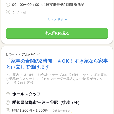
00：00〜00：00 ※1日実働最低2時間 ※残業...
シフト制
もっと見る
求人詳細を見る
[パート・アルバイト]
「家事の合間の2時間」もOK！すき家なら家事
と両立して働けます
・ご案内 ・盛つけ ・お会計 ・テーブルの片付け など まずは簡単
な業務からスタート！ 【セルフオーダー導入なので接客がカンタ
ン】 注文はお客様...
ホールスタッフ
愛知県蒲郡市/三河三谷駅（徒歩 7分）
時給1,200円～1,500円
交通費一部支給