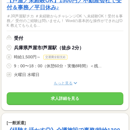
【芦屋／未経験OK】1500円／不動産会社で受
付＆事務／平日休み♪
＃JR芦屋駅チカ ＃未経験からチャレンジOK ＼未経験OK！受付＆事
務／ 受付のご経験は問いません！ Wordの基本的な操作ができればO
K 教えてもらえる...
受付
兵庫県芦屋市/芦屋駅（徒歩 2分）
時給1,500円～
交通費全額支給
9：00〜18：00（休憩60分・実働8時間）＜残...
火曜日 水曜日
もっと見る
求人詳細を見る
[一般派遣]