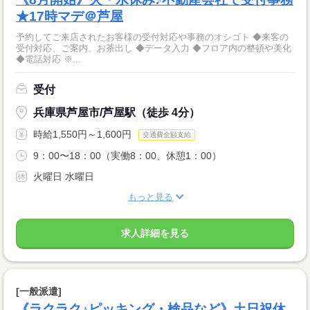
★17時マデ＠芦屋
予約してご来店されたお客様の受付対応や事務のオシゴト ◆来客の
受付対応、ご案内、お茶出し ◆データ入力 ◆フロア内の整頓や美化
◆電話対応 ※...
受付
兵庫県芦屋市/芦屋駅（徒歩 4分）
時給1,550円～1,600円
交通費全額支給
9：00〜18：00（実働8：00、休憩1：00）
火曜日 水曜日
もっと見る
求人詳細を見る
[一般派遣]
《ラクラク♪ピッキング・検品など》土日祝休