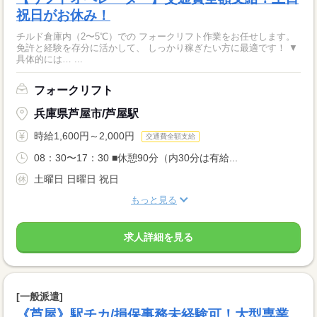
祝日がお休み！
チルド倉庫内（2〜5℃）での フォークリフト作業をお任せします。
免許と経験を存分に活かして、 しっかり稼ぎたい方に最適です！ ▼
具体的には… ...
フォークリフト
兵庫県芦屋市/芦屋駅
時給1,600円～2,000円
交通費全額支給
08：30〜17：30 ■休憩90分（内30分は有給...
土曜日 日曜日 祝日
もっと見る
求人詳細を見る
[一般派遣]
《芦屋》駅チカ/損保事務未経験可！大型専業