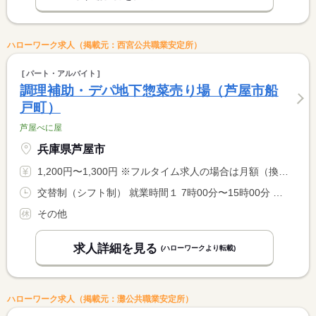
ハローワーク求人（掲載元：西宮公共職業安定所）
パート・アルバイト
調理補助・デパ地下惣菜売り場（芦屋市船
戸町）
芦屋べに屋
兵庫県芦屋市
1,200円〜1,300円 ※フルタイム求人の場合は月額（換算額）、パート求人の場合は時間額を表示しています。
交替制（シフト制） 就業時間１ 7時00分〜15時00分 又は 14時00分〜20時15分の時間の間の4時間以上 就業時間に関する特記事項 （１）休憩６０分 <BR> 午前中勤務可能な方大歓迎 <BR> ８時や９時から勤務開始など相談可
その他
求人詳細を見る
(ハローワークより転載)
ハローワーク求人（掲載元：灘公共職業安定所）