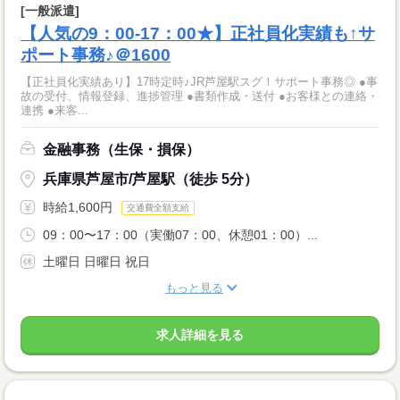
[一般派遣]
【人気の9：00-17：00★】正社員化実績も↑サ
ポート事務♪＠1600
【正社員化実績あり】17時定時♪JR芦屋駅スグ！サポート事務◎ ●事
故の受付、情報登録、進捗管理 ●書類作成・送付 ●お客様との連絡・
連携 ●来客...
金融事務（生保・損保）
兵庫県芦屋市/芦屋駅（徒歩 5分）
時給1,600円
交通費全額支給
09：00〜17：00（実働07：00、休憩01：00）...
土曜日 日曜日 祝日
もっと見る
求人詳細を見る