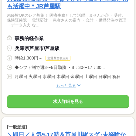
も活躍中＊JR芦屋駅
未経験OKのレア募集！ 医療事務として活躍しませんか◎ ・受付、
保険証確認 ・電話応対 ・患者さんの案内 ・会計 ・備品発注や管理
・データ入力 な...
事務的軽作業
兵庫県芦屋市/芦屋駅
時給1,300円～
交通費全額支給
◆シフト制で週3〜5日勤務 ・8：30〜17：30...
月曜日 火曜日 水曜日 木曜日 金曜日 土曜日 日曜日 祝日
もっと見る
求人詳細を見る
[一般派遣]
＼即日／人気9-17時＆芦屋川駅スグ♪未経験か