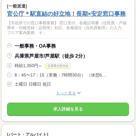
[一般派遣]
官公庁＊駅直結の好立地！長期×安定窓口事務
【市役所での窓口事務業務】 窓口受付、各種証明書（住民票・戸籍
謄本・印鑑登録・証明等）対応、各種届出（住民異動等）の入力、
フロア案内業務、そ...
一般事務・OA事務
兵庫県芦屋市/芦屋駅（徒歩 2分）
時給1,350円～
交通費全額支給
8：45〜17：15（実働：7時間30分） （休憩6...
土曜日 日曜日 祝日
もっと見る
求人詳細を見る
[パート・アルバイト]