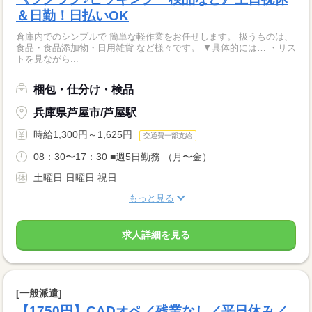
＆日勤！日払いOK
倉庫内でのシンプルで 簡単な軽作業をお任せします。 扱うものは、
食品・食品添加物・日用雑貨 など様々です。 ▼具体的には… ・リス
トを見ながら...
梱包・仕分け・検品
兵庫県芦屋市/芦屋駅
時給1,300円～1,625円
交通費一部支給
08：30〜17：30 ■週5日勤務 （月〜金）
土曜日 日曜日 祝日
もっと見る
求人詳細を見る
[一般派遣]
【1750円】CADオペ／残業なし／平日休み／