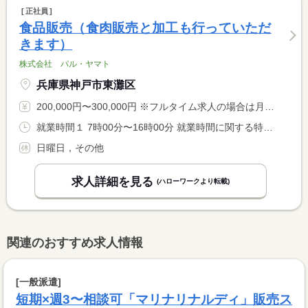
正社員
食品販売（食肉販売と加工も行っていただ
きます）
株式会社 パル・ヤマト
兵庫県神戸市東灘区
200,000円〜300,000円 ※フルタイム求人の場合は月額（換算額）、パート求人の場合は時間額を表示しています。
就業時間１ 7時00分〜16時00分 就業時間に関する特記事項 人員状況等により、出勤時間が１時間程度前後することがあります <BR> 。
日曜日，その他
求人詳細を見る
(ハローワークより転載)
関連のおすすめ求人情報
[一般派遣]
短期×週3〜相談可「マリナリナルディ」販売ス