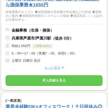
ら損保事務★1650円
損保事務のオシゴト ◆損害保険の見積書や申込書などの作成 ◆満期
のご案内 ◆保険契約内容のシステムへの登録 ◆電話対応 ＝＝上記の
お仕事以外も...
金融事務（生保・損保）
兵庫県芦屋市/芦屋川駅（徒歩 3分）
時給1,650円
交通費全額支給
9：00〜17：00（実働7：00、休憩1：00）
土曜日 日曜日 祝日
もっと見る
求人詳細を見る
[一般派遣]
業界未経験OK×オフィスワーク！土日祝休み◎