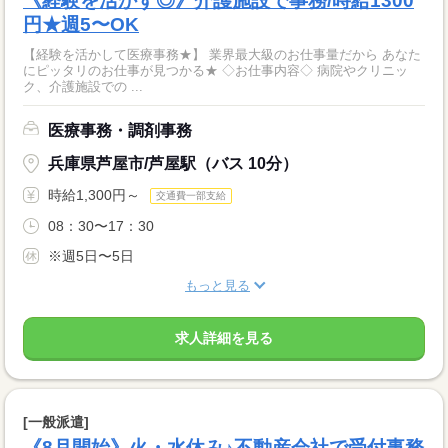
《経験を活かす◎》介護施設で事務/時給1300
円★週5〜OK
【経験を活かして医療事務★】 業界最大級のお仕事量だから あなた
にピッタリのお仕事が見つかる★ ◇お仕事内容◇ 病院やクリニッ
ク、介護施設での ...
医療事務・調剤事務
兵庫県芦屋市/芦屋駅（バス 10分）
時給1,300円～
交通費一部支給
08：30〜17：30
※週5日〜5日
もっと見る
求人詳細を見る
[一般派遣]
《8月開始》火・水休み♪不動産会社で受付事務