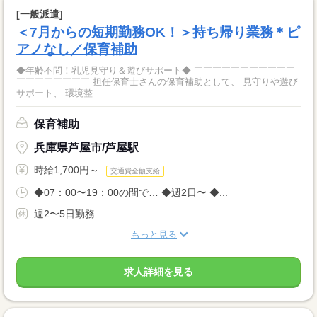
[一般派遣]
＜7月からの短期勤務OK！＞持ち帰り業務＊ピ
アノなし／保育補助
◆年齢不問！乳児見守り＆遊びサポート◆ ￣￣￣￣￣￣￣￣￣￣￣
￣￣￣￣￣￣￣￣ 担任保育士さんの保育補助として、 見守りや遊び
サポート、 環境整...
保育補助
兵庫県芦屋市/芦屋駅
時給1,700円～
交通費全額支給
◆07：00〜19：00の間で… ◆週2日〜 ◆...
週2〜5日勤務
もっと見る
求人詳細を見る