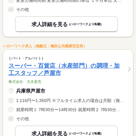
変形労働時間制 変形労働時間制の単位 １ヶ月単位 又は 6時30分〜20時00分の時間の間の8時間程度 就業時間に関する特記事項 実働８時間
その他
求人詳細を見る
(ハローワークより転載)
ハローワーク求人（掲載元：梅田公共職業安定所）
パート・アルバイト
スーパー・百貨店（水産部門）の調理・加
工スタッフ／芦屋市
株式会社 大水直売
兵庫県芦屋市
1,116円〜1,350円 ※フルタイム求人の場合は月額（換算額）、パート求人の場合は時間額を表示しています。
就業時間１ 7時30分〜14時30分 就業時間２ 7時30分〜11時30分 又は 7時30分〜14時30分の時間の間の4時間以上 就業時間に関する特記事項 休憩時間は勤務時間により法定通り
その他
求人詳細を見る
(ハローワークより転載)