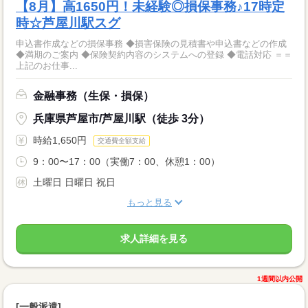
【8月】高1650円！未経験◎損保事務♪17時定
時☆芦屋川駅スグ
申込書作成などの損保事務 ◆損害保険の見積書や申込書などの作成
◆満期のご案内 ◆保険契約内容のシステムへの登録 ◆電話対応 ＝＝
上記のお仕事...
金融事務（生保・損保）
兵庫県芦屋市/芦屋川駅（徒歩 3分）
時給1,650円
交通費全額支給
9：00〜17：00（実働7：00、休憩1：00）
土曜日 日曜日 祝日
もっと見る
求人詳細を見る
1週間以内公開
[一般派遣]