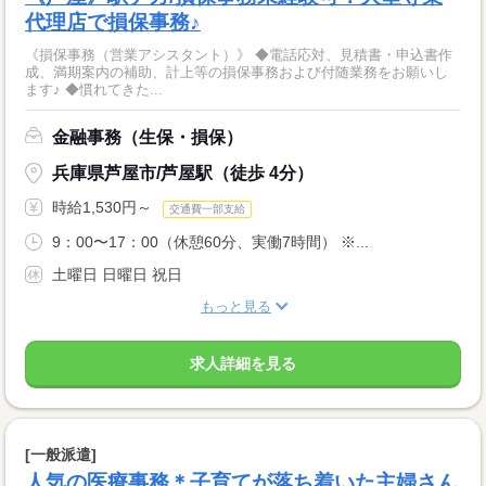
代理店で損保事務♪
《損保事務（営業アシスタント）》 ◆電話応対、見積書・申込書作
成、満期案内の補助、計上等の損保事務および付随業務をお願いし
ます♪ ◆慣れてきた...
金融事務（生保・損保）
兵庫県芦屋市/芦屋駅（徒歩 4分）
時給1,530円～
交通費一部支給
9：00〜17：00（休憩60分、実働7時間） ※...
土曜日 日曜日 祝日
もっと見る
求人詳細を見る
[一般派遣]
人気の医療事務＊子育てが落ち着いた主婦さん