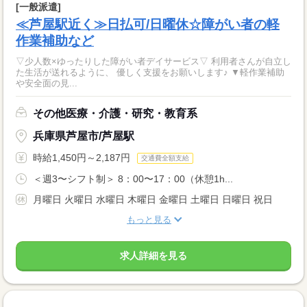
[一般派遣]
≪芦屋駅近く≫日払可/日曜休☆障がい者の軽
作業補助など
▽少人数×ゆったりした障がい者デイサービス▽ 利用者さんが自立し
た生活が送れるように、 優しく支援をお願いします♪ ▼軽作業補助
や安全面の見...
その他医療・介護・研究・教育系
兵庫県芦屋市/芦屋駅
時給1,450円～2,187円
交通費全額支給
＜週3〜シフト制＞ 8：00〜17：00（休憩1h...
月曜日 火曜日 水曜日 木曜日 金曜日 土曜日 日曜日 祝日
もっと見る
求人詳細を見る