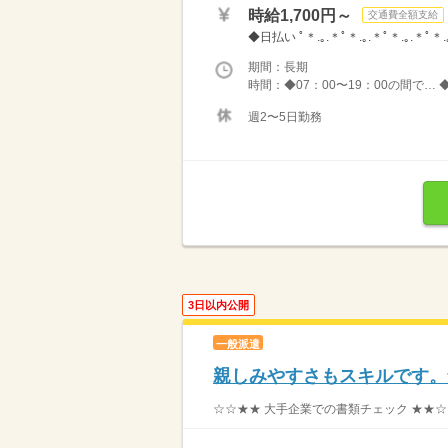
時給1,700円～
交通費全額支給
◆日払い ﾟ＊.｡.＊ﾟ＊.｡.＊ﾟ＊.｡.＊
期間：長期
時間：◆07：00〜19：00の間で… 
週2〜5日勤務
3日以内公開
一般派遣
親しみやすさもスキルです。
☆☆★★ 大手企業での書類チェック ★★☆☆