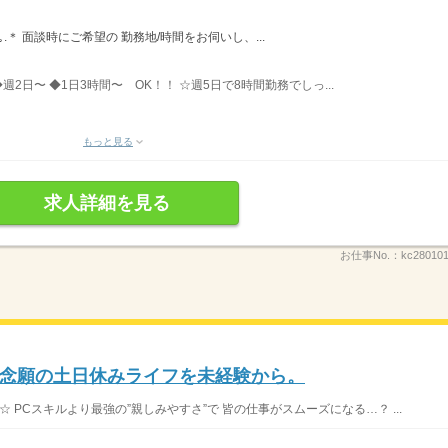
ﾟ＊.｡.＊ 面談時にご希望の 勤務地/時間をお伺いし、...
◆週2日〜 ◆1日3時間〜 OK！！ ☆週5日で8時間勤務でしっ...
もっと見る
求人詳細を見る
お仕事No.：
kc28010
念願の土日休みライフを未経験から。
 PCスキルより最強の”親しみやすさ”で 皆の仕事がスムーズになる…？ ...