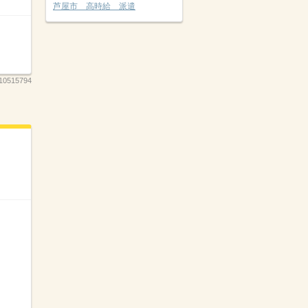
芦屋市 高時給 派遣
10515794