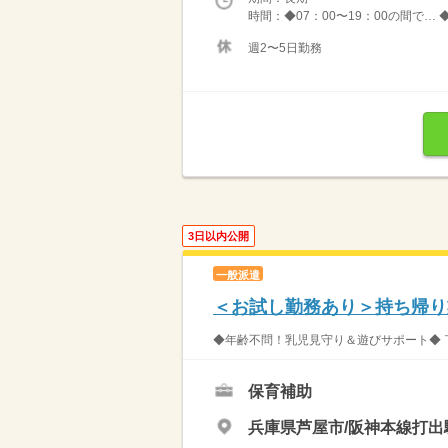
時間：◆07：00〜19：00の間で… 
週2〜5日勤務
3日以内公開
一般派遣
＜お試し勤務あり＞持ち帰り
◆年齢不問！乳児見守り＆遊びサポート◆ 
保育補助
兵庫県芦屋市/阪神本線打出