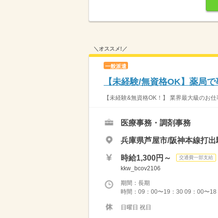
＼オススメ!／
一般派遣
【未経験/無資格OK】薬局で
【未経験&無資格OK！】 業界最大級のお仕
医療事務・調剤事務
兵庫県芦屋市/阪神本線打出
時給1,300円～
交通費一部支給
kkw_bcov2106
期間：長期
時間：09：00〜19：30 09：00〜18：
日曜日 祝日