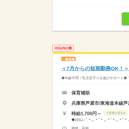
3日以内公開
一般派遣
＜7月からの短期勤務OK！
◆年齢不問！乳児見守り＆遊びサポート◆ 
保育補助
兵庫県芦屋市/東海道本線芦
時給1,700円～
交通費全額支給
◆日払い ﾟ＊.｡.＊ﾟ＊.｡.＊ﾟ＊.｡.＊
期間：長期