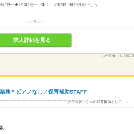
◆週2日〜 ◆1日3時間〜 OK！！ ☆週5日で8時間勤務でしっ...
もっと見る
求人詳細を見る
お仕事No.：
kc28010
業務＊ピアノなし／保育補助STAFF
￣￣￣￣￣￣￣￣￣￣￣￣￣￣￣￣￣￣￣ 担任保育士さんの保育補助として、...
駅