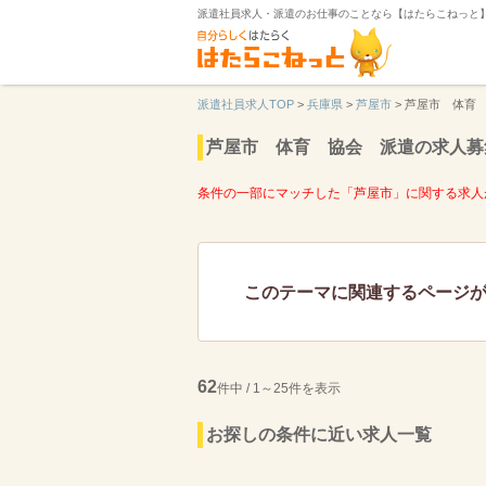
派遣社員求人・派遣のお仕事のことなら【はたらこねっと
派遣社員求人TOP
>
兵庫県
>
芦屋市
>
芦屋市 体育
芦屋市 体育 協会 派遣の求人募
条件の一部にマッチした「芦屋市」に関する求人
このテーマに関連するページ
62
件中 / 1～25件を表示
お探しの条件に近い求人一覧