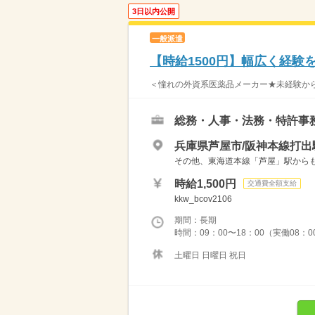
3日以内公開
一般派遣
【時給1500円】幅広く経験
＜憧れの外資系医薬品メーカー★未経験から始
総務・人事・法務・特許事
兵庫県芦屋市/阪神本線打出
その他、東海道本線「芦屋」駅からも
時給1,500円
交通費全額支給
kkw_bcov2106
期間：長期
時間：09：00〜18：00（実働08：
土曜日 日曜日 祝日