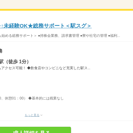
を↑未経験OK★総務サポート＜駅スグ＞
める総務サポート＞ ●持株会業務、請求書管理 ●寮や社宅の管理 ●福利...
務
駅（徒歩 1分）
アクセス可能！ ◆飲食店やコンビニなど充実した駅ス...
00、休憩01：00） ◆基本的には残業なし
もっと見る