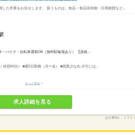
用した作業をお任せします。 扱うものは、食品・食品添加物・日用雑貨など...
駅
車・バイク・自転車通勤OK（無料駐輪場あり） 【資格...
間／休憩60分） ■週5日勤務（月〜金） ■残業少なめ 夕方には...
もっと見る
求人詳細を見る
お仕事No.：
リフト-