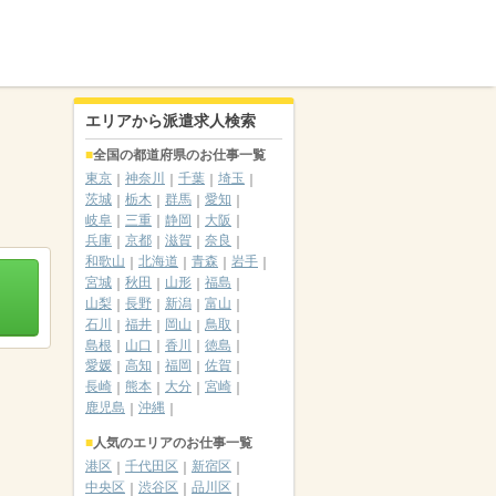
エリアから派遣求人検索
全国の都道府県のお仕事一覧
東京
神奈川
千葉
埼玉
茨城
栃木
群馬
愛知
岐阜
三重
静岡
大阪
兵庫
京都
滋賀
奈良
和歌山
北海道
青森
岩手
宮城
秋田
山形
福島
山梨
長野
新潟
富山
石川
福井
岡山
鳥取
島根
山口
香川
徳島
愛媛
高知
福岡
佐賀
長崎
熊本
大分
宮崎
鹿児島
沖縄
人気のエリアのお仕事一覧
港区
千代田区
新宿区
中央区
渋谷区
品川区