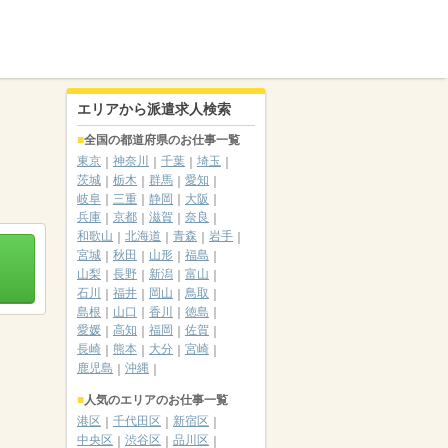
エリアから派遣求人検索
全国の都道府県のお仕事一覧
東京
神奈川
千葉
埼玉
茨城
栃木
群馬
愛知
岐阜
三重
静岡
大阪
兵庫
京都
滋賀
奈良
和歌山
北海道
青森
岩手
宮城
秋田
山形
福島
山梨
長野
新潟
富山
石川
福井
岡山
鳥取
島根
山口
香川
徳島
愛媛
高知
福岡
佐賀
長崎
熊本
大分
宮崎
鹿児島
沖縄
人気のエリアのお仕事一覧
港区
千代田区
新宿区
中央区
渋谷区
品川区