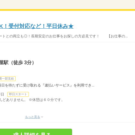
OK！受付対応など！平日休み★
ートとの両立も◎！長期安定のお仕事をお探しの方必見です！ 【お仕事の...
屋駅（徒歩 3分）
費一部支給
日を待たずに受け取れる『速払いサービス』を利用でき...
即日
即日スタート
ほとんどありません。 ※休憩は６０分です。
もっと見る