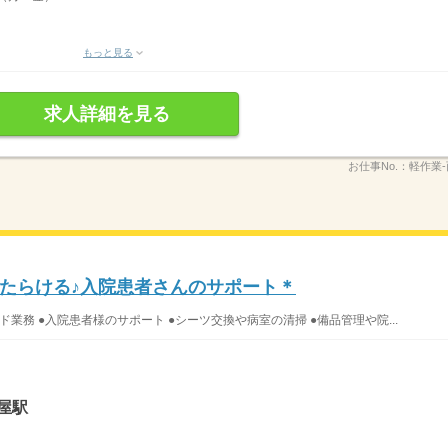
もっと見る
求人詳細を見る
お仕事No.：
軽作業-
たらける♪入院患者さんのサポート＊
業務 ●入院患者様のサポート ●シーツ交換や病室の清掃 ●備品管理や院...
屋駅