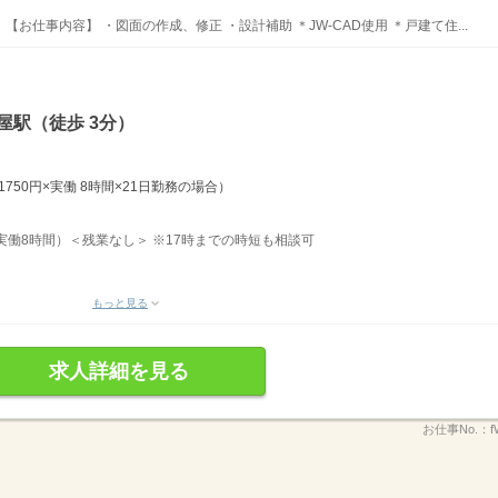
 【お仕事内容】 ・図面の作成、修正 ・設計補助 ＊JW-CAD使用 ＊戸建て住...
屋駅（徒歩 3分）
750円×実働 8時間×21日勤務の場合）
・実働8時間）＜残業なし＞ ※17時までの時短も相談可
もっと見る
求人詳細を見る
お仕事No.：
f