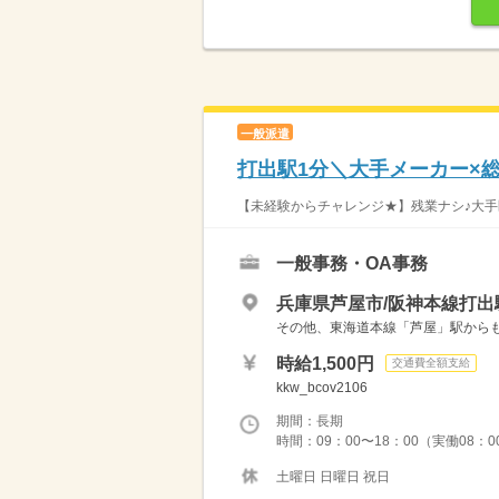
一般派遣
打出駅1分＼大手メーカー×総
【未経験からチャレンジ★】残業ナシ♪大手医
一般事務・OA事務
兵庫県芦屋市/阪神本線打出
その他、東海道本線「芦屋」駅から
時給1,500円
交通費全額支給
kkw_bcov2106
期間：長期
時間：09：00〜18：00（実働08：
土曜日 日曜日 祝日