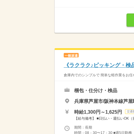
一般派遣
《ラクラク♪ピッキング・検
倉庫内でのシンプルで 簡単な軽作業をお任せ
梱包・仕分け・検品
兵庫県芦屋市/阪神本線芦屋
時給1,300円～1,625円
交通
【給与備考】 ■日払い・週払いOK（規
期間：長期
時間：08：30〜17：30 ■週5日勤務