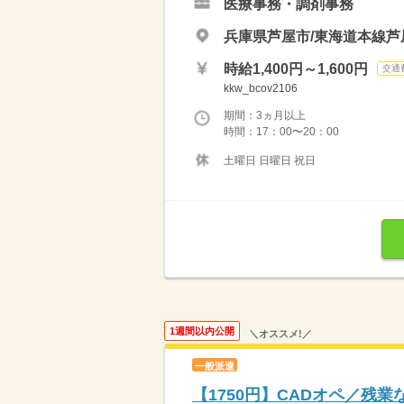
医療事務・調剤事務
兵庫県芦屋市/東海道本線芦
時給1,400円～1,600円
交通
kkw_bcov2106
期間：3ヵ月以上
時間：17：00〜20：00
土曜日 日曜日 祝日
1週間以内公開
＼オススメ!／
一般派遣
【1750円】CADオペ／残