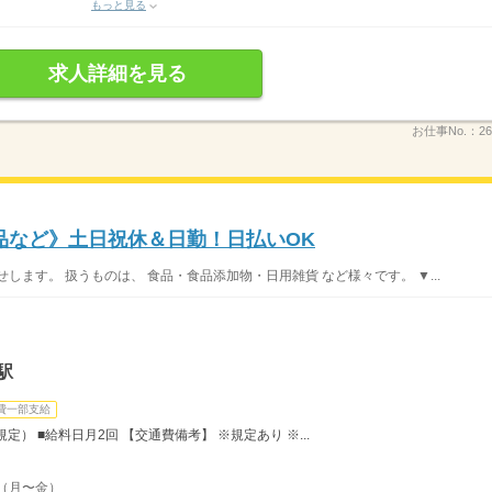
もっと見る
求人詳細を見る
お仕事No.：
26
品など》土日祝休＆日勤！日払いOK
します。 扱うものは、 食品・食品添加物・日用雑貨 など様々です。 ▼...
駅
費一部支給
定） ■給料日月2回 【交通費備考】 ※規定あり ※...
 （月〜金）