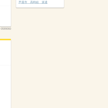
芦屋市 高時給 派遣
-0589060