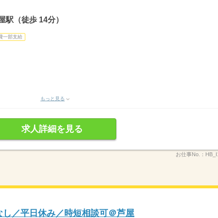
屋駅（徒歩 14分）
費一部支給
もっと見る
求人詳細を見る
お仕事No.：
HB_I
業なし／平日休み／時短相談可＠芦屋