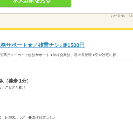
求人詳細を見る
お仕事No.：
37
務サポート★／残業ナシ♪＠1500円
薬品メーカーで総務サポート ●持株会業務、請求書管理 ●寮や社宅の管...
駅（徒歩 1分）
もアクセス可能！
00、休憩01：00） ◆ほぼ残業なし♪