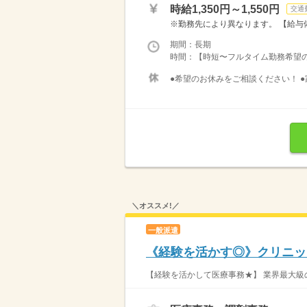
時給1,350円～1,550円
交通
※勤務先により異なります。 【給与備考
期間：長期
時間：【時短〜フルタイム勤務希望の方大募
●希望のお休みをご相談ください！ ●
＼オススメ!／
一般派遣
《経験を活かす◎》クリニック
【経験を活かして医療事務★】 業界最大級の