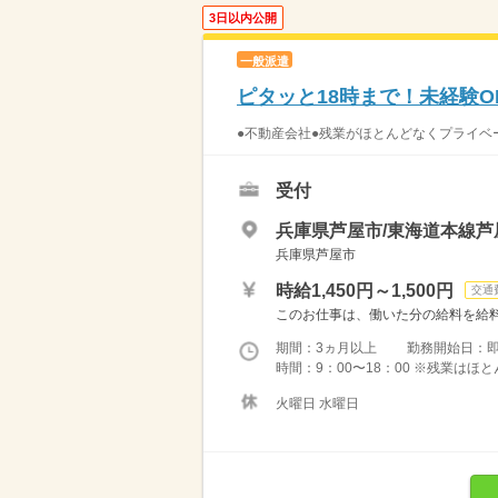
3日以内公開
一般派遣
ピタッと18時まで！未経験
●不動産会社●残業がほとんどなくプライベ
受付
兵庫県芦屋市/東海道本線芦
兵庫県芦屋市
時給1,450円～1,500円
交通
このお仕事は、働いた分の給料を給料
期間：3ヵ月以上 勤務開始日：
時間：9：00〜18：00 ※残業は
火曜日 水曜日