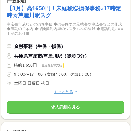
[一般派遣]
【8月】高1650円！未経験◎損保事務♪17時定
時☆芦屋川駅スグ
申込書作成などの損保事務 ◆損害保険の見積書や申込書などの作成
◆満期のご案内 ◆保険契約内容のシステムへの登録 ◆電話対応 ＝＝
上記のお仕事...
金融事務（生保・損保）
兵庫県芦屋市/芦屋川駅（徒歩 3分）
時給1,650円
交通費全額支給
9：00〜17：00（実働7：00、休憩1：00）
土曜日 日曜日 祝日
もっと見る
求人詳細を見る