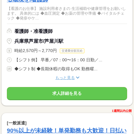
【看護のお仕事】 施設利用者さまの 生活補助や健康管理をお願いし
ます。 具体的には ◆血圧測定 ◆お薬の管理や準備 ◆バイタルチェ
ック ◆発疹やケ...
看護師・准看護師
兵庫県芦屋市/芦屋川駅
時給2,570円～2,770円
交通費全額支給
【シフト例】 早番／07：00〜16：00 日勤／...
◆シフト制 ◆長期休暇の取得もOK 勤務曜...
もっと見る
求人詳細を見る
1週間以内公開
[一般派遣]
90%以上が未経験！単発勤務も大歓迎！日払い