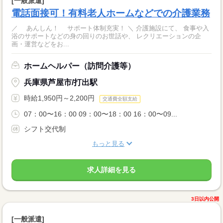
[一般派遣]
電話面接可！有料老人ホームなどでの介護業務
／ あんしん！ サポート体制充実！ ＼ 介護施設にて、 食事や入
浴のサポートなどの身の回りのお世話や、 レクリエーションの企
画・運営などをお...
ホームヘルパー（訪問介護等）
兵庫県芦屋市/打出駅
時給1,950円～2,200円
交通費全額支給
07：00〜16：00 09：00〜18：00 16：00〜09...
シフト交代制
もっと見る
求人詳細を見る
3日以内公開
[一般派遣]