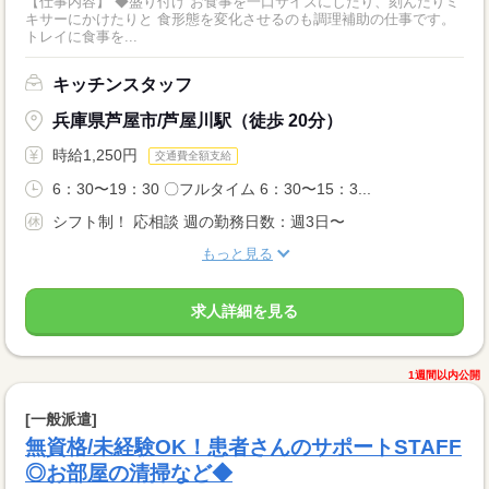
【仕事内容】 ◆盛り付け お食事を一口サイズにしたり、刻んだりミ
キサーにかけたりと 食形態を変化させるのも調理補助の仕事です。
トレイに食事を...
キッチンスタッフ
兵庫県芦屋市/芦屋川駅（徒歩 20分）
時給1,250円
交通費全額支給
6：30〜19：30 〇フルタイム 6：30〜15：3...
シフト制！ 応相談 週の勤務日数：週3日〜
もっと見る
求人詳細を見る
1週間以内公開
[一般派遣]
無資格/未経験OK！患者さんのサポートSTAFF
◎お部屋の清掃など◆