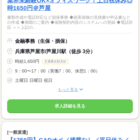
業界未経験OK×オフィスワーク！土日祝休み◎
時1650円＠芦屋
書類作成や電話対応など損保事務 ◆損害保険の見積書や申込書など
の作成 ◆満期のご案内 ◆保険契約内容のシステムへの登録 ◆電話対
応 ＝＝上記の...
金融事務（生保・損保）
兵庫県芦屋市/芦屋川駅（徒歩 3分）
時給1,650円
交通費全額支給
9：00〜17：00（実働7：00、休憩1：00）
土曜日 日曜日 祝日
もっと見る
求人詳細を見る
[一般派遣]