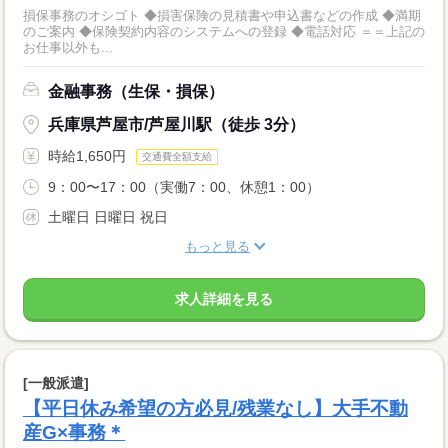
損保事務のオシゴト ◆損害保険の見積書や申込書などの作成 ◆満期
のご案内 ◆保険契約内容のシステムへの登録 ◆電話対応 ＝＝上記の
お仕事以外も...
金融事務（生保・損保）
兵庫県芦屋市/芦屋川駅（徒歩 3分）
時給1,650円
交通費全額支給
9：00〜17：00（実働7：00、休憩1：00）
土曜日 日曜日 祝日
もっと見る
求人詳細を見る
[一般派遣]
【平日休み希望の方必見/残業なし】大手不動
産G×事務＊