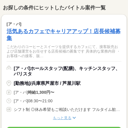
お探しの条件にヒットしたバイトル案件一覧
[ア・パ]
活気あるカフェでキャリアアップ！店長候補募
集
こだわりのコーヒーとスイーツを提供するカフェにて、接客販売お
よび店舗運営をお任せする店長候補の募集です 具体的な業務内容 ・
お客様への接客、販...
[ア・パ]ホールスタッフ(配膳)、キッチンスタッフ、
バリスタ
[勤務地]/兵庫県芦屋市 / 芦屋川駅
[ア・パ]
時給1,300円〜
[ア・パ]08:30〜21:00
シフト制 ◎休み希望もご相談いただけます フルタイム歓迎♪ 週4日〜などご相談可能 扶養内勤務OK ※平日定休を予定しています
もっと見る