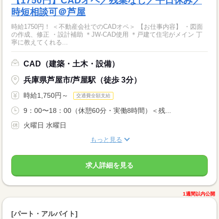
【1750円】CADオペ／残業なし／平日休み／
時短相談可＠芦屋
時給1750円！ ＜不動産会社でのCADオペ＞ 【お仕事内容】 ・図面
の作成、修正 ・設計補助 ＊JW-CAD使用 ＊戸建て住宅がメイン 丁
寧に教えてくれる...
CAD（建築・土木・設備）
兵庫県芦屋市/芦屋駅（徒歩 3分）
時給1,750円～
交通費全額支給
9：00〜18：00（休憩60分・実働8時間）＜残...
火曜日 水曜日
もっと見る
求人詳細を見る
1週間以内公開
[パート・アルバイト]