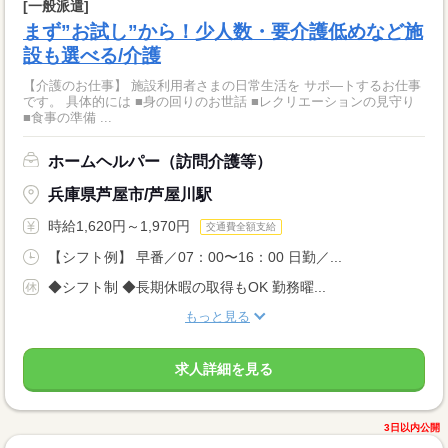
[一般派遣]
まず”お試し”から！少人数・要介護低めなど施
設も選べる/介護
【介護のお仕事】 施設利用者さまの日常生活を サポ―トするお仕事
です。 具体的には ■身の回りのお世話 ■レクリエーションの見守り
■食事の準備 ...
ホームヘルパー（訪問介護等）
兵庫県芦屋市/芦屋川駅
時給1,620円～1,970円
交通費全額支給
【シフト例】 早番／07：00〜16：00 日勤／...
◆シフト制 ◆長期休暇の取得もOK 勤務曜...
もっと見る
求人詳細を見る
3日以内公開