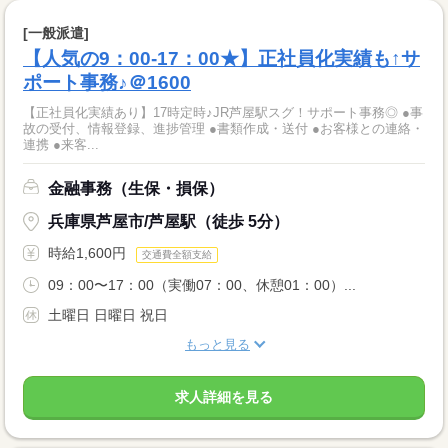
[一般派遣]
【人気の9：00-17：00★】正社員化実績も↑サ
ポート事務♪＠1600
【正社員化実績あり】17時定時♪JR芦屋駅スグ！サポート事務◎ ●事
故の受付、情報登録、進捗管理 ●書類作成・送付 ●お客様との連絡・
連携 ●来客...
金融事務（生保・損保）
兵庫県芦屋市/芦屋駅（徒歩 5分）
時給1,600円
交通費全額支給
09：00〜17：00（実働07：00、休憩01：00）...
土曜日 日曜日 祝日
もっと見る
求人詳細を見る