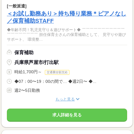
[一般派遣]
＜お試し勤務あり＞持ち帰り業務＊ピアノなし
／保育補助STAFF
◆年齢不問！乳児見守り＆遊びサポート◆ ￣￣￣￣￣￣￣￣￣￣￣
￣￣￣￣￣￣￣￣ 担任保育士さんの保育補助として、 見守りや遊び
サポート、 環境整...
保育補助
兵庫県芦屋市/打出駅
時給1,700円～
交通費全額支給
◆07：00〜19：00の間で… ◆週2日〜 ◆...
週2〜5日勤務
もっと見る
求人詳細を見る