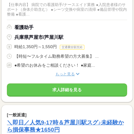
【仕事内容】 病院での看護助手/ナースエイド業務 ●入院患者様のサ
ポート（身体介助含む） ●シーツ交換や病室の清掃 ●備品管理や院内
整備 ●看護...
看護助手
兵庫県芦屋市/芦屋川駅
時給1,350円～1,550円
交通費全額支給
【時短〜フルタイム勤務希望の方大募集】 ...
●希望のお休みをご相談ください！ ●家庭...
もっと見る
求人詳細を見る
[一般派遣]
＼即日／人気9-17時＆芦屋川駅スグ♪未経験か
ら損保事務★1650円