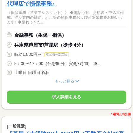
代理店で損保事務♪
《損保事務（営業アシスタント）》 ◆電話応対、見積書・申込書作
成、満期案内の補助、計上等の損保事務および付随業務をお願いし
ます♪ ◆慣れてきた...
金融事務（生保・損保）
兵庫県芦屋市/芦屋駅（徒歩 4分）
時給1,530円～
交通費一部支給
9：00〜17：00（休憩60分、実働7時間） ※...
土曜日 日曜日 祝日
もっと見る
求人詳細を見る
1週間以内公開
[一般派遣]