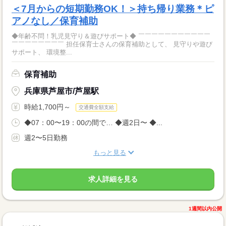
＜7月からの短期勤務OK！＞持ち帰り業務＊ピ
アノなし／保育補助
◆年齢不問！乳児見守り＆遊びサポート◆ ￣￣￣￣￣￣￣￣￣￣￣
￣￣￣￣￣￣￣￣ 担任保育士さんの保育補助として、 見守りや遊び
サポート、 環境整...
保育補助
兵庫県芦屋市/芦屋駅
時給1,700円～
交通費全額支給
◆07：00〜19：00の間で… ◆週2日〜 ◆...
週2〜5日勤務
もっと見る
求人詳細を見る
1週間以内公開