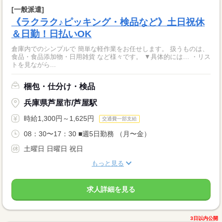
[一般派遣]
《ラクラク♪ピッキング・検品など》土日祝休
＆日勤！日払いOK
倉庫内でのシンプルで 簡単な軽作業をお任せします。 扱うものは、
食品・食品添加物・日用雑貨 など様々です。 ▼具体的には… ・リス
トを見ながら...
梱包・仕分け・検品
兵庫県芦屋市/芦屋駅
時給1,300円～1,625円
交通費一部支給
08：30〜17：30 ■週5日勤務 （月〜金）
土曜日 日曜日 祝日
もっと見る
求人詳細を見る
3日以内公開