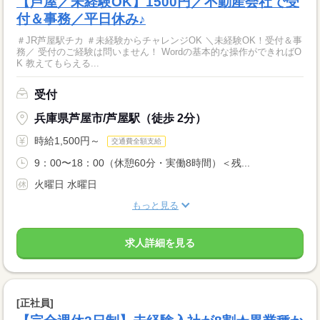
【芦屋／未経験OK】1500円／不動産会社で受
付＆事務／平日休み♪
＃JR芦屋駅チカ ＃未経験からチャレンジOK ＼未経験OK！受付＆事
務／ 受付のご経験は問いません！ Wordの基本的な操作ができればO
K 教えてもらえる...
受付
兵庫県芦屋市/芦屋駅（徒歩 2分）
時給1,500円～
交通費全額支給
9：00〜18：00（休憩60分・実働8時間）＜残...
火曜日 水曜日
もっと見る
求人詳細を見る
[正社員]