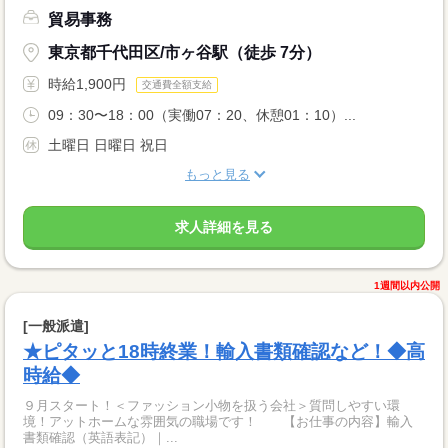
貿易事務
東京都千代田区/市ヶ谷駅（徒歩 7分）
時給1,900円
交通費全額支給
09：30〜18：00（実働07：20、休憩01：10）...
土曜日 日曜日 祝日
もっと見る
求人詳細を見る
1週間以内公開
[一般派遣]
★ピタッと18時終業！輸入書類確認など！◆高
時給◆
９月スタート！＜ファッション小物を扱う会社＞質問しやすい環
境！アットホームな雰囲気の職場です！ 【お仕事の内容】輸入
書類確認（英語表記）｜...