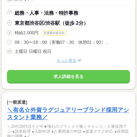
総務・人事・法務・特許事務
東京都渋谷区/渋谷駅（徒歩 2分）
時給2,000円
交通費全額支給
09：30〜18：00（実働07：30、休憩01：00）...
土曜日 日曜日 祝日
もっと見る
求人詳細を見る
[一般派遣]
＼有名☆外資ラグジュアリーブランド採用アシ
スタント業務／
＼20代30代活ヤク中★憧れのブランドで働くチャンス／人事採用ア
シ ●請求処理 ●入館申請 ●人事関連の申請 ●派遣デスク対応 ●採用面
接の調整 ●イ...