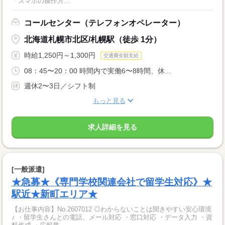
「スマホの操作方...
コールセンター（テレフォンオペレーター）
北海道札幌市北区/札幌駅（徒歩 1分）
時給1,250円～1,300円
交通費全額支給
08：45〜20：00 時間内で実働6〜8時間、休...
週休2〜3日／シフト制
もっと見る
求人詳細を見る
[一般派遣]
★急募★《専門学校関連会社で留学生対応》★
駅近★新町エリア★
【お仕事内容】No.2607012 ◎わからないことは聞きやすい安心環境
♪ ・留学生さんとの電話、メール対応 ・窓口対応 ・データ入力 ・資