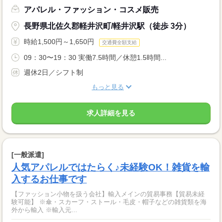
アパレル・ファッション・コスメ販売
長野県北佐久郡軽井沢町/軽井沢駅（徒歩 3分）
時給1,500円～1,650円
交通費全額支給
09：30〜19：30 実働7.5時間／休憩1.5時間...
週休2日／シフト制
もっと見る
求人詳細を見る
[一般派遣]
人気アパレルではたらく♪未経験OK！雑貨を輸
入するお仕事です
【ファッション小物を扱う会社】輸入メインの貿易事務【貿易未経
験可能】 ※傘・スカーフ・ストール・毛皮・帽子などの雑貨類を海
外から輸入 ※輸入元...