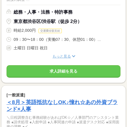
総務・人事・法務・特許事務
東京都渋谷区/渋谷駅（徒歩 2分）
時給2,000円
交通費全額支給
09：30〜18：00（実働07：30、休憩01：00）...
土曜日 日曜日 祝日
もっと見る
求人詳細を見る
[一般派遣]
＜8月＞英語抵抗なしOK♪憧れ☆あの外資ブラ
ンド×人事
＼日程調整含む事務経験があればOK☆／人事部門のアシスタント業
務 ●請求処理 ●入館申請 ●人事関連の申請 ●派遣デスク対応 ●採用面
接の調整 ●イ...