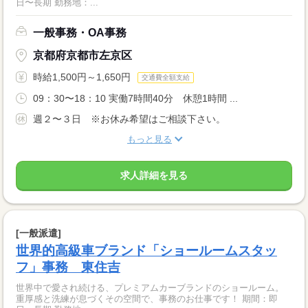
日〜長期 勤務地：...
一般事務・OA事務
京都府京都市左京区
時給1,500円～1,650円
交通費全額支給
09：30〜18：10 実働7時間40分 休憩1時間 ...
週２〜３日 ※お休み希望はご相談下さい。
もっと見る
求人詳細を見る
[一般派遣]
世界的高級車ブランド「ショールームスタッ
フ」事務 東住吉
世界中で愛され続ける、プレミアムカーブランドのショールーム。
重厚感と洗練が息づくその空間で、事務のお仕事です！ 期間：即