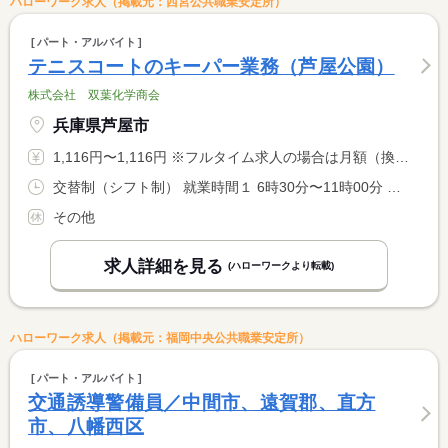
ハローワーク求人（掲載元：西宮公共職業安定所）
パート・アルバイト
テニスコートのキーパー業務（芦屋公園）
株式会社 双葉化学商会
兵庫県芦屋市
1,116円〜1,116円 ※フルタイム求人の場合は月額（換算額）、パート求人の場合は時間額を表示しています。
交替制（シフト制） 就業時間１ 6時30分〜11時00分 就業時間に関する特記事項 （１）就労時間４．５ｈ <BR> ※業務の都合により６時〜早出出勤の場合あり。
その他
求人詳細を見る
(ハローワークより転載)
ハローワーク求人（掲載元：福岡中央公共職業安定所）
パート・アルバイト
交通誘導警備員／中間市、遠賀郡、直方
市、八幡西区