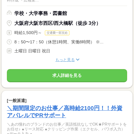
料作成 ・広報業...
学校・大学事務・図書館
大阪府大阪市西区/西大橋駅（徒歩 3分）
時給1,500円～
交通費一部支給
8：50〜17：50（休憩1時間、実働8時間） ※...
土曜日 日曜日 祝日
もっと見る
求人詳細を見る
[一般派遣]
＼期間限定のお仕事／高時給2100円！！外資
アパレルでPRサポート
＼あの憧れのブランドのお仕事／英語抵抗なしでOK★PRサポートを
お任せ♪ ●リース対応 ●クリッピング作業（エクセル、パワポ入力）
●データ入力 ●...