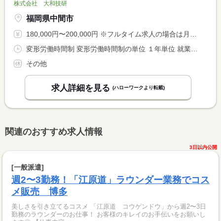
株式会社 大和技研
福岡県中間市
180,000円〜200,000円 ※フルタイム求人の場合は月額（換算額）、パート求人の場合は時間額を表示しています。
変形労働時間制 変形労働時間制の単位 １年単位 就業時間１ 8時00分〜17時00分 就業時間２ 22時00分〜6時00分 就業時間に関する特記事項 ※就業時間は昼勤（１）のみでも可 <BR> ※夜勤（２）は希望者のみ
その他
求人詳細を見る
(ハローワークより転載)
関連のおすすめ求人情報
3日以内公開
[一般派遣]
週2〜3勤務！「江原道」ラウンダー業務でコス
メ販売 博多
美しさを引き立てるコスメ 「江原道 コウゲンドウ」から週2〜3日
勤務のラウンダーのお仕事！ お客様のキレイのお手伝いをお願いし