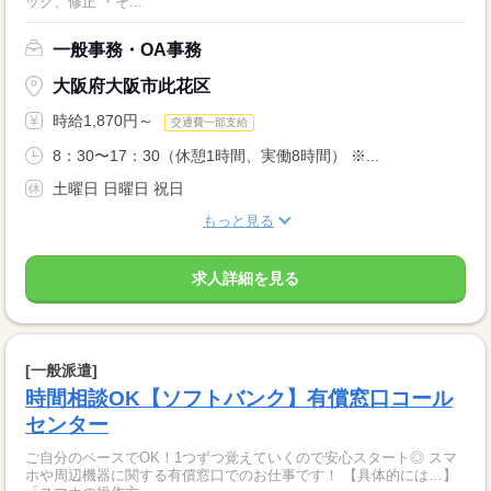
ック、修正 ・そ...
一般事務・OA事務
大阪府大阪市此花区
時給1,870円～
交通費一部支給
8：30〜17：30（休憩1時間、実働8時間） ※...
土曜日 日曜日 祝日
もっと見る
求人詳細を見る
[一般派遣]
時間相談OK【ソフトバンク】有償窓口コール
センター
ご自分のペースでOK！1つずつ覚えていくので安心スタート◎ スマ
ホや周辺機器に関する有償窓口でのお仕事です！ 【具体的には…】