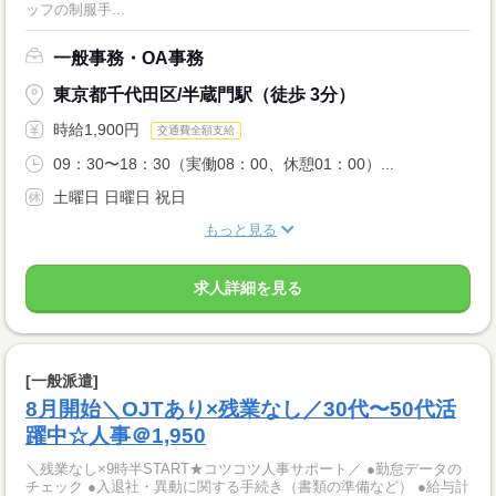
ッフの制服手...
一般事務・OA事務
東京都千代田区/半蔵門駅（徒歩 3分）
時給1,900円
交通費全額支給
09：30〜18：30（実働08：00、休憩01：00）...
土曜日 日曜日 祝日
もっと見る
求人詳細を見る
[一般派遣]
8月開始＼OJTあり×残業なし／30代〜50代活
躍中☆人事＠1,950
＼残業なし×9時半START★コツコツ人事サポート／ ●勤怠データの
チェック ●入退社・異動に関する手続き（書類の準備など） ●給与計