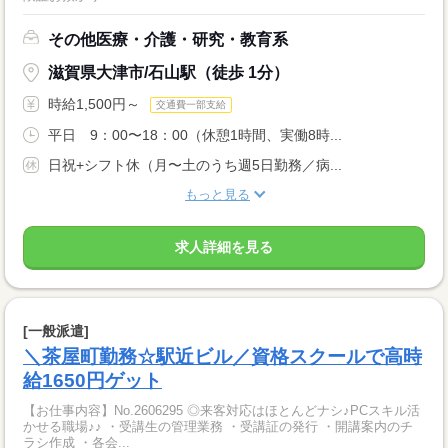
その他医療・介護・研究・教育系
滋賀県大津市/石山駅（徒歩 1分）
時給1,500円～
交通費一部支給
平日 9：00〜18：00（休憩1時間、実働8時...
日祝+シフト休（月〜土のうち週5日勤務／病...
もっと見る
求人詳細を見る
[一般派遣]
＼茶屋町勤務☆駅近ビル／資格スクールで高時
給1650円ゲット
【お仕事内容】No.2606295 ◎来客対応はほとんどナシ♪PCスキル活
かせる職場♪♪ ・受講生の管理業務 ・受講証の発行 ・開講案内のチ
ラシ作成 ・各会...