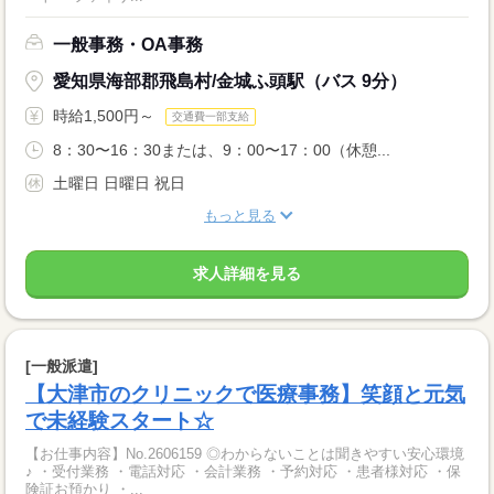
一般事務・OA事務
愛知県海部郡飛島村/金城ふ頭駅（バス 9分）
時給1,500円～
交通費一部支給
8：30〜16：30または、9：00〜17：00（休憩...
土曜日 日曜日 祝日
もっと見る
求人詳細を見る
[一般派遣]
【大津市のクリニックで医療事務】笑顔と元気
で未経験スタート☆
【お仕事内容】No.2606159 ◎わからないことは聞きやすい安心環境
♪ ・受付業務 ・電話対応 ・会計業務 ・予約対応 ・患者様対応 ・保
険証お預かり ・...