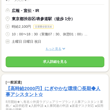
広報・宣伝・IR
東京都渋谷区/表参道駅（徒歩 1分）
時給2,100円
交通費全額支給
10：00〜18：30（実働07：30、休憩01：00）...
土曜日 日曜日 祝日
もっと見る
求人詳細を見る
[一般派遣]
【高時給2000円】にぎやかな環境〇長期◆人
事アシスタント☆
8月開始★＼有名☆外資ラグジュアリーブランド人事アシスタント業
務／ ●請求処理 ●入館申請 ●人事関連の申請 ●派遣デスク対応 ●採用
面接の調整 ...