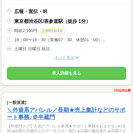
広報・宣伝・IR
東京都渋谷区/表参道駅（徒歩 1分）
時給2,100円
交通費全額支給
10：00〜18：30（実働07：30、休憩01：00）...
土曜日 日曜日 祝日
もっと見る
求人詳細を見る
3日以内公開
[一般派遣]
＼外資系アパレル／長期★売上集計などのサポ
ート事務♪＠半蔵門
【半蔵門スグ】人気のアパレル業界★サポート事務をおまかせ♪＠19
00 ●在庫や店舗売上のデータ入力・集計 ●店舗の備品発注 ●店舗スタ