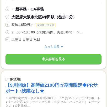
一般事務・OA事務
大阪府大阪市北区/梅田駅（徒歩 1分）
時給1,650円～
交通費一部支給
9：00〜18：00（休憩1時間、実働8時間） ※...
土曜日 日曜日 祝日
もっと見る
求人詳細を見る
[一般派遣]
【9月開始】高時給2100円☆期間限定◆PRサ
ポート♪残業なし★
＼期間限定のお仕事／高時給2100円！！外資アパレルでPRサポート
●リース対応 ●クリッピング作業（エクセル、パワポ入力） ●データ
入力 ●資料作成...