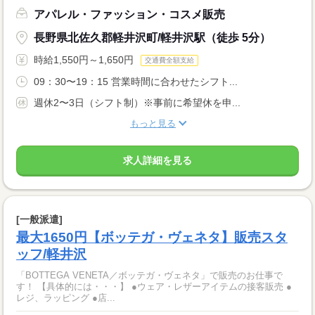
アパレル・ファッション・コスメ販売
長野県北佐久郡軽井沢町/軽井沢駅（徒歩 5分）
時給1,550円～1,650円
交通費全額支給
09：30〜19：15 営業時間に合わせたシフト...
週休2〜3日（シフト制）※事前に希望休を申...
もっと見る
求人詳細を見る
[一般派遣]
最大1650円【ボッテガ・ヴェネタ】販売スタ
ッフ/軽井沢
「BOTTEGA VENETA／ボッテガ・ヴェネタ」で販売のお仕事で
す！ 【具体的には・・・】 ●ウェア・レザーアイテムの接客販売 ●
レジ、ラッピング ●店...