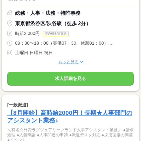
総務・人事・法務・特許事務
東京都渋谷区/渋谷駅（徒歩 2分）
時給2,000円
交通費全額支給
09：30〜18：00（実働07：30、休憩01：00）...
土曜日 日曜日 祝日
もっと見る
求人詳細を見る
[一般派遣]
【8月開始】高時給2000円！長期★人事部門の
アシスタント業務♪
＼有名☆外資ラグジュアリーブランド人事アシスタント業務／ ●請求
処理 ●入館申請 ●人事関連の申請 ●派遣デスク対応 ●採用面接の調整
●イベント...