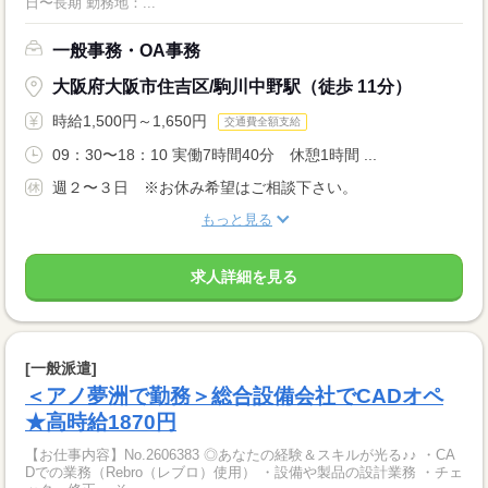
日〜長期 勤務地：...
一般事務・OA事務
大阪府大阪市住吉区/駒川中野駅（徒歩 11分）
時給1,500円～1,650円
交通費全額支給
09：30〜18：10 実働7時間40分 休憩1時間 ...
週２〜３日 ※お休み希望はご相談下さい。
もっと見る
求人詳細を見る
[一般派遣]
＜アノ夢洲で勤務＞総合設備会社でCADオペ
★高時給1870円
【お仕事内容】No.2606383 ◎あなたの経験＆スキルが光る♪♪ ・CA
Dでの業務（Rebro（レブロ）使用） ・設備や製品の設計業務 ・チェ