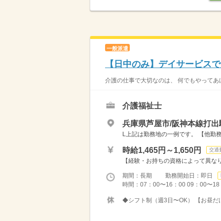
一般派遣
【日中のみ】デイサービスで
介護の仕事で大切なのは、 何でもやってあげ
介護福祉士
兵庫県芦屋市/阪神本線打出
L上記は勤務地の一例です。 【他勤務
時給1,465円～1,650円
交通
【経験・お持ちの資格によって異なります
期間：長期 勤務開始日：即日
時間：07：00〜16：00 09：00〜1
◆シフト制（週3日〜OK） 【お昼だ