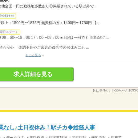
他全国一円に勤務地多数あり◎掲載されている駅以外で...
費全額支給
上：1500円〜1875円 無資格の方：1400円〜1750円 【...
即日スタート
09：00〜18：00 17：00〜09：00 ■上記は一例です ※週3のご...
時も安心 体調不良やご家庭の都合でのお休みにも ...
もっと見る
求人詳細を見る
お仕事No.：
TRKA-F-8_1093-
残業なし♪土日祝休み！駅チカ◆総務人事
データ入力 ・資料作成 ・請求書処理 ・電話応対 ・来客応対 ・庶務業...