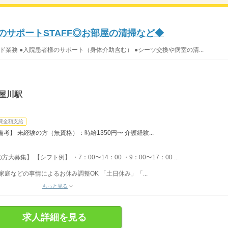
のサポートSTAFF◎お部屋の清掃など◆
ド業務 ●入院患者様のサポート（身体介助含む） ●シーツ交換や病室の清...
屋川駅
費全額支給
】 未経験の方（無資格）：時給1350円〜 介護経験...
集】 【シフト例】 ・7：00〜14：00 ・9：00〜17：00 ...
家庭などの事情によるお休み調整OK 「土日休み」「...
もっと見る
求人詳細を見る