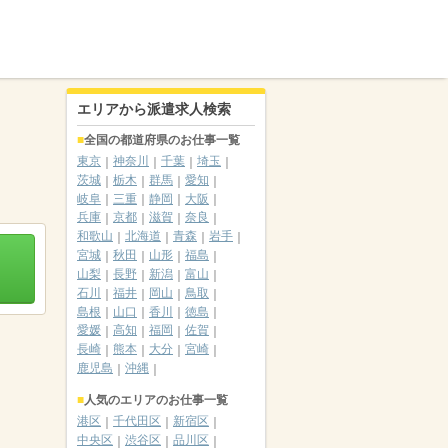
エリアから派遣求人検索
全国の都道府県のお仕事一覧
東京
神奈川
千葉
埼玉
茨城
栃木
群馬
愛知
岐阜
三重
静岡
大阪
兵庫
京都
滋賀
奈良
和歌山
北海道
青森
岩手
宮城
秋田
山形
福島
山梨
長野
新潟
富山
石川
福井
岡山
鳥取
島根
山口
香川
徳島
愛媛
高知
福岡
佐賀
長崎
熊本
大分
宮崎
鹿児島
沖縄
人気のエリアのお仕事一覧
港区
千代田区
新宿区
中央区
渋谷区
品川区