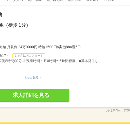
務
駅（徒歩 1分）
月収例 24万0000円 時給1500円×実働8h×週5日...
/17～
１ヶ月以内にスタート
）実働8時間00分 ※残業時間：月0時間〜5時間程度。■基本発生し...
もっと見る
求人詳細を見る
お仕事No.：
D26