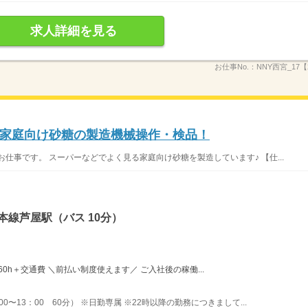
求人詳細を見る
お仕事No.：
NNY西宮_17【
家庭向け砂糖の製造機械操作・検品！
仕事です。 スーパーなどでよく見る家庭向け砂糖を製造しています♪ 【仕...
本線芦屋駅（バス 10分）
：160h＋交通費 ＼前払い制度使えます／ ご入社後の稼働...
00〜13：00 60分） ※日勤専属 ※22時以降の勤務につきまして...