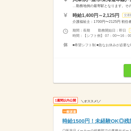
…勤務地例の最寄駅となります。その
時給1,400円～2,125円
交通
介護福祉士：1700円〜2125円 初任者以
期間：長期 勤務開始日：即日
時間：【シフト例】 07：00〜16：00 
■希望シフト制 ■急なお休みが必要な
1週間以内公開
＼オススメ!／
一般派遣
時給1500円！未経験OK◎
◎医薬品メーカーの総務部での事務サポート ・