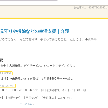
お仕事No.：
829673-260801_
見守りや掃除などの生活支援｜介護
るではなく、 そばで見守り、手伝ってあげること。 たとえば、 ◆食事や...
駅
先例】入居施設、デイサービス、ショートステイ、クリ...
費全額支給
】 ■未経験の方（無資格）：時給1465円〜 ■未経...
即日スタート
8：00 11：00〜20：00 ◆シフト制 下記時間内、週2日・1日4h〜勤...
け】【夜間だけ】 【平日休み】【土日休み】 あなたの...
もっと見る