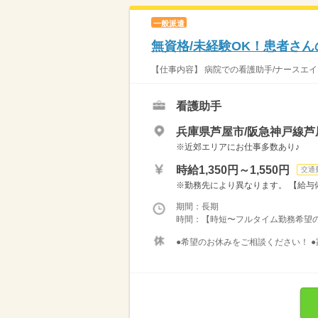
一般派遣
無資格/未経験OK！患者さん
【仕事内容】 病院での看護助手/ナースエイ
看護助手
兵庫県芦屋市/阪急神戸線芦
※近郊エリアにお仕事多数あり♪
時給1,350円～1,550円
交通
※勤務先により異なります。 【給与備考
期間：長期
時間：【時短〜フルタイム勤務希望の方大募
●希望のお休みをご相談ください！ ●