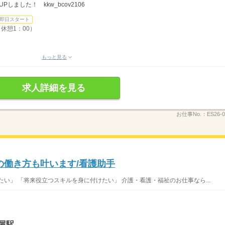
しました！ kkw_bcov2106
即日スタート
、休憩1：00）
もっと見る
求人詳細を見る
お仕事No.：
ES26-0
の働き方も叶います/看護助手
い」 「将来役立つスキルを身に付けたい」 介護・看護・福祉のお仕事なら...
屋駅