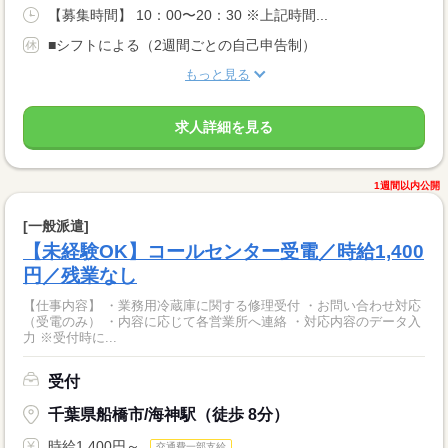
【募集時間】 10：00〜20：30 ※上記時間...
■シフトによる（2週間ごとの自己申告制）
もっと見る
求人詳細を見る
1週間以内公開
[一般派遣]
【未経験OK】コールセンター受電／時給1,400
円／残業なし
【仕事内容】 ・業務用冷蔵庫に関する修理受付 ・お問い合わせ対応
（受電のみ） ・内容に応じて各営業所へ連絡 ・対応内容のデータ入
力 ※受付時に...
受付
千葉県船橋市/海神駅（徒歩 8分）
時給1,400円～
交通費一部支給