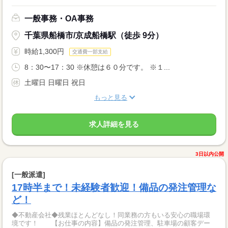
一般事務・OA事務
千葉県船橋市/京成船橋駅（徒歩 9分）
時給1,300円
交通費一部支給
8：30〜17：30 ※休憩は６０分です。 ※１...
土曜日 日曜日 祝日
もっと見る
求人詳細を見る
3日以内公開
[一般派遣]
17時半まで！未経験者歓迎！備品の発注管理な
ど！
◆不動産会社◆残業ほとんどなし！同業務の方もいる安心の職場環
境です！ 【お仕事の内容】備品の発注管理、駐車場の顧客デー