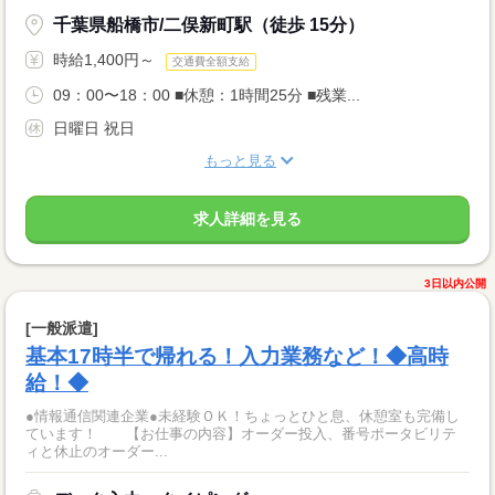
千葉県船橋市/二俣新町駅（徒歩 15分）
時給1,400円～
交通費全額支給
09：00〜18：00 ■休憩：1時間25分 ■残業...
日曜日 祝日
もっと見る
求人詳細を見る
3日以内公開
[一般派遣]
基本17時半で帰れる！入力業務など！◆高時
給！◆
●情報通信関連企業●未経験ＯＫ！ちょっとひと息、休憩室も完備し
ています！ 【お仕事の内容】オーダー投入、番号ポータビリテ
ィと休止のオーダー...