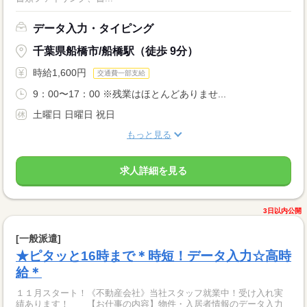
データ入力・タイピング
千葉県船橋市/船橋駅（徒歩 9分）
時給1,600円
交通費一部支給
9：00〜17：00 ※残業はほとんどありませ...
土曜日 日曜日 祝日
もっと見る
求人詳細を見る
3日以内公開
[一般派遣]
★ピタッと16時まで＊時短！データ入力☆高時
給＊
１１月スタート！《不動産会社》当社スタッフ就業中！受け入れ実
績あります！ 【お仕事の内容】物件・入居者情報のデータ入力