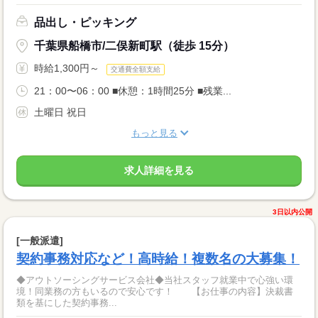
品出し・ピッキング
千葉県船橋市/二俣新町駅（徒歩 15分）
時給1,300円～
交通費全額支給
21：00〜06：00 ■休憩：1時間25分 ■残業...
土曜日 祝日
もっと見る
求人詳細を見る
3日以内公開
[一般派遣]
契約事務対応など！高時給！複数名の大募集！
◆アウトソーシングサービス会社◆当社スタッフ就業中で心強い環
境！同業務の方もいるので安心です！ 【お仕事の内容】決裁書
類を基にした契約事務...