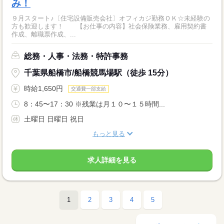
み！
９月スタート♪〔住宅設備販売会社〕オフィカジ勤務ＯＫ☆未経験の
方も歓迎します！ 【お仕事の内容】社会保険業務、雇用契約書
作成、離職票作成、...
総務・人事・法務・特許事務
千葉県船橋市/船橋競馬場駅（徒歩 15分）
時給1,650円
交通費一部支給
8：45〜17：30 ※残業は月１０〜１５時間...
土曜日 日曜日 祝日
もっと見る
求人詳細を見る
1
2
3
4
5