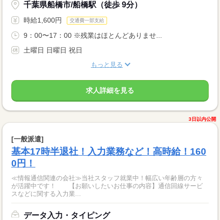
千葉県船橋市/船橋駅（徒歩 9分）
時給1,600円
交通費一部支給
9：00〜17：00 ※残業はほとんどありませ...
土曜日 日曜日 祝日
もっと見る
求人詳細を見る
3日以内公開
[一般派遣]
基本17時半退社！入力業務など！高時給！160
0円！
≪情報通信関連の会社≫当社スタッフ就業中！幅広い年齢層の方々
が活躍中です！ 【お願いしたいお仕事の内容】通信回線サービ
スなどに関する入力業...
データ入力・タイピング