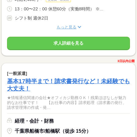
13：00〜22：00 休憩60分（実働8時間） ※...
シフト制 週休2日
もっと見る
求人詳細を見る
3日以内公開
[一般派遣]
基本17時半まで！請求書発行など！未経験でも
大丈夫！
★情報通信関連の会社★オフィカジ勤務ＯＫ！残業ほぼなしが魅力
的なお仕事です！ 【お仕事の内容】請求処理（請求書の発行、
請求管理簿の作成・発...
経理・会計・財務
千葉県船橋市/船橋駅（徒歩 15分）