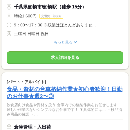
千葉県船橋市/船橋駅（徒歩 15分）
時給1,600円
交通費一部支給
9：00〜17：30 ※残業はほとんどありませ...
土曜日 日曜日 祝日
もっと見る
求人詳細を見る
[パート・アルバイト]
食品・資材の台車格納作業★初心者歓迎！日勤
のお仕事★週2〜◎
飲食店向け食品や資材を扱う 倉庫内での格納作業をお任せします！
難しい作業のないシンプルなお仕事です！ ▼具体的には… ・検品済
み商品の確認 ・...
倉庫管理・入出荷