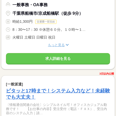
一般事務・OA事務
千葉県船橋市/京成船橋駅（徒歩 9分）
時給1,300円
交通費一部支給
8：30〜17：30 ※休憩６０分。１０時〜１...
火曜日 土曜日 日曜日 祝日
もっと見る
求人詳細を見る
3日以内公開
[一般派遣]
ピタッと17時まで！システム入力など！未経験
でも大丈夫！
〔情報通信関連の会社〕シンプルネイル可！オフィスカジュアル勤
務です！ 【お仕事の内容】受注受付（電話・ＦＡＸ）、受注内
容のシステム入力｜請...