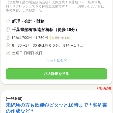
《水産加工品の製造販売会社》人気企業！車通勤ＯＫ！駐車場無
料！リフレッシュできる休憩室完備です！ 【お願いしたいお仕
事の内容】伝票起票、伝...
経理・会計・財務
千葉県船橋市/南船橋駅（徒歩 18分）
時給1,700円～1,750円
交通費一部支給
8：30〜17：30 ※休憩６０分。９時〜１７...
土曜日 日曜日 祝日
もっと見る
求人詳細を見る
3日以内公開
[一般派遣]
未経験の方も歓迎◎ピタッと18時まで＊契約書
の作成など＊