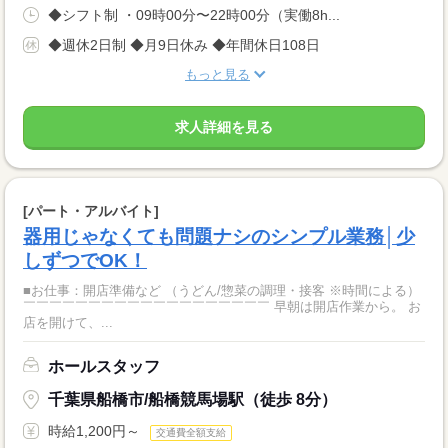
◆シフト制 ・09時00分〜22時00分（実働8h...
◆週休2日制 ◆月9日休み ◆年間休日108日
もっと見る
求人詳細を見る
[パート・アルバイト]
器用じゃなくても問題ナシのシンプル業務│少
しずつでOK！
■お仕事：開店準備など （うどん/惣菜の調理・接客 ※時間による）
￣￣￣￣￣￣￣￣￣￣￣￣￣￣￣￣￣￣￣ 早朝は開店作業から。 お
店を開けて、...
ホールスタッフ
千葉県船橋市/船橋競馬場駅（徒歩 8分）
時給1,200円～
交通費全額支給