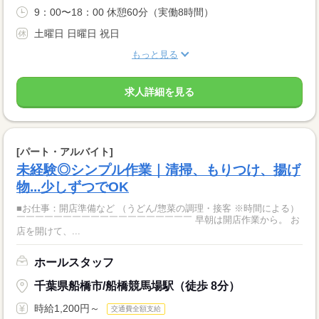
9：00〜18：00 休憩60分（実働8時間）
土曜日 日曜日 祝日
もっと見る
求人詳細を見る
[パート・アルバイト]
未経験◎シンプル作業｜清掃、もりつけ、揚げ
物...少しずつでOK
■お仕事：開店準備など （うどん/惣菜の調理・接客 ※時間による）
￣￣￣￣￣￣￣￣￣￣￣￣￣￣￣￣￣￣￣ 早朝は開店作業から。 お
店を開けて、...
ホールスタッフ
千葉県船橋市/船橋競馬場駅（徒歩 8分）
時給1,200円～
交通費全額支給