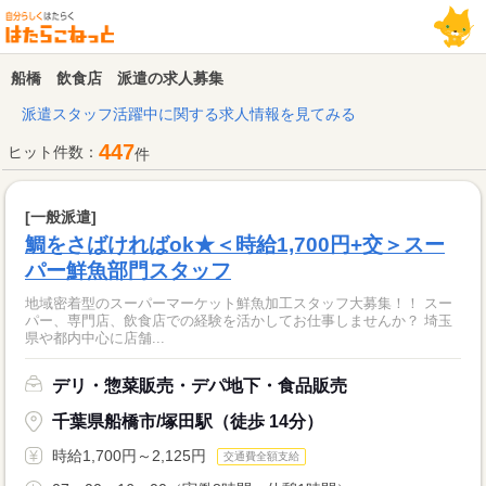
船橋 飲食店 派遣の求人募集
派遣スタッフ活躍中に関する求人情報を見てみる
447
ヒット件数：
件
[一般派遣]
鯛をさばければok★＜時給1,700円+交＞スー
パー鮮魚部門スタッフ
地域密着型のスーパーマーケット鮮魚加工スタッフ大募集！！ スー
パー、専門店、飲食店での経験を活かしてお仕事しませんか？ 埼玉
県や都内中心に店舗...
デリ・惣菜販売・デパ地下・食品販売
千葉県船橋市/塚田駅（徒歩 14分）
時給1,700円～2,125円
交通費全額支給