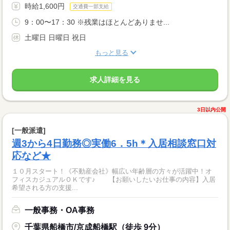
時給1,600円
交通費一部支給
9：00〜17：30 ※残業はほとんどありませ...
土曜日 日曜日 祝日
もっと見る
求人詳細を見る
3日以内公開
[一般派遣]
週3から4日勤務◎実働6．5h＊入居相談窓口対
応など★
１０月スタート！《不動産会社》幅広い年齢層の方々が活躍中！オ
フィスカジュアルＯＫです♪ 【お願いしたいお仕事の内容】入居
希望される方の支援...
一般事務・OA事務
千葉県船橋市/京成船橋駅（徒歩 9分）