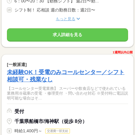
6：00〜20：30 【勤務シフト】 週2日〜勤...
シフト制！ 応相談 週の勤務日数：週2日〜
もっと見る
求人詳細を見る
1週間以内公開
[一般派遣]
未経験OK！受電のみコールセンター／シフト
相談可・残業なし
【コールセンター受電業務】 スーパーや飲食店などで使われている
業務用冷蔵庫の受電 ・修理受付 ・問い合わせ対応 ※受付時に電話説
明可能な場合はそ...
受付
千葉県船橋市/海神駅（徒歩 8分）
時給1,400円～
交通費一部支給