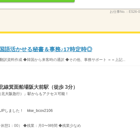
お仕事No.：
ES26-0
韓国語活かせる秘書＆事務♪17時定時◎
翻訳資料作成 ◆韓国から来客時の通訳 ◆その他、事務サポート ＝＝上記...
北線箕面船場阪大前駅（徒歩 3分）
（北大阪急行）」駅からもアクセス可能！
しました！ kkw_bcov2106
、休憩1：00） ◆残業：月0〜9時間 ◆残業少なめ