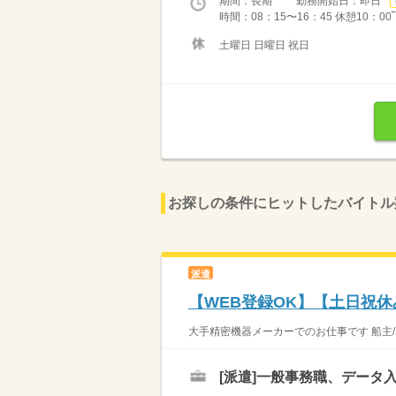
期間：長期 勤務開始日：即日
時間：08：15〜16：45 休憩10：00‾10
土曜日 日曜日 祝日
お探しの条件にヒットしたバイトル
派遣
【WEB登録OK】【土日祝
大手精密機器メーカーでのお仕事です 船主/
[派遣]
一般事務職、データ入