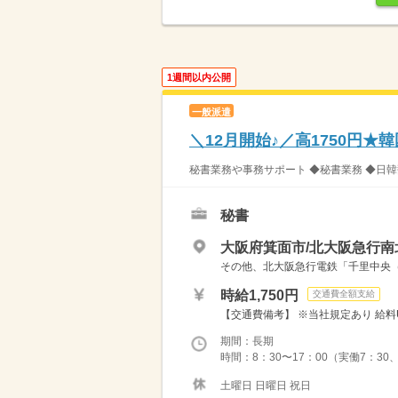
1週間以内公開
一般派遣
＼12月開始♪／高1750円★
秘書業務や事務サポート ◆秘書業務 ◆日韓
秘書
大阪府箕面市/北大阪急行南
その他、北大阪急行電鉄「千里中央
時給1,750円
交通費全額支給
【交通費備考】 ※当社規定あり 給料UP
期間：長期
時間：8：30〜17：00（実働7：30
土曜日 日曜日 祝日