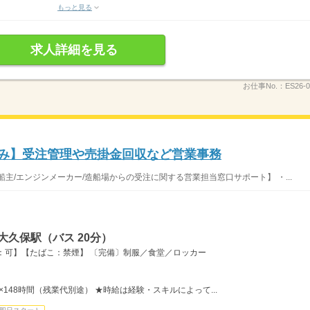
もっと見る
求人詳細を見る
お仕事No.：
ES26-0
休み】受注管理や売掛金回収など営業事務
主/エンジンメーカー/造船場からの受注に関する営業担当窓口サポート】 ・...
大久保駅（バス 20分）
：可】【たばこ：禁煙】 〔完備〕制服／食堂／ロッカー
円×148時間（残業代別途） ★時給は経験・スキルによって...