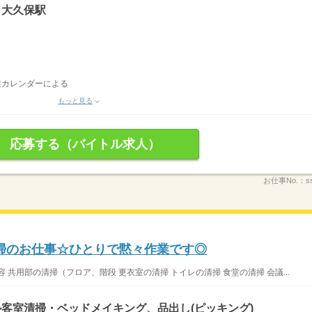
/ 大久保駅
業カレンダーによる
もっと見る
応募する（バイトル求人）
お仕事No.：
s
掃のお仕事☆ひとりで黙々作業です◎
共用部の清掃（フロア、階段 更衣室の清掃 トイレの清掃 食堂の清掃 会議...
客室清掃・ベッドメイキング、品出し(ピッキング)