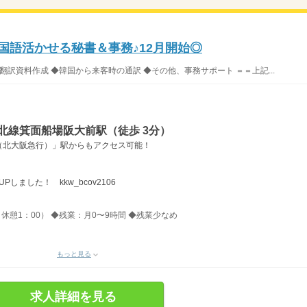
韓国語活かせる秘書＆事務♪12月開始◎
翻訳資料作成 ◆韓国から来客時の通訳 ◆その他、事務サポート ＝＝上記...
北線箕面船場阪大前駅（徒歩 3分）
（北大阪急行）」駅からもアクセス可能！
しました！ kkw_bcov2106
、休憩1：00） ◆残業：月0〜9時間 ◆残業少なめ
もっと見る
求人詳細を見る