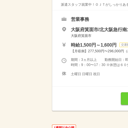
派遣スタッフ就業中！ＯＪＴがしっかりある
営業事務
大阪府箕面市/北大阪急行南
大阪府箕面市
時給1,500円～1,600円
交通
【月収例】277,500円〜296,000円
期間：3ヵ月以上 勤務開始日：
時間：9：00〜17：30 ※休憩は６
土曜日 日曜日 祝日
1週間以内公開