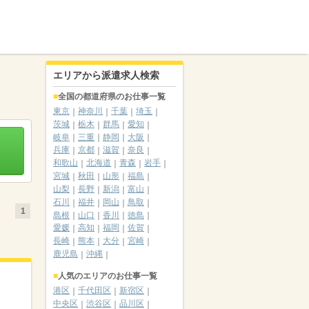
エリアから派遣求人検索
全国の都道府県のお仕事一覧
東京
神奈川
千葉
埼玉
茨城
栃木
群馬
愛知
岐阜
三重
静岡
大阪
兵庫
京都
滋賀
奈良
和歌山
北海道
青森
岩手
宮城
秋田
山形
福島
山梨
長野
新潟
富山
石川
福井
岡山
鳥取
1
島根
山口
香川
徳島
愛媛
高知
福岡
佐賀
長崎
熊本
大分
宮崎
鹿児島
沖縄
人気のエリアのお仕事一覧
港区
千代田区
新宿区
中央区
渋谷区
品川区