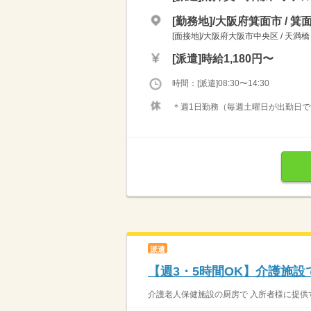
[勤務地]/大阪府箕面市 / 
[面接地]/大阪府大阪市中央区 / 天満橋
[派遣]
時給1,180円〜
時間：[派遣]08:30〜14:30
＊週1日勤務（毎週土曜日が出勤日で
派遣
【週3・5時間OK】介護施設
介護老人保健施設の厨房で 入所者様に提供