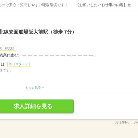
ので安心！質問しやすい職場環境です！ 【お願いしたいお仕事の内容】セ...
北線箕面船場阪大前駅（徒歩 7分）
費一部支給
（残業代含む） ―･―･―･―･―･―･―･―･―･―･―･―･―...
即日
即日スタート
０分です。
もっと見る
求人詳細を見る
お仕事No.：
37