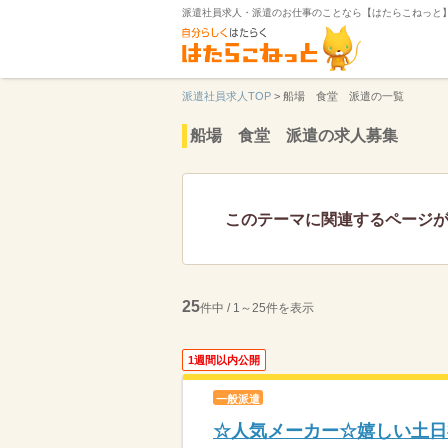
派遣社員求人・派遣のお仕事のことなら【はたらこねっと
派遣社員求人TOP
>
船場 食堂 派遣の一覧
船場 食堂 派遣の求人募集
このテーマに関連するページ
25
件中 / 1～25件を表示
1週間以内公開
一般派遣
☆人気メーカー☆嬉しい土日