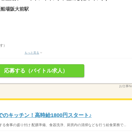
箕面船場阪大前駅
す）
もっと見る
応募する（バイトル求人）
お仕事No
でのキッチン！高時給1800円スタート♪
する食事の盛り付け 配膳準備、食器洗浄、厨房内の清掃などを行う給食業務で...