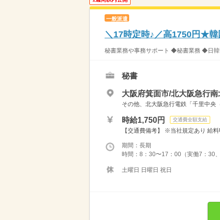
一般派遣
＼17時定時♪／高1750円★
秘書業務や事務サポート ◆秘書業務 ◆日韓
秘書
大阪府箕面市/北大阪急行南
その他、北大阪急行電鉄「千里中央
時給1,750円
交通費全額支給
【交通費備考】 ※当社規定あり 給料UP
期間：長期
時間：8：30〜17：00（実働7：30
土曜日 日曜日 祝日