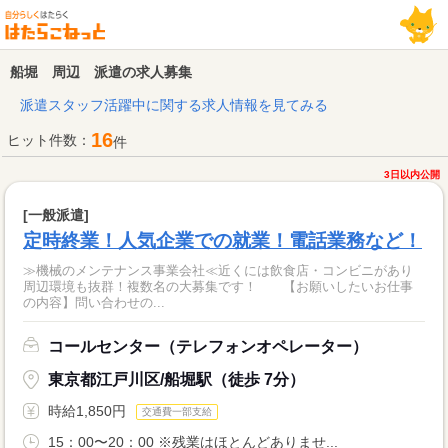
船堀 周辺 派遣の求人募集
派遣スタッフ活躍中に関する求人情報を見てみる
16
ヒット件数：
件
3日以内公開
[一般派遣]
定時終業！人気企業での就業！電話業務など！
≫機械のメンテナンス事業会社≪近くには飲食店・コンビニがあり
周辺環境も抜群！複数名の大募集です！ 【お願いしたいお仕事
の内容】問い合わせの...
コールセンター（テレフォンオペレーター）
東京都江戸川区/船堀駅（徒歩 7分）
時給1,850円
交通費一部支給
15：00〜20：00 ※残業はほとんどありませ...