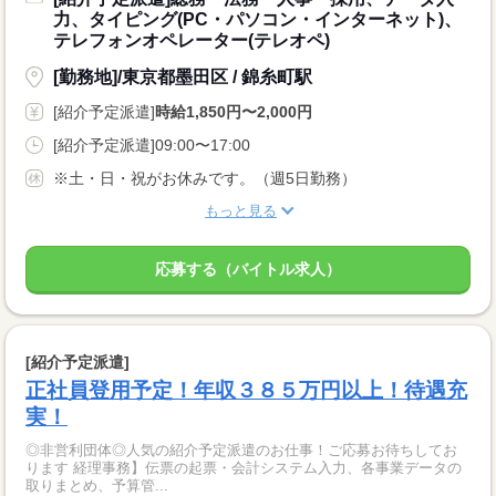
力、タイピング(PC・パソコン・インターネット)、
テレフォンオペレーター(テレオペ)
[勤務地]/東京都墨田区 / 錦糸町駅
[紹介予定派遣]
時給1,850円〜2,000円
[紹介予定派遣]09:00〜17:00
※土・日・祝がお休みです。（週5日勤務）
もっと見る
応募する（バイトル求人）
[紹介予定派遣]
正社員登用予定！年収３８５万円以上！待遇充
実！
◎非営利団体◎人気の紹介予定派遣のお仕事！ご応募お待ちしてお
ります 経理事務】伝票の起票・会計システム入力、各事業データの
取りまとめ、予算管...