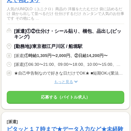
んで包むダケ
人気のUNIQLO（ユニクロ）商品の 洋服をたたむだけ 袋に詰めるだ
け 袋から出して並べるだけ 仕分けするだけ カンタンで人気のお仕事
です その他にも ...
[派遣]①②仕分け・シール貼り、梱包、品出し(ピッ
キング)
[勤務地]/東京都江戸川区 / 船堀駅
[派遣]
①時給1,305円〜2,000円、②日給14,200円〜
[派遣]①06:30〜21:00、09:00〜18:00、10:00〜15:00、②06:30〜21:00
★自己申告制なので好きな日だけでOK★ ■短期OK♪(業法に基づく規定あり) ■長期休みご相談OK ■土日のみOK ■WワークOK
もっと見る
応募する（バイトル求人）
[派遣]
ピタッと１７時まで★データ入力など★未経験