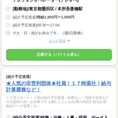
テレフォンオペレーター(テレオペ)
[勤務地]/東京都墨田区 / 本所吾妻橋駅
[紹介予定派遣]
時給1,800円〜1,900円
[紹介予定派遣]08:30〜17:00
※土・日・祝がお休みです。（週5日勤務）
もっと見る
応募する（バイトル求人）
[紹介予定派遣]
★人気の非営利団体★社員！１７時退社！給与
計算業務など！
１０月スタート！人気の紹介予定派遣！転勤なし！芸術や音楽など
の公益性の高いお仕事です お願いしたいお仕事の内容】給与計算・
勤怠データ管理｜社...
[紹介予定派遣]総務・法務・人事・採用、データ入