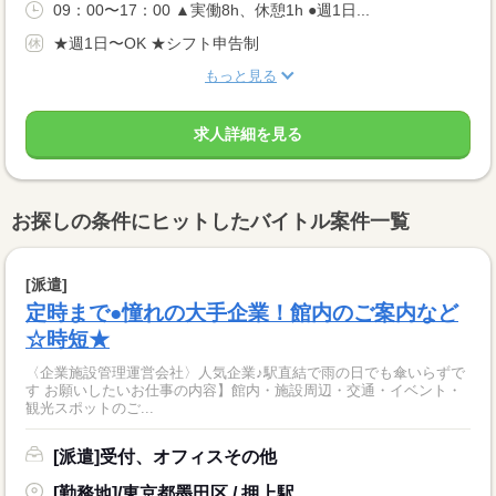
09：00〜17：00 ▲実働8h、休憩1h ●週1日...
★週1日〜OK ★シフト申告制
もっと見る
求人詳細を見る
お探しの条件にヒットしたバイトル案件一覧
[派遣]
定時まで●憧れの大手企業！館内のご案内など
☆時短★
〈企業施設管理運営会社〉人気企業♪駅直結で雨の日でも傘いらずで
す お願いしたいお仕事の内容】館内・施設周辺・交通・イベント・
観光スポットのご...
[派遣]受付、オフィスその他
[勤務地]/東京都墨田区 / 押上駅