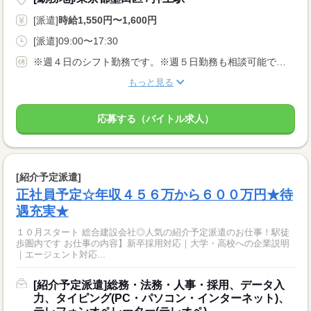
[派遣]
時給1,550円〜1,600円
[派遣]09:00〜17:30
※週４日のシフト勤務です。※週５日勤務も相談可能です。
もっと見る
応募する（バイトル求人）
[紹介予定派遣]
正社員予定☆年収４５６万から６００万円★待
遇充実★
１０月スタート 総合建設会社◎人気の紹介予定派遣のお仕事！駅徒
歩圏内です お仕事の内容】新卒採用対応｜大学・高校への企業説明
｜エージェント対応...
[紹介予定派遣]総務・法務・人事・採用、データ入
力、タイピング(PC・パソコン・インターネット)、