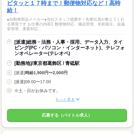
ピタッと１７時まで！郵便物対応など！高時
給！
●自動車部品メーカー●当社スタッフ就業中！先輩社員が教えてくれ
る環境です お仕事の内容】郵便物対応、備品管理、名刺発注、会議
室管理、来客対応...
[派遣]総務・法務・人事・採用、データ入力、タイ
ピング(PC・パソコン・インターネット)、テレフォ
ンオペレーター(テレオペ)
[勤務地]/東京都葛飾区 / 青砥駅
[派遣]
時給1,900円〜2,000円
[派遣]08:00〜17:00
※土・日がお休みです。
もっと見る
応募する（バイトル求人）