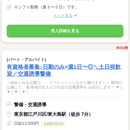
※シフト勤務（週３〜５日）です。
もっと見る
求人詳細を見る
本日公開
[パート・アルバイト]
有資格者募集♪日勤のみ×週1日〜◎＼土日祝歓
迎／交通誘導警備
＜緑あふれる公園で、 リフレッシュしながら働けます！＞ 都内の
公園にて、 駐車場の出入り口付近の交通誘導を お任せします！ ▼△
▼△▼△▼△...
警備・交通誘導
東京都江戸川区/東大島駅（徒歩 7分）
日給13,500円
交通費全額支給