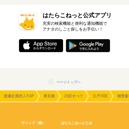
はたらこねっと公式アプリ
充実の検索機能と便利な通知機能で
アナタのしごと探しをお手伝い！
ページトップへ
派遣社員求人TOP
東京都
23区すべて
江戸川区
都営新
ディップ（株）
はたらこねっととは