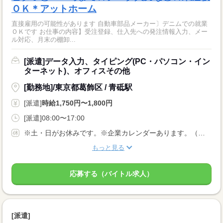
ＯＫ＊アットホーム
直接雇用の可能性があります 自動車部品メーカー〕デニムでの就業
ＯＫです お仕事の内容】受注登録、仕入先への発注情報入力、メー
ル対応、月末の棚卸...
[派遣]データ入力、タイピング(PC・パソコン・イン
ターネット)、オフィスその他
[勤務地]/東京都葛飾区 / 青砥駅
[派遣]
時給1,750円〜1,800円
[派遣]08:00〜17:00
※土・日がお休みです。※企業カレンダーあります。（週5日勤務）
もっと見る
応募する（バイトル求人）
[派遣]