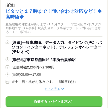
[派遣]
ピタッと１７時まで！問い合わせ対応など！◆
高時給◆
直接雇用の可能性があります♪１１月スタート 非営利団体●駅スグの
勤務地です ＯＡ事務】玩具安全マーク事業サポート（問い合わせ対
応・ＩＳＯ関連の...
[派遣]一般事務職、データ入力、タイピング(PC・パ
ソコン・インターネット)、テレフォンオペレーター
(テレオペ)
[勤務地]/東京都墨田区 / 本所吾妻橋駅
[派遣]
時給2,200円〜2,300円
[派遣]09:00〜17:00
※土・日・祝がお休みです。（週5日勤務）
もっと見る
応募する（バイトル求人）