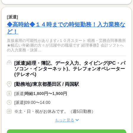
[派遣]
◆高時給◆１４時までの時短勤務！入力業務な
ど！
直接雇用の可能性があります♪１０月スタート 税務・労務合同事務所
★幅広い年齢層の方々が活躍中の職場です 経理事務】会計ソフトへ
の入力業務・決算...
[派遣]経理・簿記、データ入力、タイピング(PC・パ
ソコン・インターネット)、テレフォンオペレーター
(テレオペ)
[勤務地]/東京都墨田区 / 両国駅
[派遣]
時給1,800円〜1,900円
[派遣]09:00〜14:00
※土・日・祝がお休みです。（週5日勤務）
もっと見る