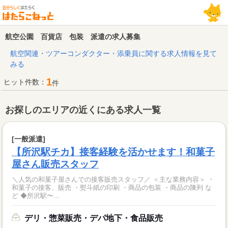
航空公園 百貨店 包装 派遣の求人募集
航空関連・ツアーコンダクター・添乗員に関する求人情報を見て
みる
1
ヒット件数：
件
お探しのエリアの近くにある求人一覧
[一般派遣]
【所沢駅チカ】接客経験を活かせます！和菓子
屋さん販売スタッフ
＼人気の和菓子屋さんでの接客販売スタッフ／ ＜主な業務内容＞ ・
和菓子の接客、販売 ・熨斗紙の印刷 ・商品の包装 ・商品の陳列 な
ど ◆所沢駅〜...
デリ・惣菜販売・デパ地下・食品販売