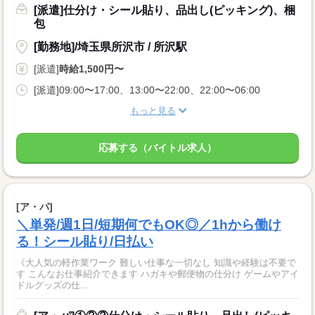
[派遣]仕分け・シール貼り、品出し(ピッキング)、梱
包
[勤務地]/埼玉県所沢市 / 所沢駅
[派遣]
時給1,500円〜
[派遣]09:00〜17:00、13:00〜22:00、22:00〜06:00
もっと見る
応募する（バイトル求人）
[ア・パ]
＼単発/週1日/短期何でもOK◎／1hから働け
る！シール貼り/日払い
《大人気の軽作業ワーク 難しい仕事な一切なし 知識や経験は不要で
す こんなお仕事紹介できます ハガキや郵便物の仕分け ゲームやアイ
ドルグッズの仕...