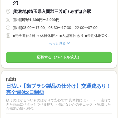
グ)
[勤務地]/埼玉県入間郡三芳町 / みずほ台駅
[派遣]
時給1,600円〜2,000円
[派遣]08:00〜17:00、08:30〜17:30、22:00〜07:00
■完全週休2日 ＜休日休暇＞ ■大型連休あり ■長期休暇OK ■ご家庭都合のお休み調整OK ■産休・育休取得実績あり
もっと見る
応募する（バイトル求人）
[派遣]
日払い【歯ブラシ製品の仕分け】交通費あり！
完全週休2日制◎
扱うのはかる〜いものばかりで安心です 具体的には・・・ ・流れて
きた商品にペタッとラベル貼り ・傷がないかのチェック ・完成した
ら指定の箱へ梱包...