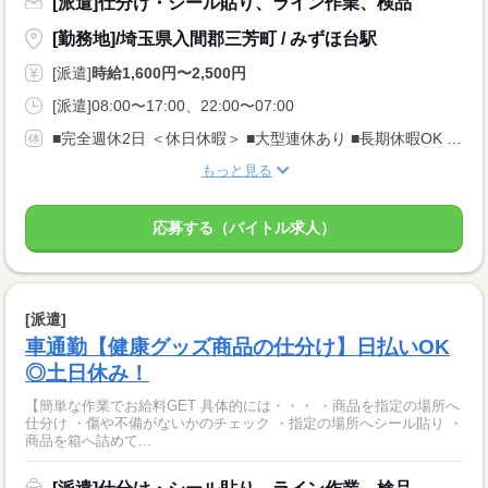
[派遣]仕分け・シール貼り、ライン作業、検品
[勤務地]/埼玉県入間郡三芳町 / みずほ台駅
[派遣]
時給1,600円〜2,500円
[派遣]08:00〜17:00、22:00〜07:00
■完全週休2日 ＜休日休暇＞ ■大型連休あり ■長期休暇OK ■ご家庭都合のお休み調整OK ■産休・育休取得実績あり
もっと見る
応募する（バイトル求人）
[派遣]
車通勤【健康グッズ商品の仕分け】日払いOK
◎土日休み！
【簡単な作業でお給料GET 具体的には・・・ ・商品を指定の場所へ
仕分け ・傷や不備がないかのチェック ・指定の場所へシール貼り ・
商品を箱へ詰めて...