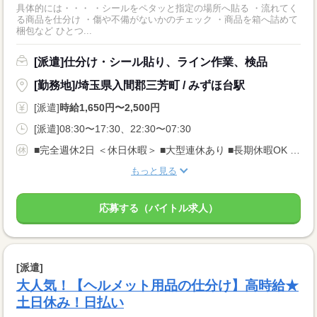
具体的には・・・ ・シールをペタッと指定の場所へ貼る ・流れてく
る商品を仕分け ・傷や不備がないかのチェック ・商品を箱へ詰めて
梱包など ひとつ...
[派遣]仕分け・シール貼り、ライン作業、検品
[勤務地]/埼玉県入間郡三芳町 / みずほ台駅
[派遣]
時給1,650円〜2,500円
[派遣]08:30〜17:30、22:30〜07:30
■完全週休2日 ＜休日休暇＞ ■大型連休あり ■長期休暇OK ■ご家庭都合のお休み調整OK ■産休・育休取得実績あり
もっと見る
応募する（バイトル求人）
[派遣]
大人気！【ヘルメット用品の仕分け】高時給★
土日休み！日払い