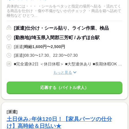
具体的には・・・ ・シールをペタッと指定の場所へ貼る ・流れてく
る商品を仕分け ・傷や不備がないかのチェック ・商品を箱へ詰めて
梱包など ひとつ...
[派遣]仕分け・シール貼り、ライン作業、検品
[勤務地]/埼玉県入間郡三芳町 / みずほ台駅
[派遣]
時給1,600円〜2,500円
[派遣]08:30〜17:30、22:30〜07:30
■完全週休2日 ＜休日休暇＞ ■大型連休あり ■長期休暇OK ■ご家庭都合のお休み調整OK ■産休・育休取得実績あり
もっと見る
応募する（バイトル求人）
[派遣]
土日休み♪年休120日！【家具パーツの仕分
け】高時給＆日払い★