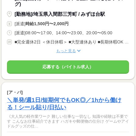
グ)
[勤務地]/埼玉県入間郡三芳町 / みずほ台駅
[派遣]
時給1,500円〜2,000円
[派遣]08:00〜17:00、14:00〜23:00、20:00〜05:00
■完全週休2日 ＜休日休暇＞ ■大型連休あり ■長期休暇OK ■ご家庭都合のお休み調整OK ■産休・育休取得実績あり
もっと見る
応募する（バイトル求人）
[ア・パ]
＼単発/週1日/短期何でもOK◎／1hから働け
る！シール貼り/日払い
《大人気の軽作業ワーク 難しい仕事な一切なし 知識や経験は不要で
す こんなお仕事紹介できます ハガキや郵便物の仕分け ゲームやアイ
ドルグッズの仕...