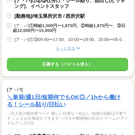
[ア・パ]①②③仕分け・シール貼り、品出し(ピッキ
ング)、イベントスタッフ
[勤務地]/埼玉県所沢市 / 西所沢駅
[ア・パ]
①時給1,500円〜1,875円、②時給1,875円〜、③日
給12,000円〜15,000円
[ア・パ]①③09:00〜17:00、10:00〜19:00、20:00〜05:00、②10:00〜06:00
もっと見る
応募する（バイトル求人）
[ア・パ]
＼単発/週1日/短期何でもOK◎／1hから働け
る！シール貼り/日払い
《大人気の軽作業ワーク 難しい仕事な一切なし 知識や経験は不要で
す こんなお仕事紹介できます ハガキや郵便物の仕分け ゲームやアイ
ドルグッズの仕...