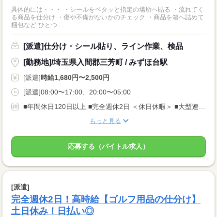
具体的には・・・ ・シールをペタッと指定の場所へ貼る ・流れてく
る商品を仕分け ・傷や不備がないかのチェック ・商品を箱へ詰めて
梱包など ひとつ...
[派遣]仕分け・シール貼り、ライン作業、検品
[勤務地]/埼玉県入間郡三芳町 / みずほ台駅
[派遣]
時給1,680円〜2,500円
[派遣]08:00〜17:00、20:00〜05:00
■年間休日120日以上 ■完全週休2日 ＜休日休暇＞ ■大型連休あり ■長期休暇OK ■ご家庭都合のお休み調整OK ■産休・育休取得実績あり
もっと見る
応募する（バイトル求人）
[派遣]
完全週休2日！高時給【ゴルフ用品の仕分け】
土日休み！日払い◎