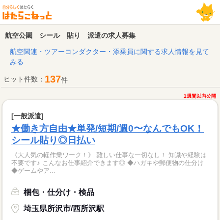
航空公園 シール 貼り 派遣の求人募集
航空関連・ツアーコンダクター・添乗員に関する求人情報を見て
みる
137
ヒット件数：
件
1週間以内公開
[一般派遣]
★働き方自由★単発/短期/週0〜なんでもOK！
シール貼り◎日払い
《大人気の軽作業ワーク！》 難しい仕事な一切なし！ 知識や経験は
不要です♪ こんなお仕事紹介できます◎ ◆ハガキや郵便物の仕分け
◆ゲームやア...
梱包・仕分け・検品
埼玉県所沢市/西所沢駅