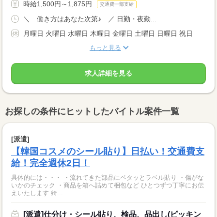
時給1,500円～1,875円
交通費一部支給
＼ 働き方はあなた次第♪ ／ 日勤・夜勤...
月曜日 火曜日 水曜日 木曜日 金曜日 土曜日 日曜日 祝日
もっと見る
求人詳細を見る
お探しの条件にヒットしたバイトル案件一覧
[派遣]
【韓国コスメのシール貼り】日払い！交通費支
給！完全週休2日！
具体的には・・・ ・流れてきた部品にペタッとラベル貼り ・傷がな
いかのチェック ・商品を箱へ詰めて梱包など ひとつずつ丁寧にお伝
えいたします 綺...
[派遣]仕分け・シール貼り、検品、品出し(ピッキン