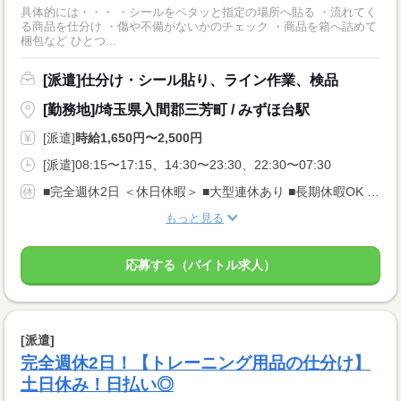
具体的には・・・ ・シールをペタッと指定の場所へ貼る ・流れてく
る商品を仕分け ・傷や不備がないかのチェック ・商品を箱へ詰めて
梱包など ひとつ...
[派遣]仕分け・シール貼り、ライン作業、検品
[勤務地]/埼玉県入間郡三芳町 / みずほ台駅
[派遣]
時給1,650円〜2,500円
[派遣]08:15〜17:15、14:30〜23:30、22:30〜07:30
■完全週休2日 ＜休日休暇＞ ■大型連休あり ■長期休暇OK ■ご家庭都合のお休み調整OK ■産休・育休取得実績あり
もっと見る
応募する（バイトル求人）
[派遣]
完全週休2日！【トレーニング用品の仕分け】
土日休み！日払い◎