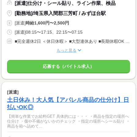
[派遣]仕分け・シール貼り、ライン作業、検品
[勤務地]/埼玉県入間郡三芳町 / みずほ台駅
[派遣]
時給1,600円〜2,500円
[派遣]08:15〜17:15、22:15〜07:15
■完全週休2日 ＜休日休暇＞ ■大型連休あり ■長期休暇OK ■ご家庭都合のお休み調整OK ■産休・育休取得実績あり
もっと見る
応募する（バイトル求人）
[派遣]
土日休み！大人気【アパレル商品の仕分け】日
払いOK◎
【簡単な作業でお給料GET 具体的には・・・ ・商品を指定の場所へ
仕分け ・傷や不備がないかのチェック ・指定の場所へシール貼り ・
商品を箱へ詰めて...