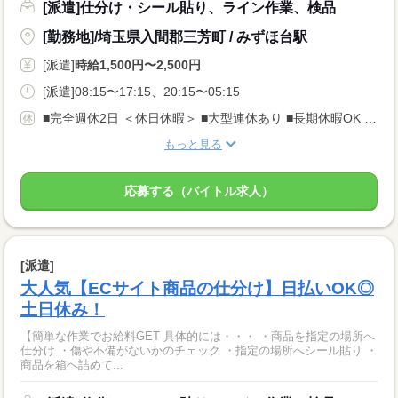
[派遣]仕分け・シール貼り、ライン作業、検品
[勤務地]/埼玉県入間郡三芳町 / みずほ台駅
[派遣]
時給1,500円〜2,500円
[派遣]08:15〜17:15、20:15〜05:15
■完全週休2日 ＜休日休暇＞ ■大型連休あり ■長期休暇OK ■ご家庭都合のお休み調整OK ■産休・育休取得実績あり
もっと見る
応募する（バイトル求人）
[派遣]
大人気【ECサイト商品の仕分け】日払いOK◎
土日休み！
【簡単な作業でお給料GET 具体的には・・・ ・商品を指定の場所へ
仕分け ・傷や不備がないかのチェック ・指定の場所へシール貼り ・
商品を箱へ詰めて...