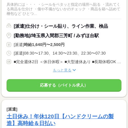
具体的には・・・ ・シールをペタッと指定の場所へ貼る ・流れてく
る商品を仕分け ・傷や不備がないかのチェック ・商品を箱へ詰めて
梱包など ひとつ...
[派遣]仕分け・シール貼り、ライン作業、検品
[勤務地]/埼玉県入間郡三芳町 / みずほ台駅
[派遣]
時給1,640円〜2,500円
[派遣]08:30〜17:30、14:30〜23:30、22:30〜07:30
■完全週休2日 ＜休日休暇＞ ■大型連休あり ■長期休暇OK ■ご家庭都合のお休み調整OK ■産休・育休取得実績あり
もっと見る
応募する（バイトル求人）
[派遣]
土日休み！年休120日【ハンドクリームの製
造】高時給＆日払い