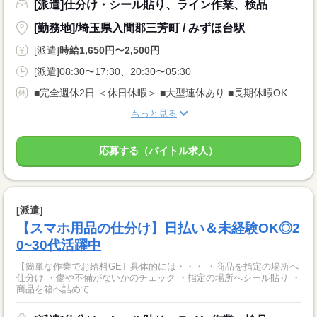
[派遣]仕分け・シール貼り、ライン作業、検品
[勤務地]/埼玉県入間郡三芳町 / みずほ台駅
[派遣]
時給1,650円〜2,500円
[派遣]08:30〜17:30、20:30〜05:30
■完全週休2日 ＜休日休暇＞ ■大型連休あり ■長期休暇OK ■ご家庭都合のお休み調整OK ■産休・育休取得実績あり
もっと見る
応募する（バイトル求人）
[派遣]
【スマホ用品の仕分け】日払い＆未経験OK◎2
0~30代活躍中
【簡単な作業でお給料GET 具体的には・・・ ・商品を指定の場所へ
仕分け ・傷や不備がないかのチェック ・指定の場所へシール貼り ・
商品を箱へ詰めて...