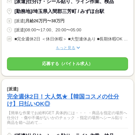
[派遣]仕分け・シール貼り、ライン作業、検品
[勤務地]/埼玉県入間郡三芳町 / みずほ台駅
[派遣]
月給26万円〜38万円
[派遣]08:00〜17:00、20:00〜05:00
■完全週休2日 ＜休日休暇＞ ■大型連休あり ■長期休暇OK ■ご家庭都合のお休み調整OK ■産休・育休取得実績あり
もっと見る
応募する（バイトル求人）
[派遣]
完全週休2日！大人気★【韓国コスメの仕分
け】日払いOK◎
【簡単な作業でお給料GET 具体的には・・・ ・商品を指定の場所へ
仕分け ・傷や不備がないかのチェック ・指定の場所へシール貼り ・
商品を箱へ詰めて...