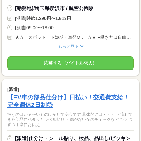
[勤務地]/埼玉県所沢市 / 航空公園駅
[派遣]
時給1,290円〜1,613円
[派遣]09:00〜18:00
★☆ スポット・ド短期・単発OK ☆★ ●働き方は自由自在！ ●スキマ時間や空いている日を有効活用できる！ ●平日だけ、土日だけもOK！ ●1日〜OKのスポットワーク！
もっと見る
応募する（バイトル求人）
[派遣]
【EV車の部品仕分け】日払い！交通費支給！
完全週休2日制◎
扱うのはかる〜いものばかりで安心です 具体的には・・・ ・流れて
きた部品にペタッとラベル貼り ・傷がないかのチェックなど ひとつ
ずつ丁寧にお伝え...
[派遣]仕分け・シール貼り、検品、品出し(ピッキン