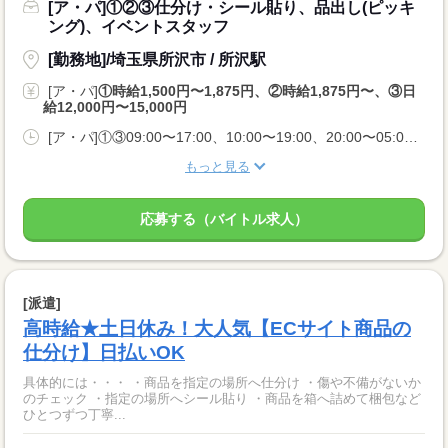
[ア・パ]①②③仕分け・シール貼り、品出し(ピッキ
ング)、イベントスタッフ
[勤務地]/埼玉県所沢市 / 所沢駅
[ア・パ]
①時給1,500円〜1,875円、②時給1,875円〜、③日
給12,000円〜15,000円
[ア・パ]①③09:00〜17:00、10:00〜19:00、20:00〜05:00、②10:00〜06:00
もっと見る
応募する（バイトル求人）
[派遣]
高時給★土日休み！大人気【ECサイト商品の
仕分け】日払いOK
具体的には・・・ ・商品を指定の場所へ仕分け ・傷や不備がないか
のチェック ・指定の場所へシール貼り ・商品を箱へ詰めて梱包など
ひとつずつ丁寧...