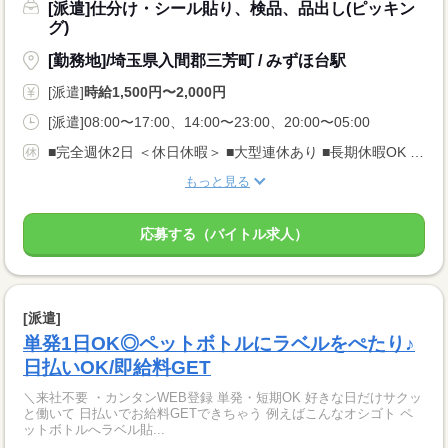
[派遣]仕分け・シール貼り、検品、品出し(ピッキン
グ)
[勤務地]/埼玉県入間郡三芳町 / みずほ台駅
[派遣]
時給1,500円〜2,000円
[派遣]08:00〜17:00、14:00〜23:00、20:00〜05:00
■完全週休2日 ＜休日休暇＞ ■大型連休あり ■長期休暇OK ■ご家庭都合のお休み調整OK ■産休・育休取得実績あり
もっと見る
応募する（バイトル求人）
[派遣]
単発1日OK◎ペットボトルにラベルをぺたり♪
日払いOK/即給料GET
＼来社不要 ・カンタンWEB登録 単発・短期OK 好きな日だけサクッ
と働いて 日払いでお給料GETできちゃう 例えばこんなオシゴト ペ
ットボトルへラベル貼...