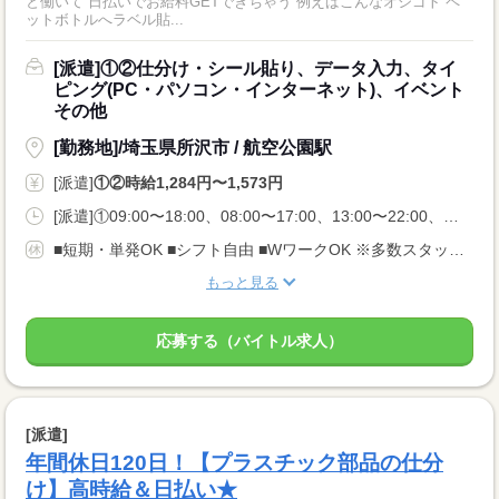
と働いて 日払いでお給料GETできちゃう 例えばこんなオシゴト ペ
ットボトルへラベル貼...
[派遣]①②仕分け・シール貼り、データ入力、タイ
ピング(PC・パソコン・インターネット)、イベント
その他
[勤務地]/埼玉県所沢市 / 航空公園駅
[派遣]
①②時給1,284円〜1,573円
[派遣]①09:00〜18:00、08:00〜17:00、13:00〜22:00、②12:00〜21:00、17:00〜22:00、22:00〜07:00
■短期・単発OK ■シフト自由 ■WワークOK ※多数スタッフさんが活躍しており、 ご希望のお仕事が定員満席となる場合もございます。 それ以外にご紹介しますのでご希望条件をお伝えください。
もっと見る
応募する（バイトル求人）
[派遣]
年間休日120日！【プラスチック部品の仕分
け】高時給＆日払い★