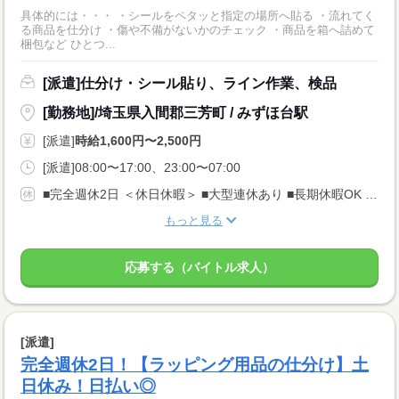
具体的には・・・ ・シールをペタッと指定の場所へ貼る ・流れてく
る商品を仕分け ・傷や不備がないかのチェック ・商品を箱へ詰めて
梱包など ひとつ...
[派遣]仕分け・シール貼り、ライン作業、検品
[勤務地]/埼玉県入間郡三芳町 / みずほ台駅
[派遣]
時給1,600円〜2,500円
[派遣]08:00〜17:00、23:00〜07:00
■完全週休2日 ＜休日休暇＞ ■大型連休あり ■長期休暇OK ■ご家庭都合のお休み調整OK ■産休・育休取得実績あり
もっと見る
応募する（バイトル求人）
[派遣]
完全週休2日！【ラッピング用品の仕分け】土
日休み！日払い◎