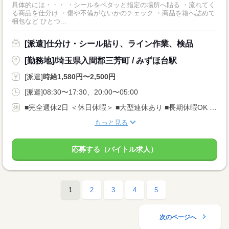
具体的には・・・ ・シールをペタッと指定の場所へ貼る ・流れてく
る商品を仕分け ・傷や不備がないかのチェック ・商品を箱へ詰めて
梱包など ひとつ...
[派遣]仕分け・シール貼り、ライン作業、検品
[勤務地]/埼玉県入間郡三芳町 / みずほ台駅
[派遣]
時給1,580円〜2,500円
[派遣]08:30〜17:30、20:00〜05:00
■完全週休2日 ＜休日休暇＞ ■大型連休あり ■長期休暇OK ■ご家庭都合のお休み調整OK ■産休・育休取得実績あり
もっと見る
応募する（バイトル求人）
1
2
3
4
5
次のページへ