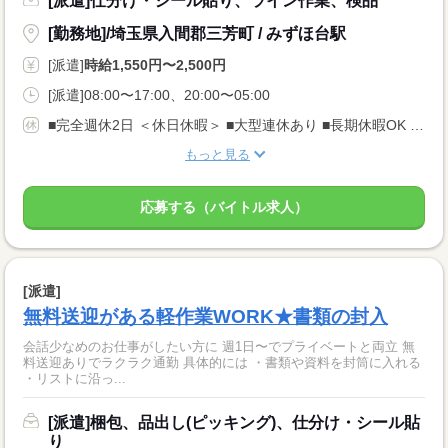
[派遣]仕分け・シール貼り、ライン作業、検品
[勤務地]/埼玉県入間郡三芳町 / みずほ台駅
[派遣]
時給1,550円〜2,500円
[派遣]08:00〜17:00、20:00〜05:00
■完全週休2日 ＜休日休暇＞ ■大型連休あり ■長期休暇OK ■ご家庭都合のお休み調整OK ■産休・育休取得実績あり
もっと見る
応募する（バイトル求人）
[派遣]
無料送迎がある軽作業WORK★書類の封入
会話少なめのお仕事がしたい方に 週1日〜でプライベートと両立 無
料送迎ありでラクラク通勤 具体的には ・書類や資料を封筒に入れる
・リストに沿っ...
[派遣]梱包、品出し(ピッキング)、仕分け・シール貼
り