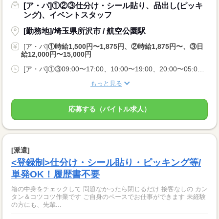
[ア・パ]①②③仕分け・シール貼り、品出し(ピッキ
ング)、イベントスタッフ
[勤務地]/埼玉県所沢市 / 航空公園駅
[ア・パ]
①時給1,500円〜1,875円、②時給1,875円〜、③日
給12,000円〜15,000円
[ア・パ]①③09:00〜17:00、10:00〜19:00、20:00〜05:00、②10:00〜06:00
もっと見る
応募する（バイトル求人）
[派遣]
<登録制>仕分け・シール貼り・ピッキング等/
単発OK！履歴書不要
箱の中身をチェックして 問題なかったら閉じるだけ 接客なしの カン
タン＆コツコツ作業です ご自身のペースでお仕事ができます 未経験
の方にも、先輩...