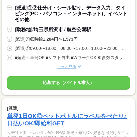
[派遣]①②仕分け・シール貼り、データ入力、タイ
ピング(PC・パソコン・インターネット)、イベント
その他
[勤務地]/埼玉県所沢市 / 航空公園駅
[派遣]
①②時給1,284円〜1,573円
[派遣]①09:00〜18:00、08:00〜17:00、13:00〜22:00、②12:00〜21:00、17:00〜22:00、22:00〜07:00
■短期・単発OK ■シフト自由 ■WワークOK ※多数スタッフさんが活躍しており、 ご希望のお仕事が定員満席となる場合もございます。 それ以外にご紹介しますのでご希望条件をお伝えください。
もっと見る
応募する（バイトル求人）
[派遣]
単発1日OK◎ペットボトルにラベルをぺたり♪
日払いOK/即給料GET
＼来社不要 ・カンタンWEB登録 単発・短期OK 好きな日だけサクッ