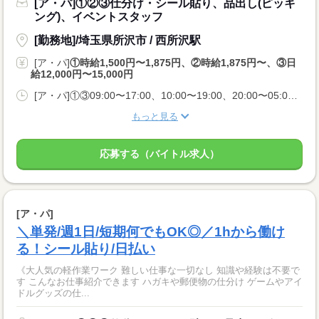
[ア・パ]①②③仕分け・シール貼り、品出し(ピッキ
ング)、イベントスタッフ
[勤務地]/埼玉県所沢市 / 西所沢駅
[ア・パ]
①時給1,500円〜1,875円、②時給1,875円〜、③日
給12,000円〜15,000円
[ア・パ]①③09:00〜17:00、10:00〜19:00、20:00〜05:00、②10:00〜06:00
もっと見る
応募する（バイトル求人）
[ア・パ]
＼単発/週1日/短期何でもOK◎／1hから働け
る！シール貼り/日払い
《大人気の軽作業ワーク 難しい仕事な一切なし 知識や経験は不要で
す こんなお仕事紹介できます ハガキや郵便物の仕分け ゲームやアイ
ドルグッズの仕...