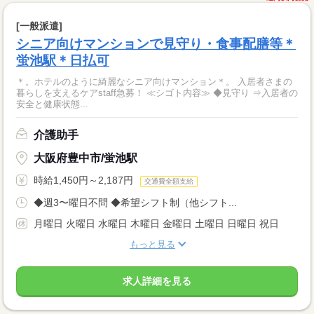
[一般派遣]
シニア向けマンションで見守り・食事配膳等＊
蛍池駅＊日払可
＊。ホテルのように綺麗なシニア向けマンション＊。 入居者さまの
暮らしを支えるケアstaff急募！ ≪シゴト内容≫ ◆見守り ⇒入居者の
安全と健康状態...
介護助手
大阪府豊中市/蛍池駅
時給1,450円～2,187円
交通費全額支給
◆週3〜曜日不問 ◆希望シフト制（他シフト...
月曜日 火曜日 水曜日 木曜日 金曜日 土曜日 日曜日 祝日
もっと見る
求人詳細を見る