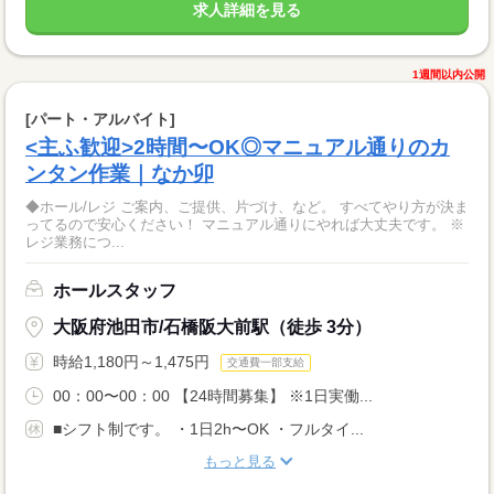
求人詳細を見る
1週間以内公開
[パート・アルバイト]
<主ふ歓迎>2時間〜OK◎マニュアル通りのカ
ンタン作業｜なか卯
◆ホール/レジ ご案内、ご提供、片づけ、など。 すべてやり方が決ま
ってるので安心ください！ マニュアル通りにやれば大丈夫です。 ※
レジ業務につ...
ホールスタッフ
大阪府池田市/石橋阪大前駅（徒歩 3分）
時給1,180円～1,475円
交通費一部支給
00：00〜00：00 【24時間募集】 ※1日実働...
■シフト制です。 ・1日2h〜OK ・フルタイ...
もっと見る