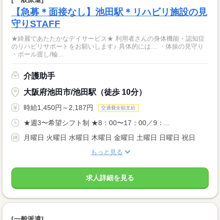
【急募＊面接なし】池田駅＊リハビリ施設の見
守りSTAFF
★綺麗であたたかなデイサービス★ 利用者さんの身体機能・認知症
のリハビリサポートをお願いします♪ 具体的には… ・体操の見守り
・ボール渡し/輪...
介護助手
大阪府池田市/池田駅（徒歩 10分）
時給1,450円～2,187円
交通費全額支給
★週3〜希望シフト制 ★8：00〜17：00／9：...
月曜日 火曜日 水曜日 木曜日 金曜日 土曜日 日曜日 祝日
もっと見る
求人詳細を見る
[一般派遣]