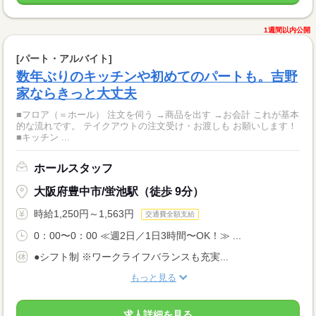
1週間以内公開
[パート・アルバイト]
数年ぶりのキッチンや初めてのパートも。吉野
家ならきっと大丈夫
■フロア（＝ホール） 注文を伺う →商品を出す →お会計 これが基本
的な流れです。 テイクアウトの注文受け・お渡しも お願いします！
■キッチン ...
ホールスタッフ
大阪府豊中市/蛍池駅（徒歩 9分）
時給1,250円～1,563円
交通費全額支給
0：00〜0：00 ≪週2日／1日3時間〜OK！≫ ...
●シフト制 ※ワークライフバランスも充実...
もっと見る
求人詳細を見る