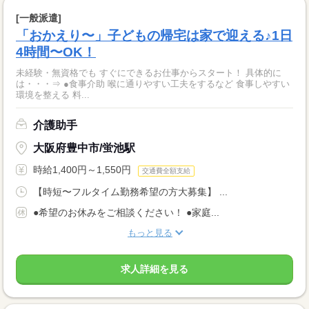
[一般派遣]
「おかえり〜」子どもの帰宅は家で迎える♪1日
4時間〜OK！
未経験・無資格でも すぐにできるお仕事からスタート！ 具体的に
は・・・⇒ ●食事介助 喉に通りやすい工夫をするなど 食事しやすい
環境を整える 料...
介護助手
大阪府豊中市/蛍池駅
時給1,400円～1,550円
交通費全額支給
【時短〜フルタイム勤務希望の方大募集】 ...
●希望のお休みをご相談ください！ ●家庭...
もっと見る
求人詳細を見る