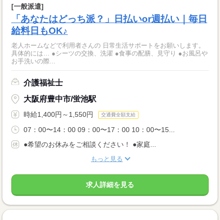
[一般派遣]
「あなたはどっち派？」日払いor週払い｜毎日
給料日もOK♪
老人ホームなどで利用者さんの 日常生活サポートをお願いします。
具体的には… ●シーツの交換、洗濯 ●食事の配膳、見守り ●お風呂や
お手洗いの際...
介護福祉士
大阪府豊中市/蛍池駅
時給1,400円～1,550円
交通費全額支給
07：00〜14：00 09：00〜17：00 10：00〜15...
●希望のお休みをご相談ください！ ●家庭...
もっと見る
求人詳細を見る