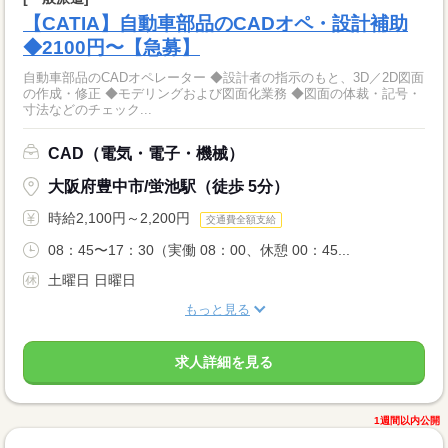
【CATIA】自動車部品のCADオペ・設計補助
◆2100円〜【急募】
自動車部品のCADオペレーター ◆設計者の指示のもと、3D／2D図面
の作成・修正 ◆モデリングおよび図面化業務 ◆図面の体裁・記号・
寸法などのチェック...
CAD（電気・電子・機械）
大阪府豊中市/蛍池駅（徒歩 5分）
時給2,100円～2,200円
交通費全額支給
08：45〜17：30（実働 08：00、休憩 00：45...
土曜日 日曜日
もっと見る
求人詳細を見る
1週間以内公開