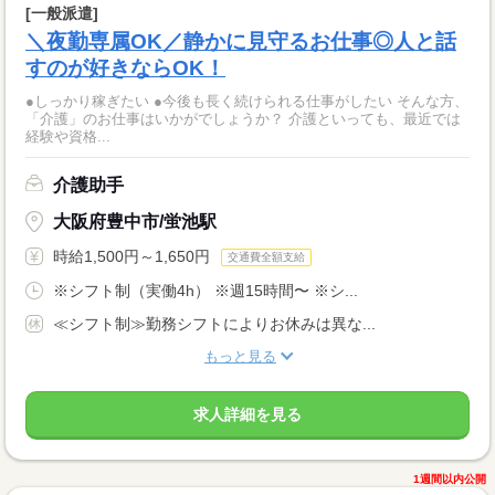
[一般派遣]
＼夜勤専属OK／静かに見守るお仕事◎人と話
すのが好きならOK！
●しっかり稼ぎたい ●今後も長く続けられる仕事がしたい そんな方、
「介護」のお仕事はいかがでしょうか？ 介護といっても、最近では
経験や資格...
介護助手
大阪府豊中市/蛍池駅
時給1,500円～1,650円
交通費全額支給
※シフト制（実働4h） ※週15時間〜 ※シ...
≪シフト制≫勤務シフトによりお休みは異な...
もっと見る
求人詳細を見る
1週間以内公開