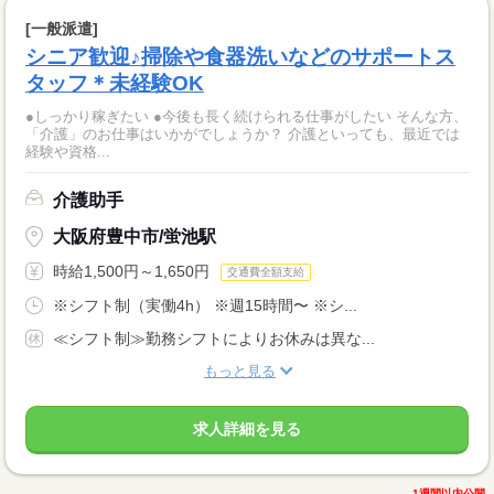
[一般派遣]
シニア歓迎♪掃除や食器洗いなどのサポートス
タッフ＊未経験OK
●しっかり稼ぎたい ●今後も長く続けられる仕事がしたい そんな方、
「介護」のお仕事はいかがでしょうか？ 介護といっても、最近では
経験や資格...
介護助手
大阪府豊中市/蛍池駅
時給1,500円～1,650円
交通費全額支給
※シフト制（実働4h） ※週15時間〜 ※シ...
≪シフト制≫勤務シフトによりお休みは異な...
もっと見る
求人詳細を見る
1週間以内公開