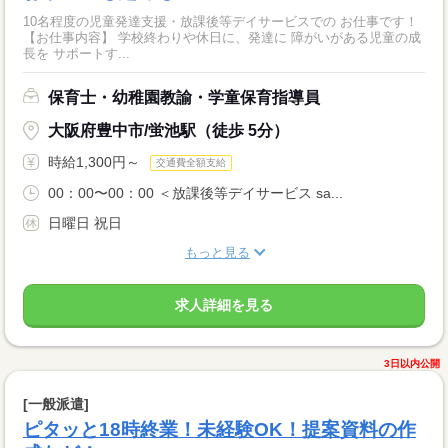
10名程度の児童発達支援・放課後等デイサービスでの お仕事です！
【お仕事内容】 学校終わりや休日に、発達に 障がいがある児童の成
長を サポートす...
保育士・幼稚園教諭・学童保育指導員
大阪府豊中市/蛍池駅（徒歩 5分）
時給1,300円～
交通費全額支給
00：00〜00：00 ＜放課後等デイサービス sa...
日曜日 祝日
もっと見る
求人詳細を見る
3日以内公開
[一般派遣]
ピタッと18時終業！未経験OK！提案資料の作