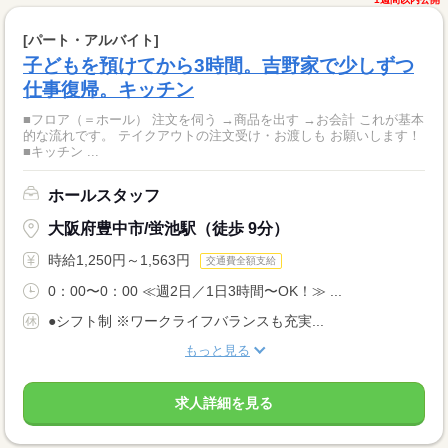
[パート・アルバイト]
子どもを預けてから3時間。吉野家で少しずつ
仕事復帰。キッチン
■フロア（＝ホール） 注文を伺う →商品を出す →お会計 これが基本
的な流れです。 テイクアウトの注文受け・お渡しも お願いします！
■キッチン ...
ホールスタッフ
大阪府豊中市/蛍池駅（徒歩 9分）
時給1,250円～1,563円
交通費全額支給
0：00〜0：00 ≪週2日／1日3時間〜OK！≫ ...
●シフト制 ※ワークライフバランスも充実...
もっと見る
求人詳細を見る