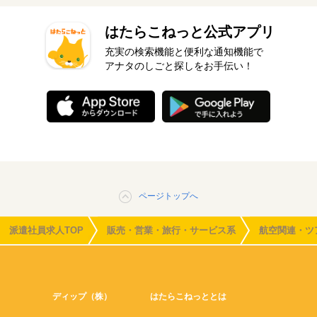
はたらこねっと公式アプリ
充実の検索機能と便利な通知機能で
アナタのしごと探しをお手伝い！
ページトップへ
派遣社員求人TOP
販売・営業・旅行・サービス系
航空関連・ツ
ディップ（株）
はたらこねっととは