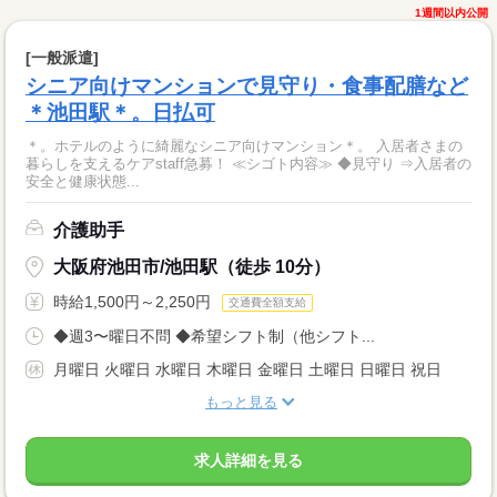
1週間以内公開
[一般派遣]
シニア向けマンションで見守り・食事配膳など
＊池田駅＊。日払可
＊。ホテルのように綺麗なシニア向けマンション＊。 入居者さまの
暮らしを支えるケアstaff急募！ ≪シゴト内容≫ ◆見守り ⇒入居者の
安全と健康状態...
介護助手
大阪府池田市/池田駅（徒歩 10分）
時給1,500円～2,250円
交通費全額支給
◆週3〜曜日不問 ◆希望シフト制（他シフト...
月曜日 火曜日 水曜日 木曜日 金曜日 土曜日 日曜日 祝日
もっと見る
求人詳細を見る