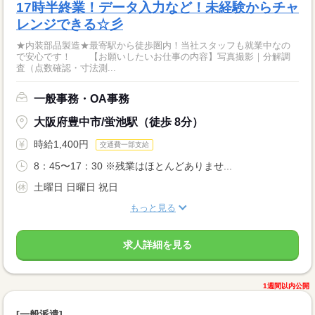
17時半終業！データ入力など！未経験からチャ
レンジできる☆彡
★内装部品製造★最寄駅から徒歩圏内！当社スタッフも就業中なの
で安心です！ 【お願いしたいお仕事の内容】写真撮影｜分解調
査（点数確認・寸法測...
一般事務・OA事務
大阪府豊中市/蛍池駅（徒歩 8分）
時給1,400円
交通費一部支給
8：45〜17：30 ※残業はほとんどありませ...
土曜日 日曜日 祝日
もっと見る
求人詳細を見る
1週間以内公開
[一般派遣]