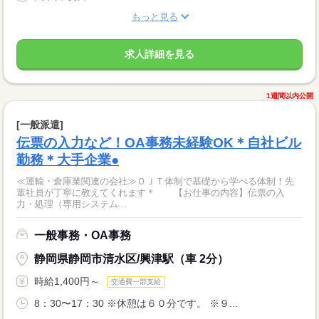
もっと見る
求人詳細を見る
1週間以内公開
[一般派遣]
伝票の入力など！OA事務未経験OK＊自社ビル
勤務＊大手企業●
≪運輸・倉庫業関連の会社≫ＯＪＴ体制で基礎から学べる体制！先
輩社員が丁寧に教えてくれます＊ 【お仕事の内容】伝票の入
力・処理（専用システム...
一般事務・OA事務
静岡県静岡市清水区/興津駅（車 2分）
時給1,400円～
交通費一部支給
8：30〜17：30 ※休憩は６０分です。 ※９...