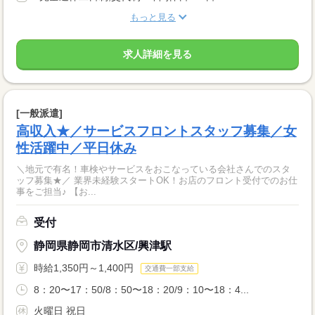
もっと見る
求人詳細を見る
[一般派遣]
高収入★／サービスフロントスタッフ募集／女
性活躍中／平日休み
＼地元で有名！車検やサービスをおこなっている会社さんでのスタ
ッフ募集★／ 業界未経験スタートOK！お店のフロント受付でのお仕
事をご担当♪ 【お...
受付
静岡県静岡市清水区/興津駅
時給1,350円～1,400円
交通費一部支給
8：20〜17：50/8：50〜18：20/9：10〜18：4...
火曜日 祝日