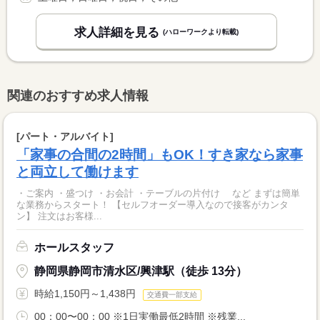
求人詳細を見る
(ハローワークより転載)
関連のおすすめ求人情報
[パート・アルバイト]
「家事の合間の2時間」もOK！すき家なら家事
と両立して働けます
・ご案内 ・盛つけ ・お会計 ・テーブルの片付け など まずは簡単
な業務からスタート！ 【セルフオーダー導入なので接客がカンタ
ン】 注文はお客様...
ホールスタッフ
静岡県静岡市清水区/興津駅（徒歩 13分）
時給1,150円～1,438円
交通費一部支給
00：00〜00：00 ※1日実働最低2時間 ※残業...