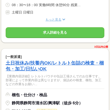
08：30〜18：00 実働8時間 休憩90分 残業...
土曜日 日曜日
もっと見る
求人詳細を見る
3日以内公開
[一般派遣]
土日祝休み/扶養内OK/レトルト缶詰の検査・梱
包・加工/日払いOK
【業務内容詳細】レトルトパウチや缶詰工場さんでのお仕事です。
部署によって作業内容は異なりますが、袋詰めや検査、梱包、加工
などの作業をお願い...
梱包・仕分け・検品
静岡県静岡市清水区/興津駅（徒歩 6分）