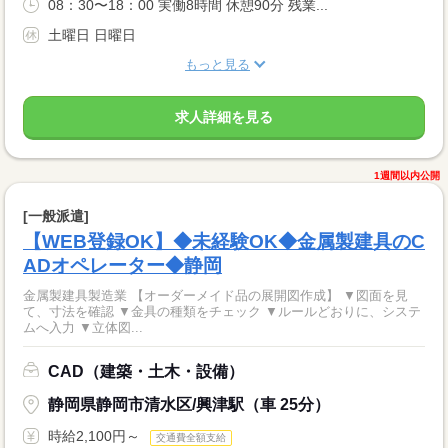
08：30〜18：00 実働8時間 休憩90分 残業...
土曜日 日曜日
もっと見る
求人詳細を見る
1週間以内公開
[一般派遣]
【WEB登録OK】◆未経験OK◆金属製建具のC
ADオペレーター◆静岡
金属製建具製造業 【オーダーメイド品の展開図作成】 ▼図面を見
て、寸法を確認 ▼金具の種類をチェック ▼ルールどおりに、システ
ムへ入力 ▼立体図...
CAD（建築・土木・設備）
静岡県静岡市清水区/興津駅（車 25分）
時給2,100円～
交通費全額支給