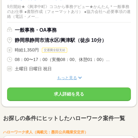
9月開始★《興津中町》ココから事務デビュー★かんたん＊一般事務
のお仕事 ●書類作成（フォーマットあり） ●協力会社へ必要事項の連
絡（電話・メー...
一般事務・OA事務
静岡県静岡市清水区/興津駅（徒歩 10分）
時給1,350円
交通費全額支給
08：00〜17：00（実働08：00、休憩01：00）...
土曜日 日曜日 祝日
もっと見る
求人詳細を見る
お探しの条件にヒットしたハローワーク案件一覧
ハローワーク求人（掲載元：墨田公共職業安定所）