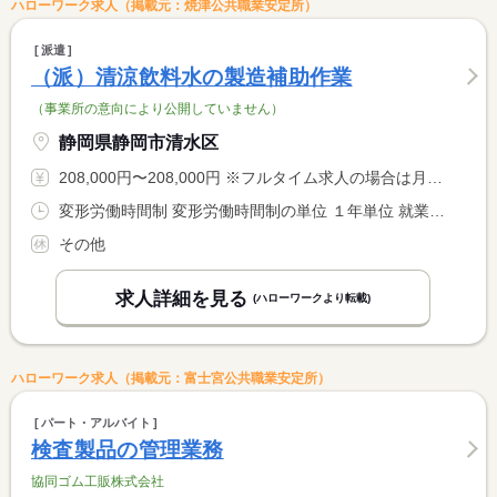
ハローワーク求人（掲載元：焼津公共職業安定所）
派遣
（派）清涼飲料水の製造補助作業
（事業所の意向により公開していません）
静岡県静岡市清水区
208,000円〜208,000円 ※フルタイム求人の場合は月額（換算額）、パート求人の場合は時間額を表示しています。
変形労働時間制 変形労働時間制の単位 １年単位 就業時間１ 7時00分〜16時00分 就業時間２ 15時00分〜0時00分 就業時間３ 23時00分〜8時00分 就業時間に関する特記事項 ●（１）（２）（３）の３交替制 <BR> ※生産状況により下記２交替シフトになります <BR> ＊７：００〜１６：００ <BR> ＊１９：００〜４：００
その他
求人詳細を見る
(ハローワークより転載)
ハローワーク求人（掲載元：富士宮公共職業安定所）
パート・アルバイト
検査製品の管理業務
協同ゴム工販株式会社