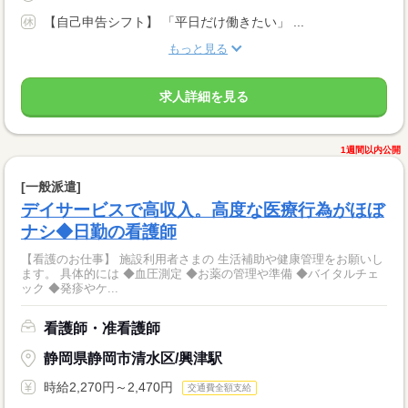
【自己申告シフト】 「平日だけ働きたい」 ...
もっと見る
求人詳細を見る
1週間以内公開
[一般派遣]
デイサービスで高収入。高度な医療行為がほぼ
ナシ◆日勤の看護師
【看護のお仕事】 施設利用者さまの 生活補助や健康管理をお願いし
ます。 具体的には ◆血圧測定 ◆お薬の管理や準備 ◆バイタルチェ
ック ◆発疹やケ...
看護師・准看護師
静岡県静岡市清水区/興津駅
時給2,270円～2,470円
交通費全額支給