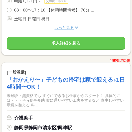
時給1,121円～
交通費一部支給
08：00〜17：10 【休憩時間備考】 70分 ...
土曜日 日曜日 祝日
もっと見る
求人詳細を見る
1週間以内公開
[一般派遣]
「おかえり〜」子どもの帰宅は家で迎える♪1日
4時間〜OK！
未経験・無資格でも すぐにできるお仕事からスタート！ 具体的に
は・・・⇒ ●食事介助 喉に通りやすい工夫をするなど 食事しやすい
環境を整える 料...
介護助手
静岡県静岡市清水区/興津駅