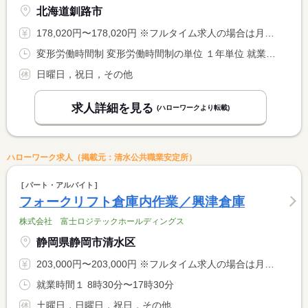
北海道釧路市
178,020円〜178,020円 ※フルタイム求人の場合は月額（換算額）、パート求人の場合は時間額を表示しています。
変形労働時間制 変形労働時間制の単位 １年単位 就業時間１ 8時00分〜17時00分 就業時間に関する特記事項 生産工程により早出（７時３０分から）残業をする場合もあります <BR> （繁忙期の９月・１０月のみ）
日曜日，祝日，その他
求人詳細を見る
(ハローワークより転載)
ハローワーク求人（掲載元：清水公共職業安定所）
パート・アルバイト
フォークリフト倉庫内作業／興津倉庫
株式会社 富士ロジテックホールディングス
静岡県静岡市清水区
203,000円〜203,000円 ※フルタイム求人の場合は月額（換算額）、パート求人の場合は時間額を表示しています。
就業時間１ 8時30分〜17時30分
土曜日，日曜日，祝日，その他