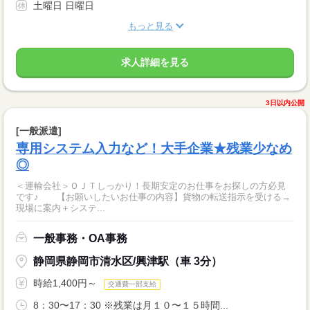
土曜日 日曜日
もっと見る
求人詳細を見る
3日以内公開
[一般派遣]
専用システム入力など！大手企業★残業少なめ
◎
＜運輸会社＞ＯＪＴしっかり！長期安定のお仕事をお探しの方必見
です♪ 【お願いしたいお仕事の内容】貨物の転送指示を受ける→
現場に案内＋システ...
一般事務・OA事務
静岡県静岡市清水区/興津駅（車 3分）
時給1,400円～
交通費一部支給
8：30〜17：30 ※残業は月１０〜１５時間...