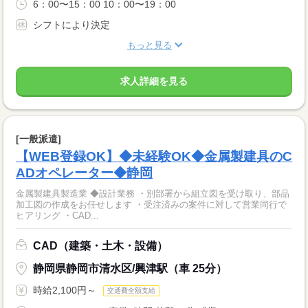
6：00〜15：00 10：00〜19：00
シフトにより決定
もっと見る
求人詳細を見る
[一般派遣]
【WEB登録OK】◆未経験OK◆金属製建具のC
ADオペレーター◆静岡
金属製建具製造業 ◆設計業務 ・別部署から組立図を受け取り、部品
加工図の作成をお任せします ・受注済みの案件に対して営業同行で
ヒアリング ・CAD...
CAD（建築・土木・設備）
静岡県静岡市清水区/興津駅（車 25分）
時給2,100円～
交通費全額支給