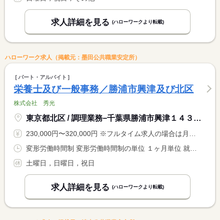
求人詳細を見る
(ハローワークより転載)
ハローワーク求人（掲載元：墨田公共職業安定所）
パート・アルバイト
栄養士及び一般事務／勝浦市興津及び北区
株式会社 秀光
東京都北区 / 調理業務−千葉県勝浦市興津１４３番地 奥津駅から徒歩１０分
230,000円〜320,000円 ※フルタイム求人の場合は月額（換算額）、パート求人の場合は時間額を表示しています。
変形労働時間制 変形労働時間制の単位 １ヶ月単位 就業時間１ 9時00分〜18時00分 就業時間２ 12時00分〜20時00分 就業時間３ 5時00分〜10時00分 就業時間に関する特記事項 一般事務 ９時〜１８時 <BR> 調理業務の際は宿泊人数、状況により始業、終了時間が変わる場合 <BR> がございます。 <BR> ※勤務時間は求人に関する特記事項参照
土曜日，日曜日，祝日
求人詳細を見る
(ハローワークより転載)