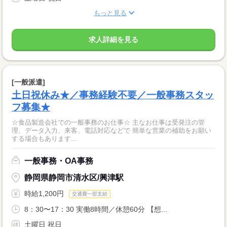
もっと見る
求人詳細を見る
[一般派遣]
土日祝休み★／事務経験不要／一般事務スタッ
フ募集★
☆食品製造会社での一般事務のお仕事☆ 主なお仕事は受発注の管
理、データ入力、来客、電話対応などで 簡単な営業の補助をお願い
する場合もあります...
一般事務・OA事務
静岡県静岡市清水区/興津駅
時給1,200円
交通費一部支給
8：30〜17：30 実働8時間／休憩60分 【想...
土曜日 祝日