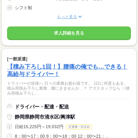
シフト制
もっと見る
求人詳細を見る
[一般派遣]
【積み下ろし1回！】腰痛の俺でも…できる！
高給与ドライバー！
ドライバーの皆様へ 日々の業務お疲れ様です。 1日に何度もある、
積み荷積み下ろし業務…腰にきませんか…？ アズスタッフなら ◇積
み荷積み下ろし...
ドライバー・配達・配送
静岡県静岡市清水区/興津駅
日給15,225円～19,032円
交通費一部支給
8：00〜17：00 9：00〜18：00 12：00〜21：...