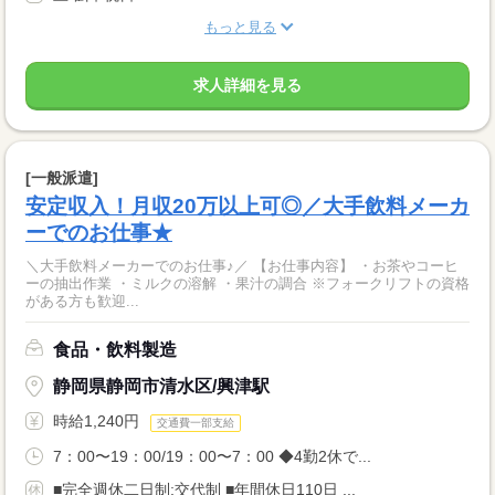
もっと見る
求人詳細を見る
[一般派遣]
安定収入！月収20万以上可◎／大手飲料メーカ
ーでのお仕事★
＼大手飲料メーカーでのお仕事♪／ 【お仕事内容】 ・お茶やコーヒ
ーの抽出作業 ・ミルクの溶解 ・果汁の調合 ※フォークリフトの資格
がある方も歓迎...
食品・飲料製造
静岡県静岡市清水区/興津駅
時給1,240円
交通費一部支給
7：00〜19：00/19：00〜7：00 ◆4勤2休で...
■完全週休二日制;交代制 ■年間休日110日 ...