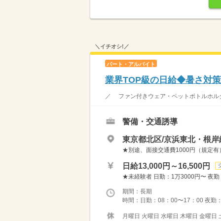
＼イチオシ!／
パート・アルバイト
業界TOP級の日給◆暑さ対策
／ ファン付きウェア・ペットボトルホルダ
警備・交通誘導
東京都北区/京浜東北・根岸
★別途、面接交通費1000円（規定有
日給13,000円～16,500円
★未経験者 日勤：1万3000円〜 夜勤
期間：長期
時間：日勤：08：00〜17：00 夜勤：
月曜日 火曜日 水曜日 木曜日 金曜日 