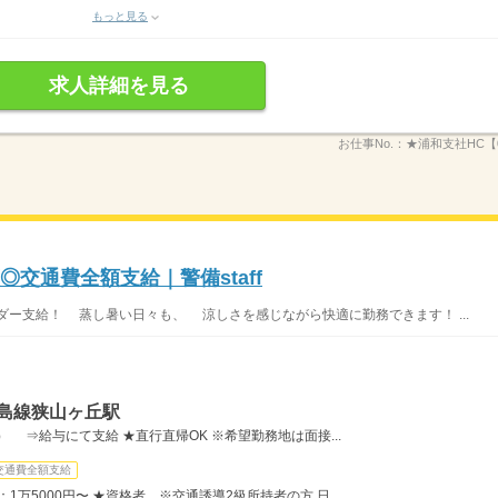
もっと見る
求人詳細を見る
お仕事No.：
★浦和支社HC【0
◎交通費全額支給｜警備staff
ー支給！ 蒸し暑い日々も、 涼しさを感じながら快適に勤務できます！ ...
豊島線狭山ヶ丘駅
） ⇒給与にて支給 ★直行直帰OK ※希望勤務地は面接...
交通費全額支給
：1万5000円〜 ★資格者 ※交通誘導2級所持者の方 日...