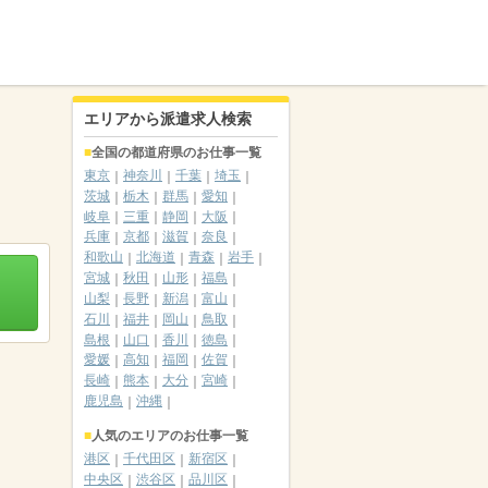
エリアから派遣求人検索
全国の都道府県のお仕事一覧
東京
神奈川
千葉
埼玉
茨城
栃木
群馬
愛知
岐阜
三重
静岡
大阪
兵庫
京都
滋賀
奈良
和歌山
北海道
青森
岩手
宮城
秋田
山形
福島
山梨
長野
新潟
富山
石川
福井
岡山
鳥取
島根
山口
香川
徳島
愛媛
高知
福岡
佐賀
長崎
熊本
大分
宮崎
鹿児島
沖縄
人気のエリアのお仕事一覧
港区
千代田区
新宿区
中央区
渋谷区
品川区