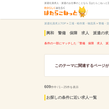
派遣社員求人・派遣のお仕事のことなら【はたらこねっと
派遣社員求人TOP
>
工場・軽作業・物流系
>
警備・
興和 警備 保障 求人 派遣の求
条件の一部にマッチした「警備 保障 求人 派
このテーマに関連するページ
609
件中 / 1～25件を表示
お探しの条件に近い求人一覧