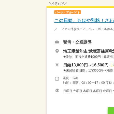
＼イチオシ!／
パート・アルバイト
この日給、もはや別格！さわ
／ ファン付きウェア・ペットボトルホルダ
警備・交通誘導
埼玉県飯能市/武蔵野線新秋
★別途、面接交通費1000円（規定有
日給13,000円～16,500円
★未経験者 日勤：1万3000円〜 夜勤
期間：長期
時間：日勤：08：00〜17：00 夜勤：
月曜日 火曜日 水曜日 木曜日 金曜日 