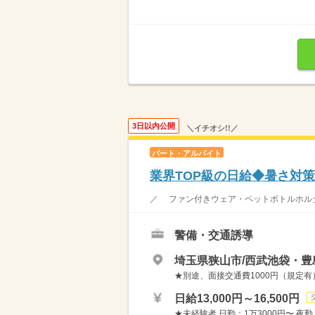
3日以内公開
＼イチオシ!!／
パート・アルバイト
業界TOP級の日給◆暑さ対策
／ ファン付きウェア・ペットボトルホルダ
警備・交通誘導
埼玉県狭山市/西武池袋・
★別途、面接交通費1000円（規定有
日給13,000円～16,500円
★未経験者 日勤：1万3000円〜 夜勤