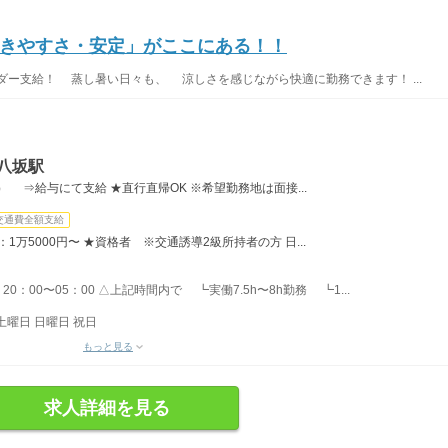
きやすさ・安定」がここにある！！
ー支給！ 蒸し暑い日々も、 涼しさを感じながら快適に勤務できます！ ...
八坂駅
） ⇒給与にて支給 ★直行直帰OK ※希望勤務地は面接...
交通費全額支給
：1万5000円〜 ★資格者 ※交通誘導2級所持者の方 日...
20：00〜05：00 △上記時間内で ┗実働7.5h〜8h勤務 ┗1...
土曜日 日曜日 祝日
もっと見る
求人詳細を見る