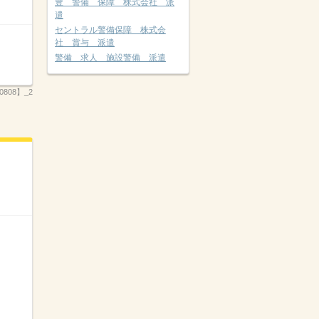
豊 警備 保障 株式会社 派
遣
セントラル警備保障 株式会
社 賞与 派遣
警備 求人 施設警備 派遣
808】_2