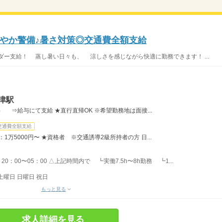
やか警備♪暑さ対策◎交通費全額支給
ー支給！ 蒸し暑い日々も、 涼しさを感じながら快適に勤務できます！ ...
津駅
） ⇒給与にて支給 ★直行直帰OK ※希望勤務地は面接...
交通費全額支給
：1万5000円〜 ★資格者 ※交通誘導2級所持者の方 日...
20：00〜05：00 △上記時間内で ┗実働7.5h〜8h勤務 ┗1...
土曜日 日曜日 祝日
もっと見る
求人詳細を見る