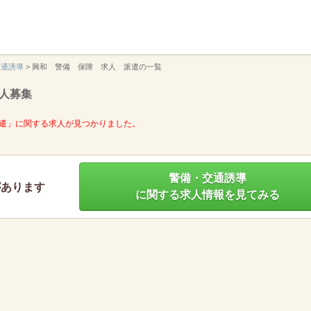
】
交通誘導
>
興和 警備 保障 求人 派遣の一覧
人募集
遣」に関する求人が見つかりました。
警備・交通誘導
があります
に関する求人情報を見てみる