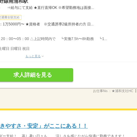
野線南浦和駅
） ⇒給与にて支給 ★直行直帰OK ※希望勤務地は面接...
交通費全額支給
：1万5000円〜 ★資格者 ※交通誘導2級所持者の方 日...
20：00〜05：00 △上記時間内で ┗実働7.5h〜8h勤務 ┗1...
土曜日 日曜日 祝日
もっと見る
求人詳細を見る
お仕事No.：
★浦和支社HC【0
きやすさ・安定」がここにある！！
ー支給！ 蒸し暑い日々も、 涼しさを感じながら快適に勤務できます！ ...