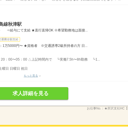
島線秋津駅
） ⇒給与にて支給 ★直行直帰OK ※希望勤務地は面接...
交通費全額支給
：1万5000円〜 ★資格者 ※交通誘導2級所持者の方 日...
20：00〜05：00 △上記時間内で ┗実働7.5h〜8h勤務 ┗1...
土曜日 日曜日 祝日
もっと見る
求人詳細を見る
お仕事No.：
★所沢支社HC【0