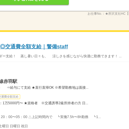
お仕事No.：
★所沢支社HC【0
◎交通費全額支給｜警備staff
ー支給！ 蒸し暑い日々も、 涼しさを感じながら快適に勤務できます！ ...
線赤羽駅
） ⇒給与にて支給 ★直行直帰OK ※希望勤務地は面接...
交通費全額支給
：1万5000円〜 ★資格者 ※交通誘導2級所持者の方 日...
20：00〜05：00 △上記時間内で ┗実働7.5h〜8h勤務 ┗1...
土曜日 日曜日 祝日