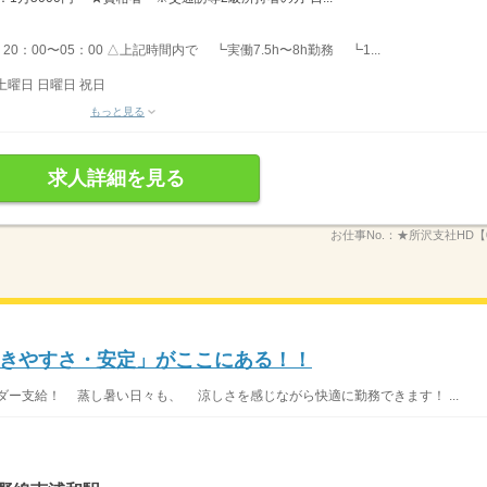
20：00〜05：00 △上記時間内で ┗実働7.5h〜8h勤務 ┗1...
土曜日 日曜日 祝日
もっと見る
求人詳細を見る
お仕事No.：
★所沢支社HD【0
きやすさ・安定」がここにある！！
ー支給！ 蒸し暑い日々も、 涼しさを感じながら快適に勤務できます！ ...