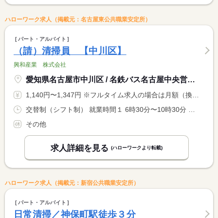
ハローワーク求人（掲載元：名古屋東公共職業安定所）
パート・アルバイト
（請）清掃員 【中川区】
興和産業 株式会社
愛知県名古屋市中川区 / 名鉄バス名古屋中央営業所
1,140円〜1,347円 ※フルタイム求人の場合は月額（換算額）、パート求人の場合は時間額を表示しています。
交替制（シフト制） 就業時間１ 6時30分〜10時30分 就業時間２ 17時00分〜23時30分 就業時間３ 8時00分〜16時00分 又は 6時30分〜23時30分の時間の間の2時間以上 就業時間に関する特記事項 （１）休憩：３０分（実働４時間） <BR> （２）休憩：３０分（実働６時間） <BR> （３）休憩：１２０分（実働６時間）
その他
求人詳細を見る
(ハローワークより転載)
ハローワーク求人（掲載元：新宿公共職業安定所）
パート・アルバイト
日常清掃／神保町駅徒歩３分