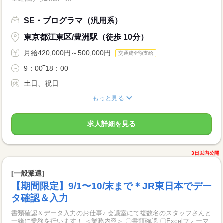
SE・プログラマ（汎用系）
東京都江東区/豊洲駅（徒歩 10分）
月給420,000円～500,000円
交通費全額支給
9：00‾18：00
土日、祝日
もっと見る
求人詳細を見る
3日以内公開
[一般派遣]
【期間限定】9/1〜10/末まで＊JR東日本でデー
タ確認＆入力
書類確認＆データ入力のお仕事♪ 会議室にて複数名のスタッフさんと
一緒に業務を行います！ ＜業務内容＞ 〇書類確認 〇Excelフォーマ