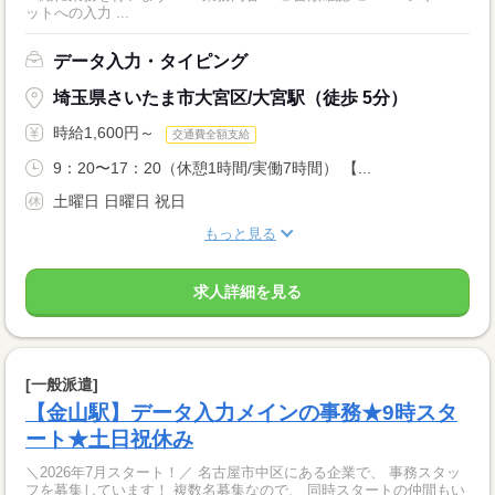
ットへの入力 ...
データ入力・タイピング
埼玉県さいたま市大宮区/大宮駅（徒歩 5分）
時給1,600円～
交通費全額支給
9：20〜17：20（休憩1時間/実働7時間） 【...
土曜日 日曜日 祝日
もっと見る
求人詳細を見る
[一般派遣]
【金山駅】データ入力メインの事務★9時スタ
ート★土日祝休み
＼2026年7月スタート！／ 名古屋市中区にある企業で、 事務スタッ
フを募集しています！ 複数名募集なので、 同時スタートの仲間もい