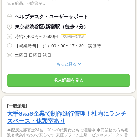
先支給品、指定業材...
ヘルプデスク・ユーザーサポート
東京都渋谷区/新宿駅（徒歩 7分）
時給2,400円～2,600円
交通費一部支給
【就業時間】（1）09：00〜17：30（実働時...
土曜日 日曜日 祝日
もっと見る
求人詳細を見る
[一般派遣]
大手SaaS企業で制作進行管理！社内にランチ
スペース・休憩室あり
◆配属先部署は24名、20〜40代男女ともに活躍中 ◆同業務の方も複
数名就業中なので安心です 東証プライム上場・ビジネスデータを活