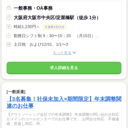
一般事務・OA事務
大阪府大阪市中央区/淀屋橋駅（徒歩 1分）
時給1,230円～
交通費全額支給
勤務日シフト制 9：30〜15：20 （月15日）...
土日祝 および12/31、1/1〜3
もっと見る
求人詳細を見る
[一般派遣]
【3名募集！社保未加入×期間限定】年末調整関
連のお仕事
【アウトソーシング会社での年末調整】 年末調整の問い合わせ対応
がメインのコールセンターでのお仕事です。 お問合せ対応、不備連
絡、折返し対応、W...