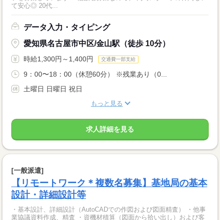
て安心◎ 20代...
データ入力・タイピング
愛知県名古屋市中区/金山駅（徒歩 10分）
時給1,300円～1,400円
交通費一部支給
9：00〜18：00（休憩60分） ※残業あり（0...
土曜日 日曜日 祝日
もっと見る
求人詳細を見る
[一般派遣]
【リモートワーク＊複数名募集】基地局の基本
設計・詳細設計等
・基本設計、詳細設計（AutoCADでの作図および図面精査） ・他事
業協議資料作成、精査 ・資機材積算（図面から拾い出し）および客