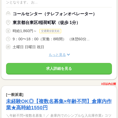
ンとなります。 お...
コールセンター（テレフォンオペレーター）
東京都台東区/稲荷町駅（徒歩 1分）
時給1,860円～
交通費全額支給
9：00〜18：00（実働：8時間） （休憩60分...
土曜日 日曜日 祝日
もっと見る
求人詳細を見る
3日以内公開
[一般派遣]
未経験OK◎【複数名募集×年齢不問】倉庫内作
業★高時給1550円
＼年齢不問×複数名募集！／ 倉庫内でのシンプルな入出庫作業♪ コツ