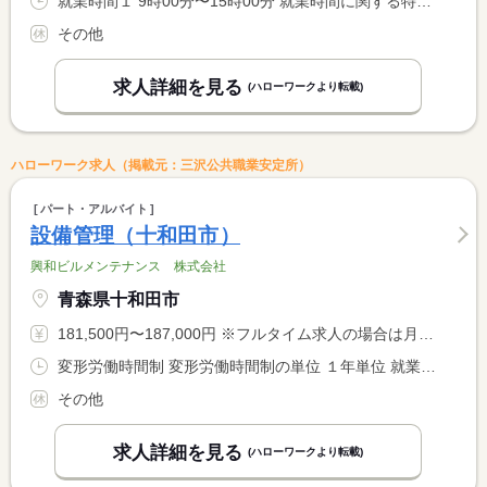
就業時間１ 9時00分〜15時00分 就業時間に関する特記事項 週３日〜可能
その他
求人詳細を見る
(ハローワークより転載)
ハローワーク求人（掲載元：三沢公共職業安定所）
パート・アルバイト
設備管理（十和田市）
興和ビルメンテナンス 株式会社
青森県十和田市
181,500円〜187,000円 ※フルタイム求人の場合は月額（換算額）、パート求人の場合は時間額を表示しています。
変形労働時間制 変形労働時間制の単位 １年単位 就業時間１ 6時00分〜15時00分 就業時間２ 8時00分〜17時00分 就業時間３ 17時00分〜8時00分 就業時間に関する特記事項 （３）休憩３００分 月平均６回程度 <BR> ※交替制
その他
求人詳細を見る
(ハローワークより転載)