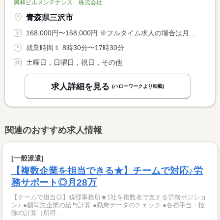
興和ビルメンテナンス 株式会社
青森県三沢市
168,000円〜168,000円 ※フルタイム求人の場合は月額（換算額）、パート求人の場合は時間額を表示しています。
就業時間１ 8時30分〜17時30分
土曜日，日曜日，祝日，その他
求人詳細を見る
(ハローワークより転載)
関連のおすすめ求人情報
[一般派遣]
【複数企業を担当できる★】チームで対応♪労
務サポート◎月28万
【チームで担当◎】税理事務所★1社を複数名で支える労務ポジショ
ン♪ ●顧問先企業の給与計算 ●勤怠データのチェック ●各種手当・控
除の計算（所得...