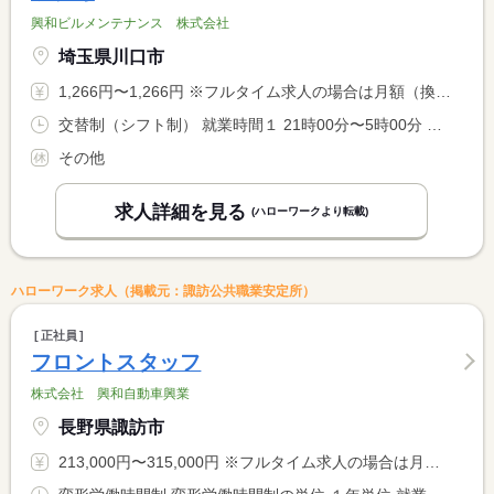
興和ビルメンテナンス 株式会社
埼玉県川口市
1,266円〜1,266円 ※フルタイム求人の場合は月額（換算額）、パート求人の場合は時間額を表示しています。
交替制（シフト制） 就業時間１ 21時00分〜5時00分 就業時間に関する特記事項 所定労働時間：６時間 <BR> ＝通常勤務１Ｈ＋深夜時間帯勤務５Ｈ <BR> ※通常勤務１Ｈも時給は深夜時間割増にて支給
その他
求人詳細を見る
(ハローワークより転載)
ハローワーク求人（掲載元：諏訪公共職業安定所）
正社員
フロントスタッフ
株式会社 興和自動車興業
長野県諏訪市
213,000円〜315,000円 ※フルタイム求人の場合は月額（換算額）、パート求人の場合は時間額を表示しています。