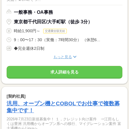
一般事務・OA事務
東京都千代田区/大手町駅（徒歩 3分）
時給1,900円～
交通費全額支給
9：00〜17：30（実働：7時間30分） （休憩6...
◆完全週休2日制
もっと見る
求人詳細を見る
[契約社員]
汎用、オープン機とCOBOLでお仕事で複数募
集中です！
2026年7月23日新規募集中！ １，クレジット向け案件 ⇒江田もし
くは豊洲 汎用機からオープン系への移行、マイグレーション案件 富
士通機からLinuxへ...