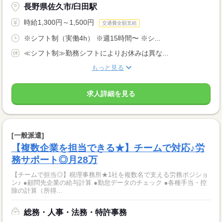
長野県佐久市/臼田駅
時給1,300円～1,500円
交通費全額支給
※シフト制（実働4h） ※週15時間〜 ※シ...
≪シフト制≫勤務シフトによりお休みは異な...
もっと見る
求人詳細を見る
[一般派遣]
【複数企業を担当できる★】チームで対応♪労
務サポート◎月28万
【チームで担当◎】税理事務所★1社を複数名で支える労務ポジショ
ン♪ ●顧問先企業の給与計算 ●勤怠データのチェック ●各種手当・控
除の計算（所得...
総務・人事・法務・特許事務