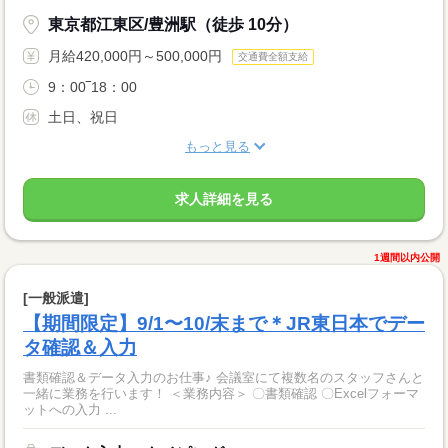
東京都江東区/豊洲駅（徒歩 10分）
月給420,000円～500,000円
交通費全額支給
9：00‾18：00
土日、祝日
もっと見る
求人詳細を見る
1週間以内公開
[一般派遣]
【期間限定】9/1〜10/末まで＊JR東日本でデー
タ確認＆入力
書類確認＆データ入力のお仕事♪ 会議室にて複数名のスタッフさんと
一緒に業務を行います！ ＜業務内容＞ 〇書類確認 〇Excelフォーマ
ットへの入力 ...