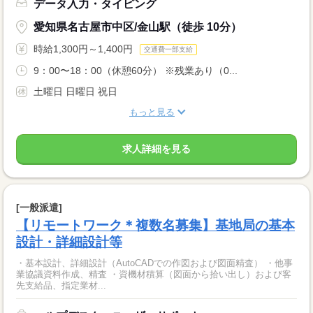
データ入力・タイピング
愛知県名古屋市中区/金山駅（徒歩 10分）
時給1,300円～1,400円
交通費一部支給
9：00〜18：00（休憩60分） ※残業あり（0...
土曜日 日曜日 祝日
もっと見る
求人詳細を見る
[一般派遣]
【リモートワーク＊複数名募集】基地局の基本
設計・詳細設計等
・基本設計、詳細設計（AutoCADでの作図および図面精査） ・他事
業協議資料作成、精査 ・資機材積算（図面から拾い出し）および客
先支給品、指定業材...