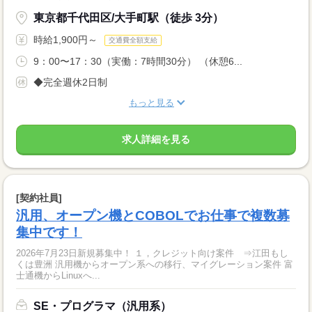
東京都千代田区/大手町駅（徒歩 3分）
時給1,900円～
交通費全額支給
9：00〜17：30（実働：7時間30分） （休憩6...
◆完全週休2日制
もっと見る
求人詳細を見る
[契約社員]
汎用、オープン機とCOBOLでお仕事で複数募
集中です！
2026年7月23日新規募集中！ １，クレジット向け案件 ⇒江田もし
くは豊洲 汎用機からオープン系への移行、マイグレーション案件 富
士通機からLinuxへ...
SE・プログラマ（汎用系）