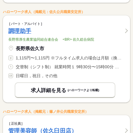
ハローワーク求人（掲載元：佐久公共職業安定所）
パート・アルバイト
調理助手
長野県厚生農業協同組合連合会 <BR> 佐久総合病院
長野県佐久市
1,115円〜1,115円 ※フルタイム求人の場合は月額（換算額）、パート求人の場合は時間額を表示しています。
交替制（シフト制） 就業時間１ 9時30分〜15時00分 就業時間に関する特記事項 ３０時間未満／週。時間は応相談
日曜日，祝日，その他
求人詳細を見る
(ハローワークより転載)
ハローワーク求人（掲載元：篠ノ井公共職業安定所）
正社員
管理美容師（佐久臼田店）