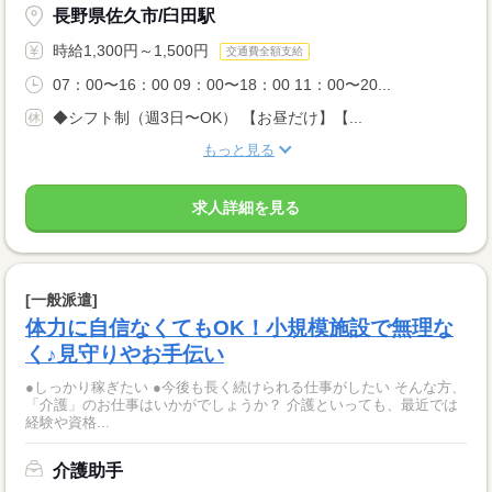
長野県佐久市/臼田駅
時給1,300円～1,500円
交通費全額支給
07：00〜16：00 09：00〜18：00 11：00〜20...
◆シフト制（週3日〜OK） 【お昼だけ】【...
もっと見る
求人詳細を見る
[一般派遣]
体力に自信なくてもOK！小規模施設で無理な
く♪見守りやお手伝い
●しっかり稼ぎたい ●今後も長く続けられる仕事がしたい そんな方、
「介護」のお仕事はいかがでしょうか？ 介護といっても、最近では
経験や資格...
介護助手