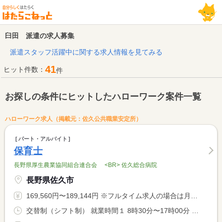
臼田 派遣の求人募集
派遣スタッフ活躍中に関する求人情報を見てみる
41
ヒット件数：
件
お探しの条件にヒットしたハローワーク案件一覧
ハローワーク求人（掲載元：佐久公共職業安定所）
パート・アルバイト
保育士
長野県厚生農業協同組合連合会 <BR> 佐久総合病院
長野県佐久市
169,560円〜189,144円 ※フルタイム求人の場合は月額（換算額）、パート求人の場合は時間額を表示しています。
交替制（シフト制） 就業時間１ 8時30分〜17時00分 就業時間２ 7時30分〜16時00分 就業時間３ 10時30分〜19時00分 又は 7時30分〜19時00分の時間の間の7時間以上 就業時間に関する特記事項 実働７．５時間／日、交代制。 <BR> （１）基本時間 （２）早出 （３）遅出 <BR> 他のシフト時間もあります（勤務表による）。