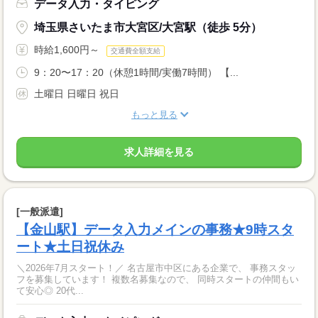
データ入力・タイピング
埼玉県さいたま市大宮区/大宮駅（徒歩 5分）
時給1,600円～
交通費全額支給
9：20〜17：20（休憩1時間/実働7時間） 【...
土曜日 日曜日 祝日
もっと見る
求人詳細を見る
[一般派遣]
【金山駅】データ入力メインの事務★9時スタ
ート★土日祝休み
＼2026年7月スタート！／ 名古屋市中区にある企業で、 事務スタッ
フを募集しています！ 複数名募集なので、 同時スタートの仲間もい
て安心◎ 20代...