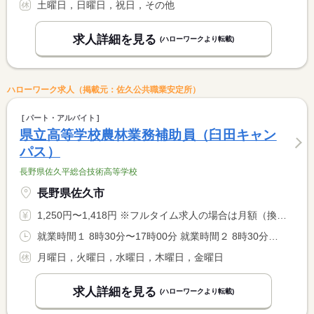
土曜日，日曜日，祝日，その他
求人詳細を見る
(ハローワークより転載)
ハローワーク求人（掲載元：佐久公共職業安定所）
パート・アルバイト
県立高等学校農林業務補助員（臼田キャン
パス）
長野県佐久平総合技術高等学校
長野県佐久市
1,250円〜1,418円 ※フルタイム求人の場合は月額（換算額）、パート求人の場合は時間額を表示しています。
就業時間１ 8時30分〜17時00分 就業時間２ 8時30分〜12時30分 就業時間に関する特記事項 土・日・祝日・年末年始等の学校閉庁日における長野県佐久平総合 <BR> 技術高等学校「臼田キャンパス農場管理業務」。就業時間は、４〜 <BR> １０月は就業時間１、１１〜３月は就業時間２となります。
月曜日，火曜日，水曜日，木曜日，金曜日
求人詳細を見る
(ハローワークより転載)