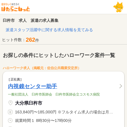
臼杵市 求人 派遣の求人募集
派遣スタッフ活躍中に関する求人情報を見てみる
262
ヒット件数：
件
お探しの条件にヒットしたハローワーク案件一覧
ハローワーク求人（掲載元：佐伯公共職業安定所）
正社員
内視鏡センター助手
一般社団法人 臼杵市医師会 臼杵市医師会立コスモス病院
大分県臼杵市
163,840円〜185,000円 ※フルタイム求人の場合は月額（換算額）、パート求人の場合は時間額を表示しています。
就業時間１ 8時30分〜17時00分