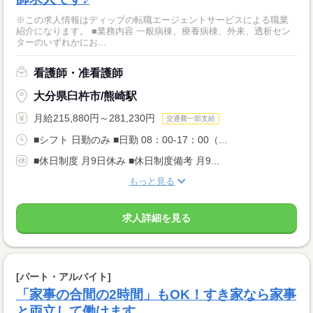
※この求人情報はディップの転職エージェントサービスによる職業
紹介になります。 ■業務内容 一般病棟、療養病棟、外来、透析セン
ターのいずれかにお...
看護師・准看護師
大分県臼杵市/熊崎駅
月給215,880円～281,230円
交通費一部支給
■シフト 日勤のみ ■日勤 08：00-17：00（...
■休日制度 月9日休み ■休日制度備考 月9...
もっと見る
求人詳細を見る
[パート・アルバイト]
「家事の合間の2時間」もOK！すき家なら家事
と両立して働けます