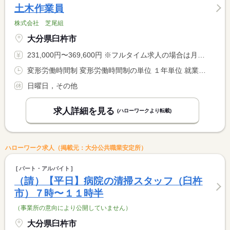
土木作業員
株式会社 芝尾組
大分県臼杵市
231,000円〜369,600円 ※フルタイム求人の場合は月額（換算額）、パート求人の場合は時間額を表示しています。
変形労働時間制 変形労働時間制の単位 １年単位 就業時間１ 8時00分〜17時00分
日曜日，その他
求人詳細を見る
(ハローワークより転載)
ハローワーク求人（掲載元：大分公共職業安定所）
パート・アルバイト
（請）【平日】病院の清掃スタッフ（臼杵
市）７時〜１１時半
（事業所の意向により公開していません）
大分県臼杵市