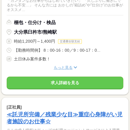
「カンタンなお仕事からはじめていきたい」 「久しぶりに働きにで
るから不安…」 そんな方には おかしの”箱詰め”や”仕分け”のお仕事が
オススメ...
梱包・仕分け・検品
大分県臼杵市/熊崎駅
時給1,200円～1,400円
交通費全額支給
【勤務時間例】 8：00-16：00／9：00-17：0...
土日休み案件多数！
もっと見る
求人詳細を見る
[正社員]
≪託児所完備／残業少な目≫重症心身障がい児
者施設のお仕事☆