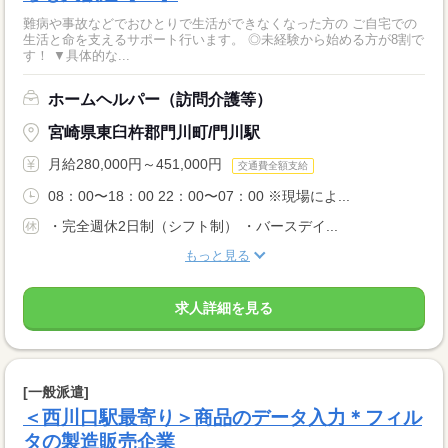
難病や事故などでおひとりで生活ができなくなった方の ご自宅での
生活と命を支えるサポート行います。 ◎未経験から始める方が8割で
す！ ▼具体的な...
ホームヘルパー（訪問介護等）
宮崎県東臼杵郡門川町/門川駅
月給280,000円～451,000円
交通費全額支給
08：00〜18：00 22：00〜07：00 ※現場によ...
・完全週休2日制（シフト制） ・バースデイ...
もっと見る
求人詳細を見る
[一般派遣]
＜西川口駅最寄り＞商品のデータ入力＊フィル
タの製造販売企業