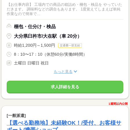
【お仕事内容】 工場内での商品の箱詰め・梱包・検品を やっていた
だきます。 調味料などの調合もあります。 1度覚えてしまえば単純
作業なので簡単で...
梱包・仕分け・検品
大分県臼杵市/大在駅（車 20分）
時給1,200円～1,500円
交通費一部支給
8：10〜17：10（休憩60分/実働8時間）
土曜日 日曜日 祝日
もっと見る
求人詳細を見る
1週間以内公開
[一般派遣]
【選べる勤務地】未経験OK！/受付、お客様サ
ポート/携帯ショップ