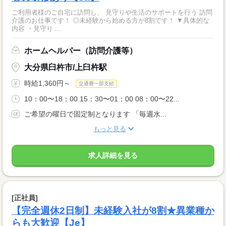
ご利用者様のご自宅に訪問し、 見守りや生活のサポートを行う 訪問
介護のお仕事です！ ◎未経験から始める方が8割です！ ▼具体的な
内容 ・見守り ...
ホームヘルパー（訪問介護等）
大分県臼杵市/上臼杵駅
時給1,360円～
交通費一部支給
10：00〜18：00 15：30〜01：00 08：00〜22...
ご希望の曜日で固定制となります 「毎週水...
もっと見る
求人詳細を見る
[正社員]
【完全週休2日制】未経験入社が8割★異業種か
らも大歓迎【Je】