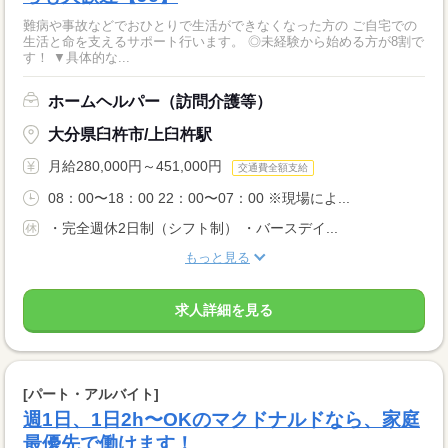
難病や事故などでおひとりで生活ができなくなった方の ご自宅での
生活と命を支えるサポート行います。 ◎未経験から始める方が8割で
す！ ▼具体的な...
ホームヘルパー（訪問介護等）
大分県臼杵市/上臼杵駅
月給280,000円～451,000円
交通費全額支給
08：00〜18：00 22：00〜07：00 ※現場によ...
・完全週休2日制（シフト制） ・バースデイ...
もっと見る
求人詳細を見る
[パート・アルバイト]
週1日、1日2h〜OKのマクドナルドなら、家庭
最優先で働けます！