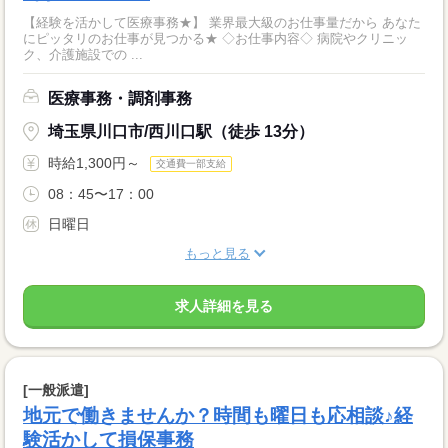
【経験を活かして医療事務★】 業界最大級のお仕事量だから あなた
にピッタリのお仕事が見つかる★ ◇お仕事内容◇ 病院やクリニッ
ク、介護施設での ...
医療事務・調剤事務
埼玉県川口市/西川口駅（徒歩 13分）
時給1,300円～
交通費一部支給
08：45〜17：00
日曜日
もっと見る
求人詳細を見る
[一般派遣]
地元で働きませんか？時間も曜日も応相談♪経
験活かして損保事務