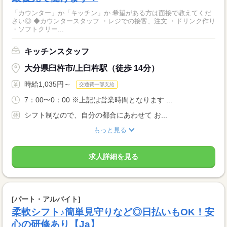
「カウンター」か「キッチン」か 希望がある方は面接で教えてくだ
さい◎ ◆カウンタースタッフ ・レジでの接客、注文 ・ドリンク作り
・ソフトクリー...
キッチンスタッフ
大分県臼杵市/上臼杵駅（徒歩 14分）
時給1,035円～
交通費一部支給
7：00〜0：00 ※上記は営業時間となります ...
シフト制なので、自分の都合にあわせて お...
もっと見る
求人詳細を見る
[パート・アルバイト]
柔軟シフト♪簡単見守りなど◎日払いもOK！安
心の研修あり【Ja】