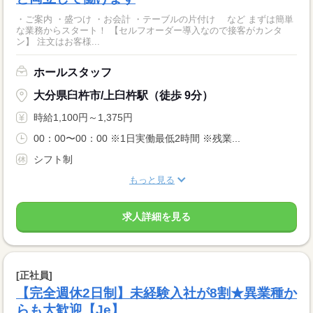
・ご案内 ・盛つけ ・お会計 ・テーブルの片付け など まずは簡単
な業務からスタート！ 【セルフオーダー導入なので接客がカンタ
ン】 注文はお客様...
ホールスタッフ
大分県臼杵市/上臼杵駅（徒歩 9分）
時給1,100円～1,375円
00：00〜00：00 ※1日実働最低2時間 ※残業...
シフト制
もっと見る
求人詳細を見る
[正社員]
【完全週休2日制】未経験入社が8割★異業種か
らも大歓迎【Je】