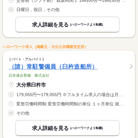
交替制（シフト制） 就業時間１ 14時00分〜18時30分 就業時間２ 7時50分〜13時00分 就業時間３ 12時50分〜18時30分 就業時間に関する特記事項 （１）は月曜〜金曜の時間 <BR> （２）（３）は土曜と長期休暇（夏休、冬休、春休）の時間
日曜日，祝日，その他
求人詳細を見る
(ハローワークより転載)
ハローワーク求人（掲載元：大分公共職業安定所）
パート・アルバイト
（請）常駐警備員（臼杵造船所）
日本連合警備 株式会社
大分県臼杵市
179,055円〜179,055円 ※フルタイム求人の場合は月額（換算額）、パート求人の場合は時間額を表示しています。
変形労働時間制 変形労働時間制の単位 １ヶ月単位 就業時間１ 6時00分〜14時00分 就業時間２ 14時00分〜22時00分 就業時間３ 7時00分〜18時00分 就業時間に関する特記事項 （１）休憩１時間 <BR> （２）休憩１時間 <BR> （３）土日、休憩１時間 <BR> （１）（２）（３）のシフト勤務
その他
求人詳細を見る
(ハローワークより転載)