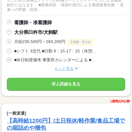
※この求人情報はディップの転職エージェントサービスによる職業
紹介になります。 ■業務内容 ・医師の指示による看護業務全般 ・患
者への呼吸、排泄...
看護師・准看護師
大分県臼杵市/犬飼駅
月給230,500円～284,200円
交通費一部支給
■シフト 3交代 ■日勤 8：15-17：15（休憩...
■休日制度備考 事業所カレンダーによる ■...
もっと見る
求人詳細を見る
1週間以内公開
[一般派遣]
【高時給1200円】/土日祝休/軽作業/食品工場で
の箱詰めや梱包