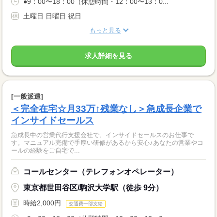
●9：00〜18：00（休憩時間・12：00〜13：0...
土曜日 日曜日 祝日
もっと見る
求人詳細を見る
[一般派遣]
＜完全在宅☆月33万↑残業なし＞急成長企業で
インサイドセールス
急成長中の営業代行支援会社で、インサイドセールスのお仕事で
す。マニュアル完備で手厚い研修があるから安心♪あなたの営業やコ
ールの経験をご自宅で...
コールセンター（テレフォンオペレーター）
東京都世田谷区/駒沢大学駅（徒歩 9分）
時給2,000円
交通費一部支給