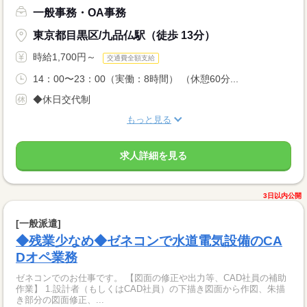
一般事務・OA事務
東京都目黒区/九品仏駅（徒歩 13分）
時給1,700円～
交通費全額支給
14：00〜23：00（実働：8時間） （休憩60分...
◆休日交代制
もっと見る
求人詳細を見る
3日以内公開
[一般派遣]
◆残業少なめ◆ゼネコンで水道電気設備のCA
Dオペ業務
ゼネコンでのお仕事です。 【図面の修正や出力等、CAD社員の補助
作業】 1.設計者（もしくはCAD社員）の下描き図面から作図、朱描
き部分の図面修正、...