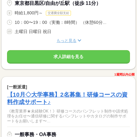
東京都目黒区/自由が丘駅（徒歩 11分）
時給1,800円～
交通費全額支給
10：00〜19：00（実働：8時間） （休憩60分...
土曜日 日曜日 祝日
もっと見る
求人詳細を見る
1週間以内公開
[一般派遣]
【10月◇大学事務】2名募集！研修コースの資
料作成サポート♪
《教育業界★未経験OK！》研修コースのパンフレット制作や請求処
理をお任せ〜通信研修に関するパンフレットやカタログの制作サポ
ートをお願いします〜...
一般事務・OA事務