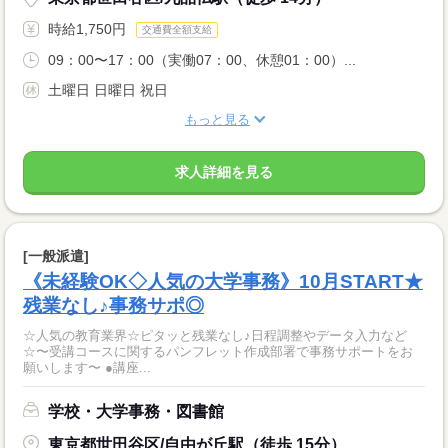
時給1,750円
交通費全額支給
09：00〜17：00（実働07：00、休憩01：00）...
土曜日 日曜日 祝日
もっと見る
求人詳細を見る
[一般派遣]
《未経験OK◇人気の大学事務》10月START★
残業なし♪事務サポ◎
☆人気の教育業界☆ピタッと残業なし♪日程調整やデータ入力など
☆〜受講コースに関するパンフレット作成部署で事務サポートをお
願いします〜 ●講座...
学校・大学事務・図書館
東京都世田谷区/自由が丘駅（徒歩 15分）