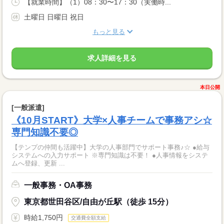
【就業時間】（1）08：30〜17：30（実働時...
土曜日 日曜日 祝日
もっと見る
求人詳細を見る
本日公開
[一般派遣]
《10月START》大学×人事チームで事務アシ☆
専門知識不要◎
【テンプの仲間も活躍中】大学の人事部門でサポート事務♪☆ ●給与
システムへの入力サポート ※専門知識は不要！ ●人事情報をシステ
ムへ登録、更新 ...
一般事務・OA事務
東京都世田谷区/自由が丘駅（徒歩 15分）
時給1,750円
交通費全額支給