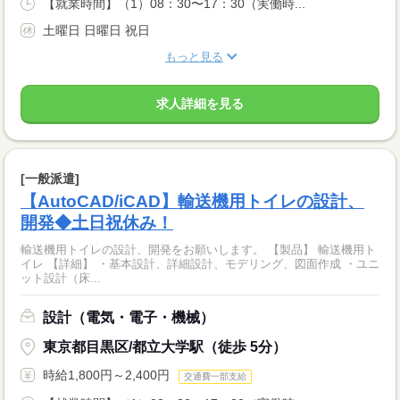
【就業時間】（1）08：30〜17：30（実働時...
土曜日 日曜日 祝日
もっと見る
求人詳細を見る
[一般派遣]
【AutoCAD/iCAD】輸送機用トイレの設計、
開発◆土日祝休み！
輸送機用トイレの設計、開発をお願いします。 【製品】 輸送機用ト
イレ 【詳細】 ・基本設計、詳細設計、モデリング、図面作成 ・ユニ
ット設計（床...
設計（電気・電子・機械）
東京都目黒区/都立大学駅（徒歩 5分）
時給1,800円～2,400円
交通費一部支給