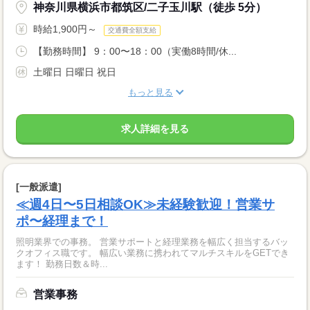
神奈川県横浜市都筑区/二子玉川駅（徒歩 5分）
時給1,900円～
交通費全額支給
【勤務時間】 9：00〜18：00（実働8時間/休...
土曜日 日曜日 祝日
もっと見る
求人詳細を見る
[一般派遣]
≪週4日〜5日相談OK≫未経験歓迎！営業サ
ポ〜経理まで！
照明業界での事務。 営業サポートと経理業務を幅広く担当するバッ
クオフィス職です。 幅広い業務に携われてマルチスキルをGETでき
ます！ 勤務日数＆時...
営業事務