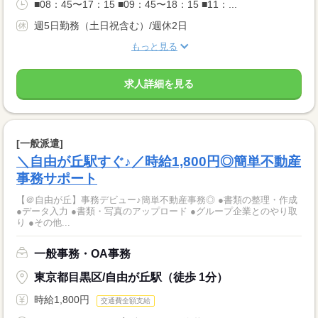
■08：45〜17：15 ■09：45〜18：15 ■11：...
週5日勤務（土日祝含む）/週休2日
もっと見る
求人詳細を見る
[一般派遣]
＼自由が丘駅すぐ♪／時給1,800円◎簡単不動産
事務サポート
【＠自由が丘】事務デビュー♪簡単不動産事務◎ ●書類の整理・作成
●データ入力 ●書類・写真のアップロード ●グループ企業とのやり取
り ●その他...
一般事務・OA事務
東京都目黒区/自由が丘駅（徒歩 1分）
時給1,800円
交通費全額支給