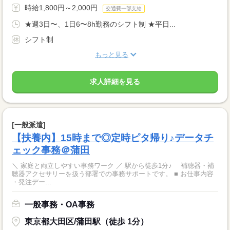
時給1,800円～2,000円
交通費一部支給
★週3日〜、1日6〜8h勤務のシフト制 ★平日...
シフト制
もっと見る
求人詳細を見る
[一般派遣]
【扶養内】15時まで◎定時ピタ帰り♪データチ
ェック事務＠蒲田
＼ 家庭と両立しやすい事務ワーク ／ 駅から徒歩1分♪ 補聴器・補
聴器アクセサリーを扱う部署での事務サポートです。 ■ お仕事内容
・発注デー...
一般事務・OA事務
東京都大田区/蒲田駅（徒歩 1分）