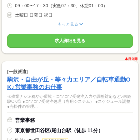
09：00〜17：30（実働07：30、休憩01：00）...
土曜日 日曜日 祝日
もっと見る
求人詳細を見る
本日公開
[一般派遣]
駒沢・自由が丘・等々力エリア／自転車通勤O
K♪営業事務のお仕事
≪残業ナシ≫穏やか環境・コツコツ受発注入力や調整対応など♪未経
験OK◎ ●コツコツ受発注処理（専用システム） ●スケジュール調整
●売掛件の管理...
営業事務
東京都世田谷区/尾山台駅（徒歩 11分）