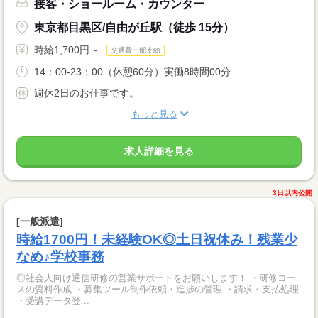
接客・ショールーム・カウンター
東京都目黒区/自由が丘駅（徒歩 15分）
時給1,700円～
交通費一部支給
14：00-23：00（休憩60分）実働8時間00分 ...
週休2日のお仕事です。
もっと見る
求人詳細を見る
3日以内公開
[一般派遣]
時給1700円！未経験OK◎土日祝休み！残業少
なめ♪学校事務
◎社会人向け通信研修の営業サポートをお願いします！ ・研修コー
スの資料作成 ・募集ツール制作依頼・進捗の管理 ・請求・支払処理
・受講データ登...