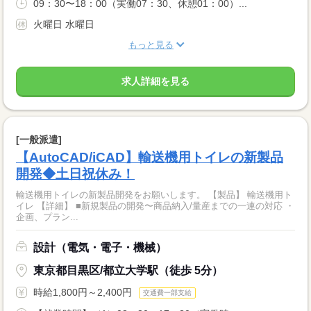
09：30〜18：00（実働07：30、休憩01：00）...
火曜日 水曜日
もっと見る
求人詳細を見る
[一般派遣]
【AutoCAD/iCAD】輸送機用トイレの新製品
開発◆土日祝休み！
輸送機用トイレの新製品開発をお願いします。 【製品】 輸送機用ト
イレ 【詳細】 ■新規製品の開発〜商品納入/量産までの一連の対応 ・
企画、プラン...
設計（電気・電子・機械）
東京都目黒区/都立大学駅（徒歩 5分）
時給1,800円～2,400円
交通費一部支給