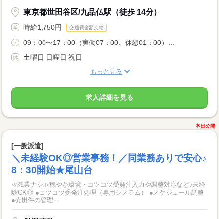
東京都世田谷区/九品仏駅（徒歩 14分）
時給1,750円
交通費全額支給
09：00〜17：00（実働07：00、休憩01：00）...
土曜日 日曜日 祝日
もっと見る
求人詳細を見る
本日公開
[一般派遣]
＼未経験OK◎営業事務！／同業務ありで安心♪
8：30開始★尾山台
≪残業ナシ≫穏やか環境・コツコツ受発注入力や調整対応など♪未経
験OK◎ ●コツコツ受発注処理（専用システム） ●スケジュール調整
●売掛件の管理...