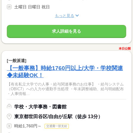
土曜日 日曜日 祝日
もっと見る
求人詳細を見る
本日公開
[一般派遣]
【一般事務】時給1760円以上/大学・学校関連
◆未経験OK！
【有名私立大学での人事・給与関連事務のお仕事】 ・給与システム
（OBIC7）への入力や通勤手当処理 ・年末調整補助、給与明細配布
・人事情報...
学校・大学事務・図書館
東京都世田谷区/自由が丘駅（徒歩 13分）
時給1,760円～
交通費一部支給