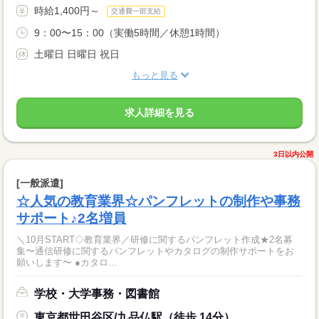
時給1,400円～
交通費一部支給
9：00〜15：00（実働5時間／休憩1時間）
土曜日 日曜日 祝日
もっと見る
求人詳細を見る
3日以内公開
[一般派遣]
☆人気の教育業界☆パンフレットの制作や事務
サポート♪2名増員
＼10月START◇教育業界／研修に関するパンフレット作成★2名募
集〜通信研修に関するパンフレットやカタログの制作サポートをお
願いします〜 ●カタロ...
学校・大学事務・図書館
東京都世田谷区/九品仏駅（徒歩 14分）