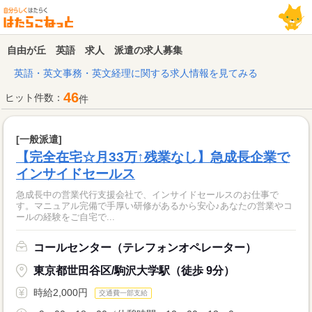
自由が丘 英語 求人 派遣の求人募集
英語・英文事務・英文経理に関する求人情報を見てみる
46
ヒット件数：
件
[一般派遣]
【完全在宅☆月33万↑残業なし】急成長企業で
インサイドセールス
急成長中の営業代行支援会社で、インサイドセールスのお仕事で
す。マニュアル完備で手厚い研修があるから安心♪あなたの営業やコ
ールの経験をご自宅で...
コールセンター（テレフォンオペレーター）
東京都世田谷区/駒沢大学駅（徒歩 9分）
時給2,000円
交通費一部支給