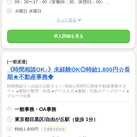
09：30〜17：00（実働06：30、休憩01：00）...
火曜日 水曜日
もっと見る
求人詳細を見る
[一般派遣]
《時間相談OK♪》未経験OK◎時給1,800円☆長
期★不動産事務◆
時間相談◎＼自由が丘駅すぐ♪／時給1,800円◎簡単不動産事務サポ
ート ●書類の整理・作成 ●データ入力 ●書類・写真のアップロード ●
グループ企業...
一般事務・OA事務
東京都目黒区/自由が丘駅（徒歩 1分）
時給1,800円
交通費全額支給