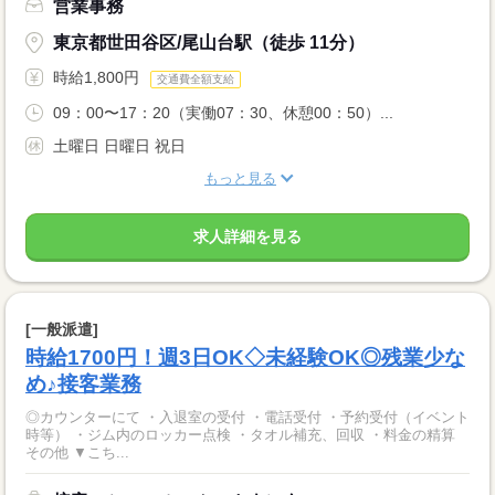
営業事務
東京都世田谷区/尾山台駅（徒歩 11分）
時給1,800円
交通費全額支給
09：00〜17：20（実働07：30、休憩00：50）...
土曜日 日曜日 祝日
もっと見る
求人詳細を見る
[一般派遣]
時給1700円！週3日OK◇未経験OK◎残業少な
め♪接客業務
◎カウンターにて ・入退室の受付 ・電話受付 ・予約受付（イベント
時等） ・ジム内のロッカー点検 ・タオル補充、回収 ・料金の精算
その他 ▼こち...