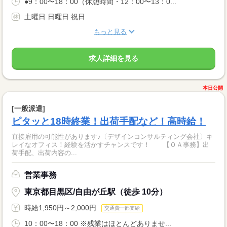
●9：00〜18：00（休憩時間・12：00〜13：0...
土曜日 日曜日 祝日
もっと見る
求人詳細を見る
本日公開
[一般派遣]
ピタッと18時終業！出荷手配など！高時給！
直接雇用の可能性があります♪〔デザインコンサルティング会社〕キ
レイなオフィス！経験を活かすチャンスです！ 【ＯＡ事務】出
荷手配、出荷内容の...
営業事務
東京都目黒区/自由が丘駅（徒歩 10分）
時給1,950円～2,000円
交通費一部支給
10：00〜18：00 ※残業はほとんどありませ...