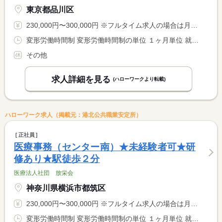
東京都品川区
230,000円〜300,000円 ※フルタイム求人の場合は月額（換算額）、パート求人の場合は時間額を表示しています。
変形労働時間制 変形労働時間制の単位 １ヶ月単位 就業時間１ 8時00分〜18時00分 就業時間２ 10時00分〜20時00分 又は 8時00分〜20時00分の時間の間の5時間以上 就業時間に関する特記事項 １日実働５〜９時間のシフト制（平日・土曜は９時間程、日曜・祝 <BR> 日は５〜６時間のシフトが多いです。） <BR> （１）（２）はシフト例 <BR> ＊月平均労働時間…１７２．１時間
その他
求人詳細を見る
(ハローワークより転載)
ハローワーク求人（掲載元：港北公共職業安定所）
正社員
医療事務（センター南）★未経験者可★研
修あり★駅徒歩２分
医療法人社団 放栄会
神奈川県横浜市都筑区
230,000円〜300,000円 ※フルタイム求人の場合は月額（換算額）、パート求人の場合は時間額を表示しています。
変形労働時間制 変形労働時間制の単位 １ヶ月単位 就業時間１ 8時00分〜18時00分 就業時間２ 10時00分〜20時00分 又は 8時00分〜20時00分の時間の間の5時間以上 就業時間に関する特記事項 １日実働５〜９時間のシフト制（平日・土曜は９時間程、日曜・祝 <BR> 日は５〜６時間のシフトが多いです。） <BR> （１）（２）はシフト例 <BR> ＊月平均労働時間…１７２．１時間