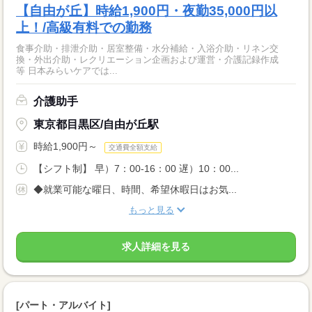
【自由が丘】時給1,900円・夜勤35,000円以
上！/高級有料での勤務
食事介助・排泄介助・居室整備・水分補給・入浴介助・リネン交
換・外出介助・レクリエーション企画および運営・介護記録作成
等 日本みらいケアでは...
介護助手
東京都目黒区/自由が丘駅
時給1,900円～
交通費全額支給
【シフト制】 早）7：00-16：00 遅）10：00...
◆就業可能な曜日、時間、希望休暇日はお気...
もっと見る
求人詳細を見る
[パート・アルバイト]