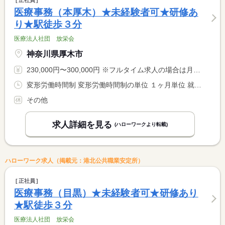
正社員
医療事務（本厚木）★未経験者可★研修あ
り★駅徒歩３分
医療法人社団 放栄会
神奈川県厚木市
230,000円〜300,000円 ※フルタイム求人の場合は月額（換算額）、パート求人の場合は時間額を表示しています。
変形労働時間制 変形労働時間制の単位 １ヶ月単位 就業時間１ 8時00分〜18時00分 就業時間２ 10時00分〜20時00分 又は 8時00分〜20時00分の時間の間の5時間以上 就業時間に関する特記事項 １日実働５〜９時間のシフト制（平日・土曜は９時間程、日曜・祝 <BR> 日は５〜６時間のシフトが多いです。） <BR> （１）（２）はシフト例 <BR> ＊月平均労働時間…１７２．１時間
その他
求人詳細を見る
(ハローワークより転載)
ハローワーク求人（掲載元：港北公共職業安定所）
正社員
医療事務（目黒）★未経験者可★研修あり
★駅徒歩３分
医療法人社団 放栄会