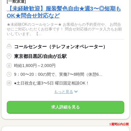
[一般派遣]
【未経験歓迎】服装髪色自由★週3〜◎短期も
OK★問合せ対応など
★未経験OKのコールセンター★ お客様からの予約受付や、 お問合
せにご対応いただくお仕事です！ 問合せ対応後のデータ入力もお願
いしています。 【...
コールセンター（テレフォンオペレーター）
東京都目黒区/自由が丘駅
時給1,800円～2,000円
9：00〜20：00の間で、実働7〜8時間（休憩6...
●土日祝含む週3〜5日 曜日固定相談OK！
もっと見る
求人詳細を見る
1週間以内公開