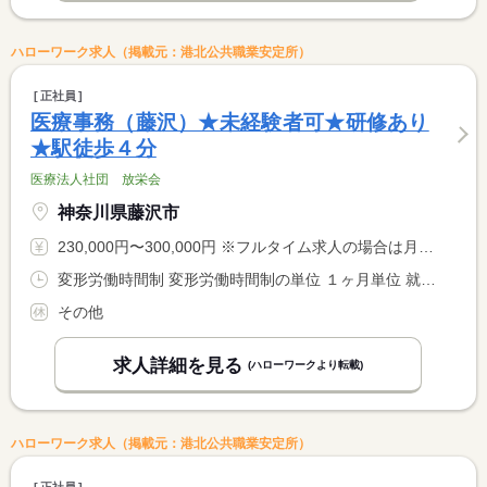
ハローワーク求人（掲載元：港北公共職業安定所）
正社員
医療事務（藤沢）★未経験者可★研修あり
★駅徒歩４分
医療法人社団 放栄会
神奈川県藤沢市
230,000円〜300,000円 ※フルタイム求人の場合は月額（換算額）、パート求人の場合は時間額を表示しています。
変形労働時間制 変形労働時間制の単位 １ヶ月単位 就業時間１ 8時00分〜18時00分 就業時間２ 10時00分〜20時00分 又は 8時00分〜20時00分の時間の間の5時間以上 就業時間に関する特記事項 １日実働５〜９時間のシフト制（平日・土曜は９時間程、日曜・祝 <BR> 日は５〜６時間のシフトが多いです。） <BR> （１）（２）はシフト例 <BR> ＊月平均労働時間…１７２．１時間
その他
求人詳細を見る
(ハローワークより転載)
ハローワーク求人（掲載元：港北公共職業安定所）