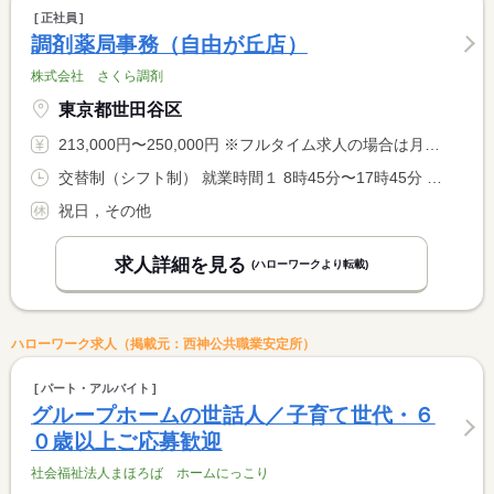
正社員
調剤薬局事務（自由が丘店）
株式会社 さくら調剤
東京都世田谷区
213,000円〜250,000円 ※フルタイム求人の場合は月額（換算額）、パート求人の場合は時間額を表示しています。
交替制（シフト制） 就業時間１ 8時45分〜17時45分 就業時間２ 9時45分〜18時45分 就業時間に関する特記事項 （１）〜（２）のシフト制
祝日，その他
求人詳細を見る
(ハローワークより転載)
ハローワーク求人（掲載元：西神公共職業安定所）
パート・アルバイト
グループホームの世話人／子育て世代・６
０歳以上ご応募歓迎
社会福祉法人まほろば ホームにっこり