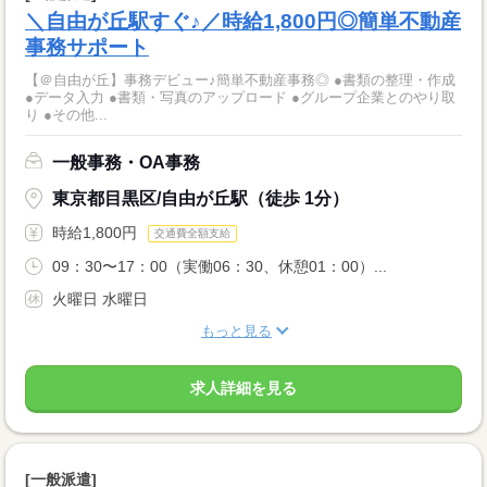
＼自由が丘駅すぐ♪／時給1,800円◎簡単不動産
事務サポート
【＠自由が丘】事務デビュー♪簡単不動産事務◎ ●書類の整理・作成
●データ入力 ●書類・写真のアップロード ●グループ企業とのやり取
り ●その他...
一般事務・OA事務
東京都目黒区/自由が丘駅（徒歩 1分）
時給1,800円
交通費全額支給
09：30〜17：00（実働06：30、休憩01：00）...
火曜日 水曜日
もっと見る
求人詳細を見る
[一般派遣]