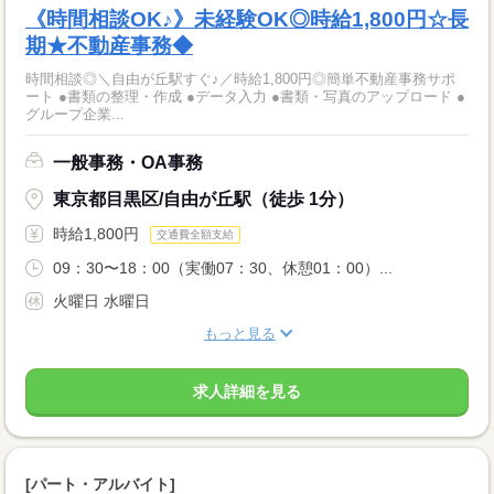
《時間相談OK♪》未経験OK◎時給1,800円☆長
期★不動産事務◆
時間相談◎＼自由が丘駅すぐ♪／時給1,800円◎簡単不動産事務サポ
ート ●書類の整理・作成 ●データ入力 ●書類・写真のアップロード ●
グループ企業...
一般事務・OA事務
東京都目黒区/自由が丘駅（徒歩 1分）
時給1,800円
交通費全額支給
09：30〜18：00（実働07：30、休憩01：00）...
火曜日 水曜日
もっと見る
求人詳細を見る
[パート・アルバイト]