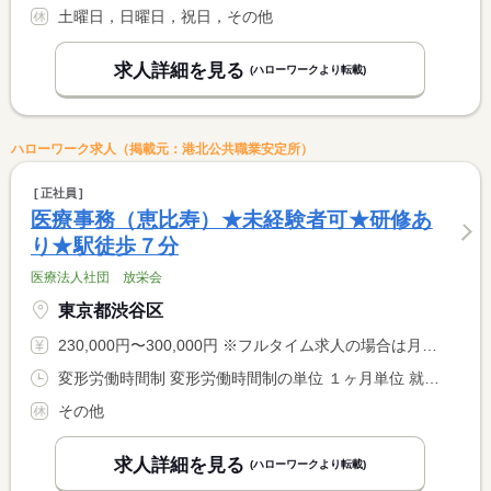
土曜日，日曜日，祝日，その他
求人詳細を見る
(ハローワークより転載)
ハローワーク求人（掲載元：港北公共職業安定所）
正社員
医療事務（恵比寿）★未経験者可★研修あ
り★駅徒歩７分
医療法人社団 放栄会
東京都渋谷区
230,000円〜300,000円 ※フルタイム求人の場合は月額（換算額）、パート求人の場合は時間額を表示しています。
変形労働時間制 変形労働時間制の単位 １ヶ月単位 就業時間１ 8時00分〜18時00分 就業時間２ 10時00分〜20時00分 又は 8時00分〜20時00分の時間の間の5時間以上 就業時間に関する特記事項 １日実働５〜９時間のシフト制（平日・土曜は９時間程、日曜・祝 <BR> 日は５〜６時間のシフトが多いです。） <BR> （１）（２）はシフト例 <BR> ＊月平均労働時間…１７２．１時間
その他
求人詳細を見る
(ハローワークより転載)