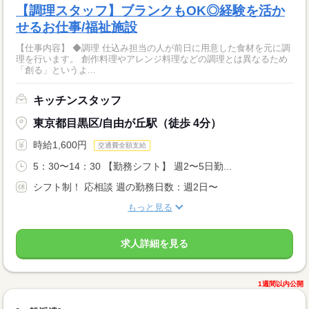
【調理スタッフ】ブランクもOK◎経験を活か
せるお仕事/福祉施設
【仕事内容】 ◆調理 仕込み担当の人が前日に用意した食材を元に調
理を行います。 創作料理やアレンジ料理などの調理とは異なるため
「創る」というよ...
キッチンスタッフ
東京都目黒区/自由が丘駅（徒歩 4分）
時給1,600円
交通費全額支給
5：30〜14：30 【勤務シフト】 週2〜5日勤...
シフト制！ 応相談 週の勤務日数：週2日〜
もっと見る
求人詳細を見る
1週間以内公開