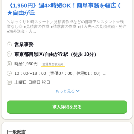
《1,950円》週4×時短OK！簡単事務を幅広く
★自由が丘
＼ゆっくり10時スタート／見積書作成などの部署アシスタント☆残
業なし◎ ●見積書の作成 ●請求書の作成 ●仕入先への見積依頼・発注
●海外送金・入...
営業事務
東京都目黒区/自由が丘駅（徒歩 10分）
時給1,950円
交通費全額支給
10：00〜18：00（実働07：00、休憩01：00）...
土曜日 日曜日 祝日
もっと見る
求人詳細を見る
[一般派遣]