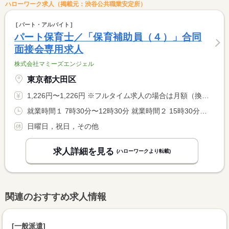
ハローワーク求人（掲載元：渋谷公共職業安定所）
パート・アルバイト
パート保育士／「保育補助員（４）」合同
面接会専用求人
株式会社マミーズエンジェル
東京都大田区
1,226円〜1,226円 ※フルタイム求人の場合は月額（換算額）、パート求人の場合は時間額を表示しています。
就業時間１ 7時30分〜12時30分 就業時間２ 15時30分〜20時30分 又は 7時30分〜20時30分の時間の間の5時間程度 就業時間に関する特記事項 ・応相談 <BR> ・休憩時間法定通り
日曜日，祝日，その他
求人詳細を見る
(ハローワークより転載)
関連のおすすめ求人情報
[一般派遣]