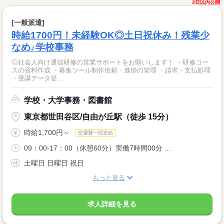
3日以内公開
[一般派遣]
時給1700円！未経験OK◎土日祝休み！残業少
なめ♪学校事務
◎社会人向け通信研修の営業サポートをお願いします！ ・研修コー
スの資料作成 ・募集ツール制作依頼・進捗の管理 ・請求・支払処理
・受講データ登...
学校・大学事務・図書館
東京都世田谷区/自由が丘駅（徒歩 15分）
時給1,700円～
交通費一部支給
09：00-17：00（休憩60分）実働7時間00分 ...
土曜日 日曜日 祝日
もっと見る
求人詳細を見る