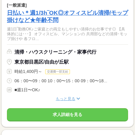
[一般派遣]
日払い＊週1/3h‾OK◎オフィスビル清掃/モップ
掛けなど★年齢不問
週1日‾勤務OK♪ご家庭との両立もしやすい清掃のお仕事です◎ 【具
体的には･･･】 オフィスビル、マンションの 共用部などの清掃･モッ
プ掛けや 各フロ...
清掃・ハウスクリーニング・家事代行
東京都目黒区/自由が丘駅
時給1,400円～
交通費一部支給
06：00〜09：00 10：00〜15：00 09：00〜18...
■週1日〜OK♪
もっと見る
求人詳細を見る