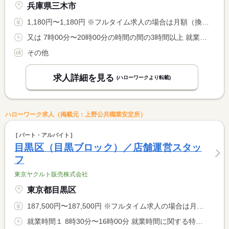
兵庫県三木市
1,180円〜1,180円 ※フルタイム求人の場合は月額（換算額）、パート求人の場合は時間額を表示しています。
又は 7時00分〜20時00分の時間の間の3時間以上 就業時間に関する特記事項 ＊１日３〜４時間程度の勤務をお願いします <BR> ＊勤務日数及び時間は相談可能です
その他
求人詳細を見る
(ハローワークより転載)
ハローワーク求人（掲載元：上野公共職業安定所）
パート・アルバイト
目黒区（目黒ブロック）／店舗運営スタッ
フ
東京ヤクルト販売株式会社
東京都目黒区
187,500円〜187,500円 ※フルタイム求人の場合は月額（換算額）、パート求人の場合は時間額を表示しています。
就業時間１ 8時30分〜16時00分 就業時間に関する特記事項 ※６．５時間／日勤務 <BR> ※個人の事情により変更可 ９：００〜１６：３０など。