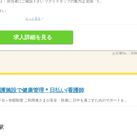
休日： 担当者にご確認下さい ツクイスタッフの魅力は 全国「5...
さい
もっと見る
求人詳細を見る
お仕事No.：
608
介護施設で健康管理＊日払い/看護師
手当＋休暇制度 ご利用者さまが安全・快適に 日中を過ごすためのサポートを...
駅