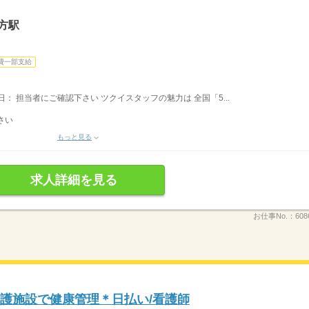
方駅
費一部支給
休日： 担当者にご確認下さい ツクイスタッフの魅力は 全国「5...
さい
もっと見る
求人詳細を見る
お仕事No.：
608
介護施設で健康管理＊日払い/看護師