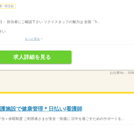
費一部支給
休日： 担当者にご確認下さい ツクイスタッフの魅力は 全国「5...
さい
もっと見る
求人詳細を見る
お仕事No.：
608
介護施設で健康管理＊日払い/看護師
手当＋休暇制度 ご利用者さまが安全・快適に 日中を過ごすためのサポートを...