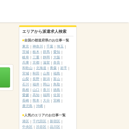
エリアから派遣求人検索
全国の都道府県のお仕事一覧
東京
神奈川
千葉
埼玉
茨城
栃木
群馬
愛知
岐阜
三重
静岡
大阪
兵庫
京都
滋賀
奈良
和歌山
北海道
青森
岩手
宮城
秋田
山形
福島
山梨
長野
新潟
富山
石川
福井
岡山
鳥取
島根
山口
香川
徳島
愛媛
高知
福岡
佐賀
長崎
熊本
大分
宮崎
鹿児島
沖縄
人気のエリアのお仕事一覧
港区
千代田区
新宿区
中央区
渋谷区
品川区