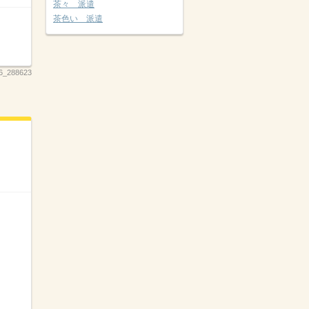
茶々 派遣
茶色い 派遣
6_288623