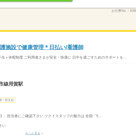
お仕事No.：
608
介護施設で健康管理＊日払い/看護師
手当＋休暇制度 ご利用者さまが安全・快適に 日中を過ごすためのサポートを...
市線用賀駅
費一部支給
休日： 担当者にご確認下さい ツクイスタッフの魅力は 全国「5...
さい
もっと見る