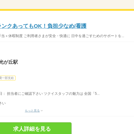
ランクあってもOK！負担少なめ/看護
手当＋休暇制度 ご利用者さまが安全・快適に 日中を過ごすためのサポートを...
光が丘駅
費一部支給
休日： 担当者にご確認下さい ツクイスタッフの魅力は 全国「5...
さい
もっと見る
求人詳細を見る