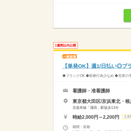
1週間以内公開
一般派遣
【単発OK】週1/日払い◎ブ
◆ブランクOK ◆医療行為少なめ ◆充実の
看護師・准看護師
東京都大田区/京浜東北・根
京急本線「蒲田」駅徒歩13分
時給2,000円～2,200円
交通
期間：長期