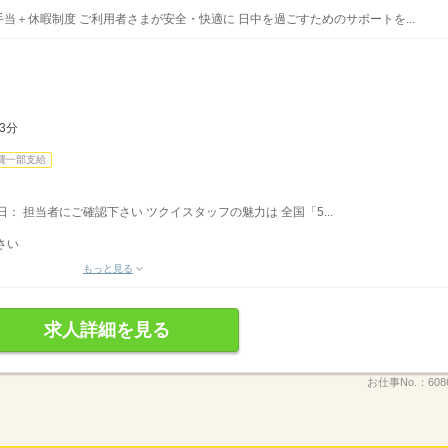
手当＋休暇制度 ご利用者さまが安全・快適に 日中を過ごすためのサポートを...
3分
費一部支給
休日： 担当者にご確認下さい ツクイスタッフの魅力は 全国「5...
さい
もっと見る
求人詳細を見る
お仕事No.：
608